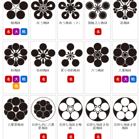
軸梅鉢
向う梅鉢
向う梅鉢（２）
陰輪入り梅鉢
花梅鉢
名
大
戦
名
剣梅鉢
幼剣梅鉢
変り幼剣梅鉢
六つ梅鉢
八重梅鉢
名
大
戦
名
名
名
大
戦
他
八重星梅鉢
白持ち内に八重
石持ち地抜き梅
石持ち地抜き加
石持ち地抜き星
星梅鉢
鉢
賀梅鉢
梅鉢
名
名
名