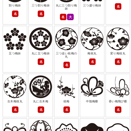
割り梅鉢
三つ割り梅鉢
丸に三つ割り梅
三つ盛り梅鉢
名
鉢
名
名
名
大
五つ梅鉢
丸に五つ梅鉢
三つ追い枝梅の
梅枝丸
変り梅枝丸
丸
名
名
名
名
古木梅枝丸
丸に古木梅
枝梅
中陰梅蝶
香い梅飛び蝶
名
名
名
名