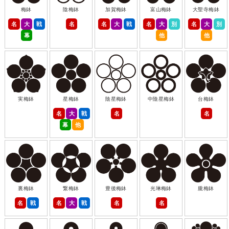
梅鉢
陰梅鉢
加賀梅鉢
富山梅鉢
大聖寺梅鉢
名
大
戦
名
名
大
戦
名
大
別
名
大
別
幕
他
他
実梅鉢
星梅鉢
陰星梅鉢
中陰星梅鉢
台梅鉢
名
大
戦
名
名
幕
他
裏梅鉢
繋梅鉢
豊後梅鉢
光琳梅鉢
朧梅鉢
名
戦
名
大
戦
名
名