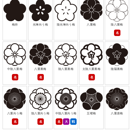
梅持
光琳向う梅
陰光琳向う梅
八重梅
陰八重梅
名
中陰八重梅
八重裏梅
陰八重裏梅
太陰八重裏梅
陰陽裏梅
名
名
名
八重向う梅
陰八重向う梅
中陰八重向う梅
五曜梅
八重唐梅
名
名
名
大
戦