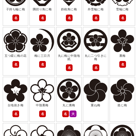
子持ち輪に梅
隅切り角に梅
鉄砲角に梅
外雪輪に梅
雪輪に梅
名
名
名
名
名
五つ鐶に梅の花
梅に三日月
丸に梅に中陰地
丸に二つ引きに
裏梅
紙
梅
名
名
名
名
名
台地抜き梅
中陰裏梅
丸に裏梅
重ね梅
捻じ梅
名
名
名
大