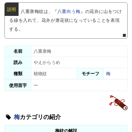
八重唐梅紋は、『
八重向う梅
』の花弁に山をつけ
る線を入れて、花弁が唐花状になっていることを表現
する。
名前
八重唐梅
読み
やえからうめ
種類
植物紋
モチーフ
梅
使用苗字
ー
梅
カテゴリの紹介
梅紋の解説