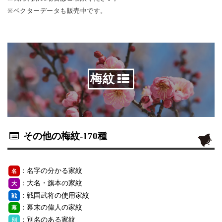
※ベクターデータも販売中です。
梅紋
その他の梅紋
-170種
：名字の分かる家紋
名
：大名・旗本の家紋
大
：戦国武将の使用家紋
戦
：幕末の偉人の家紋
幕
：別名のある家紋
別