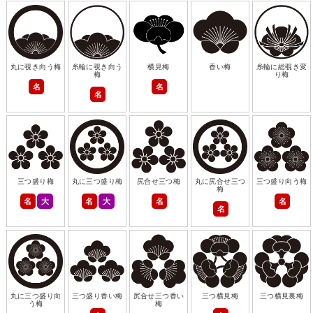
丸に覗き向う梅
糸輪に覗き向う
横見梅
香い梅
糸輪に総覗き変
梅
り梅
名
名
名
三つ盛り梅
丸に三つ盛り梅
尻合せ三つ梅
丸に尻合せ三つ
三つ盛り向う梅
梅
名
大
名
大
名
名
名
丸に三つ盛り向
三つ盛り香い梅
尻合せ三つ香い
三つ横見梅
三つ横見裏梅
う梅
梅