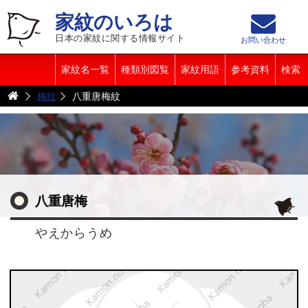
家紋のいろは
日本の家紋に関する情報サイト
お問い合わせ
家紋名一覧
種類別図覧
家紋用語
参考資料
検索
梅紋
八重唐梅紋
八重唐梅
やえからうめ