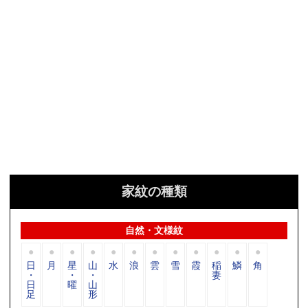
家紋の種類
自然・文様紋
日
月
星
山
水
浪
雲
雪
霞
稲
鱗
角
・
・
・
妻
日
曜
山
足
形