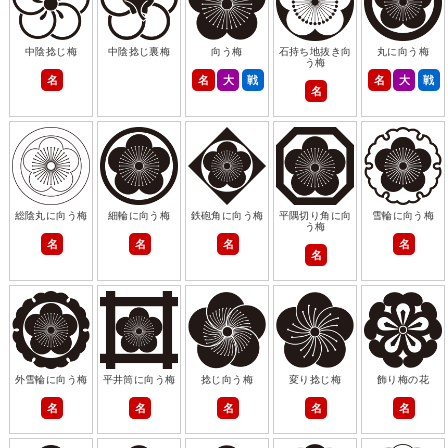
中陰捻じ梅
中陰捻じ裏梅
向う梅
石持ち地抜き向
丸に向う梅
う梅
名
名
大
戦
名
大
戦
名
総陰丸に向う梅
細輪に向う梅
鉄砲角に向う梅
平隅切り角に向
雪輪に向う梅
う梅
名
名
名
名
名
外雪輪に向う梅
平井筒に向う梅
捻じ向う梅
変り捻じ梅
飾り梅の花
名
名
名
名
名