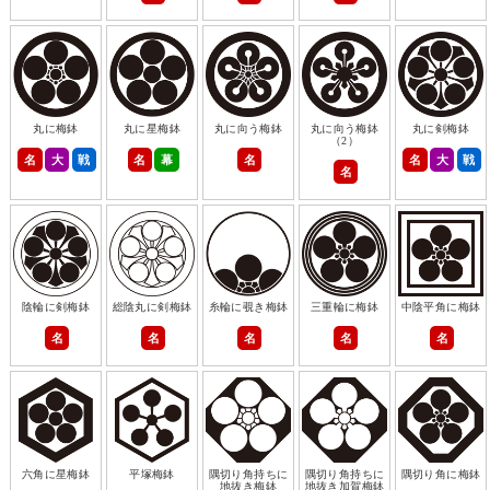
丸に梅鉢
丸に星梅鉢
丸に向う梅鉢
丸に向う梅鉢
丸に剣梅鉢
（2）
名
大
戦
名
幕
名
名
大
戦
名
陰輪に剣梅鉢
総陰丸に剣梅鉢
糸輪に覗き梅鉢
三重輪に梅鉢
中陰平角に梅鉢
名
名
名
名
名
六角に星梅鉢
平塚梅鉢
隅切り角持ちに
隅切り角持ちに
隅切り角に梅鉢
地抜き梅鉢
地抜き加賀梅鉢