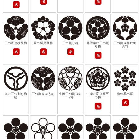
名
名
名
三つ寄せ横見梅
五つ横見裏梅
三つ割り梅
外雪輪に三つ割
三つ割り梅に梅
り梅
の花
名
名
名
名
丸に三つ割り梅
三つ割り向う梅
中陰三つ割り向
中輪に変り裏五
梅の花七曜
輪
う梅
つ梅
名
名