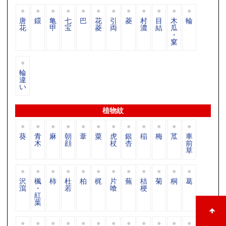
唐
鐶
亀
七
巴
花
引
菱
村
目
木
輪
花
甲
宝
菱
両
濃
結
瓜
・
窠
輪
違
い
植物紋
葵
青
麻
朝
葦
粟
虎
銀
稲
梅
苽
車
木
顔
杖
杏
前
草
沢
楓
柿
杜
柏
梶
片
蕪
桔
菊
桐
葛
瀉
・
若
喰
梗
紅
葉