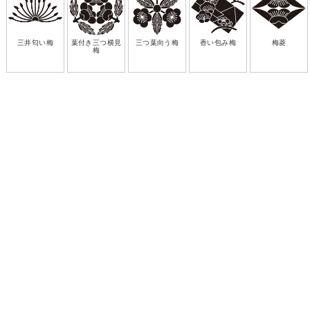
三井匂い梅
葉付き三つ横見
三つ葉向う梅
香い包み梅
梅菱
梅