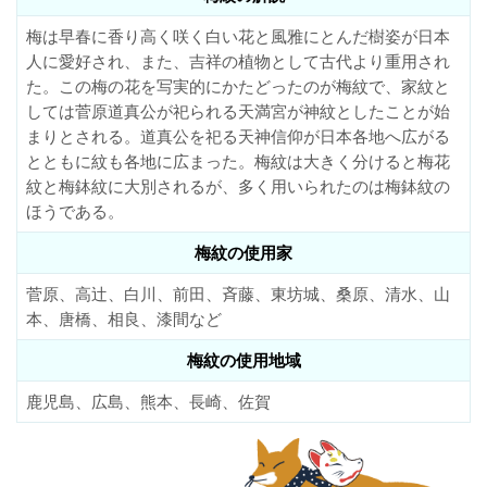
梅は早春に香り高く咲く白い花と風雅にとんだ樹姿が日本
人に愛好され、また、吉祥の植物として古代より重用され
た。この梅の花を写実的にかたどったのが梅紋で、家紋と
しては菅原道真公が祀られる天満宮が神紋としたことが始
まりとされる。道真公を祀る天神信仰が日本各地へ広がる
とともに紋も各地に広まった。梅紋は大きく分けると梅花
紋と梅鉢紋に大別されるが、多く用いられたのは梅鉢紋の
ほうである。
梅紋の使用家
菅原、高辻、白川、前田、斉藤、東坊城、桑原、清水、山
本、唐橋、相良、漆間など
梅紋の使用地域
鹿児島、広島、熊本、長崎、佐賀