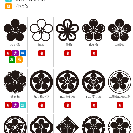
：その他
他
梅の花
陰梅
中陰梅
化粧梅
白銀梅
名
大
戦
名
名
名
幕
他
棚倉梅
丸に梅の花
丸に離れ梅
丸に変り梅
二重輪に梅の花
名
大
別
名
名
名
名