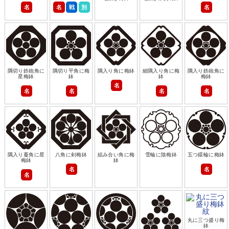
名
名
戦
別
名
隅切り鉄砲角に
隅切り平角に梅
隅入り角に梅鉢
細隅入り角に梅
隅入り鉄砲角に
星梅鉢
鉢
鉢
梅鉢
名
名
名
名
名
隅入り蔓角に星
八角に剣梅鉢
組み合い角に梅
雪輪に陰梅鉢
五つ鐶輪に梅鉢
梅鉢
鉢
名
名
名
丸に三つ盛り梅
鉢