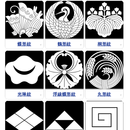
蝶形紋
鶴形紋
桐形紋
光琳紋
浮線蝶形紋
丸形紋