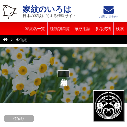
家紋のいろは
日本の家紋に関する情報サイト
お問い合わせ
家紋名一覧
種類別図覧
家紋用語
参考資料
検索
水仙紋
水仙紋
植物紋