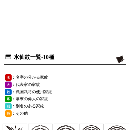
水仙紋一覧
-10種
：名字の分かる家紋
名
：代表家の家紋
大
：戦国武将の使用家紋
戦
：幕末の偉人の家紋
幕
：別名のある家紋
別
：その他
他