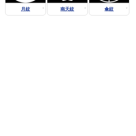
月紋
南天紋
傘紋