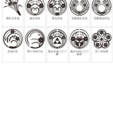
根引き水仙
抱き水仙
束ね水仙
五鐶抱き水仙
五鐶束ね水仙
水仙の丸
変り水仙の丸
抱き水仙に三つ
抱き水仙に三つ
五つ水仙車
鱗
銀杏