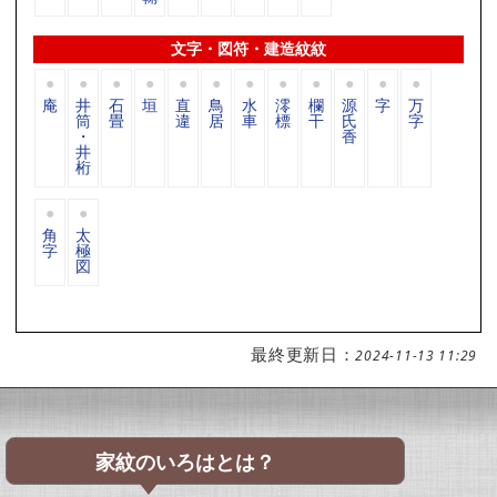
文字・図符・建造紋紋
庵
井
石
垣
直
鳥
水
澪
欄
源
字
万
筒
畳
違
居
車
標
干
氏
字
・
香
井
桁
角
太
字
極
図
最終更新日：
2024-11-13 11:29
家紋のいろはとは？