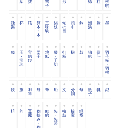
葉
抜
留
形
德
柱
棋
子
駒
独
杯
猿
算
三
錫
蛇
頭
鈴
洲
炭
墨
楽
木
味
杖
の
巾
浜
・
駒
目
木
錢
玉
宝
団
地
滕
打
槌
鼓
独
熨
羽
・
結
子
紙
・
板
鈷
斗
子
宝
び
千
板
珠
切
・
羽
根
鋏
旗
羽
袋
筆
船
文
分
幣
瓶
帆
鉞
箒
銅
子
枡
的
豆
鞠
結
矢
輪
輪
蝋
藏
挟
綿
・
鼓
宝
燭
み
矢
・
筈
鞠