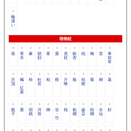
輪
違
い
植物紋
葵
青
麻
朝
葦
粟
虎
銀
稲
梅
苽
車
木
顔
杖
杏
前
草
沢
楓
柿
杜
柏
梶
片
蕪
桔
菊
桐
葛
瀉
・
若
喰
梗
紅
葉
栀
栗
胡
河
榊
笹
桜
柘
歯
棕
水
杉
子
桃
骨
・
榴
朶
櫚
仙
竹