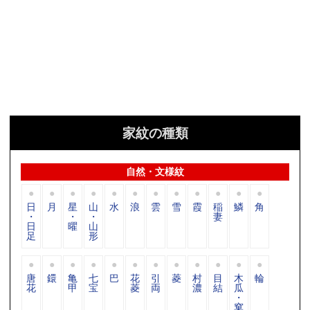
家紋の種類
自然・文様紋
日
月
星
山
水
浪
雲
雪
霞
稲
鱗
角
・
・
・
妻
日
曜
山
足
形
唐
鐶
亀
七
巴
花
引
菱
村
目
木
輪
花
甲
宝
菱
両
濃
結
瓜
・
窠