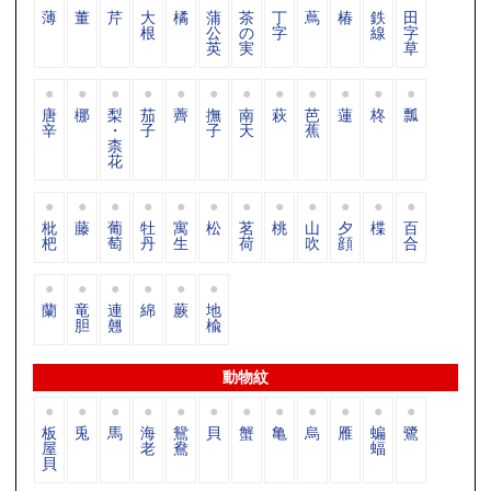
薄
董
芹
大
橘
蒲
茶
丁
蔦
椿
鉄
田
根
公
の
字
線
字
英
実
草
唐
梛
梨
茄
薺
撫
南
萩
芭
蓮
柊
瓢
辛
・
子
子
天
蕉
柰
花
枇
藤
葡
牡
寓
松
茗
桃
山
夕
楪
百
杷
萄
丹
生
荷
吹
顔
合
蘭
竜
連
綿
蕨
地
胆
翹
楡
動物紋
板
兎
馬
海
鴛
貝
蟹
亀
烏
雁
蝙
鷺
屋
老
鴦
蝠
貝