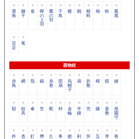
鹿
獅
雀
蟬
鷹
千
蝶
鶴
蜻
鳩
蛤
鳳
角
子
の
の
鳥
蛉
凰
上
羽
羽
百
竜
足
器物紋
赤
網
筏
錨
糸
団
烏
扇
折
櫂
鏡
鍵
鳥
巻
扇
帽
敷
子
額
鉸
傘
笠
舵
桛
金
半
兜
鎌
釜
祇
具
輪
鐘
敷
園
守
杵
杏
釘
轡
久
車
鍬
剣
笄
五
琴
将