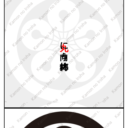
丸に
向う
梅鉢