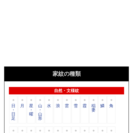
家紋の種類
自然・文様紋
日
月
星
山
水
浪
雲
雪
霞
稲
鱗
角
・
・
・
妻
日
曜
山
足
形