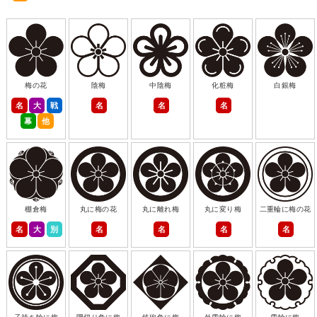
梅の花
陰梅
中陰梅
化粧梅
白銀梅
名
大
戦
名
名
名
幕
他
棚倉梅
丸に梅の花
丸に離れ梅
丸に変り梅
二重輪に梅の花
名
大
別
名
名
名
名