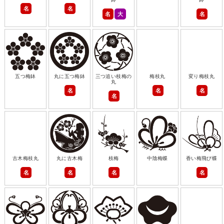
名
名
名
大
名
五つ梅鉢
丸に五つ梅鉢
三つ追い枝梅の
梅枝丸
変り梅枝丸
丸
名
名
名
名
古木梅枝丸
丸に古木梅
枝梅
中陰梅蝶
香い梅飛び蝶
名
名
名
名