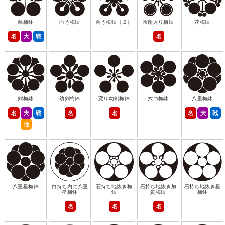
軸梅鉢
向う梅鉢
向う梅鉢（２）
陰輪入り梅鉢
花梅鉢
名
大
戦
名
剣梅鉢
幼剣梅鉢
変り幼剣梅鉢
六つ梅鉢
八重梅鉢
名
大
戦
名
名
名
大
戦
他
八重星梅鉢
白持ち内に八重
石持ち地抜き梅
石持ち地抜き加
石持ち地抜き星
星梅鉢
鉢
賀梅鉢
梅鉢
名
名
名