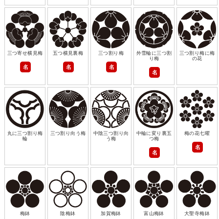
三つ寄せ横見梅
五つ横見裏梅
三つ割り梅
外雪輪に三つ割
三つ割り梅に梅
り梅
の花
名
名
名
名
丸に三つ割り梅
三つ割り向う梅
中陰三つ割り向
中輪に変り裏五
梅の花七曜
輪
う梅
つ梅
名
名
梅鉢
陰梅鉢
加賀梅鉢
富山梅鉢
大聖寺梅鉢