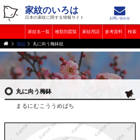
家紋のいろは
日本の家紋に関する情報サイト
お問い合わせ
家紋名一覧
種類別図覧
家紋用語
参考資料
検索
梅紋
丸に向う梅鉢紋
丸に向う梅鉢
まるにむこううめばち