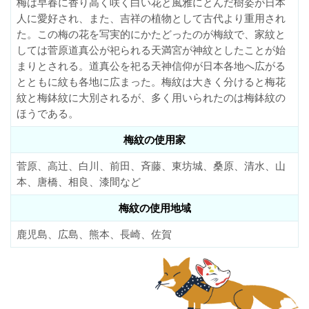
梅は早春に香り高く咲く白い花と風雅にとんだ樹姿が日本
人に愛好され、また、吉祥の植物として古代より重用され
た。この梅の花を写実的にかたどったのが梅紋で、家紋と
しては菅原道真公が祀られる天満宮が神紋としたことが始
まりとされる。道真公を祀る天神信仰が日本各地へ広がる
とともに紋も各地に広まった。梅紋は大きく分けると梅花
紋と梅鉢紋に大別されるが、多く用いられたのは梅鉢紋の
ほうである。
梅紋の使用家
菅原、高辻、白川、前田、斉藤、東坊城、桑原、清水、山
本、唐橋、相良、漆間など
梅紋の使用地域
鹿児島、広島、熊本、長崎、佐賀