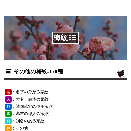
梅紋
その他の梅紋
-170種
：名字の分かる家紋
名
：大名・旗本の家紋
大
：戦国武将の使用家紋
戦
：幕末の偉人の家紋
幕
：別名のある家紋
別
：その他
他