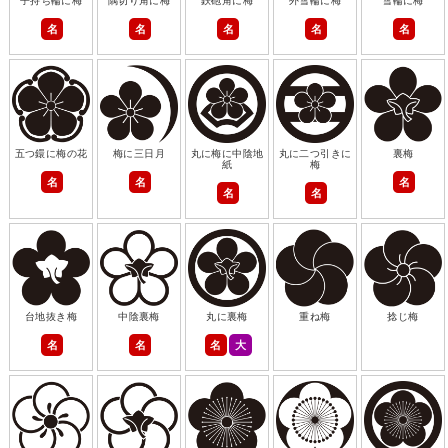
子持ち輪に梅
隅切り角に梅
鉄砲角に梅
外雪輪に梅
雪輪に梅
名
名
名
名
名
五つ鐶に梅の花
梅に三日月
丸に梅に中陰地
丸に二つ引きに
裏梅
紙
梅
名
名
名
名
名
台地抜き梅
中陰裏梅
丸に裏梅
重ね梅
捻じ梅
名
名
名
大