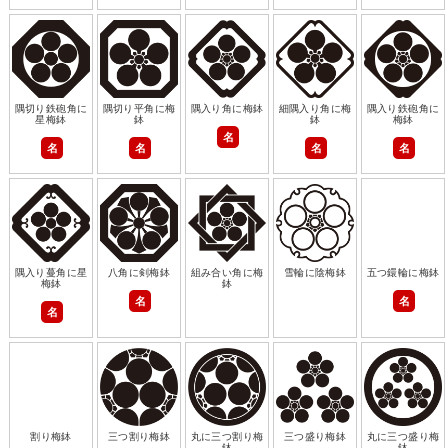
隅切り鉄砲角に
隅切り平角に梅
隅入り角に梅鉢
細隅入り角に梅
隅入り鉄砲角に
星梅鉢
鉢
鉢
梅鉢
名
名
名
名
名
隅入り蔓角に星
八角に剣梅鉢
組み合い角に梅
雪輪に陰梅鉢
五つ鐶輪に梅鉢
梅鉢
鉢
名
名
名
割り梅鉢
三つ割り梅鉢
丸に三つ割り梅
三つ盛り梅鉢
丸に三つ盛り梅
鉢
鉢