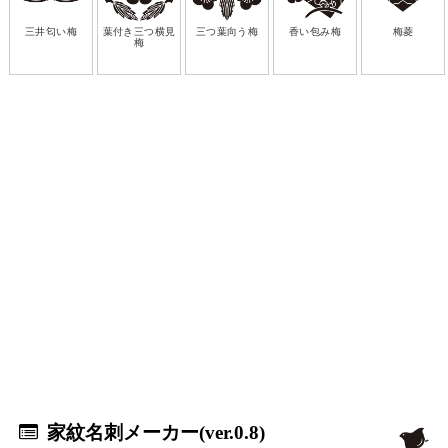
三井匂い梅
葉付き三つ横見
三つ葉向う梅
香い包み梅
梅菱
梅
家紋名刺メーカー(ver.0.8)