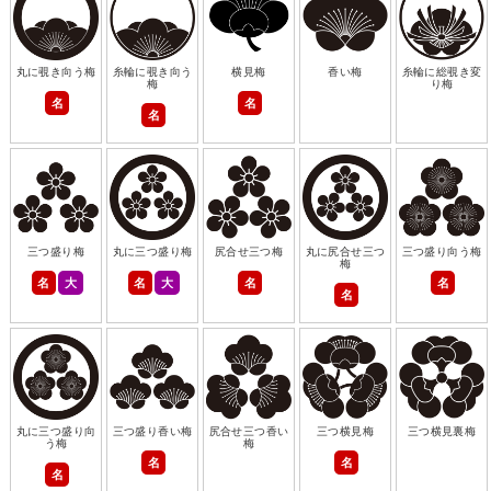
丸に覗き向う梅
糸輪に覗き向う
横見梅
香い梅
糸輪に総覗き変
梅
り梅
名
名
名
三つ盛り梅
丸に三つ盛り梅
尻合せ三つ梅
丸に尻合せ三つ
三つ盛り向う梅
梅
名
大
名
大
名
名
名
丸に三つ盛り向
三つ盛り香い梅
尻合せ三つ香い
三つ横見梅
三つ横見裏梅
う梅
梅
名
名
名