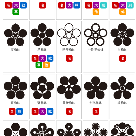
名
大
戦
名
名
大
戦
名
大
別
名
大
別
幕
他
他
実梅鉢
星梅鉢
陰星梅鉢
中陰星梅鉢
台梅鉢
名
大
戦
名
名
幕
他
裏梅鉢
繋梅鉢
豊後梅鉢
光琳梅鉢
朧梅鉢
名
戦
名
大
戦
名
名