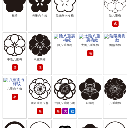
梅持
光琳向う梅
陰光琳向う梅
陰八重梅
名
陰八重裏梅
太陰八重裏梅
陰陽裏梅
名
中陰八重梅
八重裏梅
名
名
八重向う梅
名
陰八重向う梅
中陰八重向う梅
五曜梅
八重唐梅
名
名
大
戦