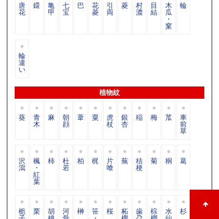
唐
鐶
亀
七
巴
花
引
菱
村
目
木
輪
花
甲
宝
菱
両
濃
結
瓜
・
窠
輪
違
い
植物紋
葵
青
麻
朝
葦
粟
虎
銀
稲
梅
苽
車
木
顔
杖
杏
前
草
沢
楓
柿
杜
柏
梶
片
蕪
桔
菊
桐
葛
瀉
・
若
喰
梗
紅
葉
栀
栗
胡
河
榊
笹
桜
柘
歯
棕
水
杉
子
桃
骨
・
榴
朶
櫚
仙