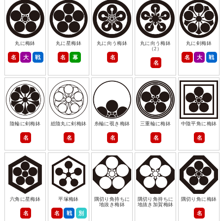
丸に梅鉢
丸に星梅鉢
丸に向う梅鉢
丸に向う梅鉢
丸に剣梅鉢
（2）
名
大
戦
名
幕
名
名
大
戦
名
陰輪に剣梅鉢
総陰丸に剣梅鉢
糸輪に覗き梅鉢
三重輪に梅鉢
中陰平角に梅鉢
名
名
名
名
名
六角に星梅鉢
平塚梅鉢
隅切り角持ちに
隅切り角持ちに
隅切り角に梅鉢
地抜き梅鉢
地抜き加賀梅鉢
名
名
戦
別
名