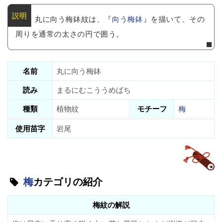
丸に向う梅鉢紋は、『
向う梅鉢
』を描いて、その
周りを通常の太さの円で囲う。
名前
丸に向う梅鉢
読み
まるにむこううめばち
種類
植物紋
モチーフ
梅
使用苗字
岩尾
梅
カテゴリの紹介
梅紋の解説