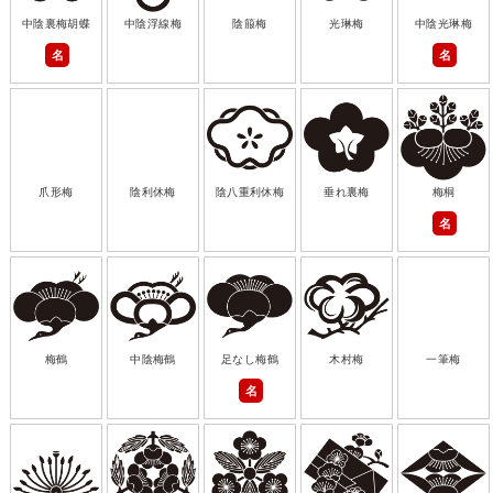
中陰裏梅胡蝶
中陰浮線梅
陰箙梅
光琳梅
中陰光琳梅
名
名
爪形梅
陰利休梅
陰八重利休梅
垂れ裏梅
梅桐
名
梅鶴
中陰梅鶴
足なし梅鶴
木村梅
一筆梅
名