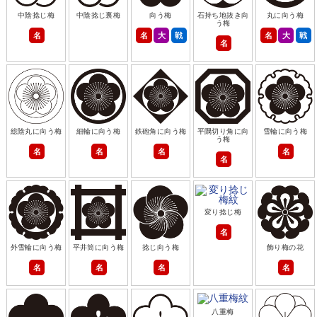
中陰捻じ梅
中陰捻じ裏梅
向う梅
石持ち地抜き向
丸に向う梅
う梅
名
名
大
戦
名
大
戦
名
総陰丸に向う梅
細輪に向う梅
鉄砲角に向う梅
平隅切り角に向
雪輪に向う梅
う梅
名
名
名
名
名
変り捻じ梅
名
外雪輪に向う梅
平井筒に向う梅
捻じ向う梅
飾り梅の花
名
名
名
名
八重梅