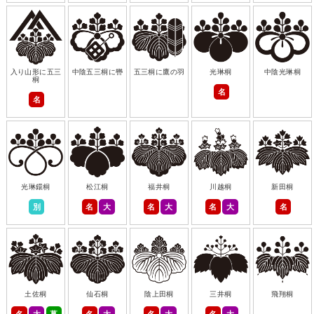
入り山形に五三
中陰五三桐に轡
五三桐に鷹の羽
光琳桐
中陰光琳桐
桐
名
名
光琳鐶桐
松江桐
福井桐
川越桐
新田桐
別
名
大
名
大
名
大
名
土佐桐
仙石桐
陰上田桐
三井桐
飛翔桐
名
大
幕
名
大
名
大
名
大