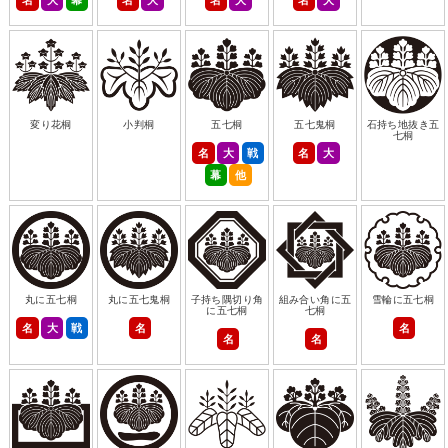
変り花桐
小判桐
五七桐
五七鬼桐
石持ち地抜き五
七桐
名
大
戦
名
大
幕
他
丸に五七桐
丸に五七鬼桐
子持ち隅切り角
組み合い角に五
雪輪に五七桐
に五七桐
七桐
名
大
戦
名
名
名
名