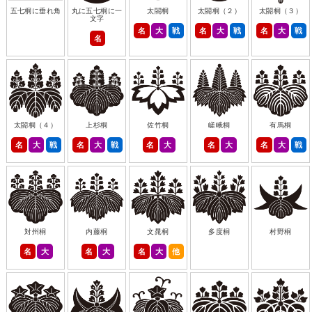
五七桐に垂れ角
丸に五七桐に一
太閤桐
太閤桐（２）
太閤桐（３）
文字
名
大
戦
名
大
戦
名
大
戦
名
太閤桐（４）
上杉桐
佐竹桐
嵯峨桐
有馬桐
名
大
戦
名
大
戦
名
大
名
大
名
大
戦
対州桐
内藤桐
文晁桐
多度桐
村野桐
名
大
名
大
名
大
他