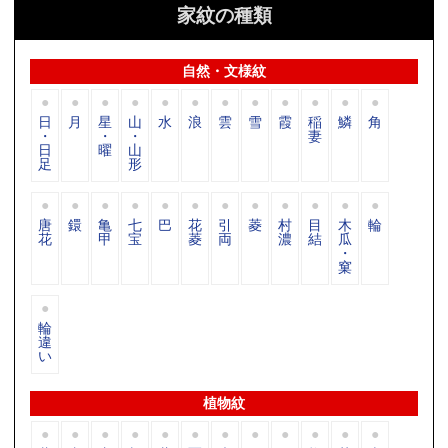
家紋の種類
自然・文様紋
日
月
星
山
水
浪
雲
雪
霞
稲
鱗
角
・
・
・
妻
日
曜
山
足
形
唐
鐶
亀
七
巴
花
引
菱
村
目
木
輪
花
甲
宝
菱
両
濃
結
瓜
・
窠
輪
違
い
植物紋