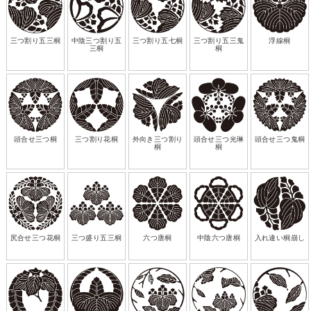
三つ割り五三桐
中陰三つ割り五
三つ割り五七桐
三つ割り五三鬼
浮線桐
三桐
桐
頭合せ三つ桐
三つ割り花桐
外向き三つ割り
頭合せ三つ光琳
頭合せ三つ鬼桐
桐
桐
尻合せ三つ花桐
三つ盛り五三桐
六つ唐桐
中陰六つ唐桐
入れ違い桐崩し