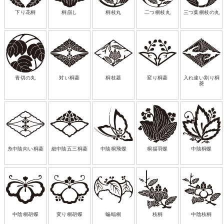
下り花桐
桐崩し
桐枝丸
二つ桐枝丸
三つ葉桐枝の丸
青切の丸
対い桐菱
桐枝菱
変り桐菱
入れ違い割り桐
菱
糸中陰向い桐菱
細中陰五三桐菱
中陰桐飛蝶
桐揚羽蝶
中陰桐蝶
中陰桐胡蝶
変り桐胡蝶
蝙蝠桐
枝桐
中陰枝桐