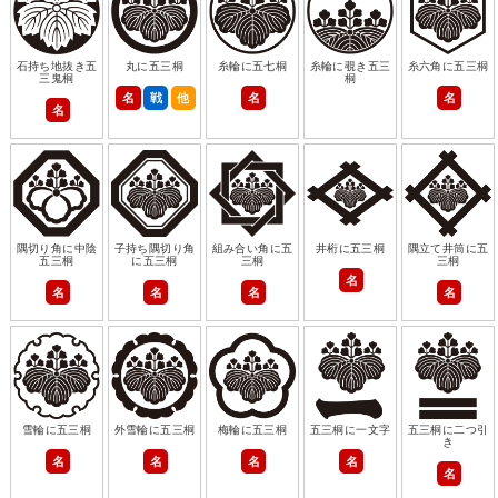
石持ち地抜き五
丸に五三桐
糸輪に五七桐
糸輪に覗き五三
糸六角に五三桐
三鬼桐
桐
名
戦
他
名
名
名
隅切り角に中陰
子持ち隅切り角
組み合い角に五
井桁に五三桐
隅立て井筒に五
五三桐
に五三桐
三桐
三桐
名
名
名
名
名
雪輪に五三桐
外雪輪に五三桐
梅輪に五三桐
五三桐に一文字
五三桐に二つ引
き
名
名
名
名
名