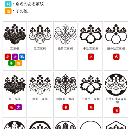
：別名のある家紋
別
：その他
他
五三桐
陰五三桐
総陰五三桐
中陰五三桐
細中陰五三桐
名
大
戦
名
名
幕
他
五三鬼桐
陰五三鬼桐
総陰五三鬼桐
中陰五三鬼桐
石持ち地抜き五
三桐
名
大
名
名
名