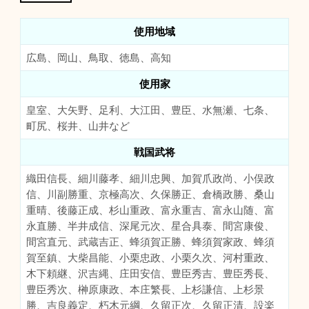
使用地域
広島、岡山、鳥取、徳島、高知
使用家
皇室、大矢野、足利、大江田、豊臣、水無瀬、七条、
町尻、桜井、山井など
戦国武将
織田信長、細川藤孝、細川忠興、加賀爪政尚、小俣政
信、川副勝重、京極高次、久保勝正、倉橋政勝、桑山
重晴、後藤正成、杉山重政、富永重吉、富永山随、富
永直勝、半井成信、深尾元次、星合具泰、間宮康俊、
間宮直元、武蔵吉正、蜂須賀正勝、蜂須賀家政、蜂須
賀至鎮、大柴昌能、小栗忠政、小栗久次、河村重政、
木下頼継、沢吉縄、庄田安信、豊臣秀吉、豊臣秀長、
豊臣秀次、榊原康政、本庄繁長、上杉謙信、上杉景
勝、吉良義定、朽木元綱、久留正次、久留正清、設楽