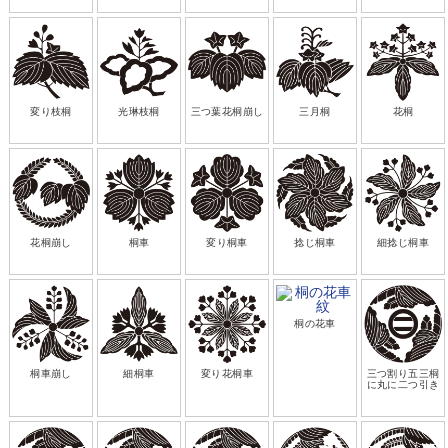
変り枝桐
光琳枝桐
三つ葉花桐崩し
三月桐
花桐
花桐崩し
桐車
変り桐車
捻じ桐車
細捻じ桐車
桐の花車
桐車崩し
細桐車
変り花桐車
三つ割り五三桐
に丸に二つ引き