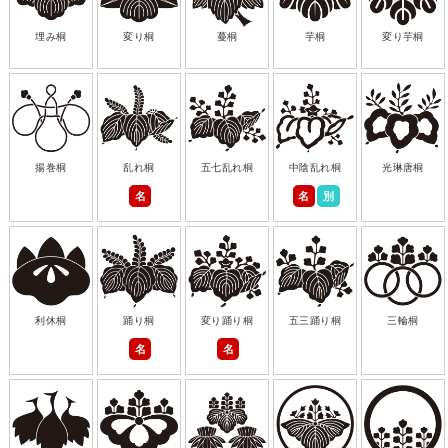
埋み桐
変り桐
蔓桐
芋桐
変り芋桐
揚巻桐
乱れ桐
五七乱れ桐
中陰乱れ桐
光琳唐桐
名
名
別
利休桐
踊り桐
変り踊り桐
五三踊り桐
三輪桐
名
名