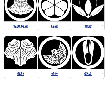
板屋貝紋
綿紋
董紋
蔦紋
雀紋
鋏紋