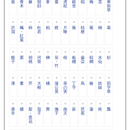
葵
青
麻
朝
葦
粟
虎
銀
稲
梅
苽
車
木
顔
杖
杏
前
草
沢
楓
柿
杜
柏
梶
片
蕪
桔
菊
桐
葛
瀉
・
若
喰
梗
紅
葉
栀
栗
胡
河
榊
笹
桜
柘
歯
棕
水
杉
子
桃
骨
・
榴
朶
櫚
仙
竹
薄
董
芹
大
橘
蒲
茶
丁
蔦
椿
鉄
田
根
公
の
字
線
字
英
実
草
唐
梛
梨
茄
薺
撫
南
萩
芭
蓮
柊
瓢
辛
・
子
子
天
蕉
柰
花