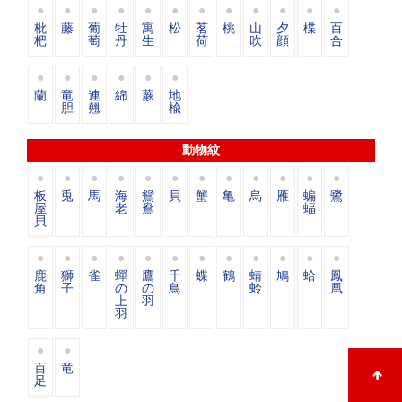
枇
藤
葡
牡
寓
松
茗
桃
山
夕
楪
百
杷
萄
丹
生
荷
吹
顔
合
蘭
竜
連
綿
蕨
地
胆
翹
楡
動物紋
板
兎
馬
海
鴛
貝
蟹
亀
烏
雁
蝙
鷺
屋
老
鴦
蝠
貝
鹿
獅
雀
蟬
鷹
千
蝶
鶴
蜻
鳩
蛤
鳳
角
子
の
の
鳥
蛉
凰
上
羽
羽
百
竜
足