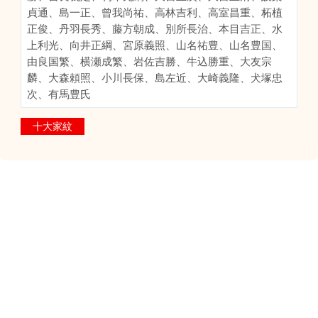
貞通、島一正、曾我尚祐、高林吉利、高室昌重、柘植
正俊、丹羽長秀、藤方朝成、別所長治、本目吉正、水
上利光、向井正綱、宮原義照、山名祐豊、山名豊国、
由良国繁、横瀬成繁、岩佐吉勝、牛込勝重、大友宗
麟、大森頼照、小川長保、島左近、大崎義隆、犬塚忠
次、有馬豊氏
十大家紋