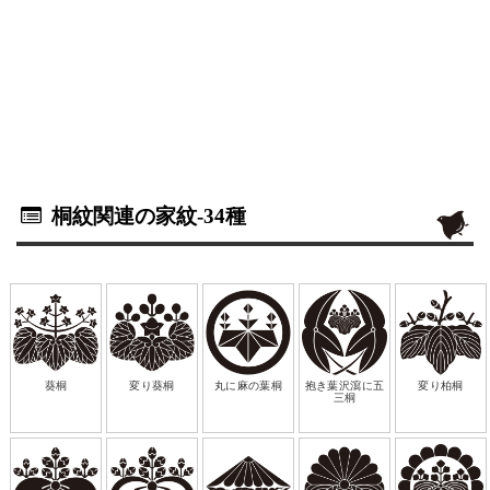
桐紋関連の家紋
-34種
葵桐
変り葵桐
丸に麻の葉桐
抱き葉沢瀉に五
変り柏桐
三桐