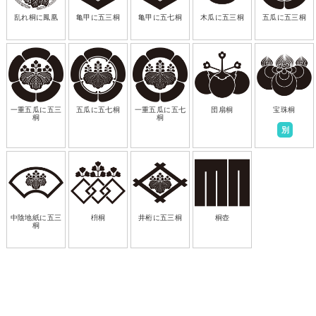
乱れ桐に鳳凰
亀甲に五三桐
亀甲に五七桐
木瓜に五三桐
五瓜に五三桐
一重五瓜に五三
五瓜に五七桐
一重五瓜に五七
団扇桐
宝珠桐
桐
桐
別
中陰地紙に五三
枡桐
井桁に五三桐
桐壺
桐