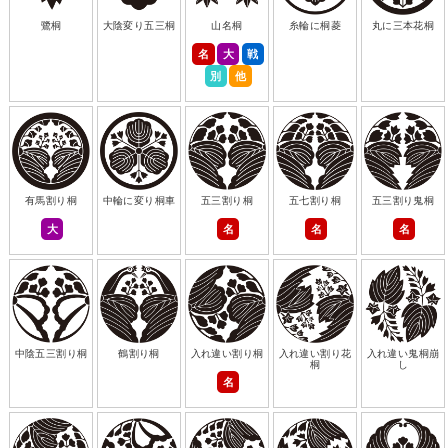
鷺桐
大陰変り五三桐
山名桐
糸輪に桐菱
丸に三本花桐
名
大
戦
別
他
有馬割り桐
中輪に変り桐車
五三割り桐
五七割り桐
五三割り鬼桐
大
名
名
名
中陰五三割り桐
鶴割り桐
入れ違い割り桐
入れ違い割り花
入れ違い鬼桐崩
桐
し
名