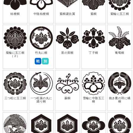
桔梗桐
中陰桔梗桐
菊桐菱比翼
菊桐
菊輪に五三桐
菊輪に五三桐
竹丸に桐
茶の実桐
丁子桐
葡萄桐
（２）
戦
別
三つ松に五三桐
一つ松葉の丸に
蕨桐
雪輪に中陰五三
抱き鷹の羽に橘
踊り桐
桐
桐