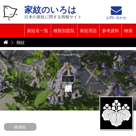
家紋のいろは
日本の家紋に関する情報サイト
お問い合わせ
家紋名一覧
種類別図覧
家紋用語
参考資料
検索
桐紋
桐紋
植物紋