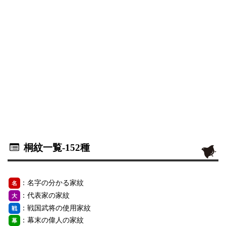
桐紋一覧
-152種
：名字の分かる家紋
名
：代表家の家紋
大
：戦国武将の使用家紋
戦
：幕末の偉人の家紋
幕