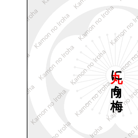
丸に
向う
梅