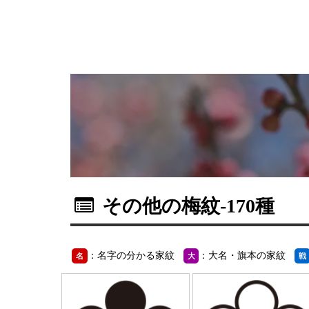
その他の梅紋
-170種
：名字の分かる家紋
：大名・旗本の家紋
名
大
戦