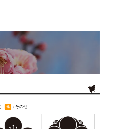
紋
：その他
他