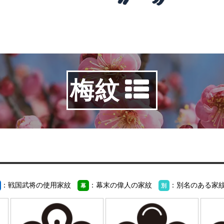
梅紋
：戦国武将の使用家紋
：幕末の偉人の家紋
：別名のある家
幕
別