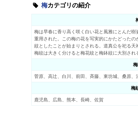
梅
カテゴリの紹介
梅は早春に香り高く咲く白い花と風雅にとんだ樹
重用された。この梅の花を写実的にかたどったの
紋としたことが始まりとされる。道真公を祀る天
梅紋は大きく分けると梅花紋と梅鉢紋に大別され
梅
菅原、高辻、白川、前田、斉藤、東坊城、桑原、
梅
鹿児島、広島、熊本、長崎、佐賀