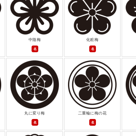
中陰梅
化粧梅
名
名
丸に変り梅
二重輪に梅の花
名
名