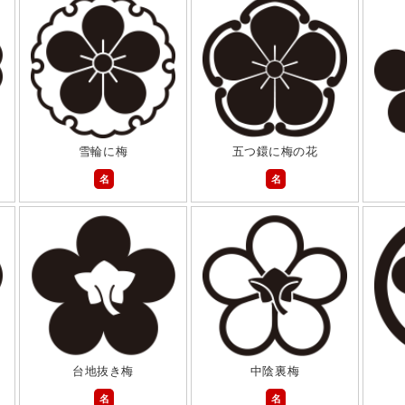
雪輪に梅
五つ鐶に梅の花
名
名
台地抜き梅
中陰裏梅
名
名