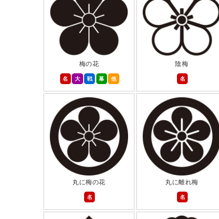
梅の花
陰梅
名
大
戦
幕
他
名
丸に梅の花
丸に離れ梅
名
名