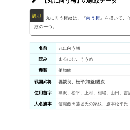
【丸に向う梅】の家紋データ
丸に向う梅紋は、『
向う梅
』を描いて、
紋の一つ。
名前
丸に向う梅
読み
まるにむこううめ
種類
植物紋
戦国武将
堀親良、松平(福釜)親次
使用苗字
篠沢、松平、上村、相場、山田、吉
大名旗本
信濃飯田藩堀氏の家紋、旗本松平氏