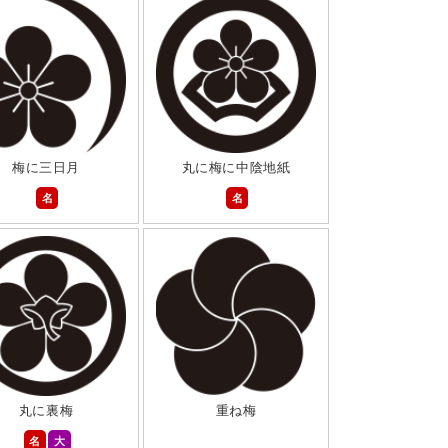
梅に三日月
丸に梅に中陰地紙
名
名
丸に裏梅
重ね梅
名
大