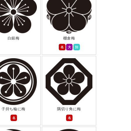
白銀梅
棚倉梅
名
大
別
子持ち輪に梅
隅切り角に梅
名
名