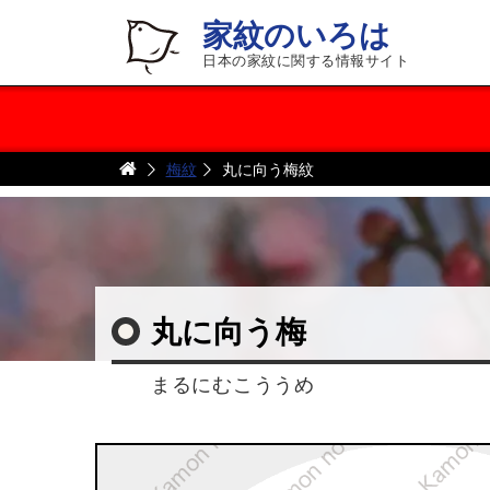
家紋のいろは
日本の家紋に関する情報サイト
梅紋
丸に向う梅紋
丸に向う梅
まるにむこううめ