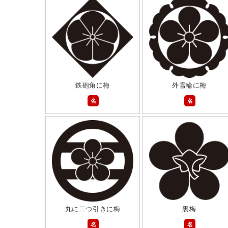
鉄砲角に梅
外雪輪に梅
名
名
丸に二つ引きに梅
裏梅
名
名