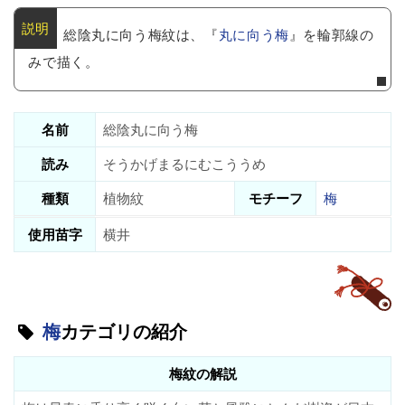
総陰丸に向う梅紋は、『
丸に向う梅
』を輪郭線の
みで描く。
名前
総陰丸に向う梅
読み
そうかげまるにむこううめ
種類
植物紋
モチーフ
梅
使用苗字
横井
梅
カテゴリの紹介
梅紋の解説