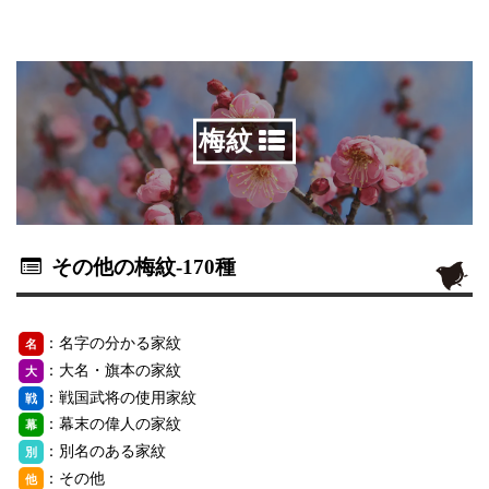
梅紋
その他の梅紋
-170種
：名字の分かる家紋
名
：大名・旗本の家紋
大
：戦国武将の使用家紋
戦
：幕末の偉人の家紋
幕
：別名のある家紋
別
：その他
他