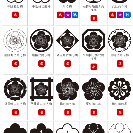
中陰捻じ梅
中陰捻じ裏梅
向う梅
石持ち地抜き向
丸に向う梅
う梅
名
名
大
戦
名
大
戦
名
総陰丸に向う梅
細輪に向う梅
鉄砲角に向う梅
平隅切り角に向
雪輪に向う梅
う梅
名
名
名
名
名
外雪輪に向う梅
平井筒に向う梅
捻じ向う梅
変り捻じ梅
飾り梅の花
名
名
名
名
名