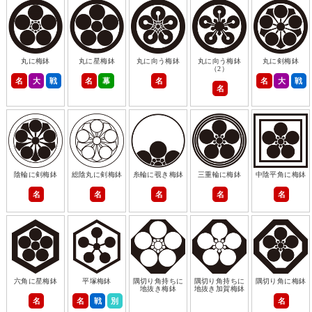
丸に梅鉢
丸に星梅鉢
丸に向う梅鉢
丸に向う梅鉢
丸に剣梅鉢
（2）
名
大
戦
名
幕
名
名
大
戦
名
陰輪に剣梅鉢
総陰丸に剣梅鉢
糸輪に覗き梅鉢
三重輪に梅鉢
中陰平角に梅鉢
名
名
名
名
名
六角に星梅鉢
平塚梅鉢
隅切り角持ちに
隅切り角持ちに
隅切り角に梅鉢
地抜き梅鉢
地抜き加賀梅鉢
名
名
戦
別
名