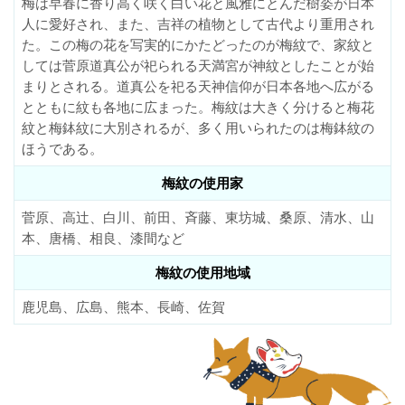
梅は早春に香り高く咲く白い花と風雅にとんだ樹姿が日本
人に愛好され、また、吉祥の植物として古代より重用され
た。この梅の花を写実的にかたどったのが梅紋で、家紋と
しては菅原道真公が祀られる天満宮が神紋としたことが始
まりとされる。道真公を祀る天神信仰が日本各地へ広がる
とともに紋も各地に広まった。梅紋は大きく分けると梅花
紋と梅鉢紋に大別されるが、多く用いられたのは梅鉢紋の
ほうである。
梅紋の使用家
菅原、高辻、白川、前田、斉藤、東坊城、桑原、清水、山
本、唐橋、相良、漆間など
梅紋の使用地域
鹿児島、広島、熊本、長崎、佐賀