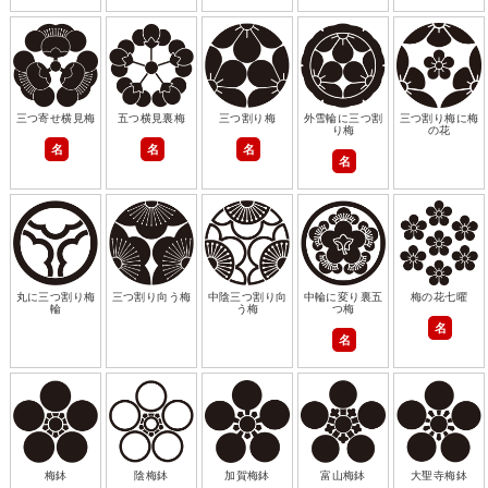
三つ寄せ横見梅
五つ横見裏梅
三つ割り梅
外雪輪に三つ割
三つ割り梅に梅
り梅
の花
名
名
名
名
丸に三つ割り梅
三つ割り向う梅
中陰三つ割り向
中輪に変り裏五
梅の花七曜
輪
う梅
つ梅
名
名
梅鉢
陰梅鉢
加賀梅鉢
富山梅鉢
大聖寺梅鉢