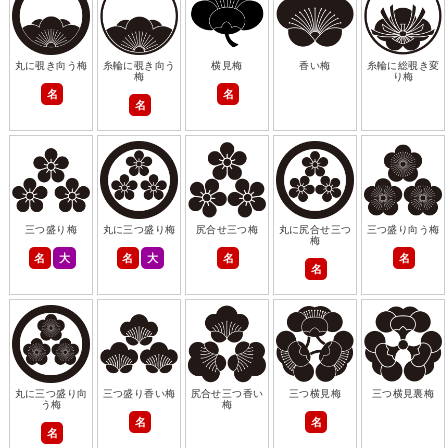
丸に覗き向う梅
糸輪に覗き向う
横見梅
香い梅
糸輪に総覗き変
梅
り梅
名
名
名
三つ盛り梅
丸に三つ盛り梅
尻合せ三つ梅
丸に尻合せ三つ
三つ盛り向う梅
梅
名
大
名
大
名
名
名
丸に三つ盛り向
三つ盛り香い梅
尻合せ三つ香い
三つ横見梅
三つ横見裏梅
う梅
梅
名
名
名