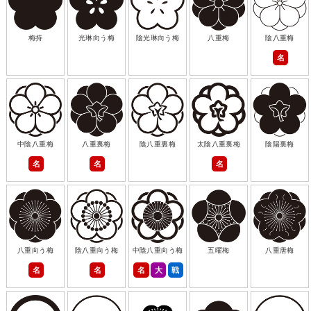
梅持
光琳向う梅
陰光琳向う梅
八重梅
陰八重梅
名
中陰八重梅
八重裏梅
陰八重裏梅
太陰八重裏梅
陰陽裏梅
名
名
名
八重向う梅
陰八重向う梅
中陰八重向う梅
五曜梅
八重唐梅
名
名
名
大
戦