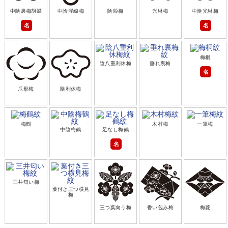
中陰裏梅胡蝶
中陰浮線梅
陰箙梅
光琳梅
中陰光琳梅
名
名
梅桐
陰八重利休梅
垂れ裏梅
名
爪形梅
陰利休梅
梅鶴
木村梅
一筆梅
中陰梅鶴
足なし梅鶴
名
三井匂い梅
葉付き三つ横見
梅
三つ葉向う梅
香い包み梅
梅菱