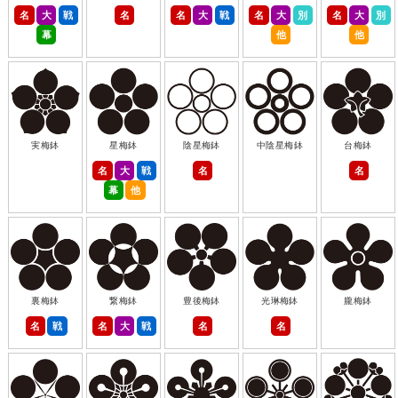
名
大
戦
名
名
大
戦
名
大
別
名
大
別
幕
他
他
実梅鉢
星梅鉢
陰星梅鉢
中陰星梅鉢
台梅鉢
名
大
戦
名
名
幕
他
裏梅鉢
繋梅鉢
豊後梅鉢
光琳梅鉢
朧梅鉢
名
戦
名
大
戦
名
名