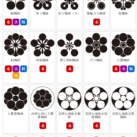
軸梅鉢
向う梅鉢
向う梅鉢（２）
陰輪入り梅鉢
花梅鉢
名
大
戦
名
剣梅鉢
幼剣梅鉢
変り幼剣梅鉢
六つ梅鉢
八重梅鉢
名
大
戦
名
名
名
大
戦
他
八重星梅鉢
白持ち内に八重
石持ち地抜き梅
石持ち地抜き加
石持ち地抜き星
星梅鉢
鉢
賀梅鉢
梅鉢
名
名
名