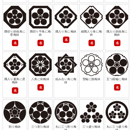
隅切り鉄砲角に
隅切り平角に梅
隅入り角に梅鉢
細隅入り角に梅
隅入り鉄砲角に
星梅鉢
鉢
鉢
梅鉢
名
名
名
名
名
隅入り蔓角に星
八角に剣梅鉢
組み合い角に梅
雪輪に陰梅鉢
五つ鐶輪に梅鉢
梅鉢
鉢
名
名
名
割り梅鉢
三つ割り梅鉢
丸に三つ割り梅
三つ盛り梅鉢
丸に三つ盛り梅
鉢
鉢