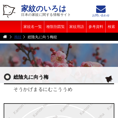
家紋のいろは
日本の家紋に関する情報サイト
お問い合わせ
家紋名一覧
種類別図覧
家紋用語
参考資料
検索
梅紋
総陰丸に向う梅紋
総陰丸に向う梅
そうかげまるにむこううめ