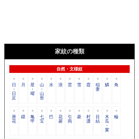
家紋の種類
自然・文様紋
日
月
星
山
水
浪
雲
雪
霞
稲
鱗
角
・
・
・
妻
日
曜
山
足
形
唐
鐶
亀
七
巴
花
引
菱
村
目
木
輪
花
甲
宝
菱
両
濃
結
瓜
・
窠