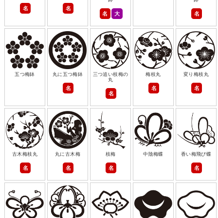
名
名
名
大
名
五つ梅鉢
丸に五つ梅鉢
三つ追い枝梅の
梅枝丸
変り梅枝丸
丸
名
名
名
名
古木梅枝丸
丸に古木梅
枝梅
中陰梅蝶
香い梅飛び蝶
名
名
名
名