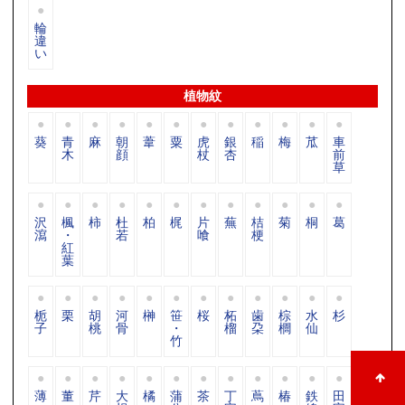
輪
違
い
植物紋
葵
青
麻
朝
葦
粟
虎
銀
稲
梅
苽
車
木
顔
杖
杏
前
草
沢
楓
柿
杜
柏
梶
片
蕪
桔
菊
桐
葛
瀉
・
若
喰
梗
紅
葉
栀
栗
胡
河
榊
笹
桜
柘
歯
棕
水
杉
子
桃
骨
・
榴
朶
櫚
仙
竹
薄
董
芹
大
橘
蒲
茶
丁
蔦
椿
鉄
田