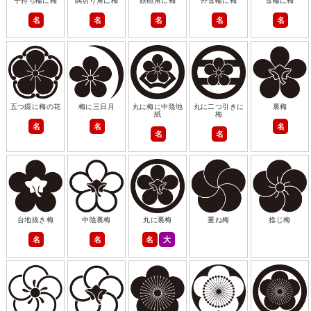
子持ち輪に梅
隅切り角に梅
鉄砲角に梅
外雪輪に梅
雪輪に梅
名
名
名
名
名
五つ鐶に梅の花
梅に三日月
丸に梅に中陰地
丸に二つ引きに
裏梅
紙
梅
名
名
名
名
名
台地抜き梅
中陰裏梅
丸に裏梅
重ね梅
捻じ梅
名
名
名
大