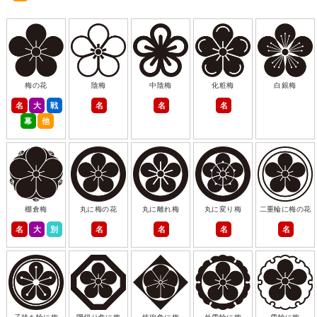
梅の花
陰梅
中陰梅
化粧梅
白銀梅
名
大
戦
名
名
名
幕
他
棚倉梅
丸に梅の花
丸に離れ梅
丸に変り梅
二重輪に梅の花
名
大
別
名
名
名
名