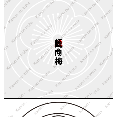
総陰丸に
向う
梅