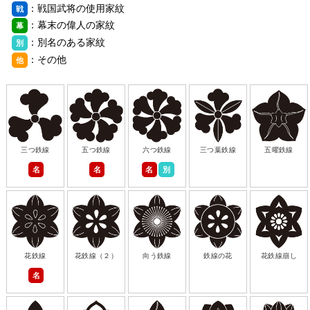
：戦国武将の使用家紋
戦
：幕末の偉人の家紋
幕
：別名のある家紋
別
：その他
他
三つ鉄線
五つ鉄線
六つ鉄線
三つ葉鉄線
五曜鉄線
名
名
名
別
花鉄線
花鉄線（２）
向う鉄線
鉄線の花
花鉄線崩し
名