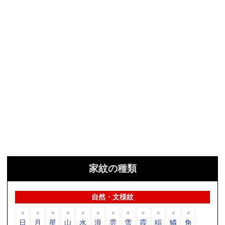
家紋の種類
自然・文様紋
日
月
星
山
水
浪
雲
雪
霞
稲
鱗
角