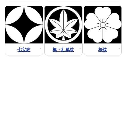
七宝紋
楓・紅葉紋
桜紋