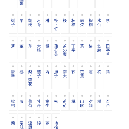
葉
栀
栗
胡
河
榊
笹
桜
柘
歯
棕
水
杉
子
桃
骨
・
榴
朶
櫚
仙
竹
薄
董
芹
大
橘
蒲
茶
丁
蔦
椿
鉄
田
根
公
の
字
線
字
英
実
草
唐
梛
梨
茄
薺
撫
南
萩
芭
蓮
柊
瓢
辛
・
子
子
天
蕉
柰
花
枇
藤
葡
牡
寓
松
茗
桃
山
夕
楪
百
杷
萄
丹
生
荷
吹
顔
合
蘭
竜
連
綿
蕨
地
胆
翹
楡