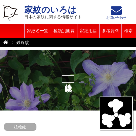
家紋のいろは
日本の家紋に関する情報サイト
お問い合わせ
家紋名一覧
種類別図覧
家紋用語
参考資料
検索
鉄線紋
鉄線紋
植物紋