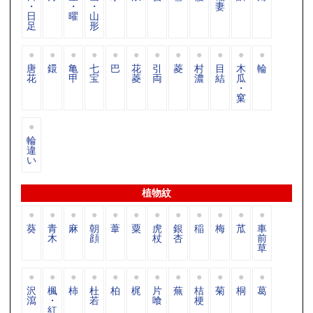
・
・
・
妻
日
曜
山
足
形
唐
鐶
亀
七
巴
花
引
菱
村
目
木
輪
花
甲
宝
菱
両
濃
結
瓜
・
窠
輪
違
い
植物紋
葵
青
麻
朝
葦
粟
虎
銀
稲
梅
苽
車
木
顔
杖
杏
前
草
沢
楓
柿
杜
柏
梶
片
蕪
桔
菊
桐
葛
瀉
・
若
喰
梗
紅