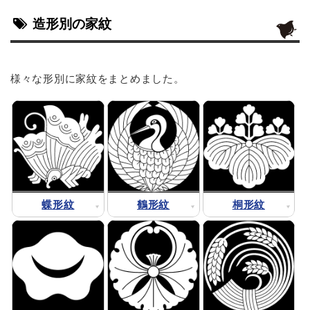
造形別の家紋
様々な形別に家紋をまとめました。
蝶形紋
鶴形紋
桐形紋