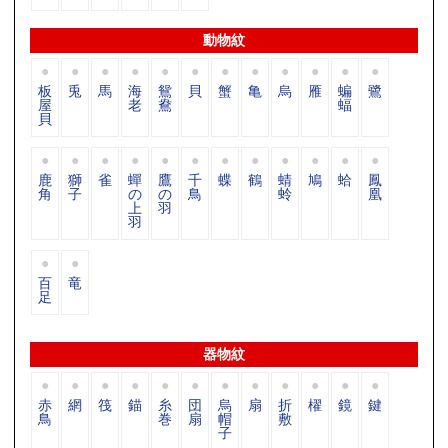
動物紋
板
兎
馬
海
鴛
貝
蟹
亀
烏
雁
蝙
鷺
屋
老
鴦
蝠
貝
鹿
獅
雀
蟬
鷹
千
蝶
鶴
蜻
鳩
蛤
鳳
角
子
の
の
鳥
蛉
凰
上
羽
羽
百
竜
足
器物紋
赤
網
筏
錨
糸
団
烏
扇
折
櫂
鏡
鍵
鳥
巻
扇
帽
敷
子