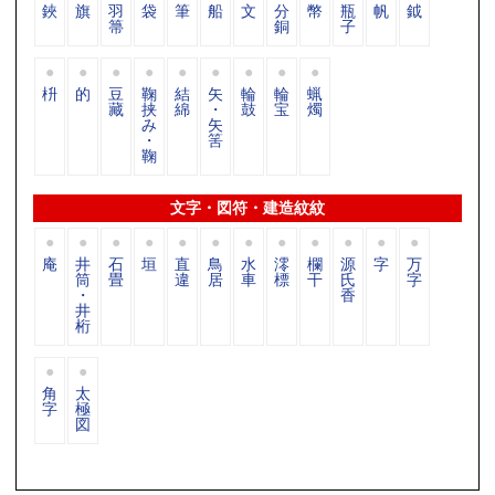
鋏
旗
羽
袋
筆
船
文
分
幣
瓶
帆
鉞
箒
銅
子
枡
的
豆
鞠
結
矢
輪
輪
蝋
藏
挟
綿
・
鼓
宝
燭
み
矢
・
筈
鞠
文字・図符・建造紋紋
庵
井
石
垣
直
鳥
水
澪
欄
源
字
万
筒
畳
違
居
車
標
干
氏
字
・
香
井
桁
角
太
字
極
図