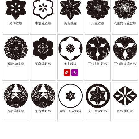
光琳鉄線
中陰花鉄線
裏花鉄線
八重鉄線
八重向う花鉄線
葉敷き鉄線
菊座花鉄線
永井鉄線
三つ割り鉄線
三つ割り花鉄線
名
大
鬼杏葉鉄線
菊杏葉鉄線
糸輪に豆花鉄線
丸に裏花鉄線
鉄線崩し菱