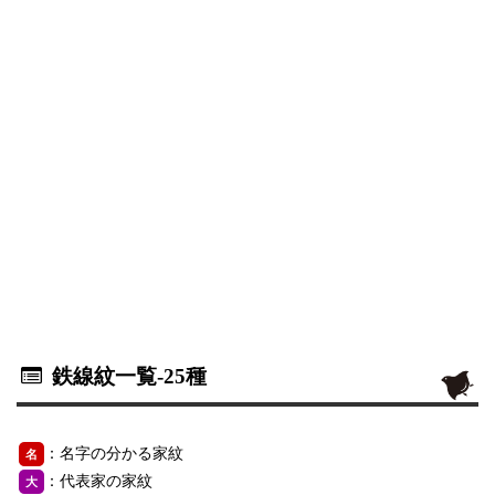
鉄線紋一覧
-25種
：名字の分かる家紋
名
：代表家の家紋
大