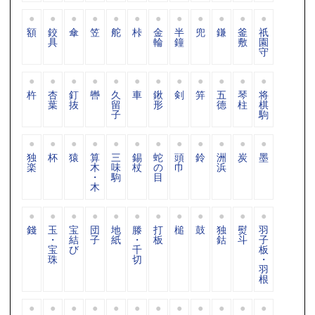
額
鉸
傘
笠
舵
桛
金
半
兜
鎌
釜
祇
具
輪
鐘
敷
園
守
杵
杏
釘
轡
久
車
鍬
剣
笄
五
琴
将
葉
抜
留
形
德
柱
棋
子
駒
独
杯
猿
算
三
錫
蛇
頭
鈴
洲
炭
墨
楽
木
味
杖
の
巾
浜
・
駒
目
木
錢
玉
宝
団
地
滕
打
槌
鼓
独
熨
羽
・
結
子
紙
・
板
鈷
斗
子
宝
び
千
板
珠
切
・
羽
根