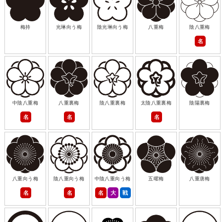
梅持
光琳向う梅
陰光琳向う梅
八重梅
陰八重梅
名
中陰八重梅
八重裏梅
陰八重裏梅
太陰八重裏梅
陰陽裏梅
名
名
名
八重向う梅
陰八重向う梅
中陰八重向う梅
五曜梅
八重唐梅
名
名
名
大
戦