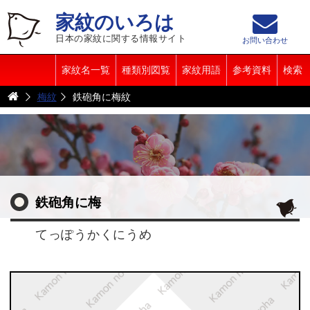
家紋のいろは
日本の家紋に関する情報サイト
お問い合わせ
家紋名一覧
種類別図覧
家紋用語
参考資料
検索
梅紋
鉄砲角に梅紋
鉄砲角に梅
てっぽうかくにうめ