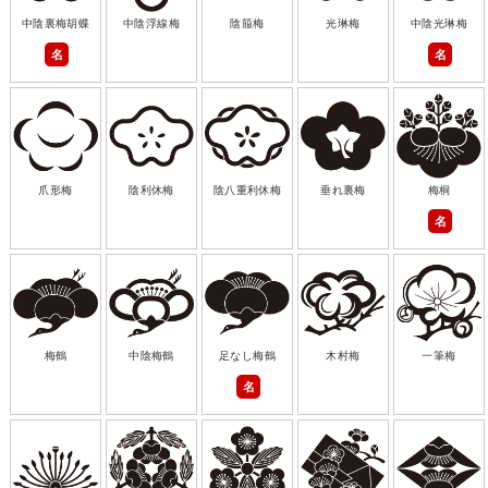
中陰裏梅胡蝶
中陰浮線梅
陰箙梅
光琳梅
中陰光琳梅
名
名
爪形梅
陰利休梅
陰八重利休梅
垂れ裏梅
梅桐
名
梅鶴
中陰梅鶴
足なし梅鶴
木村梅
一筆梅
名