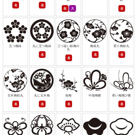
名
名
名
大
名
五つ梅鉢
丸に五つ梅鉢
三つ追い枝梅の
梅枝丸
変り梅枝丸
丸
名
名
名
名
古木梅枝丸
丸に古木梅
枝梅
中陰梅蝶
香い梅飛び蝶
名
名
名
名