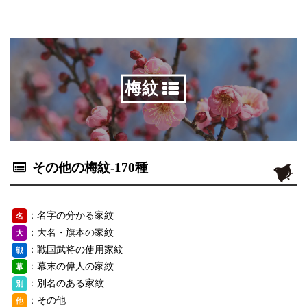
梅紋
その他の梅紋
-170種
：名字の分かる家紋
名
：大名・旗本の家紋
大
：戦国武将の使用家紋
戦
：幕末の偉人の家紋
幕
：別名のある家紋
別
：その他
他