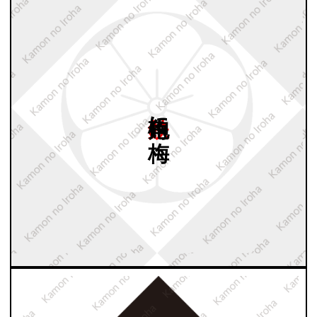
鉄砲角に
梅