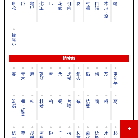
唐
鐶
亀
七
巴
花
引
菱
村
目
木
輪
花
甲
宝
菱
両
濃
結
瓜
・
窠
輪
違
い
植物紋
葵
青
麻
朝
葦
粟
虎
銀
稲
梅
苽
車
木
顔
杖
杏
前
草
沢
楓
柿
杜
柏
梶
片
蕪
桔
菊
桐
葛
瀉
・
若
喰
梗
紅
葉
栀
栗
胡
河
榊
笹
桜
柘
歯
棕
水
杉
子
桃
骨
・
榴
朶
櫚
仙