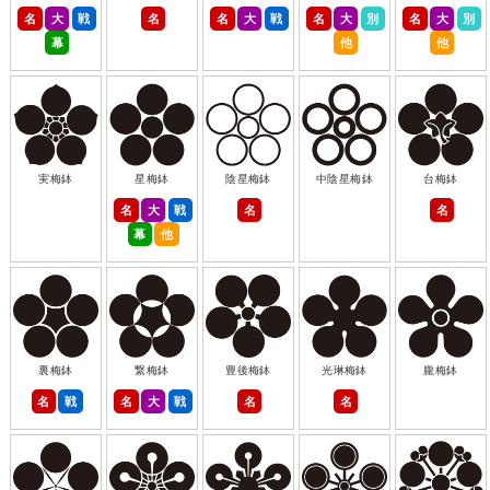
名
大
戦
名
名
大
戦
名
大
別
名
大
別
幕
他
他
実梅鉢
星梅鉢
陰星梅鉢
中陰星梅鉢
台梅鉢
名
大
戦
名
名
幕
他
裏梅鉢
繋梅鉢
豊後梅鉢
光琳梅鉢
朧梅鉢
名
戦
名
大
戦
名
名