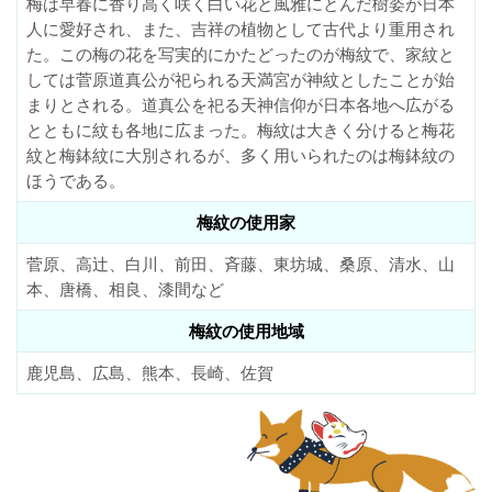
梅は早春に香り高く咲く白い花と風雅にとんだ樹姿が日本
人に愛好され、また、吉祥の植物として古代より重用され
た。この梅の花を写実的にかたどったのが梅紋で、家紋と
しては菅原道真公が祀られる天満宮が神紋としたことが始
まりとされる。道真公を祀る天神信仰が日本各地へ広がる
とともに紋も各地に広まった。梅紋は大きく分けると梅花
紋と梅鉢紋に大別されるが、多く用いられたのは梅鉢紋の
ほうである。
梅紋の使用家
菅原、高辻、白川、前田、斉藤、東坊城、桑原、清水、山
本、唐橋、相良、漆間など
梅紋の使用地域
鹿児島、広島、熊本、長崎、佐賀