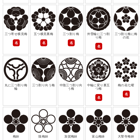
三つ寄せ横見梅
五つ横見裏梅
三つ割り梅
外雪輪に三つ割
三つ割り梅に梅
り梅
の花
名
名
名
名
丸に三つ割り梅
三つ割り向う梅
中陰三つ割り向
中輪に変り裏五
梅の花七曜
輪
う梅
つ梅
名
名
梅鉢
陰梅鉢
加賀梅鉢
富山梅鉢
大聖寺梅鉢