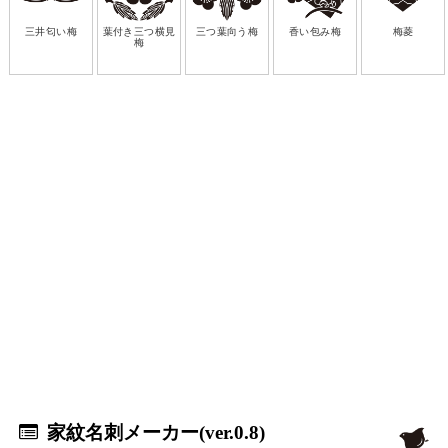
三井匂い梅
葉付き三つ横見
三つ葉向う梅
香い包み梅
梅菱
梅
家紋名刺メーカー(ver.0.8)