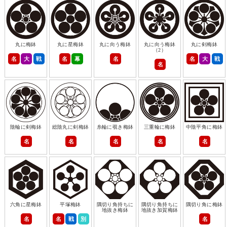
丸に梅鉢
丸に星梅鉢
丸に向う梅鉢
丸に向う梅鉢
丸に剣梅鉢
（2）
名
大
戦
名
幕
名
名
大
戦
名
陰輪に剣梅鉢
総陰丸に剣梅鉢
糸輪に覗き梅鉢
三重輪に梅鉢
中陰平角に梅鉢
名
名
名
名
名
六角に星梅鉢
平塚梅鉢
隅切り角持ちに
隅切り角持ちに
隅切り角に梅鉢
地抜き梅鉢
地抜き加賀梅鉢
名
名
戦
別
名