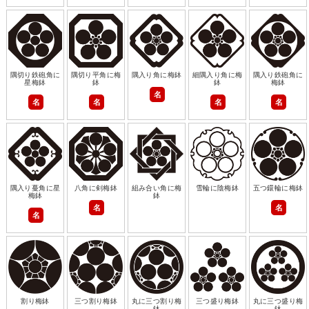
隅切り鉄砲角に
隅切り平角に梅
隅入り角に梅鉢
細隅入り角に梅
隅入り鉄砲角に
星梅鉢
鉢
鉢
梅鉢
名
名
名
名
名
隅入り蔓角に星
八角に剣梅鉢
組み合い角に梅
雪輪に陰梅鉢
五つ鐶輪に梅鉢
梅鉢
鉢
名
名
名
割り梅鉢
三つ割り梅鉢
丸に三つ割り梅
三つ盛り梅鉢
丸に三つ盛り梅
鉢
鉢