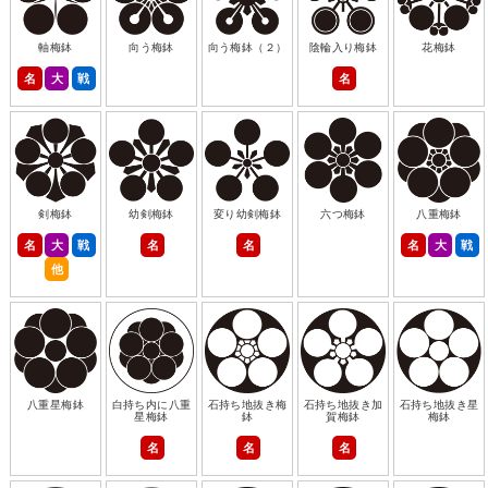
軸梅鉢
向う梅鉢
向う梅鉢（２）
陰輪入り梅鉢
花梅鉢
名
大
戦
名
剣梅鉢
幼剣梅鉢
変り幼剣梅鉢
六つ梅鉢
八重梅鉢
名
大
戦
名
名
名
大
戦
他
八重星梅鉢
白持ち内に八重
石持ち地抜き梅
石持ち地抜き加
石持ち地抜き星
星梅鉢
鉢
賀梅鉢
梅鉢
名
名
名