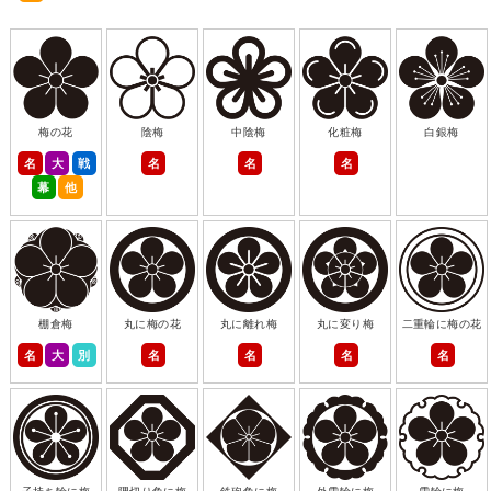
梅の花
陰梅
中陰梅
化粧梅
白銀梅
名
大
戦
名
名
名
幕
他
棚倉梅
丸に梅の花
丸に離れ梅
丸に変り梅
二重輪に梅の花
名
大
別
名
名
名
名