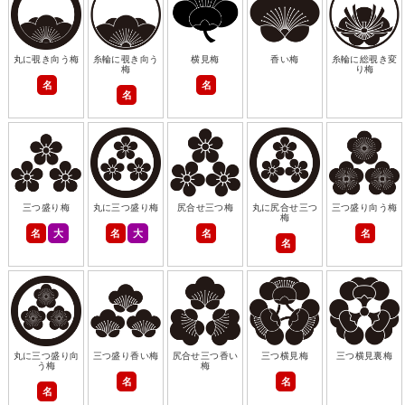
丸に覗き向う梅
糸輪に覗き向う
横見梅
香い梅
糸輪に総覗き変
梅
り梅
名
名
名
三つ盛り梅
丸に三つ盛り梅
尻合せ三つ梅
丸に尻合せ三つ
三つ盛り向う梅
梅
名
大
名
大
名
名
名
丸に三つ盛り向
三つ盛り香い梅
尻合せ三つ香い
三つ横見梅
三つ横見裏梅
う梅
梅
名
名
名