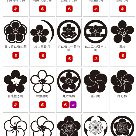
子持ち輪に梅
隅切り角に梅
鉄砲角に梅
外雪輪に梅
雪輪に梅
名
名
名
名
名
五つ鐶に梅の花
梅に三日月
丸に梅に中陰地
丸に二つ引きに
裏梅
紙
梅
名
名
名
名
名
台地抜き梅
中陰裏梅
丸に裏梅
重ね梅
捻じ梅
名
名
名
大