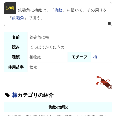
鉄砲角に梅紋は、『
梅紋
』を描いて、その周りを
『
鉄砲角
』で囲う。
名前
鉄砲角に梅
読み
てっぽうかくにうめ
種類
植物紋
モチーフ
梅
使用苗字
松永
梅
カテゴリの紹介
梅紋の解説