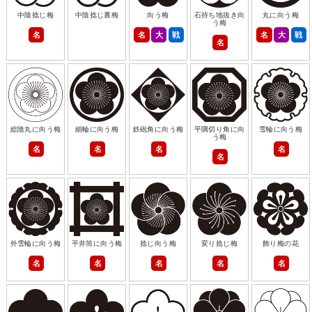
中陰捻じ梅
中陰捻じ裏梅
向う梅
石持ち地抜き向
丸に向う梅
う梅
名
名
大
戦
名
大
戦
名
総陰丸に向う梅
細輪に向う梅
鉄砲角に向う梅
平隅切り角に向
雪輪に向う梅
う梅
名
名
名
名
名
外雪輪に向う梅
平井筒に向う梅
捻じ向う梅
変り捻じ梅
飾り梅の花
名
名
名
名
名