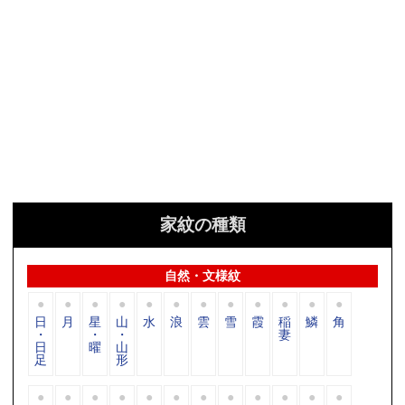
家紋の種類
自然・文様紋
日
月
星
山
水
浪
雲
雪
霞
稲
鱗
角
・
・
・
妻
日
曜
山
足
形