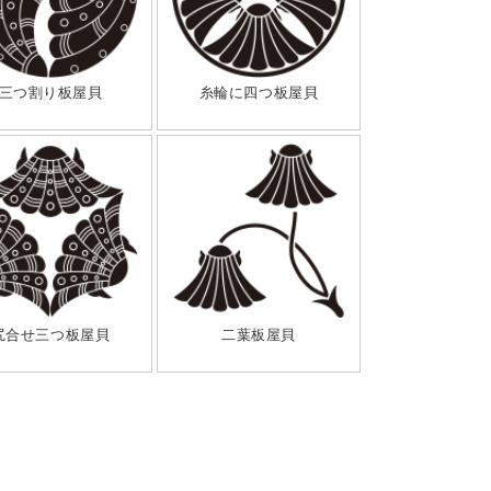
三つ割り板屋貝
糸輪に四つ板屋貝
尻合せ三つ板屋貝
二葉板屋貝