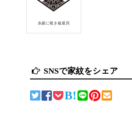
糸菱に覗き板屋貝
SNSで家紋をシェア