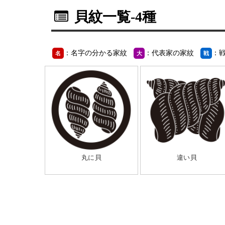
貝紋一覧
-4種
：名字の分かる家紋
：代表家の家紋
：
名
大
戦
丸に貝
違い貝