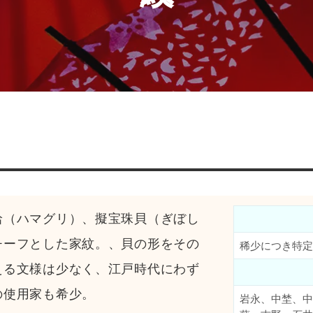
蛤（ハマグリ）、擬宝珠貝（ぎぼし
チーフとした家紋。、貝の形をその
稀少につき特定
える文様は少なく、江戸時代にわず
の使用家も希少。
岩永、中埜、中