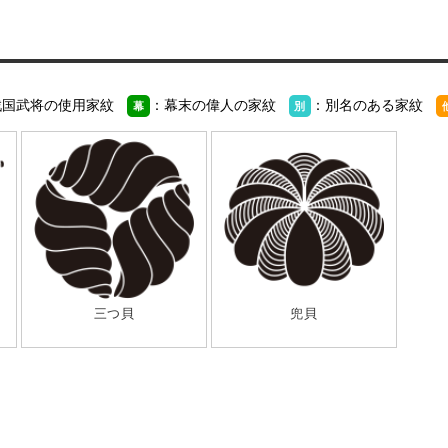
戦国武将の使用家紋
：幕末の偉人の家紋
：別名のある家紋
幕
別
三つ貝
兜貝