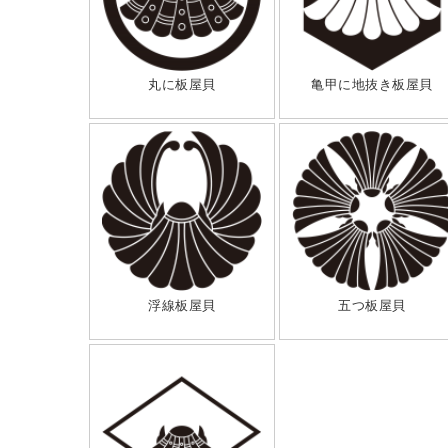
丸に板屋貝
亀甲に地抜き板屋貝
浮線板屋貝
五つ板屋貝