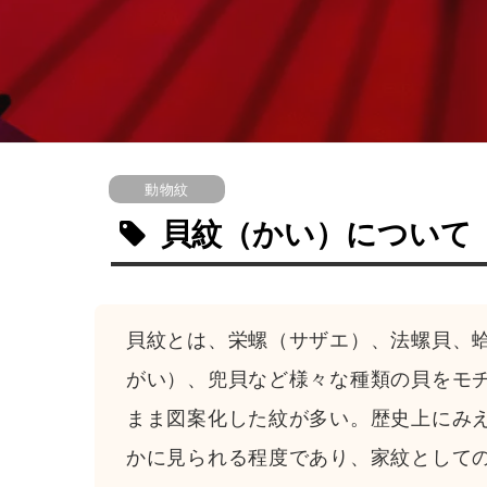
動物紋
貝紋
（かい）
について
貝紋とは、栄螺（サザエ）、法螺貝、
がい）、兜貝など様々な種類の貝をモ
まま図案化した紋が多い。歴史上にみ
かに見られる程度であり、家紋として