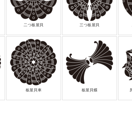
二つ板屋貝
三つ板屋貝
板屋貝車
板屋貝蝶