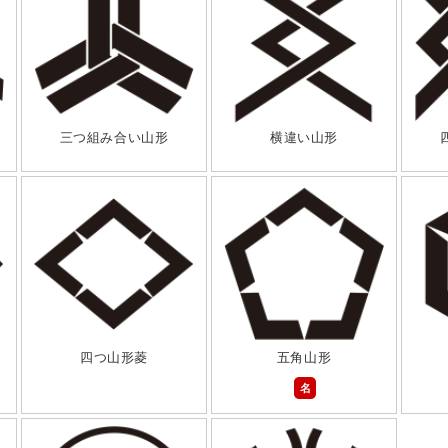
三つ組み合い山形
横違い山形
四つ山形菱
五角山形
名