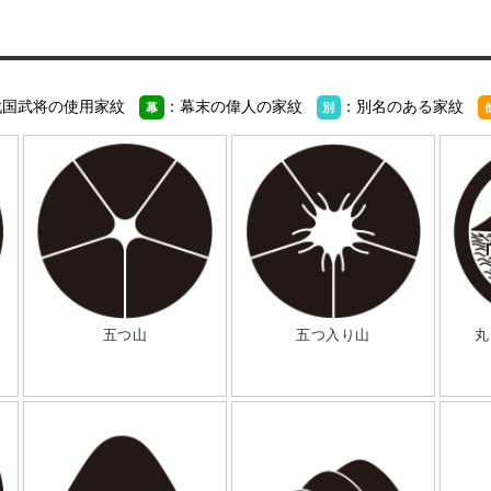
戦国武将の使用家紋
：幕末の偉人の家紋
：別名のある家紋
幕
別
五つ山
五つ入り山
丸