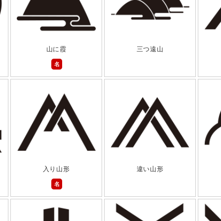
山に霞
三つ遠山
名
入り山形
違い山形
名