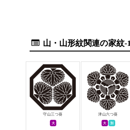
山・山形紋関連の家紋
-
守山三つ葵
津山六つ葵
大
大
別