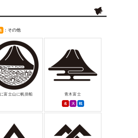
：その他
他
に富士山に帆掛船
青木富士
名
大
戦