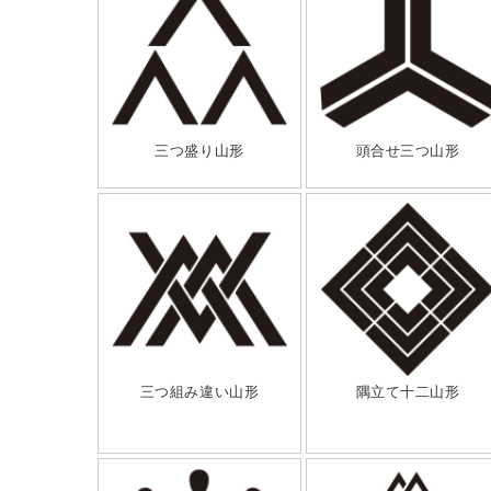
三つ盛り山形
頭合せ三つ山形
三つ組み違い山形
隅立て十二山形