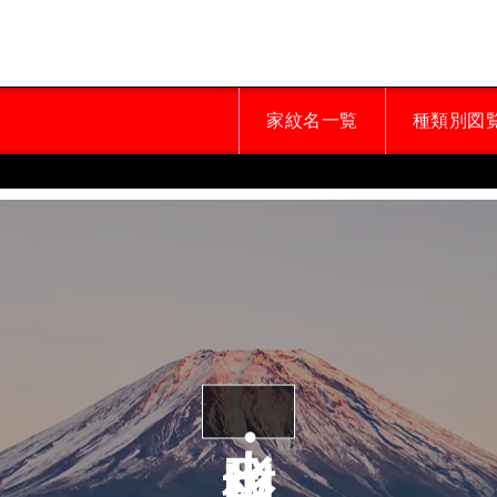
家紋名一覧
種類別図
山・山形紋