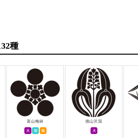
132種
富山梅鉢
徳山沢瀉
大
別
他
大