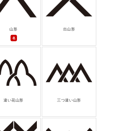
山形
出山形
名
違い花山形
三つ違い山形