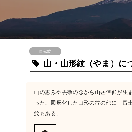
自然紋
山・山形紋
（やま）
に
山の恵みや畏敬の念から山岳信仰が生
った。図形化した山形の紋の他に、富
紋もある。