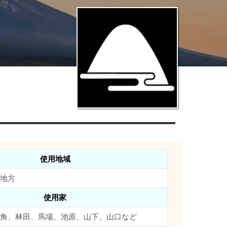
使用地域
地方
使用家
角、林田、馬場、池原、山下、山口など