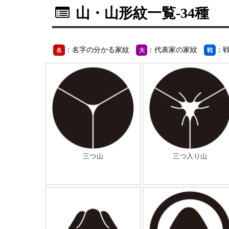
山・山形紋一覧
-34種
：名字の分かる家紋
：代表家の家紋
：
名
大
戦
三つ山
三つ入り山