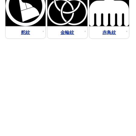
舵紋
金輪紋
赤鳥紋