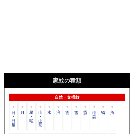
家紋の種類
自然・文様紋
日
月
星
山
水
浪
雲
雪
霞
稲
鱗
角
・
・
・
妻
日
曜
山
足
形