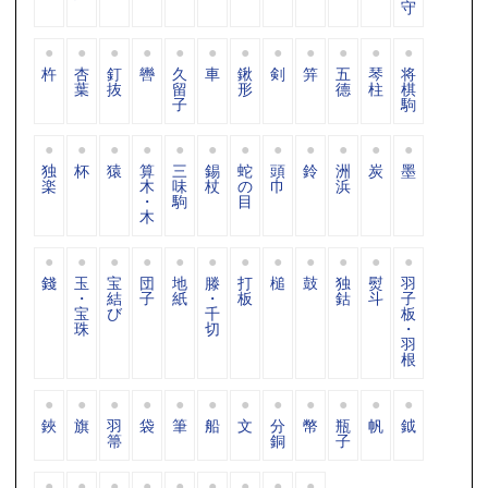
守
杵
杏
釘
轡
久
車
鍬
剣
笄
五
琴
将
葉
抜
留
形
德
柱
棋
子
駒
独
杯
猿
算
三
錫
蛇
頭
鈴
洲
炭
墨
楽
木
味
杖
の
巾
浜
・
駒
目
木
錢
玉
宝
団
地
滕
打
槌
鼓
独
熨
羽
・
結
子
紙
・
板
鈷
斗
子
宝
び
千
板
珠
切
・
羽
根
鋏
旗
羽
袋
筆
船
文
分
幣
瓶
帆
鉞
箒
銅
子