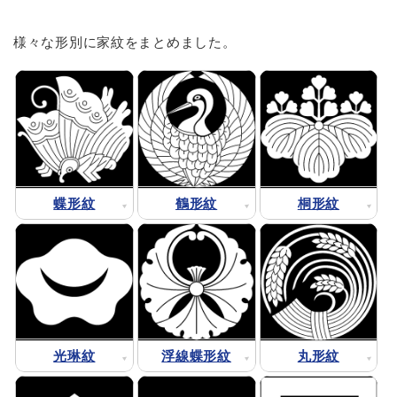
様々な形別に家紋をまとめました。
蝶形紋
鶴形紋
桐形紋
光琳紋
浮線蝶形紋
丸形紋