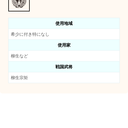
使用地域
希少に付き特になし
使用家
柳生など
戦国武将
柳生宗矩