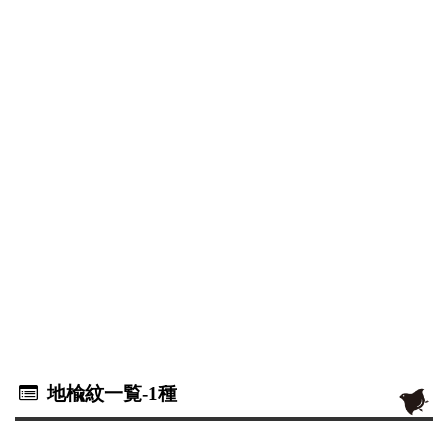
地楡紋一覧
-1種