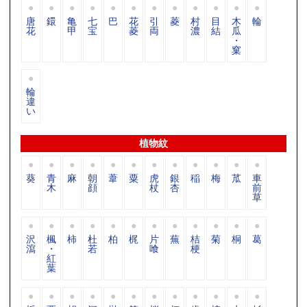
唐
鐶
亀
七
巴
花
引
菱
村
目
木
輪
花
甲
宝
菱
両
濃
結
瓜
・
窠
輪
違
い
植物紋
葵
青
麻
朝
葦
粟
虎
銀
稲
梅
苽
車
木
顔
杖
杏
前
草
沢
楓
柿
杜
柏
梶
片
蕪
桔
菊
桐
葛
瀉
・
若
喰
梗
紅
葉