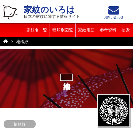
家紋のいろは
日本の家紋に関する情報サイト
お問い合わせ
家紋名一覧
種類別図覧
家紋用語
参考資料
検索
地楡紋
地楡紋
植物紋