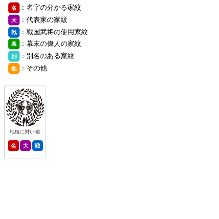
：名字の分かる家紋
名
：代表家の家紋
大
：戦国武将の使用家紋
戦
：幕末の偉人の家紋
幕
：別名のある家紋
別
：その他
他
地楡に対い雀
名
大
戦