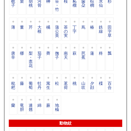
栀
栗
胡
河
榊
笹
桜
柘
歯
棕
水
杉
子
桃
骨
・
榴
朶
櫚
仙
竹
薄
董
芹
大
橘
蒲
茶
丁
蔦
椿
鉄
田
根
公
の
字
線
字
英
実
草
唐
梛
梨
茄
薺
撫
南
萩
芭
蓮
柊
瓢
辛
・
子
子
天
蕉
柰
花
枇
藤
葡
牡
寓
松
茗
桃
山
夕
楪
百
杷
萄
丹
生
荷
吹
顔
合
蘭
竜
連
綿
蕨
地
胆
翹
楡
動物紋