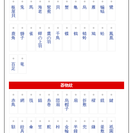
板
兎
馬
海
鴛
貝
蟹
亀
烏
雁
蝙
鷺
屋
老
鴦
蝠
貝
鹿
獅
雀
蟬
鷹
千
蝶
鶴
蜻
鳩
蛤
鳳
角
子
の
の
鳥
蛉
凰
上
羽
羽
百
竜
足
器物紋
赤
網
筏
錨
糸
団
烏
扇
折
櫂
鏡
鍵
鳥
巻
扇
帽
敷
子
額
鉸
傘
笠
舵
桛
金
半
兜
鎌
釜
祇
具
輪
鐘
敷
園