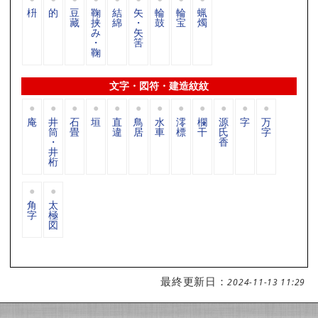
枡
的
豆
鞠
結
矢
輪
輪
蝋
藏
挟
綿
・
鼓
宝
燭
み
矢
・
筈
鞠
文字・図符・建造紋紋
庵
井
石
垣
直
鳥
水
澪
欄
源
字
万
筒
畳
違
居
車
標
干
氏
字
・
香
井
桁
角
太
字
極
図
最終更新日：
2024-11-13 11:29