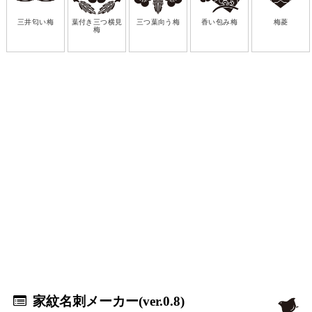
三井匂い梅
葉付き三つ横見
三つ葉向う梅
香い包み梅
梅菱
梅
家紋名刺メーカー(ver.0.8)