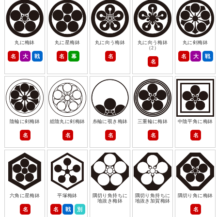
丸に梅鉢
丸に星梅鉢
丸に向う梅鉢
丸に向う梅鉢
丸に剣梅鉢
（2）
名
大
戦
名
幕
名
名
大
戦
名
陰輪に剣梅鉢
総陰丸に剣梅鉢
糸輪に覗き梅鉢
三重輪に梅鉢
中陰平角に梅鉢
名
名
名
名
名
六角に星梅鉢
平塚梅鉢
隅切り角持ちに
隅切り角持ちに
隅切り角に梅鉢
地抜き梅鉢
地抜き加賀梅鉢
名
名
戦
別
名