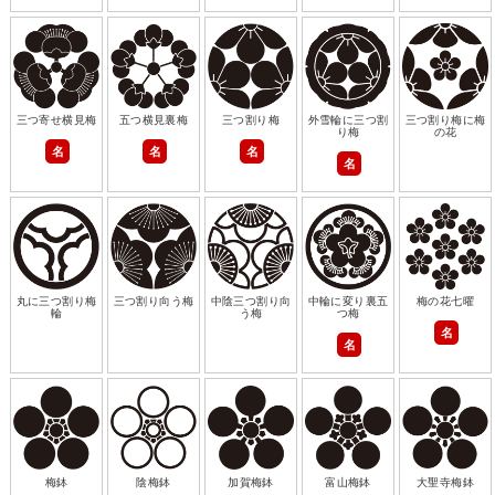
三つ寄せ横見梅
五つ横見裏梅
三つ割り梅
外雪輪に三つ割
三つ割り梅に梅
り梅
の花
名
名
名
名
丸に三つ割り梅
三つ割り向う梅
中陰三つ割り向
中輪に変り裏五
梅の花七曜
輪
う梅
つ梅
名
名
梅鉢
陰梅鉢
加賀梅鉢
富山梅鉢
大聖寺梅鉢