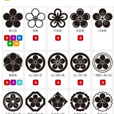
梅の花
陰梅
中陰梅
化粧梅
白銀梅
名
大
戦
名
名
名
幕
他
棚倉梅
丸に梅の花
丸に離れ梅
丸に変り梅
二重輪に梅の花
名
大
別
名
名
名
名