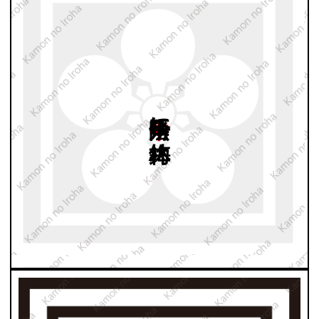
中陰平角に
梅鉢