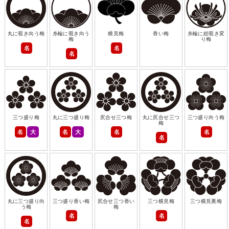
丸に覗き向う梅
糸輪に覗き向う
横見梅
香い梅
糸輪に総覗き変
梅
り梅
名
名
名
三つ盛り梅
丸に三つ盛り梅
尻合せ三つ梅
丸に尻合せ三つ
三つ盛り向う梅
梅
名
大
名
大
名
名
名
丸に三つ盛り向
三つ盛り香い梅
尻合せ三つ香い
三つ横見梅
三つ横見裏梅
う梅
梅
名
名
名