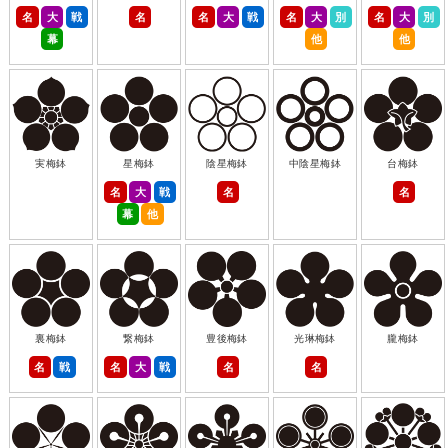
名
大
戦
名
名
大
戦
名
大
別
名
大
別
幕
他
他
実梅鉢
星梅鉢
陰星梅鉢
中陰星梅鉢
台梅鉢
名
大
戦
名
名
幕
他
裏梅鉢
繋梅鉢
豊後梅鉢
光琳梅鉢
朧梅鉢
名
戦
名
大
戦
名
名