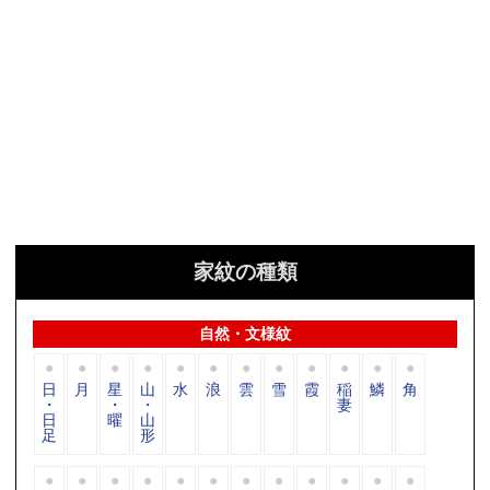
家紋の種類
自然・文様紋
日
月
星
山
水
浪
雲
雪
霞
稲
鱗
角
・
・
・
妻
日
曜
山
足
形