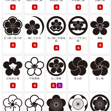
子持ち輪に梅
隅切り角に梅
鉄砲角に梅
外雪輪に梅
雪輪に梅
名
名
名
名
名
五つ鐶に梅の花
梅に三日月
丸に梅に中陰地
丸に二つ引きに
裏梅
紙
梅
名
名
名
名
名
台地抜き梅
中陰裏梅
丸に裏梅
重ね梅
捻じ梅
名
名
名
大