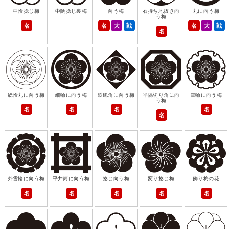
中陰捻じ梅
中陰捻じ裏梅
向う梅
石持ち地抜き向
丸に向う梅
う梅
名
名
大
戦
名
大
戦
名
総陰丸に向う梅
細輪に向う梅
鉄砲角に向う梅
平隅切り角に向
雪輪に向う梅
う梅
名
名
名
名
名
外雪輪に向う梅
平井筒に向う梅
捻じ向う梅
変り捻じ梅
飾り梅の花
名
名
名
名
名