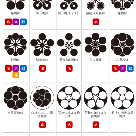
軸梅鉢
向う梅鉢
向う梅鉢（２）
陰輪入り梅鉢
花梅鉢
名
大
戦
名
剣梅鉢
幼剣梅鉢
変り幼剣梅鉢
六つ梅鉢
八重梅鉢
名
大
戦
名
名
名
大
戦
他
八重星梅鉢
白持ち内に八重
石持ち地抜き梅
石持ち地抜き加
石持ち地抜き星
星梅鉢
鉢
賀梅鉢
梅鉢
名
名
名