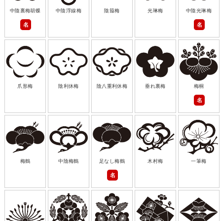
中陰裏梅胡蝶
中陰浮線梅
陰箙梅
光琳梅
中陰光琳梅
名
名
爪形梅
陰利休梅
陰八重利休梅
垂れ裏梅
梅桐
名
梅鶴
中陰梅鶴
足なし梅鶴
木村梅
一筆梅
名