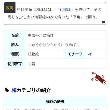
中陰平角に梅鉢紋は、『
剣梅鉢
』を描いて、その
周りを少し太い輪郭線のみで描いた『平角』で囲う。
名前
中陰平角に梅鉢
読み
ちゅうかげひらかくにうめばち
種類
植物紋
モチーフ
梅
使用苗字
古賀
梅
カテゴリの紹介
梅紋の解説