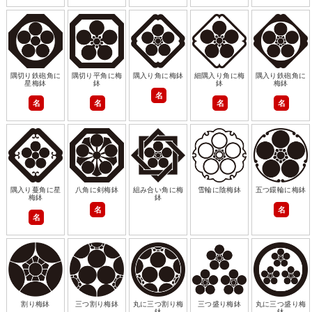
隅切り鉄砲角に
隅切り平角に梅
隅入り角に梅鉢
細隅入り角に梅
隅入り鉄砲角に
星梅鉢
鉢
鉢
梅鉢
名
名
名
名
名
隅入り蔓角に星
八角に剣梅鉢
組み合い角に梅
雪輪に陰梅鉢
五つ鐶輪に梅鉢
梅鉢
鉢
名
名
名
割り梅鉢
三つ割り梅鉢
丸に三つ割り梅
三つ盛り梅鉢
丸に三つ盛り梅
鉢
鉢