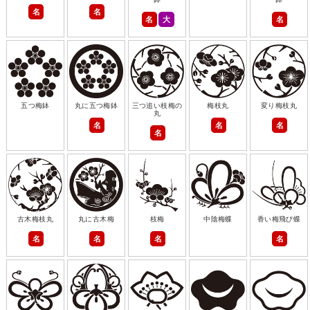
名
名
名
大
名
五つ梅鉢
丸に五つ梅鉢
三つ追い枝梅の
梅枝丸
変り梅枝丸
丸
名
名
名
名
古木梅枝丸
丸に古木梅
枝梅
中陰梅蝶
香い梅飛び蝶
名
名
名
名