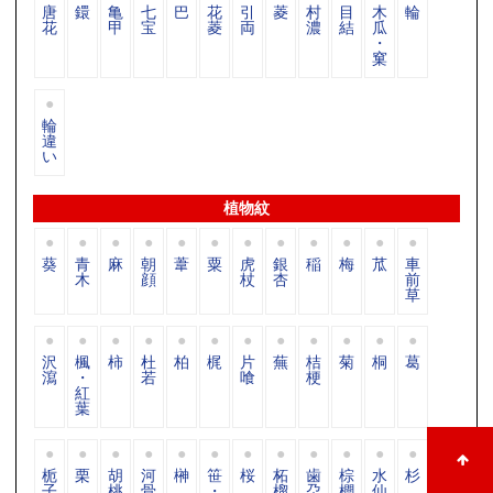
唐
鐶
亀
七
巴
花
引
菱
村
目
木
輪
花
甲
宝
菱
両
濃
結
瓜
・
窠
輪
違
い
植物紋
葵
青
麻
朝
葦
粟
虎
銀
稲
梅
苽
車
木
顔
杖
杏
前
草
沢
楓
柿
杜
柏
梶
片
蕪
桔
菊
桐
葛
瀉
・
若
喰
梗
紅
葉
栀
栗
胡
河
榊
笹
桜
柘
歯
棕
水
杉
子
桃
骨
・
榴
朶
櫚
仙