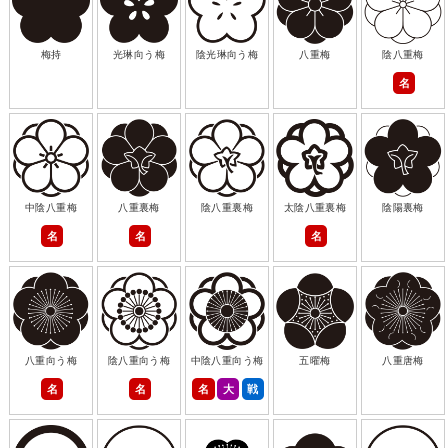
梅持
光琳向う梅
陰光琳向う梅
八重梅
陰八重梅
名
中陰八重梅
八重裏梅
陰八重裏梅
太陰八重裏梅
陰陽裏梅
名
名
名
八重向う梅
陰八重向う梅
中陰八重向う梅
五曜梅
八重唐梅
名
名
名
大
戦