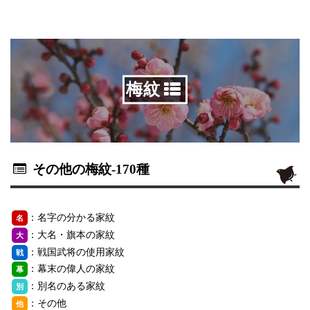
梅紋
その他の梅紋
-170種
：名字の分かる家紋
名
：大名・旗本の家紋
大
：戦国武将の使用家紋
戦
：幕末の偉人の家紋
幕
：別名のある家紋
別
：その他
他