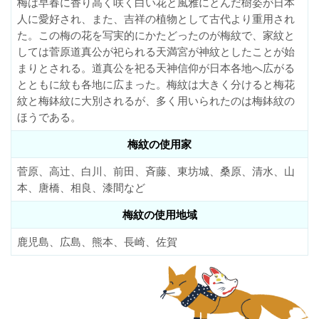
梅は早春に香り高く咲く白い花と風雅にとんだ樹姿が日本
人に愛好され、また、吉祥の植物として古代より重用され
た。この梅の花を写実的にかたどったのが梅紋で、家紋と
しては菅原道真公が祀られる天満宮が神紋としたことが始
まりとされる。道真公を祀る天神信仰が日本各地へ広がる
とともに紋も各地に広まった。梅紋は大きく分けると梅花
紋と梅鉢紋に大別されるが、多く用いられたのは梅鉢紋の
ほうである。
梅紋の使用家
菅原、高辻、白川、前田、斉藤、東坊城、桑原、清水、山
本、唐橋、相良、漆間など
梅紋の使用地域
鹿児島、広島、熊本、長崎、佐賀