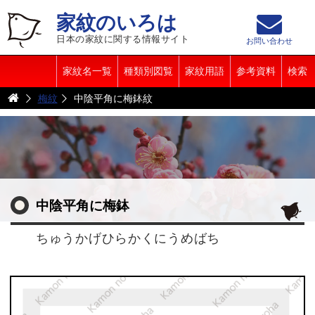
家紋のいろは
日本の家紋に関する情報サイト
お問い合わせ
家紋名一覧
種類別図覧
家紋用語
参考資料
検索
梅紋
中陰平角に梅鉢紋
中陰平角に梅鉢
ちゅうかげひらかくにうめばち