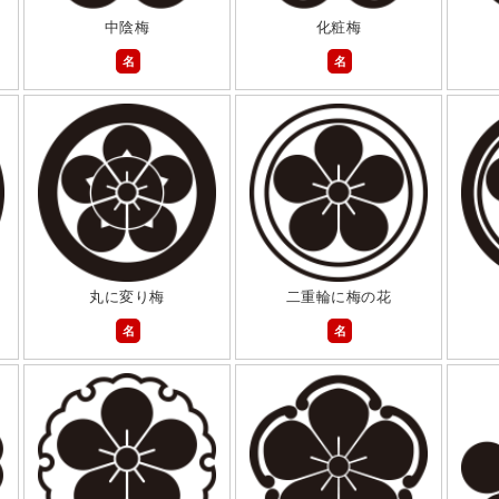
中陰梅
化粧梅
名
名
丸に変り梅
二重輪に梅の花
名
名