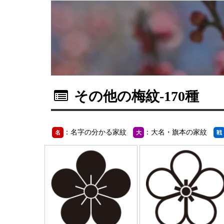
その他の梅紋
-170種
：名字の分かる家紋
：大名・旗本の家紋
名
大
戦