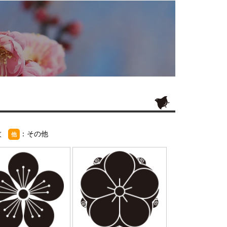
紋
：その他
他