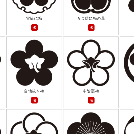
雪輪に梅
五つ鐶に梅の花
名
名
台地抜き梅
中陰裏梅
名
名