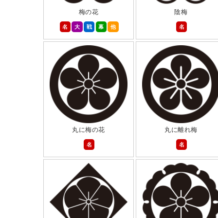
梅の花
陰梅
名
大
戦
幕
他
名
丸に梅の花
丸に離れ梅
名
名