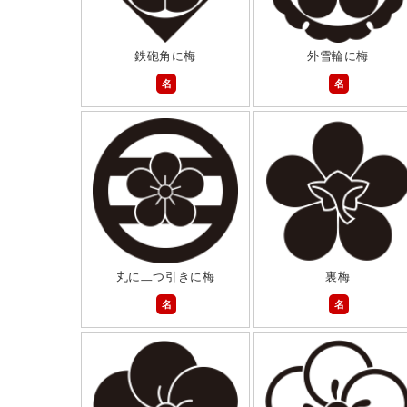
鉄砲角に梅
外雪輪に梅
名
名
丸に二つ引きに梅
裏梅
名
名