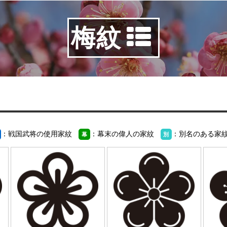
梅紋
：戦国武将の使用家紋
：幕末の偉人の家紋
：別名のある家
幕
別