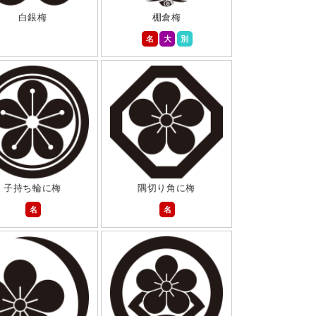
白銀梅
棚倉梅
名
大
別
子持ち輪に梅
隅切り角に梅
名
名