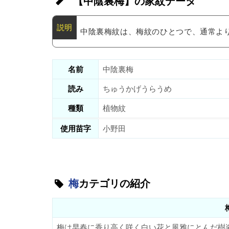
【中陰裏梅】の家紋データ
中陰裏梅紋は、梅紋のひとつで、通常よ
名前
中陰裏梅
読み
ちゅうかげうらうめ
種類
植物紋
使用苗字
小野田
梅
カテゴリの紹介
梅は早春に香り高く咲く白い花と風雅にとんだ樹