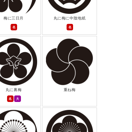
梅に三日月
丸に梅に中陰地紙
名
名
丸に裏梅
重ね梅
名
大