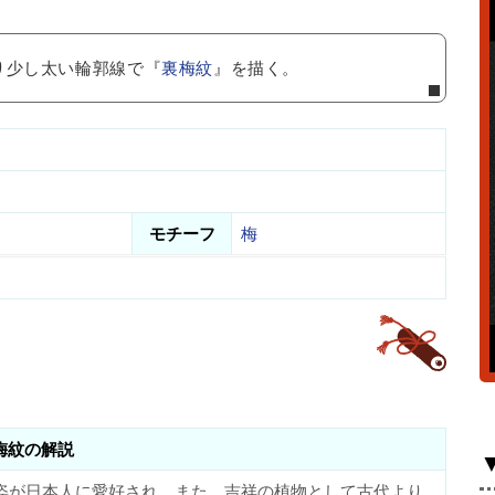
り少し太い輪郭線で『
裏梅紋
』を描く。
モチーフ
梅
梅紋の解説
姿が日本人に愛好され、また、吉祥の植物として古代より