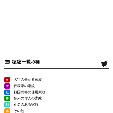
猿紋一覧
-9種
：名字の分かる家紋
名
：代表家の家紋
大
：戦国武将の使用家紋
戦
：幕末の偉人の家紋
幕
：別名のある家紋
別
：その他
他