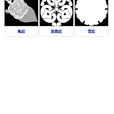
亀紋
連翹紋
雪紋