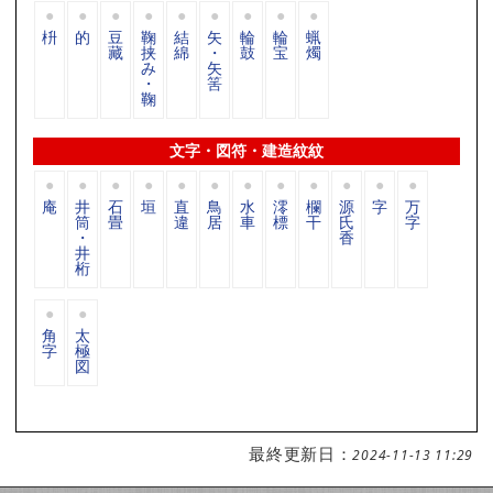
枡
的
豆
鞠
結
矢
輪
輪
蝋
藏
挟
綿
・
鼓
宝
燭
み
矢
・
筈
鞠
文字・図符・建造紋紋
庵
井
石
垣
直
鳥
水
澪
欄
源
字
万
筒
畳
違
居
車
標
干
氏
字
・
香
井
桁
角
太
字
極
図
最終更新日：
2024-11-13 11:29