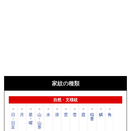
家紋の種類
自然・文様紋
日
月
星
山
水
浪
雲
雪
霞
稲
鱗
角
・
・
・
妻
日
曜
山
足
形