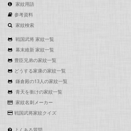
家紋用語
参考資料
家紋検索
戦国武将 家紋一覧
幕末維新 家紋一覧
豊臣兄弟の家紋一覧
どうする家康の家紋一覧
鎌倉殿の13人の家紋一覧
青天を衝けの家紋一覧
家紋名刺メーカー
戦国武将家紋クイズ
よくある質問