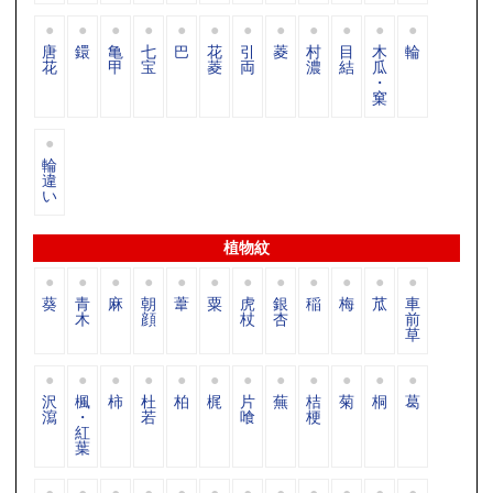
唐
鐶
亀
七
巴
花
引
菱
村
目
木
輪
花
甲
宝
菱
両
濃
結
瓜
・
窠
輪
違
い
植物紋
葵
青
麻
朝
葦
粟
虎
銀
稲
梅
苽
車
木
顔
杖
杏
前
草
沢
楓
柿
杜
柏
梶
片
蕪
桔
菊
桐
葛
瀉
・
若
喰
梗
紅
葉