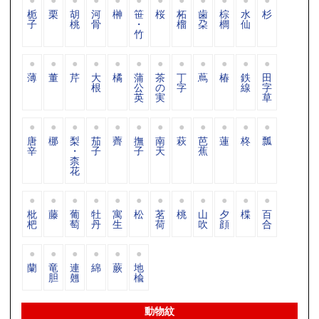
栀
栗
胡
河
榊
笹
桜
柘
歯
棕
水
杉
子
桃
骨
・
榴
朶
櫚
仙
竹
薄
董
芹
大
橘
蒲
茶
丁
蔦
椿
鉄
田
根
公
の
字
線
字
英
実
草
唐
梛
梨
茄
薺
撫
南
萩
芭
蓮
柊
瓢
辛
・
子
子
天
蕉
柰
花
枇
藤
葡
牡
寓
松
茗
桃
山
夕
楪
百
杷
萄
丹
生
荷
吹
顔
合
蘭
竜
連
綿
蕨
地
胆
翹
楡
動物紋