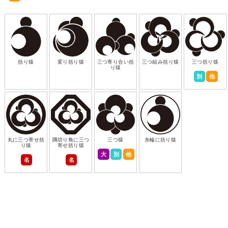
括り猿
変り括り猿
三つ寄り合い括
三つ組み括り猿
三つ括り猿
り猿
別
他
丸に三つ寄せ括
隅切り角に三つ
三つ猿
糸輪に括り猿
り猿
寄せ括り猿
大
別
他
名
名