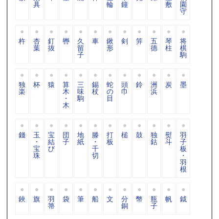
具
輪
鐘
敷
園
守
杵
杏
釘
轡
久
車
鍬
剣
笄
五
琴
将
葉
抜
留
形
德
柱
棋
子
駒
独
杯
猿
算
三
錫
蛇
頭
鈴
洲
炭
墨
楽
木
味
杖
の
巾
浜
・
駒
目
木
錢
玉
宝
団
地
滕
打
槌
鼓
独
熨
羽
・
結
子
紙
・
板
鈷
斗
子
宝
び
千
板
珠
切
・
羽
根
鋏
旗
羽
袋
筆
船
文
分
幣
瓶
帆
鉞
箒
銅
子