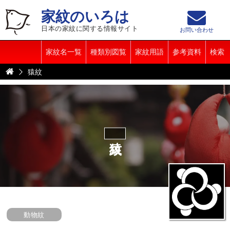
家紋のいろは
日本の家紋に関する情報サイト
お問い合わせ
家紋名一覧
種類別図覧
家紋用語
参考資料
検索
猿紋
猿紋
動物紋