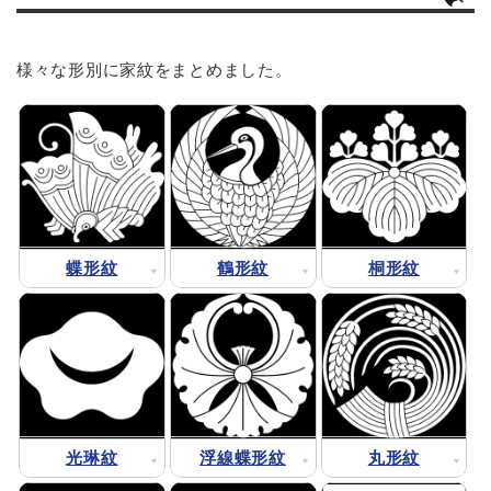
様々な形別に家紋をまとめました。
蝶形紋
鶴形紋
桐形紋
光琳紋
浮線蝶形紋
丸形紋