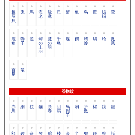
板
兎
馬
海
鴛
貝
蟹
亀
烏
雁
蝙
鷺
屋
老
鴦
蝠
貝
鹿
獅
雀
蟬
鷹
千
蝶
鶴
蜻
鳩
蛤
鳳
角
子
の
の
鳥
蛉
凰
上
羽
羽
百
竜
足
器物紋
赤
網
筏
錨
糸
団
烏
扇
折
櫂
鏡
鍵
鳥
巻
扇
帽
敷
子
額
鉸
傘
笠
舵
桛
金
半
兜
鎌
釜
祇