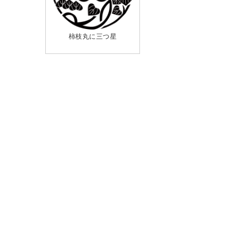
柿枝丸に三つ星