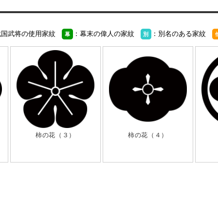
戦国武将の使用家紋
：幕末の偉人の家紋
：別名のある家紋
幕
別
柿の花（３）
柿の花（４）