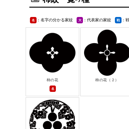
：名字の分かる家紋
：代表家の家紋
：
名
大
戦
柿の花
柿の花（２）
名