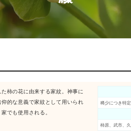
れた柿の花に由来する家紋。神事に
信仰的な意義で家紋として用いられ
稀少につき特定
く家でも使用される。
柿原、武市、久