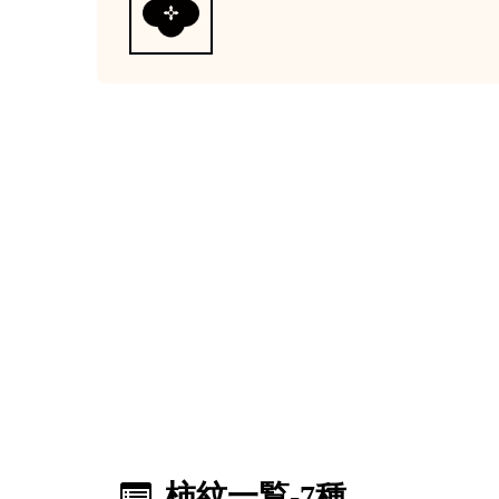
柿紋一覧
-7種