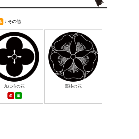
：その他
他
丸に柿の花
裏柿の花
名
幕