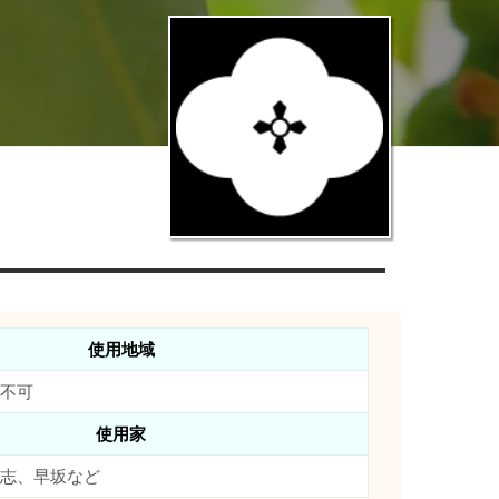
使用地域
不可
使用家
志、早坂など