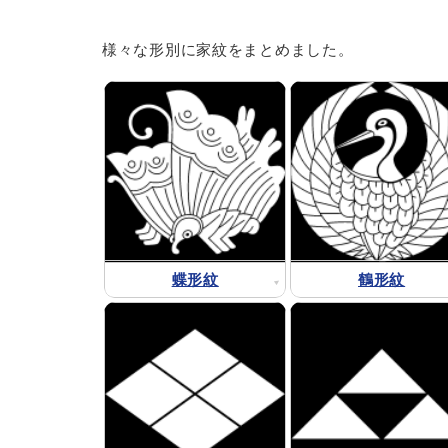
様々な形別に家紋をまとめました。
蝶形紋
鶴形紋