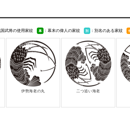
戦国武将の使用家紋
：幕末の偉人の家紋
：別名のある家紋
幕
別
伊勢海老の丸
二つ追い海老