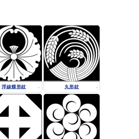
浮線蝶形紋
丸形紋