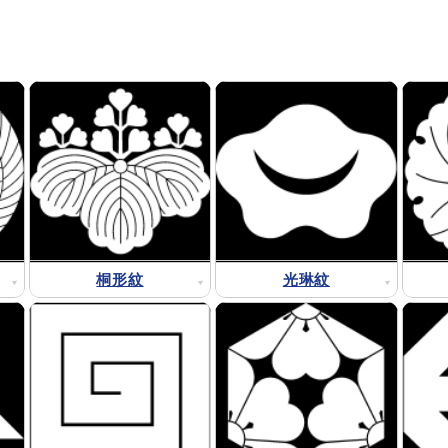
桐形紋
光琳紋