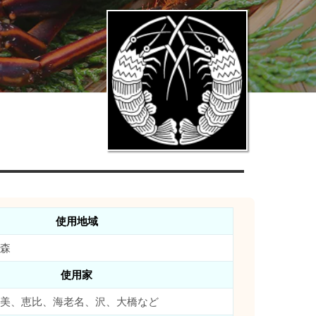
使用地域
森
使用家
美、恵比、海老名、沢、大橋など