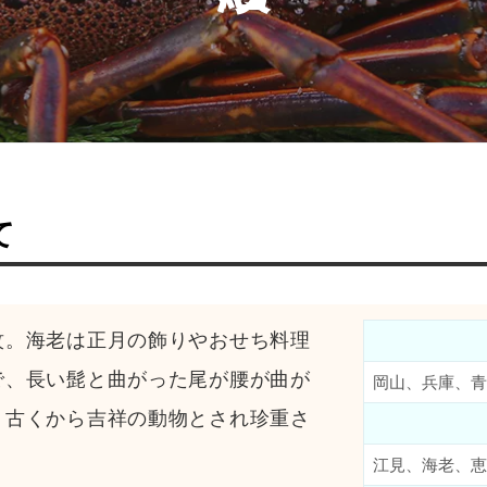
て
紋。海老は正月の飾りやおせち料理
で、長い髭と曲がった尾が腰が曲が
岡山、兵庫、青
、古くから吉祥の動物とされ珍重さ
江見、海老、恵