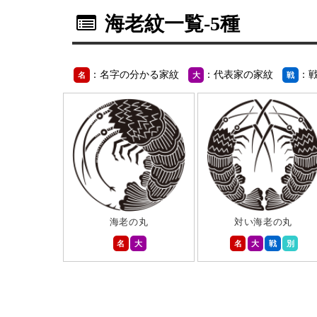
海老紋一覧
-5種
：名字の分かる家紋
：代表家の家紋
：
名
大
戦
海老の丸
対い海老の丸
名
大
名
大
戦
別