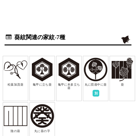
葵紋関連の家紋
-7種
松葉加茂葵
亀甲に立ち葵
亀甲に本多立ち
丸に団扇中に葵
葵
葵
別
陰の葵
丸に葵の字