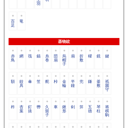
羽
百
竜
足
器物紋
赤
網
筏
錨
糸
団
烏
扇
折
櫂
鏡
鍵
鳥
巻
扇
帽
敷
子
額
鉸
傘
笠
舵
桛
金
半
兜
鎌
釜
祇
具
輪
鐘
敷
園
守
杵
杏
釘
轡
久
車
鍬
剣
笄
五
琴
将
葉
抜
留
形
德
柱
棋
子
駒