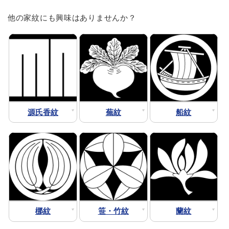
他の家紋にも興味はありませんか？
源氏香紋
蕪紋
船紋
梛紋
笹・竹紋
蘭紋