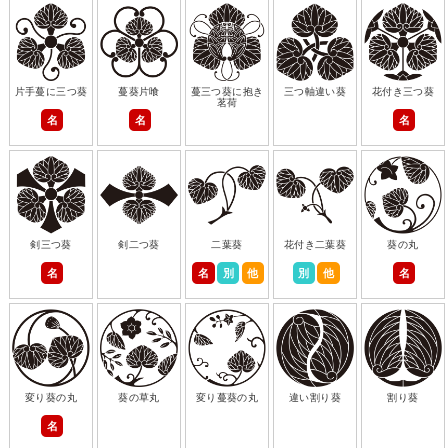
片手蔓に三つ葵
蔓葵片喰
蔓三つ葵に抱き
三つ軸違い葵
花付き三つ葵
茗荷
名
名
名
剣三つ葵
剣二つ葵
二葉葵
花付き二葉葵
葵の丸
名
名
別
他
別
他
名
変り葵の丸
葵の草丸
変り蔓葵の丸
違い割り葵
割り葵
名