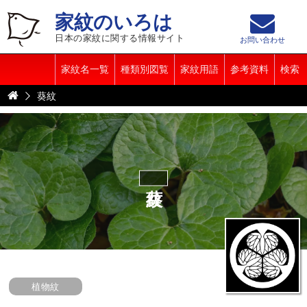
家紋のいろは
日本の家紋に関する情報サイト
お問い合わせ
家紋名一覧
種類別図覧
家紋用語
参考資料
検索
葵紋
葵紋
植物紋