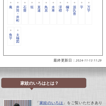
庵
井
石
垣
直
鳥
水
澪
欄
源
字
万
筒
畳
違
居
車
標
干
氏
字
・
香
井
桁
角
太
字
極
図
最終更新日：
2024-11-13 11:29
家紋のいろはとは？
「
家紋のいろは
」をご覧いただきあり