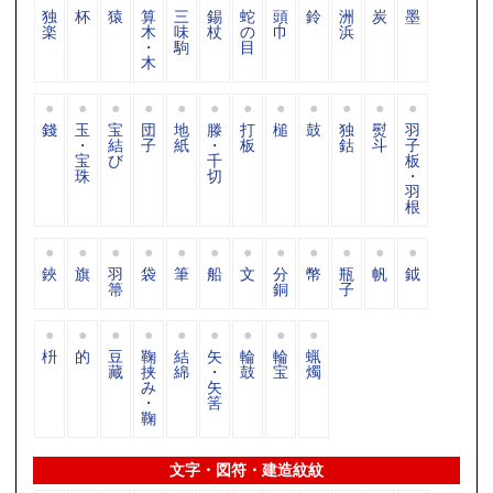
独
杯
猿
算
三
錫
蛇
頭
鈴
洲
炭
墨
楽
木
味
杖
の
巾
浜
・
駒
目
木
錢
玉
宝
団
地
滕
打
槌
鼓
独
熨
羽
・
結
子
紙
・
板
鈷
斗
子
宝
び
千
板
珠
切
・
羽
根
鋏
旗
羽
袋
筆
船
文
分
幣
瓶
帆
鉞
箒
銅
子
枡
的
豆
鞠
結
矢
輪
輪
蝋
藏
挟
綿
・
鼓
宝
燭
み
矢
・
筈
鞠
文字・図符・建造紋紋