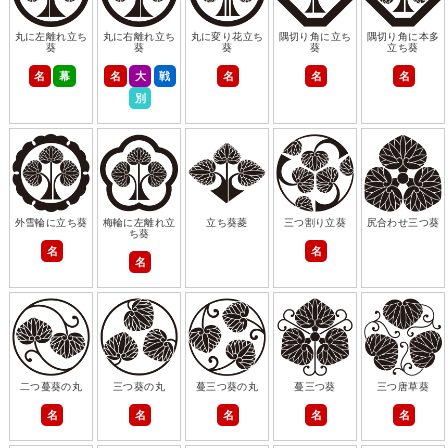
丸に左離れ立ち
丸に右離れ立ち
丸に変り花立ち
隅切り角に立ち
隅切り角に本多
葵
葵
葵
葵
立ち葵
名
幕
名
大
戦
名
名
名
別
外雪輪に立ち葵
梅輪に左離れ立
立ち葵菱
三つ割り立葵
尻合わせ三つ葵
ち葵
名
名
名
二つ蔓葵の丸
三つ葵の丸
蔓三つ葵の丸
蔓三つ葵
三つ唐草葵
名
名
名
名
名