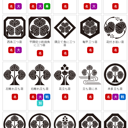
名
大
名
大
幕
名
名
大
名
西条三つ葵
平隅切り鉄砲角
隅立て角に三つ
亀甲三つ葵
花付き追い葵
に三つ葵
葵
名
大
名
名
名
名
左離れ立ち葵
右離れ立ち葵
花立ち葵
立ち葵に水
本多立ち葵
名
名
大
戦
名
名
名
大
戦
別