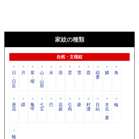
家紋の種類
自然・文様紋
日
月
星
山
水
浪
雲
雪
霞
稲
鱗
角
・
・
・
妻
日
曜
山
足
形
唐
鐶
亀
七
巴
花
引
菱
村
目
木
輪
花
甲
宝
菱
両
濃
結
瓜
・
窠
輪