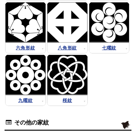
六角形紋
八角形紋
七曜紋
九曜紋
桜紋
その他の家紋