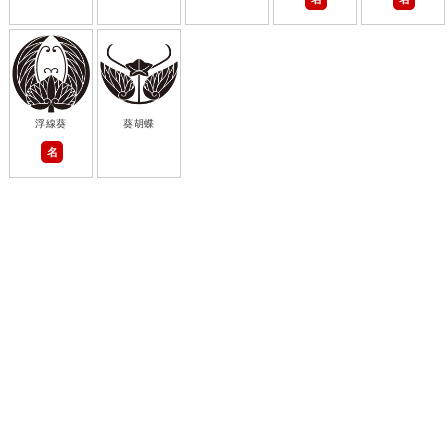
浮線葵
葵胡蝶
名