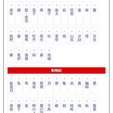
唐
梛
梨
茄
薺
撫
南
萩
芭
蓮
柊
瓢
辛
・
子
子
天
蕉
柰
花
枇
藤
葡
牡
寓
松
茗
桃
山
夕
楪
百
杷
萄
丹
生
荷
吹
顔
合
蘭
竜
連
綿
蕨
地
胆
翹
楡
動物紋
板
兎
馬
海
鴛
貝
蟹
亀
烏
雁
蝙
鷺
屋
老
鴦
蝠
貝
鹿
獅
雀
蟬
鷹
千
蝶
鶴
蜻
鳩
蛤
鳳
角
子
の
の
鳥
蛉
凰
上
羽