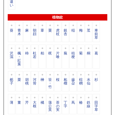
違
い
植物紋
葵
青
麻
朝
葦
粟
虎
銀
稲
梅
苽
車
木
顔
杖
杏
前
草
沢
楓
柿
杜
柏
梶
片
蕪
桔
菊
桐
葛
瀉
・
若
喰
梗
紅
葉
栀
栗
胡
河
榊
笹
桜
柘
歯
棕
水
杉
子
桃
骨
・
榴
朶
櫚
仙
竹
薄
董
芹
大
橘
蒲
茶
丁
蔦
椿
鉄
田
根
公
の
字
線
字
英
実
草