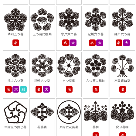
幼剣五つ葵
五つ葵に檜扇
水戸六つ葵
紀州六つ葵
播州六つ葵
名
名
大
名
大
名
大
津山六つ葵
津軽六つ葵
六つ葵車
六つ葵に梅鉢
本田束ね葵
名
大
別
名
大
名
名
名
中陰五つ捻じ葵
花葵菱
糸輪に花葵菱
葵桐
変り葵桐
名
名