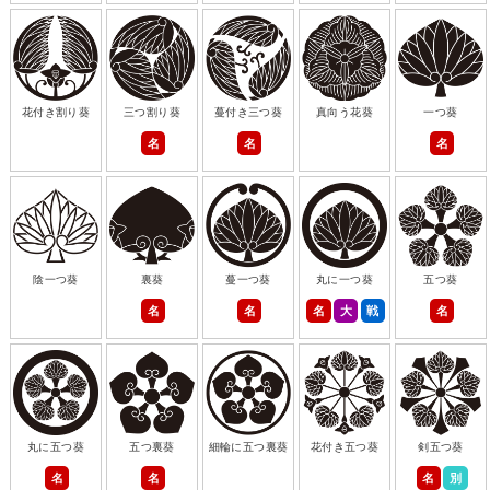
花付き割り葵
三つ割り葵
蔓付き三つ葵
真向う花葵
一つ葵
名
名
名
陰一つ葵
裏葵
蔓一つ葵
丸に一つ葵
五つ葵
名
名
名
大
戦
名
丸に五つ葵
五つ裏葵
細輪に五つ裏葵
花付き五つ葵
剣五つ葵
名
名
名
別