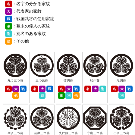
：名字の分かる家紋
名
：代表家の家紋
大
：戦国武将の使用家紋
戦
：幕末の偉人の家紋
幕
：別名のある家紋
別
：その他
他
丸に三つ葵
三つ葉葵
徳川葵
紀州葵
尾州葵
名
大
戦
名
大
戦
名
大
戦
名
大
別
名
大
戦
他
別
幕
別
他
別
高須三つ葵
会津三つ葵
丸に陰三つ葵
守山三つ葵
出羽三つ葵