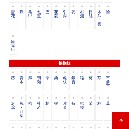
唐
鐶
亀
七
巴
花
引
菱
村
目
木
輪
花
甲
宝
菱
両
濃
結
瓜
・
窠
輪
違
い
植物紋
葵
青
麻
朝
葦
粟
虎
銀
稲
梅
苽
車
木
顔
杖
杏
前
草
沢
楓
柿
杜
柏
梶
片
蕪
桔
菊
桐
葛
瀉
・
若
喰
梗
紅
葉