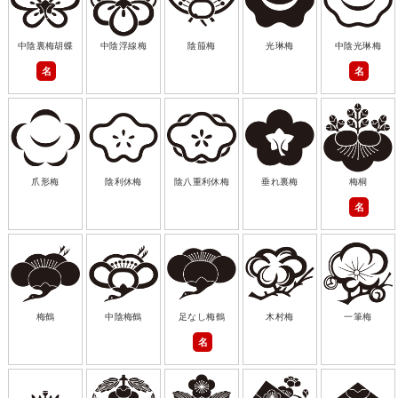
中陰裏梅胡蝶
中陰浮線梅
陰箙梅
光琳梅
中陰光琳梅
名
名
爪形梅
陰利休梅
陰八重利休梅
垂れ裏梅
梅桐
名
梅鶴
中陰梅鶴
足なし梅鶴
木村梅
一筆梅
名