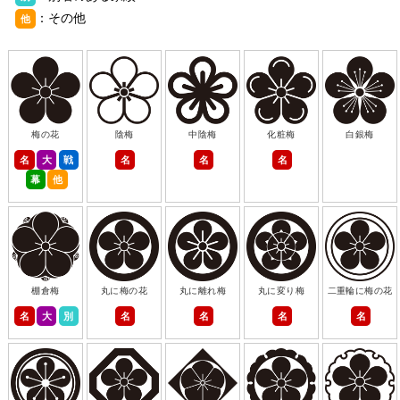
：その他
他
梅の花
陰梅
中陰梅
化粧梅
白銀梅
名
大
戦
名
名
名
幕
他
棚倉梅
丸に梅の花
丸に離れ梅
丸に変り梅
二重輪に梅の花
名
大
別
名
名
名
名