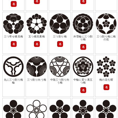
名
名
名
三つ寄せ横見梅
五つ横見裏梅
三つ割り梅
外雪輪に三つ割
三つ割り梅に梅
り梅
の花
名
名
名
名
丸に三つ割り梅
三つ割り向う梅
中陰三つ割り向
中輪に変り裏五
梅の花七曜
輪
う梅
つ梅
名
名