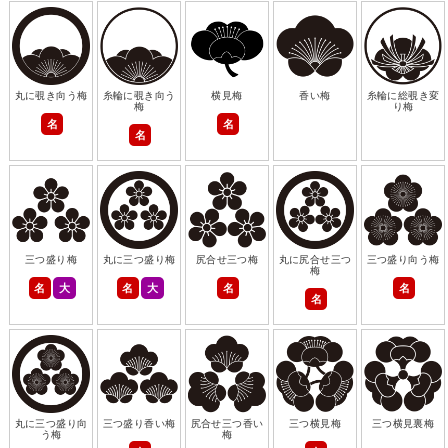
丸に覗き向う梅
糸輪に覗き向う
横見梅
香い梅
糸輪に総覗き変
梅
り梅
名
名
名
三つ盛り梅
丸に三つ盛り梅
尻合せ三つ梅
丸に尻合せ三つ
三つ盛り向う梅
梅
名
大
名
大
名
名
名
丸に三つ盛り向
三つ盛り香い梅
尻合せ三つ香い
三つ横見梅
三つ横見裏梅
う梅
梅