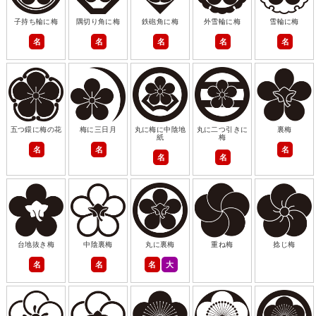
子持ち輪に梅
隅切り角に梅
鉄砲角に梅
外雪輪に梅
雪輪に梅
名
名
名
名
名
五つ鐶に梅の花
梅に三日月
丸に梅に中陰地
丸に二つ引きに
裏梅
紙
梅
名
名
名
名
名
台地抜き梅
中陰裏梅
丸に裏梅
重ね梅
捻じ梅
名
名
名
大