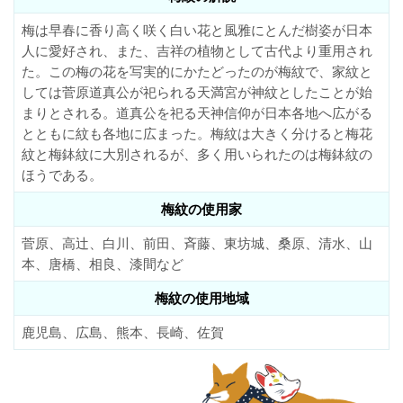
梅は早春に香り高く咲く白い花と風雅にとんだ樹姿が日本
人に愛好され、また、吉祥の植物として古代より重用され
た。この梅の花を写実的にかたどったのが梅紋で、家紋と
しては菅原道真公が祀られる天満宮が神紋としたことが始
まりとされる。道真公を祀る天神信仰が日本各地へ広がる
とともに紋も各地に広まった。梅紋は大きく分けると梅花
紋と梅鉢紋に大別されるが、多く用いられたのは梅鉢紋の
ほうである。
梅紋の使用家
菅原、高辻、白川、前田、斉藤、東坊城、桑原、清水、山
本、唐橋、相良、漆間など
梅紋の使用地域
鹿児島、広島、熊本、長崎、佐賀