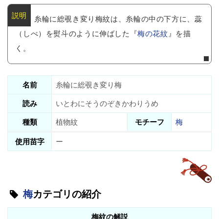
糸輪に総覗き変り梅紋は、糸輪の中の下方に、蕊
（しべ）を熨斗のように伸ばした『
梅の花紋
』を描
く。
名前
糸輪に総覗き変り梅
読み
いとわにそうのぞきかわりうめ
種類
植物紋
モチーフ
梅
使用苗字
ー
梅
カテゴリの紹介
梅紋の解説