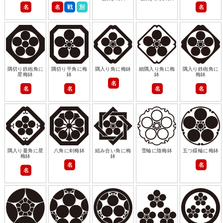
名
名
戦
別
名
隅切り鉄砲角に
隅切り平角に梅
隅入り角に梅鉢
細隅入り角に梅
隅入り鉄砲角に
星梅鉢
鉢
鉢
梅鉢
名
名
名
名
名
隅入り蔓角に星
八角に剣梅鉢
組み合い角に梅
雪輪に陰梅鉢
五つ鐶輪に梅鉢
梅鉢
鉢
名
名
名