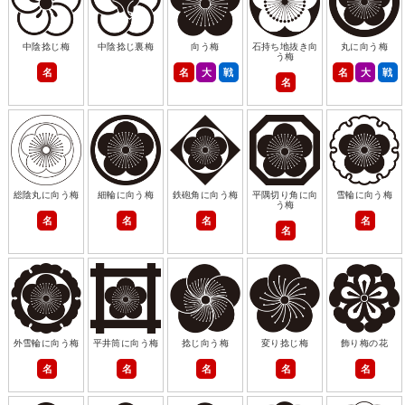
中陰捻じ梅
中陰捻じ裏梅
向う梅
石持ち地抜き向
丸に向う梅
う梅
名
名
大
戦
名
大
戦
名
総陰丸に向う梅
細輪に向う梅
鉄砲角に向う梅
平隅切り角に向
雪輪に向う梅
う梅
名
名
名
名
名
外雪輪に向う梅
平井筒に向う梅
捻じ向う梅
変り捻じ梅
飾り梅の花
名
名
名
名
名