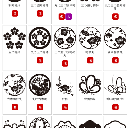
割り梅鉢
三つ割り梅鉢
丸に三つ割り梅
三つ盛り梅鉢
丸に三つ盛り梅
鉢
鉢
名
名
名
大
名
五つ梅鉢
丸に五つ梅鉢
三つ追い枝梅の
梅枝丸
変り梅枝丸
丸
名
名
名
名
古木梅枝丸
丸に古木梅
枝梅
中陰梅蝶
香い梅飛び蝶
名
名
名
名