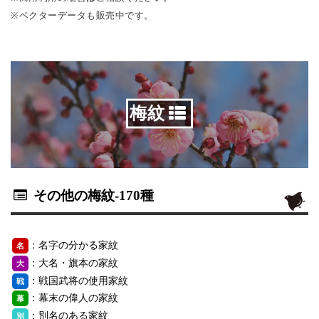
※ベクターデータも販売中です。
梅紋
その他の梅紋
-170種
：名字の分かる家紋
名
：大名・旗本の家紋
大
：戦国武将の使用家紋
戦
：幕末の偉人の家紋
幕
：別名のある家紋
別