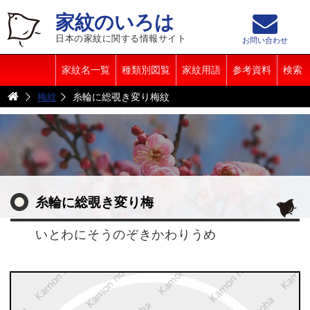
家紋のいろは
日本の家紋に関する情報サイト
お問い合わせ
家紋名一覧
種類別図覧
家紋用語
参考資料
検索
梅紋
糸輪に総覗き変り梅紋
糸輪に総覗き変り梅
いとわにそうのぞきかわりうめ