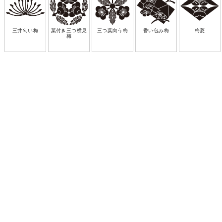
三井匂い梅
葉付き三つ横見
三つ葉向う梅
香い包み梅
梅菱
梅