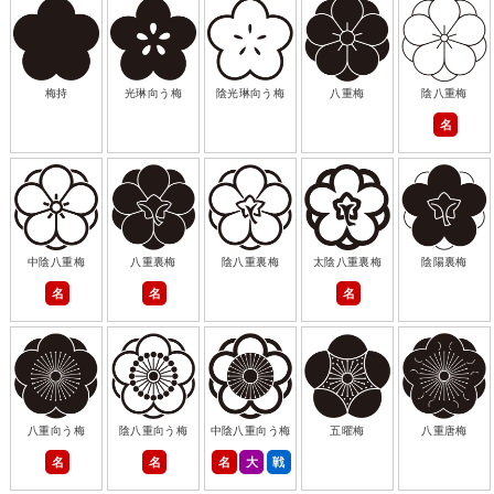
梅持
光琳向う梅
陰光琳向う梅
八重梅
陰八重梅
名
中陰八重梅
八重裏梅
陰八重裏梅
太陰八重裏梅
陰陽裏梅
名
名
名
八重向う梅
陰八重向う梅
中陰八重向う梅
五曜梅
八重唐梅
名
名
名
大
戦