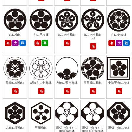
丸に梅鉢
丸に星梅鉢
丸に向う梅鉢
丸に向う梅鉢
丸に剣梅鉢
（2）
名
大
戦
名
幕
名
名
大
戦
名
陰輪に剣梅鉢
総陰丸に剣梅鉢
糸輪に覗き梅鉢
三重輪に梅鉢
中陰平角に梅鉢
名
名
名
名
名
六角に星梅鉢
平塚梅鉢
隅切り角持ちに
隅切り角持ちに
隅切り角に梅鉢
地抜き梅鉢
地抜き加賀梅鉢