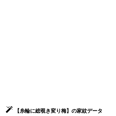
【糸輪に総覗き変り梅】の家紋データ