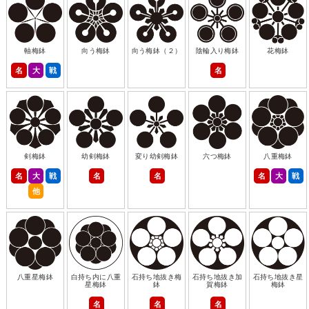
軸梅鉢
向う梅鉢
向う梅鉢（２）
陰輪入り梅鉢
花梅鉢
名
大
戦
名
剣梅鉢
幼剣梅鉢
変り幼剣梅鉢
六つ梅鉢
八重梅鉢
名
大
戦
名
名
名
大
戦
他
八重星梅鉢
白持ち内に八重
石持ち地抜き梅
石持ち地抜き加
石持ち地抜き星
星梅鉢
鉢
賀梅鉢
梅鉢
名
名
名