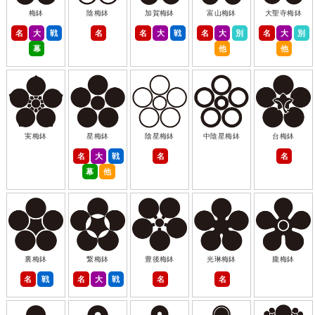
梅鉢
陰梅鉢
加賀梅鉢
富山梅鉢
大聖寺梅鉢
名
大
戦
名
名
大
戦
名
大
別
名
大
別
幕
他
他
実梅鉢
星梅鉢
陰星梅鉢
中陰星梅鉢
台梅鉢
名
大
戦
名
名
幕
他
裏梅鉢
繋梅鉢
豊後梅鉢
光琳梅鉢
朧梅鉢
名
戦
名
大
戦
名
名