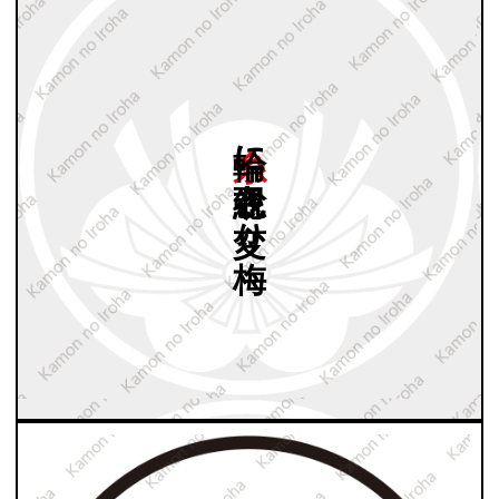
糸輪に
総覗き
変り
梅