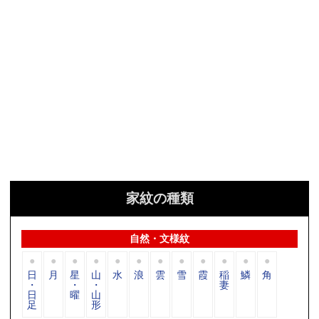
家紋の種類
自然・文様紋
日
月
星
山
水
浪
雲
雪
霞
稲
鱗
角
・
・
・
妻
日
曜
山
足
形