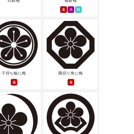
白銀梅
棚倉梅
名
大
別
子持ち輪に梅
隅切り角に梅
名
名