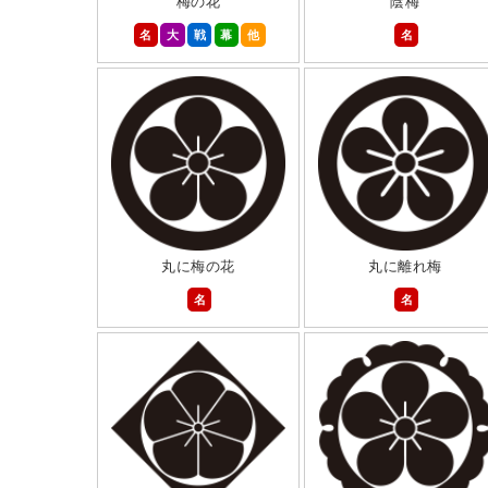
梅の花
陰梅
名
大
戦
幕
他
名
丸に梅の花
丸に離れ梅
名
名