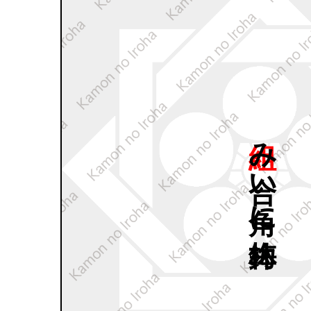
組み
合い
角に
梅鉢