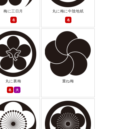
梅に三日月
丸に梅に中陰地紙
名
名
丸に裏梅
重ね梅
名
大