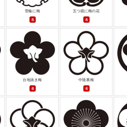
雪輪に梅
五つ鐶に梅の花
名
名
台地抜き梅
中陰裏梅
名
名