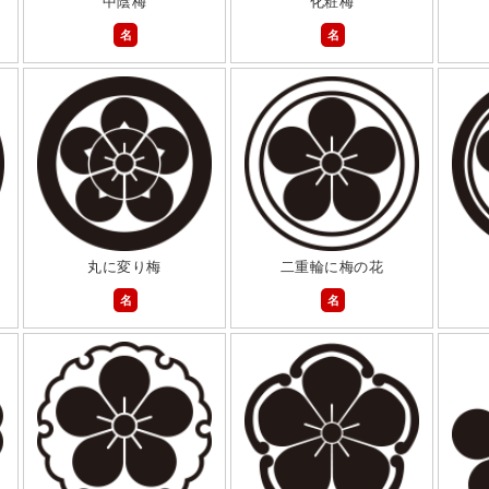
中陰梅
化粧梅
名
名
丸に変り梅
二重輪に梅の花
名
名