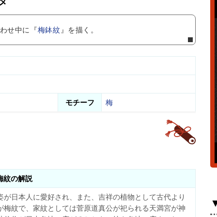
タ
合わせ中に『
梅鉢紋
』を描く。
モチーフ
梅
梅紋の解説
姿が日本人に愛好され、また、吉祥の植物として古代より
が梅紋で、家紋としては菅原道真公が祀られる天満宮が神