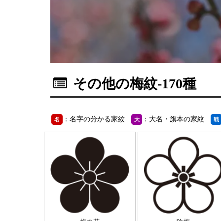
その他の梅紋
-170種
：名字の分かる家紋
：大名・旗本の家紋
名
大
戦