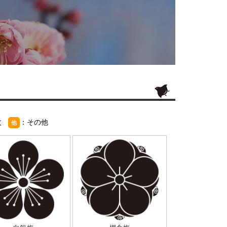
紋
：その他
他