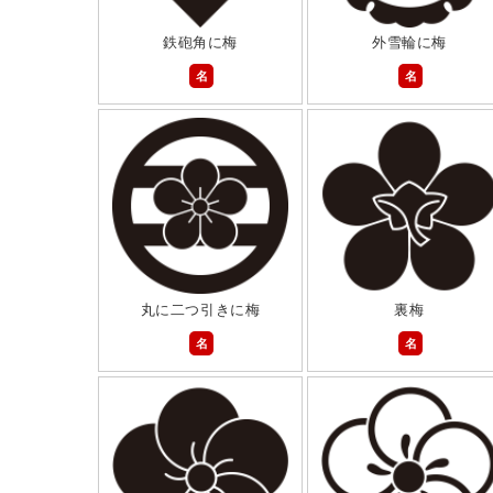
鉄砲角に梅
外雪輪に梅
名
名
丸に二つ引きに梅
裏梅
名
名