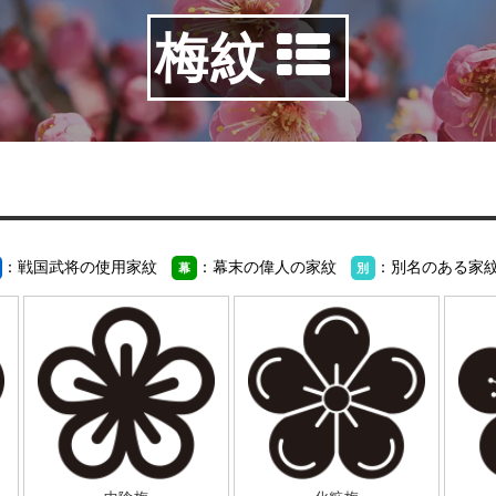
梅紋
：戦国武将の使用家紋
：幕末の偉人の家紋
：別名のある家
幕
別