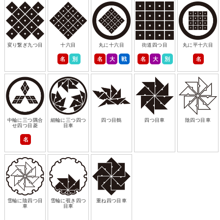
変り繋ぎ九つ目
十六目
丸に十六目
街道四つ目
丸に平十六目
名
別
名
大
戦
名
大
別
名
中輪に三つ隅合
細輪に三つ四つ
四つ目鶴
四つ目車
陰四つ目車
せ四つ目菱
目車
名
雪輪に陰四つ目
雪輪に覗き四つ
重ね四つ目車
車
目車