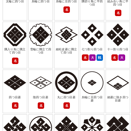
太輪に四つ目
糸輪に四つ目
糸輪に豆四つ目
隅切り角に平四
組み合い角に平
つ目
四つ目
名
名
隅入り角に隅立
雪輪に隅立て四
細松皮菱に隅立
七つ割り四つ目
十一割り四つ目
て四つ目
つ目
て四つ目
名
大
戦
名
大
名
四つ目菱
陰四つ目菱
丸に四つ目菱
糸輪に豆四つ目
細菱に除き四つ
菱
目菱
名
名
名