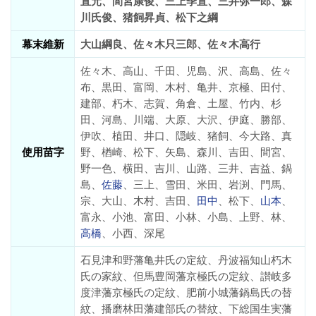
直元、間宮康俊、三上季直、三井弥一郎、森
川氏俊、猪飼昇貞、松下之綱
幕末維新
大山綱良、佐々木只三郎、佐々木高行
佐々木、高山、千田、児島、沢、高島、佐々
布、黒田、富岡、木村、亀井、京極、田付、
建部、朽木、志賀、角倉、土屋、竹内、杉
田、河島、川端、大原、大沢、伊庭、勝部、
伊吹、植田、井口、隠岐、猪飼、今大路、真
使用苗字
野、楢崎、松下、矢島、森川、吉田、間宮、
野一色、横田、吉川、山路、三井、吉益、鍋
島、
佐藤
、三上、雪田、米田、岩渕、門馬、
宗、大山、木村、吉田、
田中
、松下、
山本
、
富永、小池、富田、小林、小島、上野、林、
高橋
、小西、深尾
石見津和野藩亀井氏の定紋、丹波福知山朽木
氏の家紋、但馬豊岡藩京極氏の定紋、讃岐多
度津藩京極氏の定紋、肥前小城藩鍋島氏の替
紋、播磨林田藩建部氏の替紋、下総国生実藩