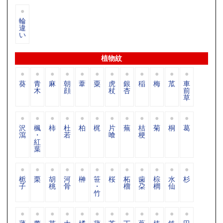
輪
違
い
植物紋
葵
青
麻
朝
葦
粟
虎
銀
稲
梅
苽
車
木
顔
杖
杏
前
草
沢
楓
柿
杜
柏
梶
片
蕪
桔
菊
桐
葛
瀉
・
若
喰
梗
紅
葉
栀
栗
胡
河
榊
笹
桜
柘
歯
棕
水
杉
子
桃
骨
・
榴
朶
櫚
仙
竹