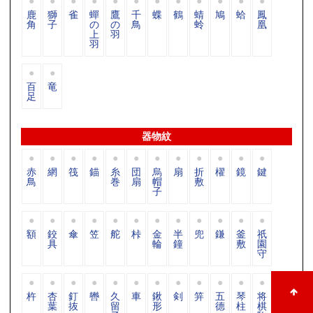
鹿
獅
雀
蟬
鷹
千
蝶
鶴
蜻
鳩
蛤
鳳
角
子
の
の
鳥
蛉
凰
上
羽
羽
百
竜
足
器物紋
赤
網
筏
錨
糸
団
烏
扇
折
櫂
鏡
鍵
鳥
巻
扇
帽
敷
子
額
鉸
傘
笠
舵
桛
金
半
兜
鎌
釜
祇
具
輪
鐘
敷
園
守
杵
杏
釘
轡
久
車
鍬
剣
笄
五
琴
将
葉
抜
留
形
德
柱
棋