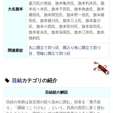
森川氏の替紋、旗本亀井氏、旗本朽木氏、旗
大名旗本
本佐々木氏、旗本千田氏、旗本角倉氏、旗本
勝部氏、旗本間宮氏、旗本野一色氏、旗本横
田氏、旗本横川氏、旗本三上氏、旗本森川
氏、旗本小西氏、旗本田付氏、旗本富田氏、
旗本富永氏、旗本深尾氏、旗本三井氏、旗本
猪飼氏
丸に隅立て四つ目
、
隅入り角に隅立て四つ
関連家紋
目
、
雪輪に隅立て四つ目
目結
カテゴリの紹介
目結紋の解説
目結の名称は染文様の絞り染めに因む。別名を「鹿子絞
り」「纐纈（こうけち）」という。武具の意匠に多く使わ