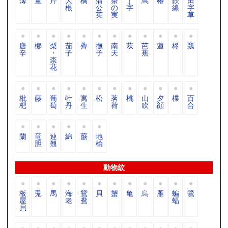
薄
董
芹
大
橘
蒲
茶
丁
蔦
椿
鉄
田
根
公
の
字
線
字
英
実
草
唐
梛
梨
茄
薺
撫
南
萩
芭
蓮
柊
瓢
辛
・
子
子
天
蕉
柰
花
枇
藤
葡
牡
寓
松
茗
桃
山
夕
楪
百
杷
萄
丹
生
荷
吹
顔
合
蘭
竜
連
綿
蕨
地
胆
翹
楡
動物紋
板
兎
馬
海
鴛
貝
蟹
亀
烏
雁
蝙
鷺
屋
老
鴦
蝠
貝