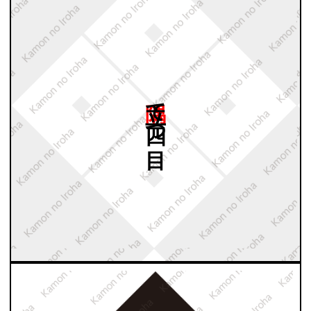
隅立て
四つ
目