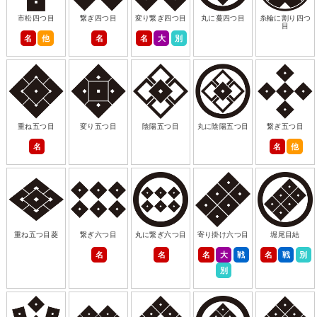
市松四つ目
繋ぎ四つ目
変り繋ぎ四つ目
丸に蔓四つ目
糸輪に割り四つ
目
名
他
名
名
大
別
重ね五つ目
変り五つ目
陰陽五つ目
丸に陰陽五つ目
繋ぎ五つ目
名
名
他
重ね五つ目菱
繋ぎ六つ目
丸に繋ぎ六つ目
寄り掛け六つ目
堀尾目結
名
名
名
大
戦
名
戦
別
別