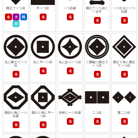
隅立て一つ目
平一つ目
一つ目菱
隅立て一つ目に
一つ引きに一つ
一文字
目菱
名
大
戦
名
名
名
名
別
丸に隅立て一つ
丸に平一つ目
丸に反り一つ目
二重輪に隅立て
隅立て角に隅立
目
一つ目
て一つ目
名
名
名
名
名
隅切り角に一つ
隅入り角に平一
井桁に一つ目菱
二つ目
繋二つ目
目菱
つ目
名
名
名
名
名