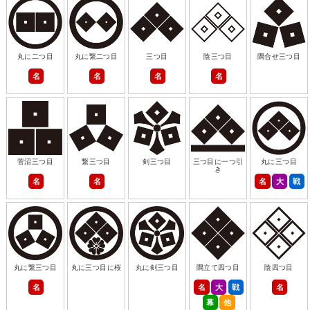
丸に二つ目
丸に繋二つ目
三つ目
陰三つ目
隅合せ三つ目
名
名
名
名
菅沼三つ目
繋三つ目
剣三つ目
三つ目に一つ引
丸に三つ目
き
名
名
名
大
戦
丸に繋三つ目
丸に三つ目に桜
丸に剣三つ目
隅立て四つ目
陰四つ目
名
名
大
戦
名
幕
他