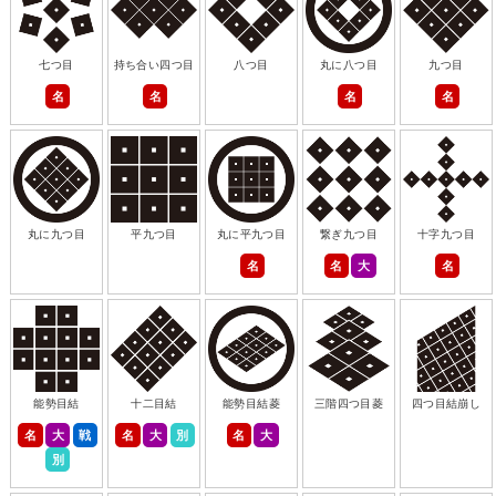
七つ目
持ち合い四つ目
八つ目
丸に八つ目
九つ目
名
名
名
名
丸に九つ目
平九つ目
丸に平九つ目
繋ぎ九つ目
十字九つ目
名
名
大
名
能勢目結
十二目結
能勢目結菱
三階四つ目菱
四つ目結崩し
名
大
戦
名
大
別
名
大
別