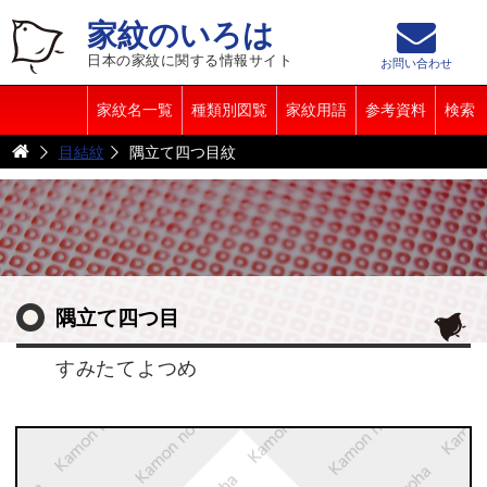
家紋のいろは
日本の家紋に関する情報サイト
お問い合わせ
家紋名一覧
種類別図覧
家紋用語
参考資料
検索
目結紋
隅立て四つ目紋
隅立て四つ目
すみたてよつめ