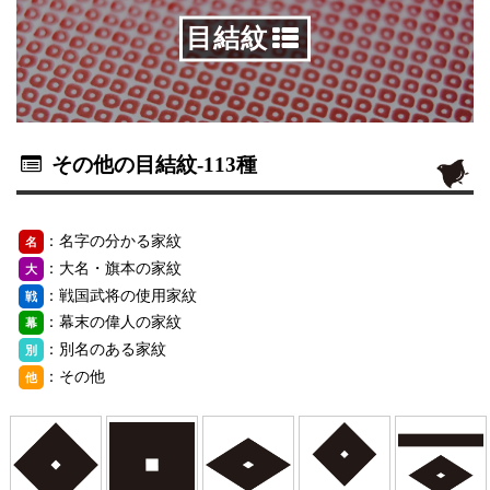
目結紋
その他の目結紋
-113種
：名字の分かる家紋
名
：大名・旗本の家紋
大
：戦国武将の使用家紋
戦
：幕末の偉人の家紋
幕
：別名のある家紋
別
：その他
他