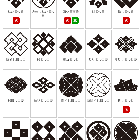
結び四つ目
糸輪に結び四つ
四つ目直違
剣四つ目
捻じ四つ目
目
名
名
幕
名
陰捻じ四つ目
桛四つ目
重ね四つ目
反り四つ目菱
蔓反り四つ目菱
桛四つ目菱
結び四つ目菱
隅折れ四つ目
陰隅折れ四つ目
折り四つ目
名