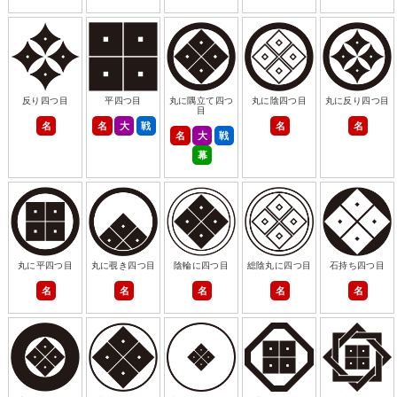
反り四つ目
平四つ目
丸に隅立て四つ
丸に陰四つ目
丸に反り四つ目
目
名
名
大
戦
名
名
名
大
戦
幕
丸に平四つ目
丸に覗き四つ目
陰輪に四つ目
総陰丸に四つ目
石持ち四つ目
名
名
名
名
名