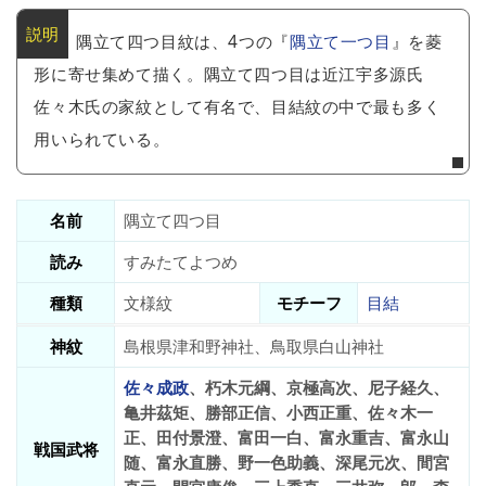
隅立て四つ目紋は、4つの『
隅立て一つ目
』を菱
形に寄せ集めて描く。隅立て四つ目は近江宇多源氏
佐々木氏の家紋として有名で、目結紋の中で最も多く
用いられている。
名前
隅立て四つ目
読み
すみたてよつめ
種類
文様紋
モチーフ
目結
神紋
島根県津和野神社、鳥取県白山神社
佐々成政
、朽木元綱、京極高次、尼子経久、
亀井茲矩、勝部正信、小西正重、佐々木一
正、田付景澄、富田一白、富永重吉、富永山
戦国武将
随、富永直勝、野一色助義、深尾元次、間宮