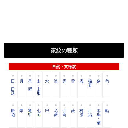
家紋の種類
自然・文様紋
日
月
星
山
水
浪
雲
雪
霞
稲
鱗
角
・
・
・
妻
日
曜
山
足
形
唐
鐶
亀
七
巴
花
引
菱
村
目
木
輪
花
甲
宝
菱
両
濃
結
瓜
・
窠