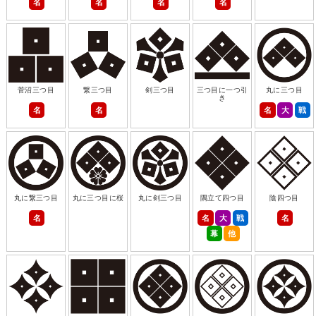
名
名
名
名
菅沼三つ目
繋三つ目
剣三つ目
三つ目に一つ引
丸に三つ目
き
名
名
名
大
戦
丸に繋三つ目
丸に三つ目に桜
丸に剣三つ目
隅立て四つ目
陰四つ目
名
名
大
戦
名
幕
他