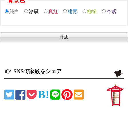
純白
漆黒
真紅
紺青
柳緑
今紫
SNSで家紋をシェア