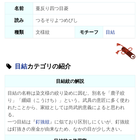
名前
蔓反り四つ目菱
読み
つるそりよつめびし
種類
文様紋
モチーフ
目結
目結
カテゴリの紹介
目結紋の解説
目結の名称は染文様の絞り染めに因む。別名を「鹿子絞
り」「纐纈（こうけち）」という。武具の意匠に多く使わ
れたことから、家紋としては尚武的意義によると思われ
る。
一つ目結は『
釘抜紋
』に似ており区別しにくいが、釘抜紋
は釘抜きの座金が由来なため、なかの目が少し大きい。