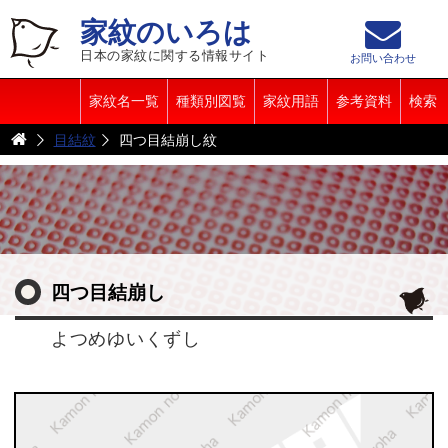
家紋のいろは
日本の家紋に関する情報サイト
お問い合わせ
家紋名一覧
種類別図覧
家紋用語
参考資料
検索
目結紋
四つ目結崩し紋
四つ目結崩し
よつめゆいくずし