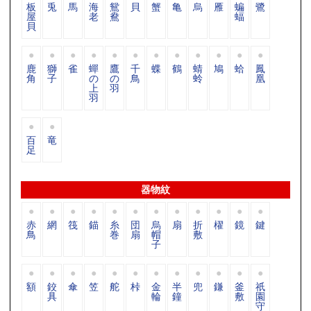
板
兎
馬
海
鴛
貝
蟹
亀
烏
雁
蝙
鷺
屋
老
鴦
蝠
貝
鹿
獅
雀
蟬
鷹
千
蝶
鶴
蜻
鳩
蛤
鳳
角
子
の
の
鳥
蛉
凰
上
羽
羽
百
竜
足
器物紋
赤
網
筏
錨
糸
団
烏
扇
折
櫂
鏡
鍵
鳥
巻
扇
帽
敷
子
額
鉸
傘
笠
舵
桛
金
半
兜
鎌
釜
祇
具
輪
鐘
敷
園
守