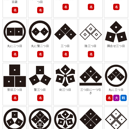
目菱
つ目
名
名
名
名
名
丸に二つ目
丸に繋二つ目
三つ目
陰三つ目
隅合せ三つ目
名
名
名
名
菅沼三つ目
繋三つ目
剣三つ目
三つ目に一つ引
丸に三つ目
き
名
名
名
大
戦