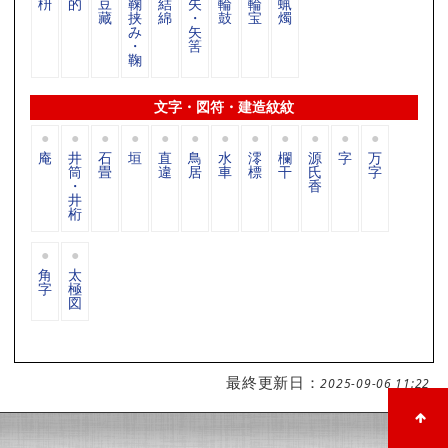
枡
的
豆
鞠
結
矢
輪
輪
蝋
藏
挟
綿
・
鼓
宝
燭
み
矢
・
筈
鞠
文字・図符・建造紋紋
庵
井
石
垣
直
鳥
水
澪
欄
源
字
万
筒
畳
違
居
車
標
干
氏
字
・
香
井
桁
角
太
字
極
図
最終更新日：
2025-09-06 11:22