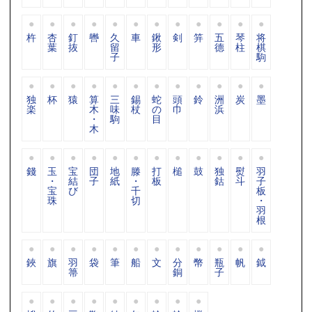
杵
杏
釘
轡
久
車
鍬
剣
笄
五
琴
将
葉
抜
留
形
德
柱
棋
子
駒
独
杯
猿
算
三
錫
蛇
頭
鈴
洲
炭
墨
楽
木
味
杖
の
巾
浜
・
駒
目
木
錢
玉
宝
団
地
滕
打
槌
鼓
独
熨
羽
・
結
子
紙
・
板
鈷
斗
子
宝
び
千
板
珠
切
・
羽
根
鋏
旗
羽
袋
筆
船
文
分
幣
瓶
帆
鉞
箒
銅
子