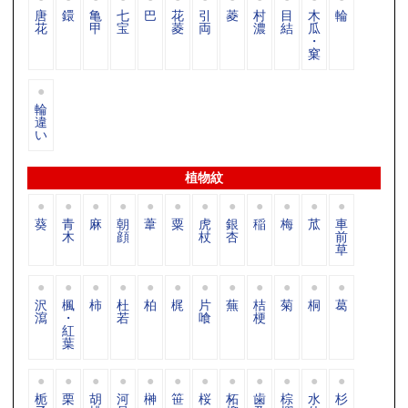
唐
鐶
亀
七
巴
花
引
菱
村
目
木
輪
花
甲
宝
菱
両
濃
結
瓜
・
窠
輪
違
い
植物紋
葵
青
麻
朝
葦
粟
虎
銀
稲
梅
苽
車
木
顔
杖
杏
前
草
沢
楓
柿
杜
柏
梶
片
蕪
桔
菊
桐
葛
瀉
・
若
喰
梗
紅
葉
栀
栗
胡
河
榊
笹
桜
柘
歯
棕
水
杉