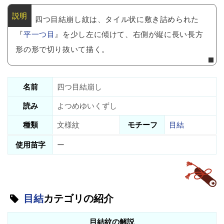
四つ目結崩し紋は、タイル状に敷き詰められた
『
平一つ目
』を少し左に傾けて、右側が縦に長い長方
形の形で切り抜いて描く。
名前
四つ目結崩し
読み
よつめゆいくずし
種類
文様紋
モチーフ
目結
使用苗字
ー
目結
カテゴリの紹介
目結紋の解説