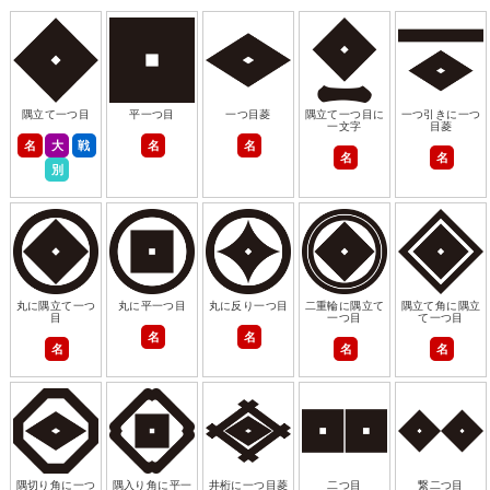
隅立て一つ目
平一つ目
一つ目菱
隅立て一つ目に
一つ引きに一つ
一文字
目菱
名
大
戦
名
名
名
名
別
丸に隅立て一つ
丸に平一つ目
丸に反り一つ目
二重輪に隅立て
隅立て角に隅立
目
一つ目
て一つ目
名
名
名
名
名
隅切り角に一つ
隅入り角に平一
井桁に一つ目菱
二つ目
繋二つ目