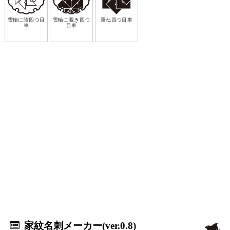
雪輪に陰四つ目
雪輪に覗き四つ
重ね四つ目車
車
目車
家紋名刺メーカー(ver.0.8)