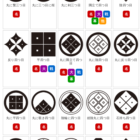
丸に繋三つ目
丸に三つ目に桜
丸に剣三つ目
隅立て四つ目
陰四つ目
名
名
大
戦
名
幕
他
反り四つ目
平四つ目
丸に隅立て四つ
丸に陰四つ目
丸に反り四つ目
目
名
名
大
戦
名
名
名
大
戦
幕
丸に平四つ目
丸に覗き四つ目
陰輪に四つ目
総陰丸に四つ目
石持ち四つ目
名
名
名
名
名