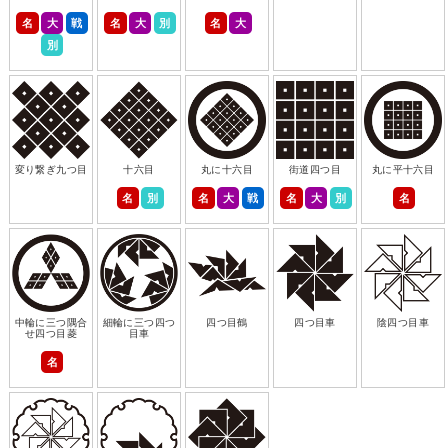
名
大
戦
名
大
別
名
大
別
変り繋ぎ九つ目
十六目
丸に十六目
街道四つ目
丸に平十六目
名
別
名
大
戦
名
大
別
名
中輪に三つ隅合
細輪に三つ四つ
四つ目鶴
四つ目車
陰四つ目車
せ四つ目菱
目車
名