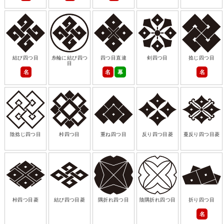
結び四つ目
糸輪に結び四つ
四つ目直違
剣四つ目
捻じ四つ目
目
名
名
幕
名
陰捻じ四つ目
桛四つ目
重ね四つ目
反り四つ目菱
蔓反り四つ目菱
桛四つ目菱
結び四つ目菱
隅折れ四つ目
陰隅折れ四つ目
折り四つ目
名