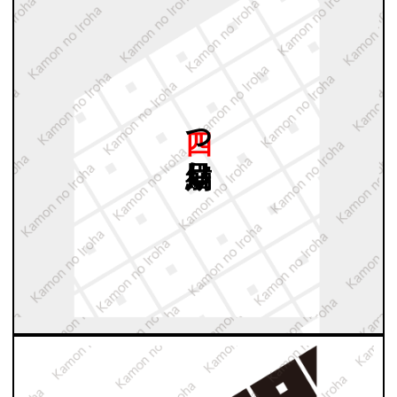
四つ
目結崩し