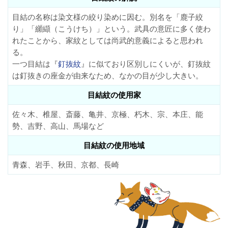
目結の名称は染文様の絞り染めに因む。別名を「鹿子絞
り」「纐纈（こうけち）」という。武具の意匠に多く使わ
れたことから、家紋としては尚武的意義によると思われ
る。
一つ目結は『
釘抜紋
』に似ており区別しにくいが、釘抜紋
は釘抜きの座金が由来なため、なかの目が少し大きい。
目結紋の使用家
佐々木、椎屋、斎藤、亀井、京極、朽木、宗、本庄、能
勢、吉野、高山、馬場など
目結紋の使用地域
青森、岩手、秋田、京都、長崎