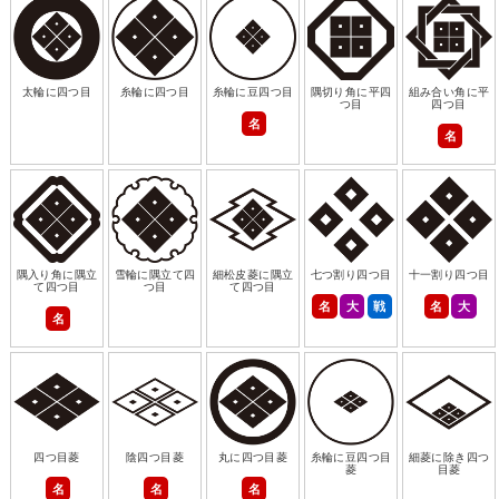
太輪に四つ目
糸輪に四つ目
糸輪に豆四つ目
隅切り角に平四
組み合い角に平
つ目
四つ目
名
名
隅入り角に隅立
雪輪に隅立て四
細松皮菱に隅立
七つ割り四つ目
十一割り四つ目
て四つ目
つ目
て四つ目
名
大
戦
名
大
名
四つ目菱
陰四つ目菱
丸に四つ目菱
糸輪に豆四つ目
細菱に除き四つ
菱
目菱
名
名
名