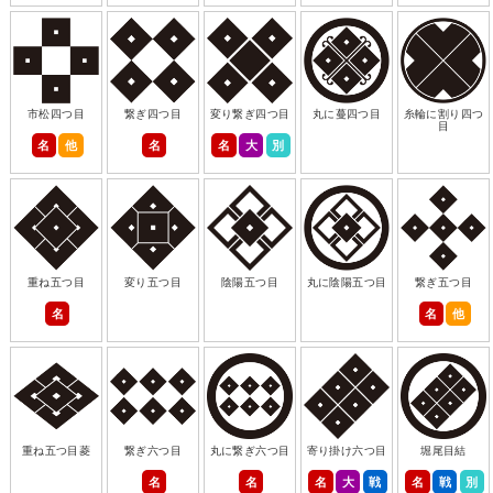
市松四つ目
繋ぎ四つ目
変り繋ぎ四つ目
丸に蔓四つ目
糸輪に割り四つ
目
名
他
名
名
大
別
重ね五つ目
変り五つ目
陰陽五つ目
丸に陰陽五つ目
繋ぎ五つ目
名
名
他
重ね五つ目菱
繋ぎ六つ目
丸に繋ぎ六つ目
寄り掛け六つ目
堀尾目結
名
名
名
大
戦
名
戦
別