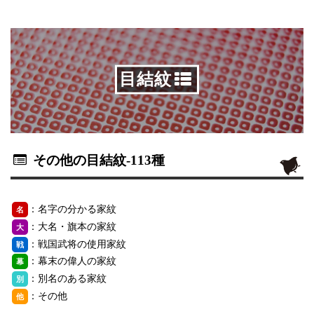
目結紋
その他の目結紋
-113種
：名字の分かる家紋
名
：大名・旗本の家紋
大
：戦国武将の使用家紋
戦
：幕末の偉人の家紋
幕
：別名のある家紋
別
：その他
他