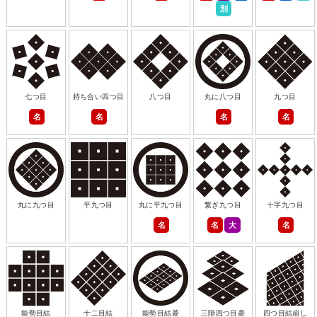
別
七つ目
持ち合い四つ目
八つ目
丸に八つ目
九つ目
名
名
名
名
丸に九つ目
平九つ目
丸に平九つ目
繋ぎ九つ目
十字九つ目
名
名
大
名
能勢目結
十二目結
能勢目結菱
三階四つ目菱
四つ目結崩し