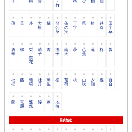
子
桃
骨
・
榴
朶
櫚
仙
竹
薄
董
芹
大
橘
蒲
茶
丁
蔦
椿
鉄
田
根
公
の
字
線
字
英
実
草
唐
梛
梨
茄
薺
撫
南
萩
芭
蓮
柊
瓢
辛
・
子
子
天
蕉
柰
花
枇
藤
葡
牡
寓
松
茗
桃
山
夕
楪
百
杷
萄
丹
生
荷
吹
顔
合
蘭
竜
連
綿
蕨
地
胆
翹
楡
動物紋