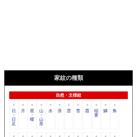
家紋の種類
自然・文様紋
日
月
星
山
水
浪
雲
雪
霞
稲
鱗
角
・
・
・
妻
日
曜
山
足
形