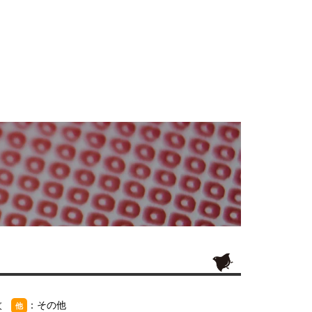
紋
：その他
他