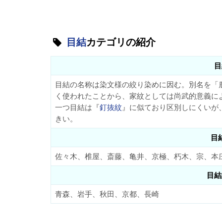
目結
カテゴリの紹介
目
目結の名称は染文様の絞り染めに因む。別名を「
く使われたことから、家紋としては尚武的意義に
一つ目結は『
釘抜紋
』に似ており区別しにくいが
きい。
目
佐々木、椎屋、斎藤、亀井、京極、朽木、宗、本
目結
青森、岩手、秋田、京都、長崎