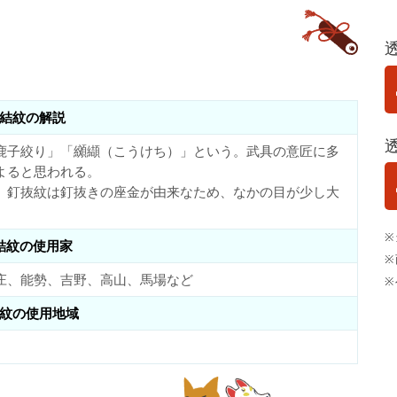
結紋の解説
鹿子絞り」「纐纈（こうけち）」という。武具の意匠に多
よると思われる。
、釘抜紋は釘抜きの座金が由来なため、なかの目が少し大
※
結紋の使用家
※
庄、能勢、吉野、高山、馬場など
※
紋の使用地域