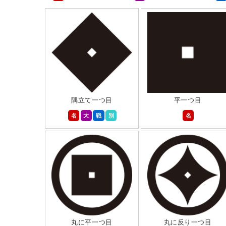
隅立て一つ目
平一つ目
名
大
戦
別
名
丸に平一つ目
丸に反り一つ目