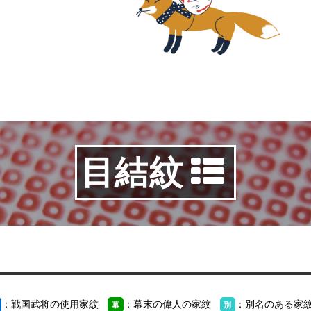
目結紋
：戦国武将の使用家紋
：幕末の偉人の家紋
：別名のある家
幕
別