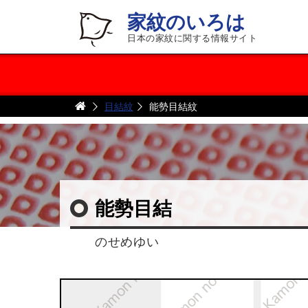
家紋のいろは
日本の家紋に関する情報サイト
目結紋
能勢目結紋
能勢目結
のせめゆい