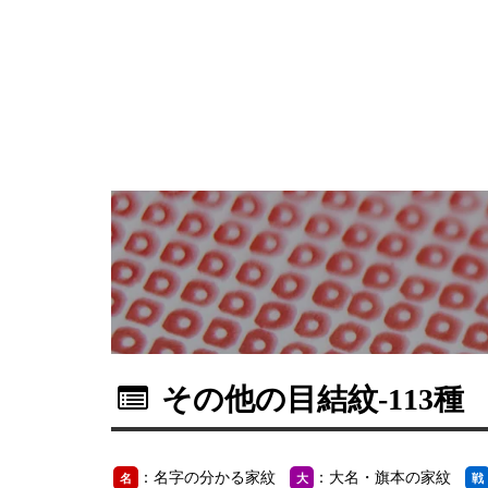
その他の目結紋
-113種
：名字の分かる家紋
：大名・旗本の家紋
名
大
戦