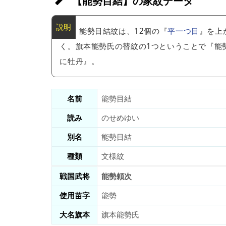
【能勢目結】の家紋データ
能勢目結紋は、12個の『
平一つ目
』を上
く。旗本能勢氏の替紋の1つということで『能
に牡丹』。
名前
能勢目結
読み
のせめゆい
別名
能勢目結
種類
文様紋
戦国武将
能勢頼次
使用苗字
能勢
大名旗本
旗本能勢氏