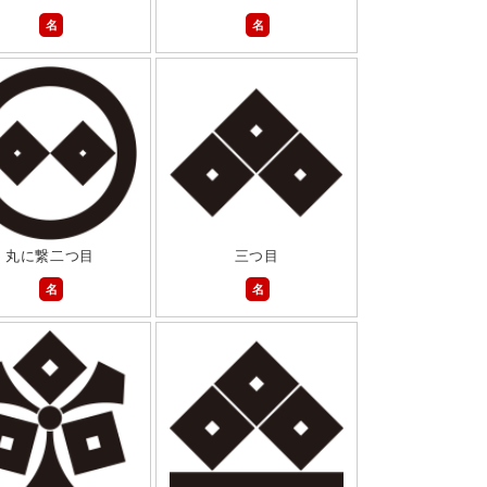
名
名
丸に繋二つ目
三つ目
名
名