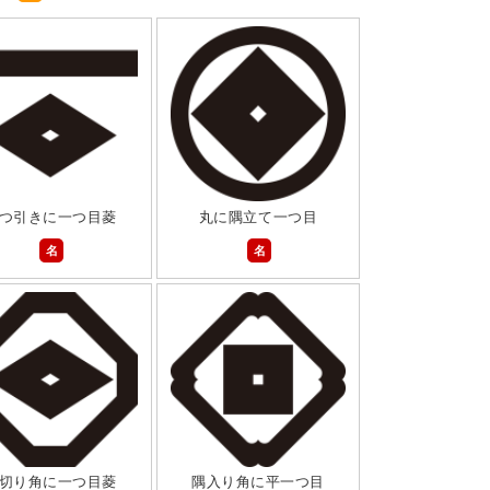
つ引きに一つ目菱
丸に隅立て一つ目
名
名
切り角に一つ目菱
隅入り角に平一つ目