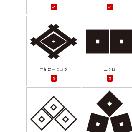
名
名
井桁に一つ目菱
二つ目
名
名