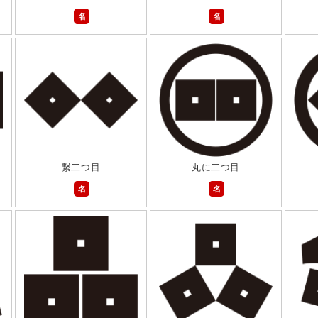
名
名
繋二つ目
丸に二つ目
名
名