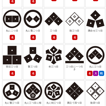
名
名
丸に二つ目
丸に繋二つ目
三つ目
陰三つ目
隅合せ三つ目
名
名
名
名
菅沼三つ目
繋三つ目
剣三つ目
三つ目に一つ引
丸に三つ目
き
名
名
名
大
戦
丸に繋三つ目
丸に三つ目に桜
丸に剣三つ目
隅立て四つ目
陰四つ目