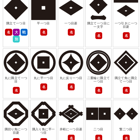
隅立て一つ目
平一つ目
一つ目菱
隅立て一つ目に
一つ引きに一つ
一文字
目菱
名
大
戦
名
名
名
名
別
丸に隅立て一つ
丸に平一つ目
丸に反り一つ目
二重輪に隅立て
隅立て角に隅立
目
一つ目
て一つ目
名
名
名
名
名
隅切り角に一つ
隅入り角に平一
井桁に一つ目菱
二つ目
繋二つ目
目菱
つ目
名
名
名