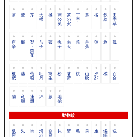
薄
董
芹
大
橘
蒲
茶
丁
蔦
椿
鉄
田
根
公
の
字
線
字
英
実
草
唐
梛
梨
茄
薺
撫
南
萩
芭
蓮
柊
瓢
辛
・
子
子
天
蕉
柰
花
枇
藤
葡
牡
寓
松
茗
桃
山
夕
楪
百
杷
萄
丹
生
荷
吹
顔
合
蘭
竜
連
綿
蕨
地
胆
翹
楡
動物紋
板
兎
馬
海
鴛
貝
蟹
亀
烏
雁
蝙
鷺
屋
老
鴦
蝠