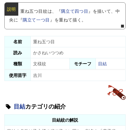
重ね五つ目紋は、『
隅立て四つ目
』を描いて、中
央に『
隅立て一つ目
』を重ねて描く。
名前
重ね五つ目
読み
かさねいつつめ
種類
文様紋
モチーフ
目結
使用苗字
吉川
目結
カテゴリの紹介
目結紋の解説