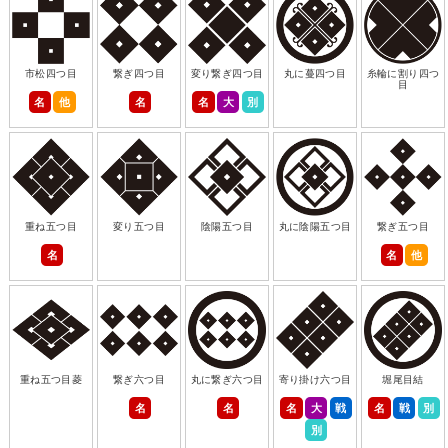
市松四つ目
繋ぎ四つ目
変り繋ぎ四つ目
丸に蔓四つ目
糸輪に割り四つ
目
名
他
名
名
大
別
重ね五つ目
変り五つ目
陰陽五つ目
丸に陰陽五つ目
繋ぎ五つ目
名
名
他
重ね五つ目菱
繋ぎ六つ目
丸に繋ぎ六つ目
寄り掛け六つ目
堀尾目結
名
名
名
大
戦
名
戦
別
別