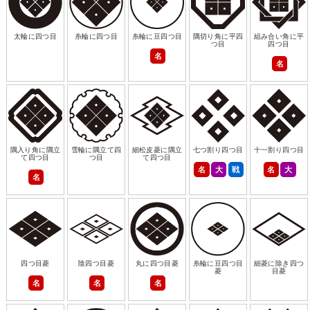
太輪に四つ目
糸輪に四つ目
糸輪に豆四つ目
隅切り角に平四
組み合い角に平
つ目
四つ目
名
名
隅入り角に隅立
雪輪に隅立て四
細松皮菱に隅立
七つ割り四つ目
十一割り四つ目
て四つ目
つ目
て四つ目
名
大
戦
名
大
名
四つ目菱
陰四つ目菱
丸に四つ目菱
糸輪に豆四つ目
細菱に除き四つ
菱
目菱
名
名
名