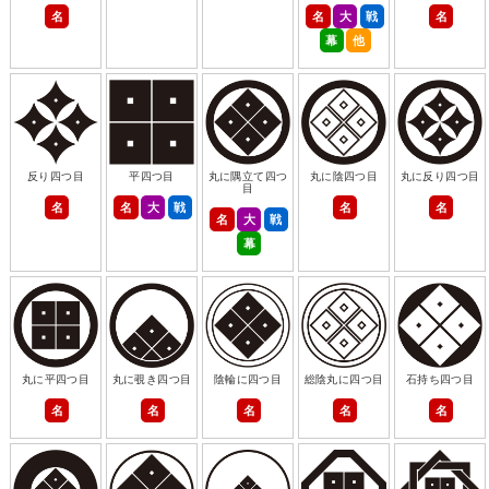
名
名
大
戦
名
幕
他
反り四つ目
平四つ目
丸に隅立て四つ
丸に陰四つ目
丸に反り四つ目
目
名
名
大
戦
名
名
名
大
戦
幕
丸に平四つ目
丸に覗き四つ目
陰輪に四つ目
総陰丸に四つ目
石持ち四つ目
名
名
名
名
名