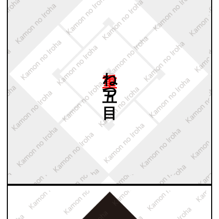
重ね
五つ
目