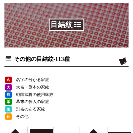
目結紋
その他の目結紋
-113種
：名字の分かる家紋
名
：大名・旗本の家紋
大
：戦国武将の使用家紋
戦
：幕末の偉人の家紋
幕
：別名のある家紋
別
：その他
他