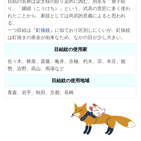
目結の名称は染文様の絞り染めに因む。別名を「鹿子絞
り」「纐纈（こうけち）」という。武具の意匠に多く使わ
れたことから、家紋としては尚武的意義によると思われ
る。
一つ目結は『
釘抜紋
』に似ており区別しにくいが、釘抜紋
は釘抜きの座金が由来なため、なかの目が少し大きい。
目結紋の使用家
佐々木、椎屋、斎藤、亀井、京極、朽木、宗、本庄、能
勢、吉野、高山、馬場など
目結紋の使用地域
青森、岩手、秋田、京都、長崎