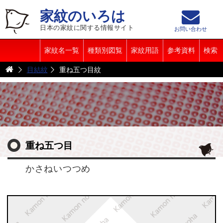
家紋のいろは
日本の家紋に関する情報サイト
お問い合わせ
家紋名一覧
種類別図覧
家紋用語
参考資料
検索
目結紋
重ね五つ目紋
重ね五つ目
かさねいつつめ