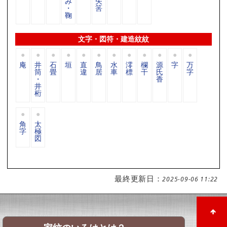
み
矢
・
筈
鞠
文字・図符・建造紋紋
庵
井
石
垣
直
鳥
水
澪
欄
源
字
万
筒
畳
違
居
車
標
干
氏
字
・
香
井
桁
角
太
字
極
図
最終更新日：
2025-09-06 11:22