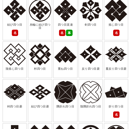
結び四つ目
糸輪に結び四つ
四つ目直違
剣四つ目
捻じ四つ目
目
名
名
幕
名
陰捻じ四つ目
桛四つ目
重ね四つ目
反り四つ目菱
蔓反り四つ目菱
桛四つ目菱
結び四つ目菱
隅折れ四つ目
陰隅折れ四つ目
折り四つ目
名