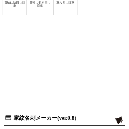
雪輪に陰四つ目
雪輪に覗き四つ
重ね四つ目車
車
目車
家紋名刺メーカー(ver.0.8)