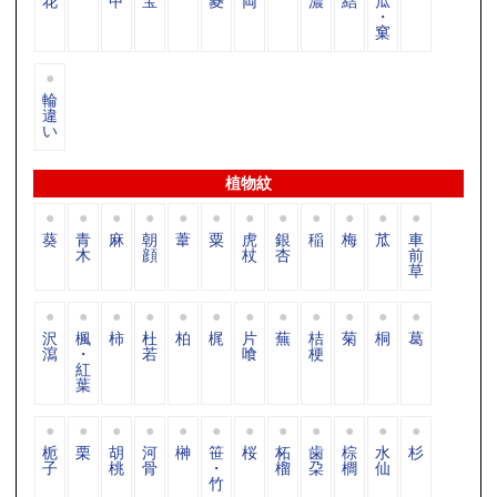
花
甲
宝
菱
両
濃
結
瓜
・
窠
輪
違
い
植物紋
葵
青
麻
朝
葦
粟
虎
銀
稲
梅
苽
車
木
顔
杖
杏
前
草
沢
楓
柿
杜
柏
梶
片
蕪
桔
菊
桐
葛
瀉
・
若
喰
梗
紅
葉
栀
栗
胡
河
榊
笹
桜
柘
歯
棕
水
杉
子
桃
骨
・
榴
朶
櫚
仙
竹