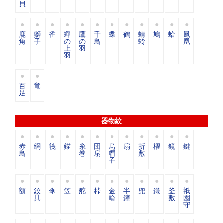
貝
鹿
獅
雀
蟬
鷹
千
蝶
鶴
蜻
鳩
蛤
鳳
角
子
の
の
鳥
蛉
凰
上
羽
羽
百
竜
足
器物紋
赤
網
筏
錨
糸
団
烏
扇
折
櫂
鏡
鍵
鳥
巻
扇
帽
敷
子
額
鉸
傘
笠
舵
桛
金
半
兜
鎌
釜
祇
具
輪
鐘
敷
園
守