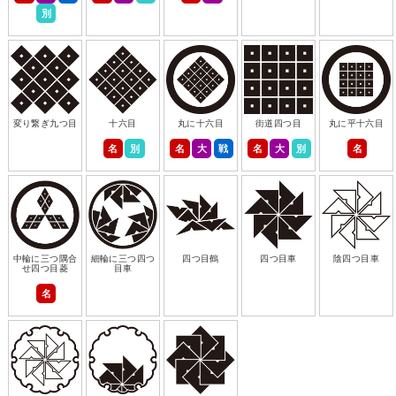
別
変り繋ぎ九つ目
十六目
丸に十六目
街道四つ目
丸に平十六目
名
別
名
大
戦
名
大
別
名
中輪に三つ隅合
細輪に三つ四つ
四つ目鶴
四つ目車
陰四つ目車
せ四つ目菱
目車
名