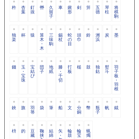
杵
杏
釘
轡
久
車
鍬
剣
笄
五
琴
将
葉
抜
留
形
德
柱
棋
子
駒
独
杯
猿
算
三
錫
蛇
頭
鈴
洲
炭
墨
楽
木
味
杖
の
巾
浜
・
駒
目
木
錢
玉
宝
団
地
滕
打
槌
鼓
独
熨
羽
・
結
子
紙
・
板
鈷
斗
子
宝
び
千
板
珠
切
・
羽
根
鋏
旗
羽
袋
筆
船
文
分
幣
瓶
帆
鉞
箒
銅
子
枡
的
豆
鞠
結
矢
輪
輪
蝋
藏
挟
綿
・
鼓
宝
燭