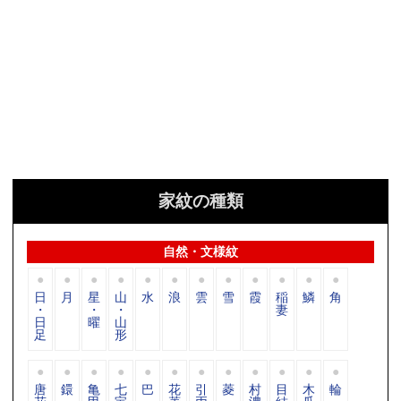
家紋の種類
自然・文様紋
日
月
星
山
水
浪
雲
雪
霞
稲
鱗
角
・
・
・
妻
日
曜
山
足
形
唐
鐶
亀
七
巴
花
引
菱
村
目
木
輪