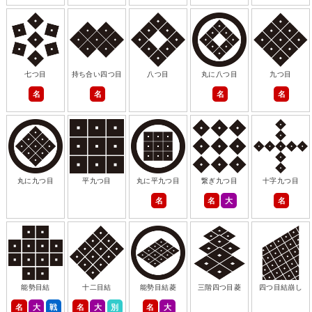
七つ目
持ち合い四つ目
八つ目
丸に八つ目
九つ目
名
名
名
名
丸に九つ目
平九つ目
丸に平九つ目
繋ぎ九つ目
十字九つ目
名
名
大
名
能勢目結
十二目結
能勢目結菱
三階四つ目菱
四つ目結崩し
名
大
戦
名
大
別
名
大