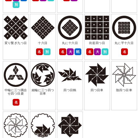
別
変り繋ぎ九つ目
十六目
丸に十六目
街道四つ目
丸に平十六目
名
別
名
大
戦
名
大
別
名
中輪に三つ隅合
細輪に三つ四つ
四つ目鶴
四つ目車
陰四つ目車
せ四つ目菱
目車
名