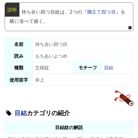
持ち合い四つ目紋は、2つの『
隅立て四つ目
』を
横に並べて描く。
名前
持ち合い四つ目
読み
もちあいよつめ
種類
文様紋
モチーフ
目結
使用苗字
井上
目結
カテゴリの紹介
目結紋の解説