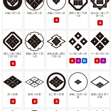
太輪に四つ目
糸輪に四つ目
糸輪に豆四つ目
隅切り角に平四
組み合い角に平
つ目
四つ目
名
名
隅入り角に隅立
雪輪に隅立て四
細松皮菱に隅立
七つ割り四つ目
十一割り四つ目
て四つ目
つ目
て四つ目
名
大
戦
名
大
名
四つ目菱
陰四つ目菱
丸に四つ目菱
糸輪に豆四つ目
細菱に除き四つ
菱
目菱
名
名
名