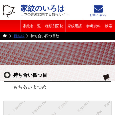
家紋のいろは
日本の家紋に関する情報サイト
お問い合わせ
家紋名一覧
種類別図覧
家紋用語
参考資料
検索
目結紋
持ち合い四つ目紋
持ち合い四つ目
もちあいよつめ