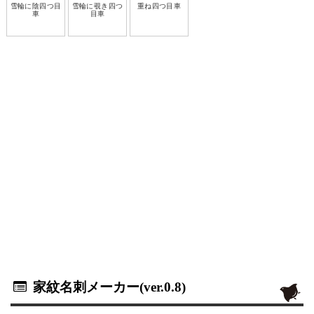
雪輪に陰四つ目
雪輪に覗き四つ
重ね四つ目車
車
目車
家紋名刺メーカー(ver.0.8)