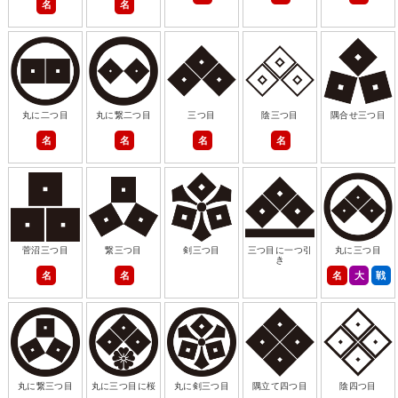
名
名
丸に二つ目
丸に繋二つ目
三つ目
陰三つ目
隅合せ三つ目
名
名
名
名
菅沼三つ目
繋三つ目
剣三つ目
三つ目に一つ引
丸に三つ目
き
名
名
名
大
戦
丸に繋三つ目
丸に三つ目に桜
丸に剣三つ目
隅立て四つ目
陰四つ目