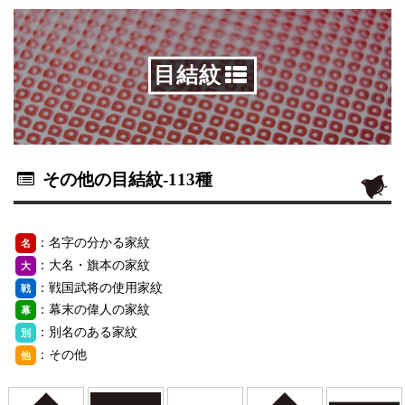
目結紋
その他の目結紋
-113種
：名字の分かる家紋
名
：大名・旗本の家紋
大
：戦国武将の使用家紋
戦
：幕末の偉人の家紋
幕
：別名のある家紋
別
：その他
他