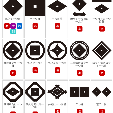
隅立て一つ目
平一つ目
一つ目菱
隅立て一つ目に
一つ引きに一つ
一文字
目菱
名
大
戦
名
名
名
名
別
丸に隅立て一つ
丸に平一つ目
丸に反り一つ目
二重輪に隅立て
隅立て角に隅立
目
一つ目
て一つ目
名
名
名
名
名
隅切り角に一つ
隅入り角に平一
井桁に一つ目菱
二つ目
繋二つ目
目菱
つ目
名
名
名