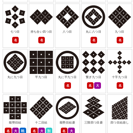
七つ目
持ち合い四つ目
八つ目
丸に八つ目
九つ目
名
名
名
名
丸に九つ目
平九つ目
丸に平九つ目
繋ぎ九つ目
十字九つ目
名
名
大
名
能勢目結
十二目結
能勢目結菱
三階四つ目菱
四つ目結崩し
名
大
戦
名
大
別
名
大