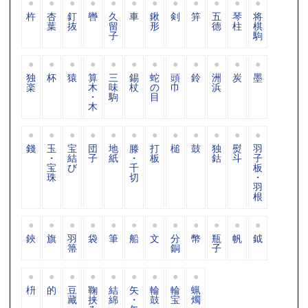
杵
杏
釘
轡
久
車
鍬
剣
笄
五
琴
将
葉
抜
留
形
德
柱
棋
子
駒
独
杯
猿
算
三
錫
蛇
頭
鈴
洲
炭
墨
楽
木
味
杖
の
巾
浜
・
駒
目
木
錢
玉
宝
団
地
滕
打
槌
鼓
独
熨
羽
・
結
子
紙
・
板
鈷
斗
子
宝
び
千
板
珠
切
・
羽
根
鋏
旗
羽
袋
筆
船
文
分
幣
瓶
帆
鉞
箒
銅
子
枡
的
豆
鞠
結
矢
輪
輪
蝋
藏
挟
綿
・
鼓
宝
燭