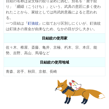
目結の名称は染文様の絞り染めに因む。別名を「鹿子絞
り」「纐纈（こうけち）」という。武具の意匠に多く使わ
れたことから、家紋としては尚武的意義によると思われ
る。
一つ目結は『
釘抜紋
』に似ており区別しにくいが、釘抜紋
は釘抜きの座金が由来なため、なかの目が少し大きい。
目結紋の使用家
佐々木、椎屋、斎藤、亀井、京極、朽木、宗、本庄、能
勢、吉野、高山、馬場など
目結紋の使用地域
青森、岩手、秋田、京都、長崎