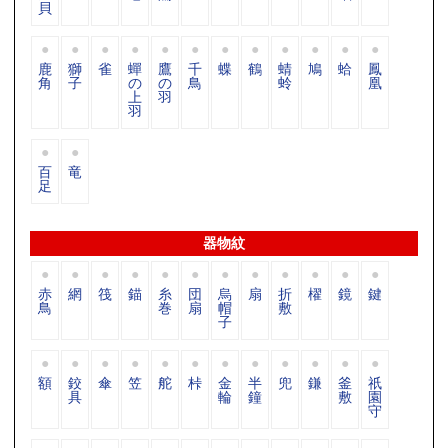
貝
鹿
獅
雀
蟬
鷹
千
蝶
鶴
蜻
鳩
蛤
鳳
角
子
の
の
鳥
蛉
凰
上
羽
羽
百
竜
足
器物紋
赤
網
筏
錨
糸
団
烏
扇
折
櫂
鏡
鍵
鳥
巻
扇
帽
敷
子
額
鉸
傘
笠
舵
桛
金
半
兜
鎌
釜
祇
具
輪
鐘
敷
園
守