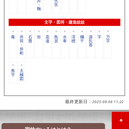
み
矢
・
筈
鞠
文字・図符・建造紋紋
庵
井
石
垣
直
鳥
水
澪
欄
源
字
万
筒
畳
違
居
車
標
干
氏
字
・
香
井
桁
角
太
字
極
図
最終更新日：
2025-09-06 11:22