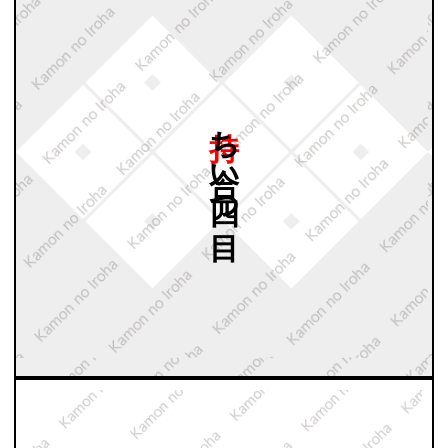
持ち
合い
四つ
目