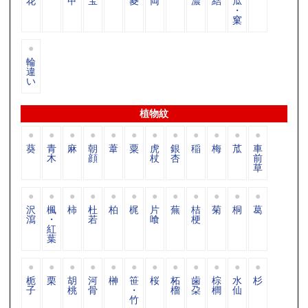
花
甲
宝
菱
両
濃
結
瓜
・
窠
輪
違
い
植物紋
葵
青
麻
朝
葦
粟
虎
銀
稲
梅
苽
車
木
顔
杖
杏
前
草
沢
楓
柿
杜
柏
梶
片
蕪
桔
菊
桐
葛
瀉
・
若
喰
梗
紅
葉
栀
栗
胡
河
榊
笹
桜
柘
歯
棕
水
杉
子
桃
骨
・
榴
朶
櫚
仙
竹