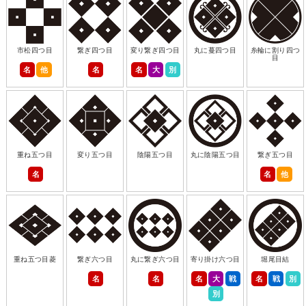
市松四つ目
繋ぎ四つ目
変り繋ぎ四つ目
丸に蔓四つ目
糸輪に割り四つ
目
名
他
名
名
大
別
重ね五つ目
変り五つ目
陰陽五つ目
丸に陰陽五つ目
繋ぎ五つ目
名
名
他
重ね五つ目菱
繋ぎ六つ目
丸に繋ぎ六つ目
寄り掛け六つ目
堀尾目結
名
名
名
大
戦
名
戦
別
別