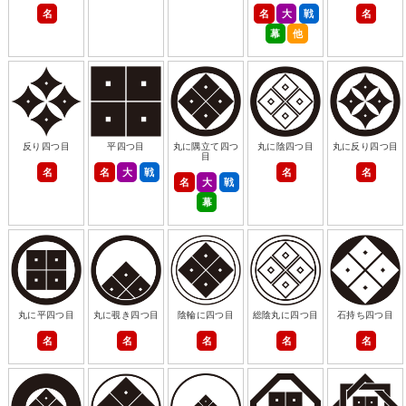
名
名
大
戦
名
幕
他
反り四つ目
平四つ目
丸に隅立て四つ
丸に陰四つ目
丸に反り四つ目
目
名
名
大
戦
名
名
名
大
戦
幕
丸に平四つ目
丸に覗き四つ目
陰輪に四つ目
総陰丸に四つ目
石持ち四つ目
名
名
名
名
名