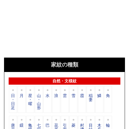
家紋の種類
自然・文様紋
日
月
星
山
水
浪
雲
雪
霞
稲
鱗
角
・
・
・
妻
日
曜
山
足
形
唐
鐶
亀
七
巴
花
引
菱
村
目
木
輪