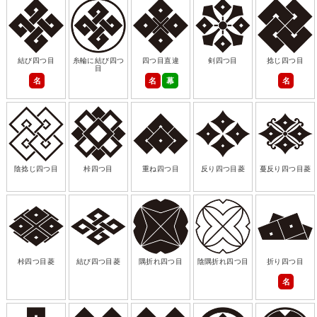
結び四つ目
糸輪に結び四つ
四つ目直違
剣四つ目
捻じ四つ目
目
名
名
幕
名
陰捻じ四つ目
桛四つ目
重ね四つ目
反り四つ目菱
蔓反り四つ目菱
桛四つ目菱
結び四つ目菱
隅折れ四つ目
陰隅折れ四つ目
折り四つ目
名