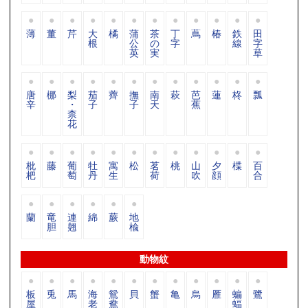
薄
董
芹
大
橘
蒲
茶
丁
蔦
椿
鉄
田
根
公
の
字
線
字
英
実
草
唐
梛
梨
茄
薺
撫
南
萩
芭
蓮
柊
瓢
辛
・
子
子
天
蕉
柰
花
枇
藤
葡
牡
寓
松
茗
桃
山
夕
楪
百
杷
萄
丹
生
荷
吹
顔
合
蘭
竜
連
綿
蕨
地
胆
翹
楡
動物紋
板
兎
馬
海
鴛
貝
蟹
亀
烏
雁
蝙
鷺
屋
老
鴦
蝠