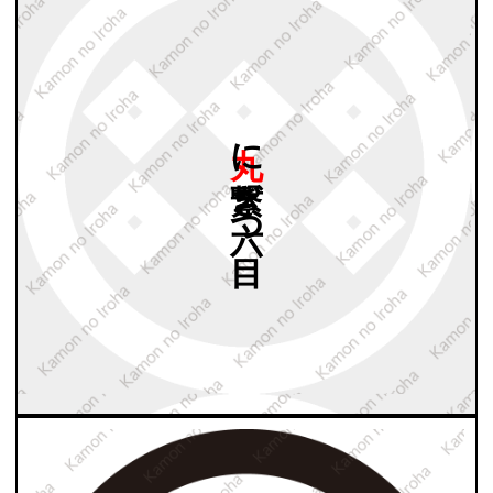
丸に
繋ぎ
六つ
目