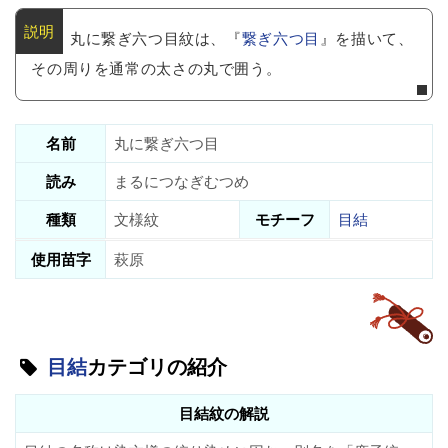
丸に繋ぎ六つ目紋は、『
繋ぎ六つ目
』を描いて、
その周りを通常の太さの丸で囲う。
名前
丸に繋ぎ六つ目
読み
まるにつなぎむつめ
種類
文様紋
モチーフ
目結
使用苗字
萩原
目結
カテゴリの紹介
目結紋の解説