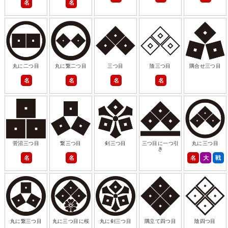
名
名
丸に二つ目
丸に繋二つ目
三つ目
陰三つ目
隅合せ三つ目
名
名
名
名
菅沼三つ目
繋三つ目
剣三つ目
三つ目に一つ引
丸に三つ目
き
名
名
名
大
戦
丸に繋三つ目
丸に三つ目に桜
丸に剣三つ目
隅立て四つ目
陰四つ目