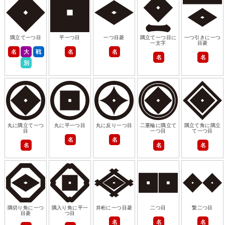
隅立て一つ目
平一つ目
一つ目菱
隅立て一つ目に
一つ引きに一つ
一文字
目菱
名
大
戦
名
名
名
名
別
丸に隅立て一つ
丸に平一つ目
丸に反り一つ目
二重輪に隅立て
隅立て角に隅立
目
一つ目
て一つ目
名
名
名
名
名
隅切り角に一つ
隅入り角に平一
井桁に一つ目菱
二つ目
繋二つ目
目菱
つ目
名
名
名