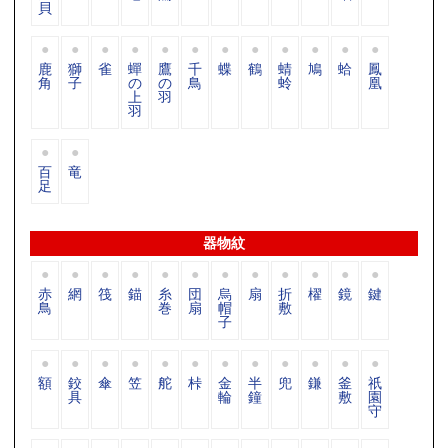
貝
鹿
獅
雀
蟬
鷹
千
蝶
鶴
蜻
鳩
蛤
鳳
角
子
の
の
鳥
蛉
凰
上
羽
羽
百
竜
足
器物紋
赤
網
筏
錨
糸
団
烏
扇
折
櫂
鏡
鍵
鳥
巻
扇
帽
敷
子
額
鉸
傘
笠
舵
桛
金
半
兜
鎌
釜
祇
具
輪
鐘
敷
園
守