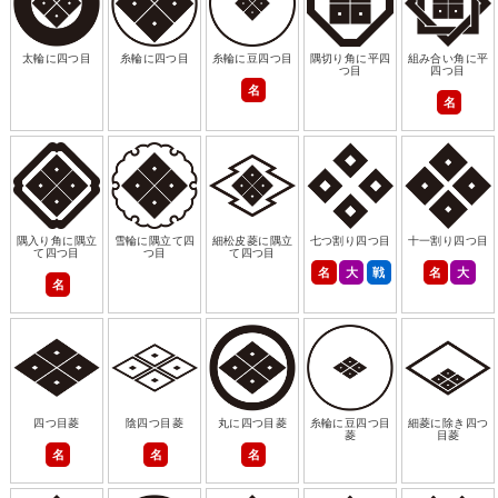
太輪に四つ目
糸輪に四つ目
糸輪に豆四つ目
隅切り角に平四
組み合い角に平
つ目
四つ目
名
名
隅入り角に隅立
雪輪に隅立て四
細松皮菱に隅立
七つ割り四つ目
十一割り四つ目
て四つ目
つ目
て四つ目
名
大
戦
名
大
名
四つ目菱
陰四つ目菱
丸に四つ目菱
糸輪に豆四つ目
細菱に除き四つ
菱
目菱
名
名
名