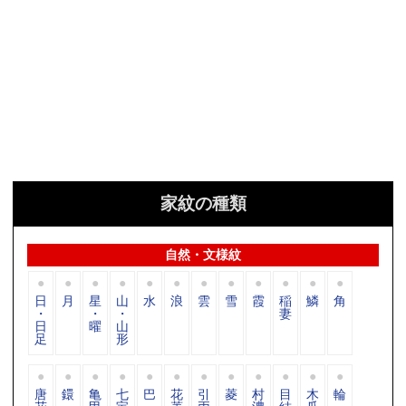
家紋の種類
自然・文様紋
日
月
星
山
水
浪
雲
雪
霞
稲
鱗
角
・
・
・
妻
日
曜
山
足
形
唐
鐶
亀
七
巴
花
引
菱
村
目
木
輪