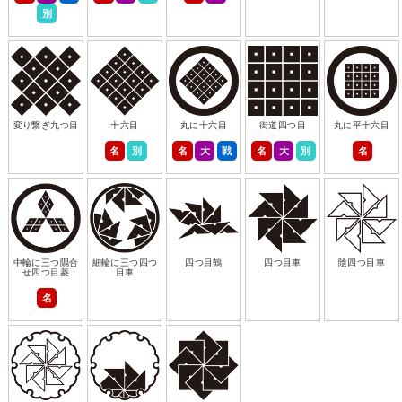
別
変り繋ぎ九つ目
十六目
丸に十六目
街道四つ目
丸に平十六目
名
別
名
大
戦
名
大
別
名
中輪に三つ隅合
細輪に三つ四つ
四つ目鶴
四つ目車
陰四つ目車
せ四つ目菱
目車
名