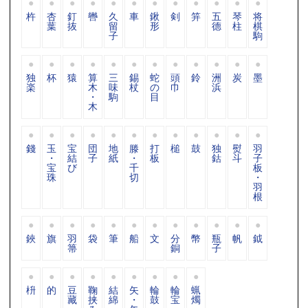
杵
杏
釘
轡
久
車
鍬
剣
笄
五
琴
将
葉
抜
留
形
德
柱
棋
子
駒
独
杯
猿
算
三
錫
蛇
頭
鈴
洲
炭
墨
楽
木
味
杖
の
巾
浜
・
駒
目
木
錢
玉
宝
団
地
滕
打
槌
鼓
独
熨
羽
・
結
子
紙
・
板
鈷
斗
子
宝
び
千
板
珠
切
・
羽
根
鋏
旗
羽
袋
筆
船
文
分
幣
瓶
帆
鉞
箒
銅
子
枡
的
豆
鞠
結
矢
輪
輪
蝋
藏
挟
綿
・
鼓
宝
燭