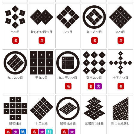
七つ目
持ち合い四つ目
八つ目
丸に八つ目
九つ目
名
名
名
名
丸に九つ目
平九つ目
丸に平九つ目
繋ぎ九つ目
十字九つ目
名
名
大
名
能勢目結
十二目結
能勢目結菱
三階四つ目菱
四つ目結崩し
名
大
戦
名
大
別
名
大