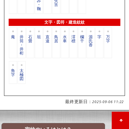
み
矢
・
筈
鞠
文字・図符・建造紋紋
庵
井
石
垣
直
鳥
水
澪
欄
源
字
万
筒
畳
違
居
車
標
干
氏
字
・
香
井
桁
角
太
字
極
図
最終更新日：
2025-09-06 11:22