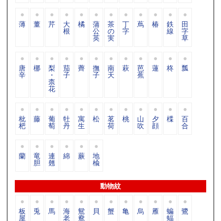
薄
董
芹
大
橘
蒲
茶
丁
蔦
椿
鉄
田
根
公
の
字
線
字
英
実
草
唐
梛
梨
茄
薺
撫
南
萩
芭
蓮
柊
瓢
辛
・
子
子
天
蕉
柰
花
枇
藤
葡
牡
寓
松
茗
桃
山
夕
楪
百
杷
萄
丹
生
荷
吹
顔
合
蘭
竜
連
綿
蕨
地
胆
翹
楡
動物紋
板
兎
馬
海
鴛
貝
蟹
亀
烏
雁
蝙
鷺
屋
老
鴦
蝠