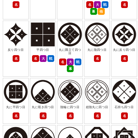
名
名
大
戦
名
幕
他
反り四つ目
平四つ目
丸に隅立て四つ
丸に陰四つ目
丸に反り四つ目
目
名
名
大
戦
名
名
名
大
戦
幕
丸に平四つ目
丸に覗き四つ目
陰輪に四つ目
総陰丸に四つ目
石持ち四つ目
名
名
名
名
名