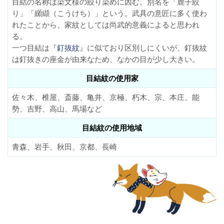
目結の名称は染文様の絞り染めに因む。別名を「鹿子絞
り」「纐纈（こうけち）」という。武具の意匠に多く使わ
れたことから、家紋としては尚武的意義によると思われ
る。
一つ目結は『
釘抜紋
』に似ており区別しにくいが、釘抜紋
は釘抜きの座金が由来なため、なかの目が少し大きい。
目結紋の使用家
佐々木、椎屋、斎藤、亀井、京極、朽木、宗、本庄、能
勢、吉野、高山、馬場など
目結紋の使用地域
青森、岩手、秋田、京都、長崎