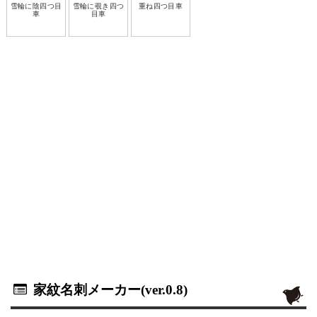
雪輪に陰四つ目
雪輪に覗き四つ
重ね四つ目車
車
目車
家紋名刺メーカー(ver.0.8)