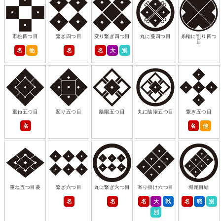
市松四つ目
繋ぎ四つ目
変り繋ぎ四つ目
丸に蔓四つ目
糸輪に割り四つ
目
名
他
名
名
大
別
重ね五つ目
変り五つ目
陰陽五つ目
丸に陰陽五つ目
繋ぎ五つ目
名
名
他
重ね五つ目菱
繋ぎ六つ目
丸に繋ぎ六つ目
寄り掛け六つ目
堀尾目結
名
名
名
大
戦
名
戦
別
別