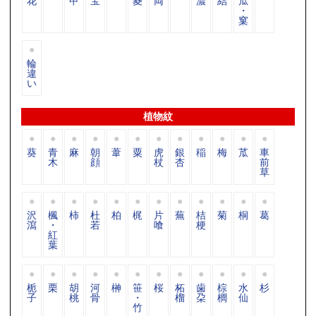
花
甲
宝
菱
両
濃
結
瓜
・
窠
輪
違
い
植物紋
葵
青
麻
朝
葦
粟
虎
銀
稲
梅
苽
車
木
顔
杖
杏
前
草
沢
楓
柿
杜
柏
梶
片
蕪
桔
菊
桐
葛
瀉
・
若
喰
梗
紅
葉
栀
栗
胡
河
榊
笹
桜
柘
歯
棕
水
杉
子
桃
骨
・
榴
朶
櫚
仙
竹