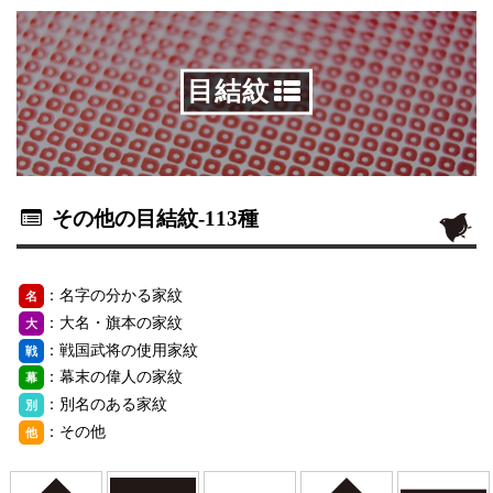
目結紋
その他の目結紋
-113種
：名字の分かる家紋
名
：大名・旗本の家紋
大
：戦国武将の使用家紋
戦
：幕末の偉人の家紋
幕
：別名のある家紋
別
：その他
他