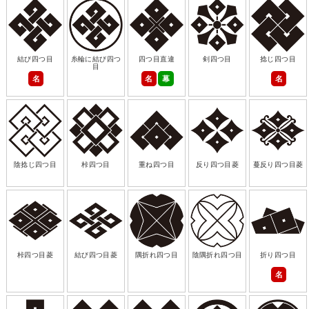
結び四つ目
糸輪に結び四つ
四つ目直違
剣四つ目
捻じ四つ目
目
名
名
幕
名
陰捻じ四つ目
桛四つ目
重ね四つ目
反り四つ目菱
蔓反り四つ目菱
桛四つ目菱
結び四つ目菱
隅折れ四つ目
陰隅折れ四つ目
折り四つ目
名