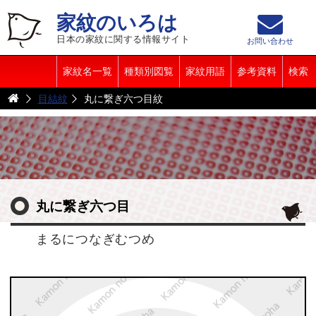
家紋のいろは
日本の家紋に関する情報サイト
お問い合わせ
家紋名一覧
種類別図覧
家紋用語
参考資料
検索
目結紋
丸に繋ぎ六つ目紋
丸に繋ぎ六つ目
まるにつなぎむつめ