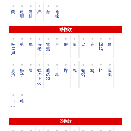
蘭
竜
連
綿
蕨
地
胆
翹
楡
動物紋
板
兎
馬
海
鴛
貝
蟹
亀
烏
雁
蝙
鷺
屋
老
鴦
蝠
貝
鹿
獅
雀
蟬
鷹
千
蝶
鶴
蜻
鳩
蛤
鳳
角
子
の
の
鳥
蛉
凰
上
羽
羽
百
竜
足
器物紋