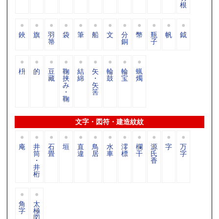
根
鋏
旗
羽
袋
筆
船
文
分
幣
瓶
帆
鉞
箒
銅
子
枡
的
豆
鞠
結
矢
輪
輪
蝋
藏
挟
綿
・
鼓
宝
燭
み
矢
・
筈
鞠
文字・図符・建造紋紋
庵
井
石
垣
直
鳥
水
澪
欄
源
字
万
筒
畳
違
居
車
標
干
氏
字
・
香
井
桁
角
太
字
極
図