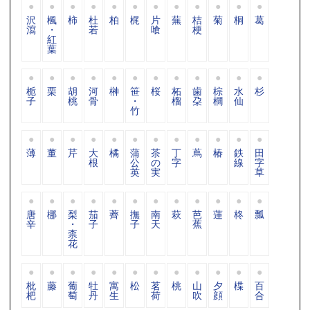
沢
楓
柿
杜
柏
梶
片
蕪
桔
菊
桐
葛
瀉
・
若
喰
梗
紅
葉
栀
栗
胡
河
榊
笹
桜
柘
歯
棕
水
杉
子
桃
骨
・
榴
朶
櫚
仙
竹
薄
董
芹
大
橘
蒲
茶
丁
蔦
椿
鉄
田
根
公
の
字
線
字
英
実
草
唐
梛
梨
茄
薺
撫
南
萩
芭
蓮
柊
瓢
辛
・
子
子
天
蕉
柰
花
枇
藤
葡
牡
寓
松
茗
桃
山
夕
楪
百
杷
萄
丹
生
荷
吹
顔
合