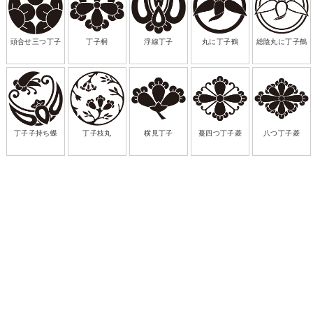
頭合せ三つ丁子
丁子桐
浮線丁子
丸に丁子鶴
総陰丸に丁子鶴
丁子子持ち蝶
丁子枝丸
横見丁子
蔓四つ丁子菱
八つ丁子菱