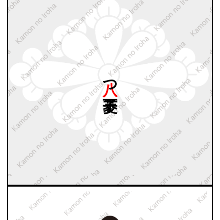
八つ
丁子菱