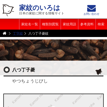
家紋のいろは
日本の家紋に関する情報サイト
お問い合わせ
家紋名一覧
種類別図覧
家紋用語
参考資料
検索
丁字紋
八つ丁子菱紋
八つ丁子菱
やつちょうじびし