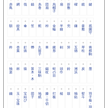
赤
網
筏
錨
糸
団
烏
扇
折
櫂
鏡
鍵
鳥
巻
扇
帽
敷
子
額
鉸
傘
笠
舵
桛
金
半
兜
鎌
釜
祇
具
輪
鐘
敷
園
守
杵
杏
釘
轡
久
車
鍬
剣
笄
五
琴
将
葉
抜
留
形
德
柱
棋
子
駒
独
杯
猿
算
三
錫
蛇
頭
鈴
洲
炭
墨
楽
木
味
杖
の
巾
浜
・
駒
目
木
錢
玉
宝
団
地
滕
打
槌
鼓
独
熨
羽
・
結
子
紙
・
板
鈷
斗
子
宝
び
千
板
珠
切
・
羽