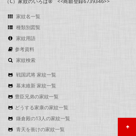
（C）家紋のいろは® <<商願登録6739346>>
家紋名一覧
種類別図覧
家紋用語
参考資料
家紋検索
戦国武将 家紋一覧
幕末維新 家紋一覧
豊臣兄弟の家紋一覧
どうする家康の家紋一覧
鎌倉殿の13人の家紋一覧
青天を衝けの家紋一覧