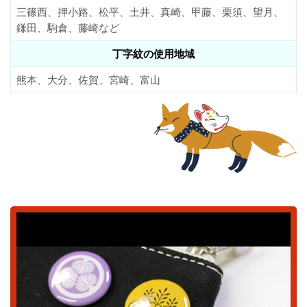
三篠西、押小路、松平、土井、真崎、甲藤、栗須、望月、
鎌田、駒倉、藤崎など
丁字紋の使用地域
熊本、大分、佐賀、宮崎、富山