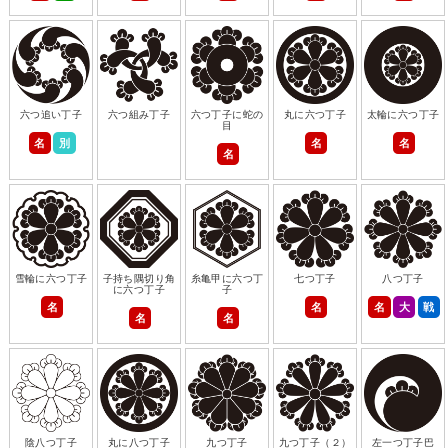
六つ追い丁子
六つ組み丁子
六つ丁子に蛇の
丸に六つ丁子
太輪に六つ丁子
目
名
別
名
名
名
雪輪に六つ丁子
子持ち隅切り角
糸亀甲に六つ丁
七つ丁子
八つ丁子
に六つ丁子
子
名
名
名
大
戦
名
名
陰八つ丁子
丸に八つ丁子
九つ丁子
九つ丁子（２）
左一つ丁子巴