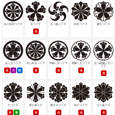
丸に剣四つ丁子
五つ丁子
五つ捻じ丁子
剣五つ丁子
蔓五つ丁子
名
丸に五つ丁子
丸に剣五つ丁子
中輪に五つ丁子
雪輪に五つ丁子
五つ鐶輪に五つ
丁子
名
大
戦
名
名
名
名
六つ丁子
押小路丁子
繋ぎ六つ丁子
剣六つ丁子
六つ葉丁子
名
幕
名
名
名
名