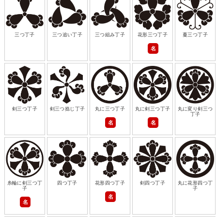
三つ丁子
三つ追い丁子
三つ組み丁子
花形三つ丁子
蔓三つ丁子
名
剣三つ丁子
剣三つ捻じ丁子
丸に三つ丁子
丸に剣三つ丁子
丸に変り剣三つ
丁子
名
名
糸輪に剣三つ丁
四つ丁子
花形四つ丁子
剣四つ丁子
丸に花形四つ丁
子
子
名
名