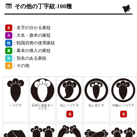
その他の丁字紋
-100種
：名字の分かる家紋
名
：大名・旗本の家紋
大
：戦国武将の使用家紋
戦
：幕末の偉人の家紋
幕
：別名のある家紋
別
：その他
他
一つ丁子
石持ち地抜き一
丸に一つ丁子
丸に花丁子
中輪に一つ丁子
つ丁子
名
名