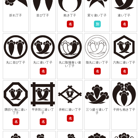
折れ丁子
並び丁子
抱き丁子
変り違い丁子
違い丁子
名
別
名
丸に並び丁子
丸に違い丁子
丸に陰陽食い違
陰丸に違い丁子
六角に違い丁子
い丁子
名
名
名
隅切り角に違い
平井筒に違い丁
井桁に違い丁子
三つ盛り違い丁
子持ち抱き丁子
丁子
子
子
名
名
名