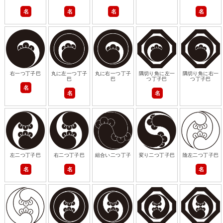
名
名
名
名
右一つ丁子巴
丸に左一つ丁子
丸に右一つ丁子
隅切り角に左一
隅切り角に右一
巴
巴
つ丁子巴
つ丁子巴
名
名
名
左二つ丁子巴
右二つ丁子巴
組合い二つ丁子
変り二つ丁子巴
陰左二つ丁子巴
名
名
名