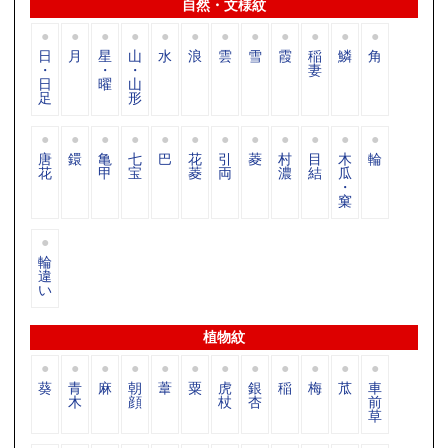
自然・文様紋
日
月
星
山
水
浪
雲
雪
霞
稲
鱗
角
・
・
・
妻
日
曜
山
足
形
唐
鐶
亀
七
巴
花
引
菱
村
目
木
輪
花
甲
宝
菱
両
濃
結
瓜
・
窠
輪
違
い
植物紋
葵
青
麻
朝
葦
粟
虎
銀
稲
梅
苽
車
木
顔
杖
杏
前
草