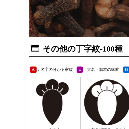
その他の丁字紋
-100種
：名字の分かる家紋
：大名・旗本の家紋
名
大
戦