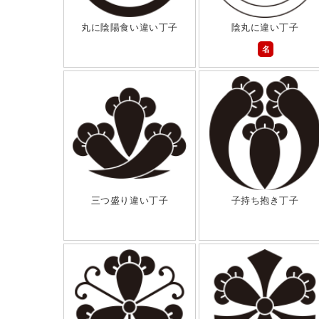
丸に陰陽食い違い丁子
陰丸に違い丁子
名
三つ盛り違い丁子
子持ち抱き丁子