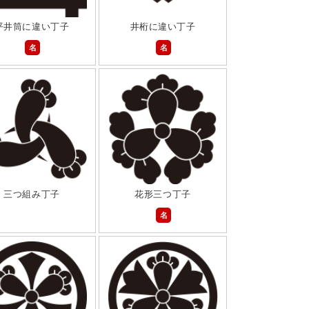
平井筒に違い丁子
井桁に違い丁子
名
名
三つ組み丁子
花形三つ丁子
名