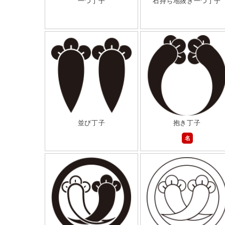
一つ丁子
石持ち地抜き一つ丁子
並び丁子
抱き丁子
名