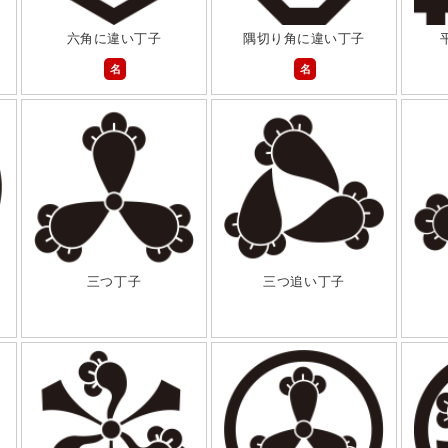
六角に違い丁子
隅切り角に違い丁子
名
名
三つ丁子
三つ追い丁子