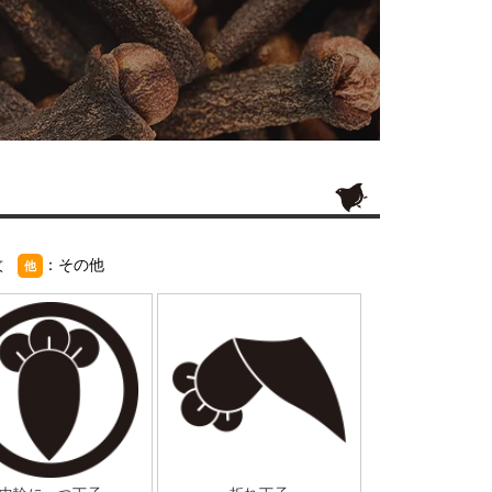
紋
：その他
他