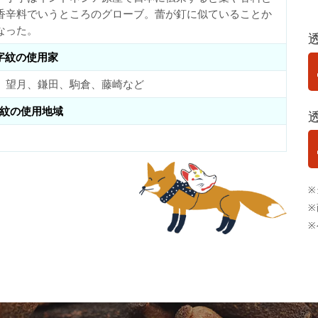
香辛料でいうところのグローブ。蕾が釘に似ていることか
なった。
字紋の使用家
、望月、鎌田、駒倉、藤崎など
紋の使用地域
※
※
※