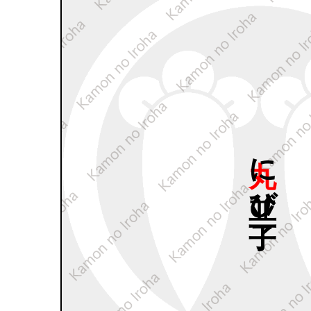
丸に
並び
丁子