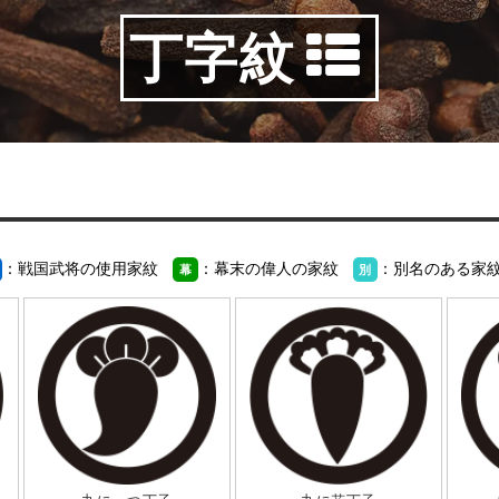
丁字紋
：戦国武将の使用家紋
：幕末の偉人の家紋
：別名のある家
幕
別