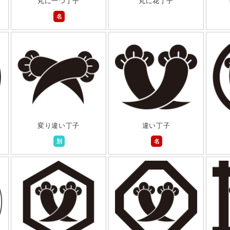
丸に一つ丁子
丸に花丁子
名
変り違い丁子
違い丁子
別
名