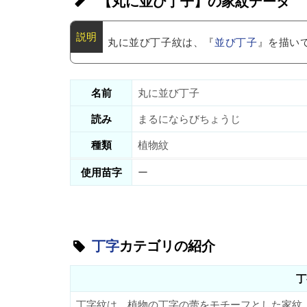
【丸に並び丁子】の家紋データ
丸に並び丁子紋は、『
並び丁子
』を描い
名前
丸に並び丁子
読み
まるにならびちょうじ
種類
植物紋
使用苗字
ー
丁字
カテゴリの紹介
丁
丁字紋は、植物の丁字の蕾をモチーフとした家紋