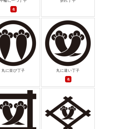
中輪に一つ丁子
折れ丁子
名
丸に並び丁子
丸に違い丁子
名