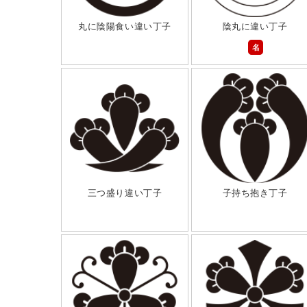
丸に陰陽食い違い丁子
陰丸に違い丁子
名
三つ盛り違い丁子
子持ち抱き丁子