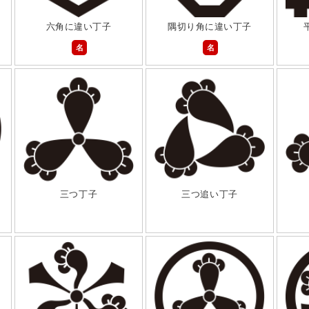
六角に違い丁子
隅切り角に違い丁子
名
名
三つ丁子
三つ追い丁子