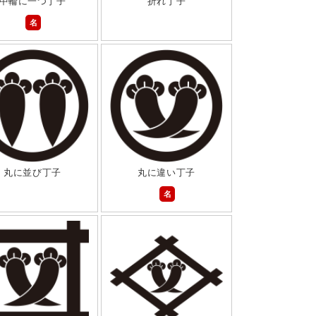
中輪に一つ丁子
折れ丁子
名
丸に並び丁子
丸に違い丁子
名