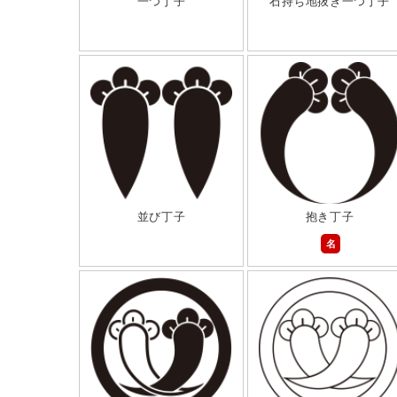
一つ丁子
石持ち地抜き一つ丁子
並び丁子
抱き丁子
名