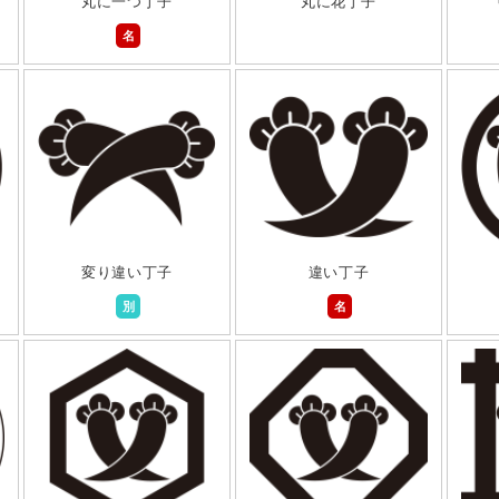
丸に一つ丁子
丸に花丁子
名
変り違い丁子
違い丁子
別
名