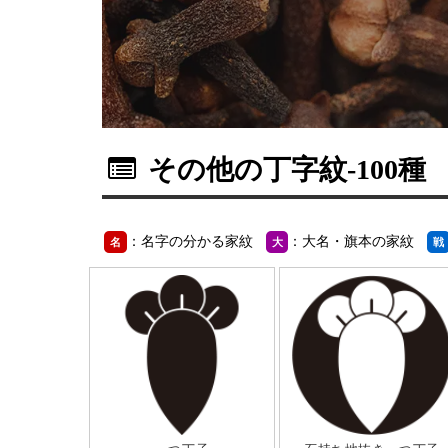
その他の丁字紋
-100種
：名字の分かる家紋
：大名・旗本の家紋
名
大
戦