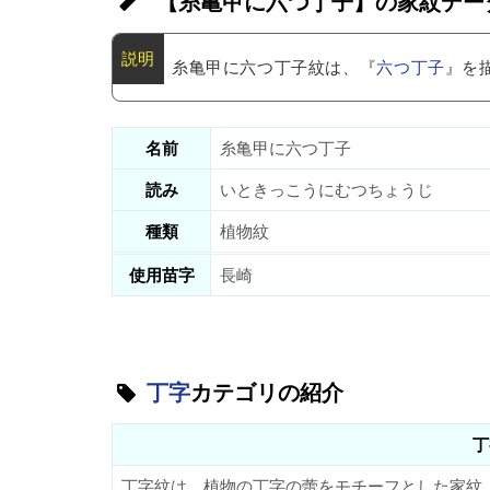
【糸亀甲に六つ丁子】の家紋デー
糸亀甲に六つ丁子紋は、『
六つ丁子
』を
名前
糸亀甲に六つ丁子
読み
いときっこうにむつちょうじ
種類
植物紋
使用苗字
長崎
丁字
カテゴリの紹介
丁
丁字紋は、植物の丁字の蕾をモチーフとした家紋