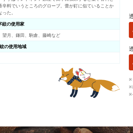
香辛料でいうところのグローブ。蕾が釘に似ていることか
なった。
字紋の使用家
、望月、鎌田、駒倉、藤崎など
紋の使用地域
※
※
※