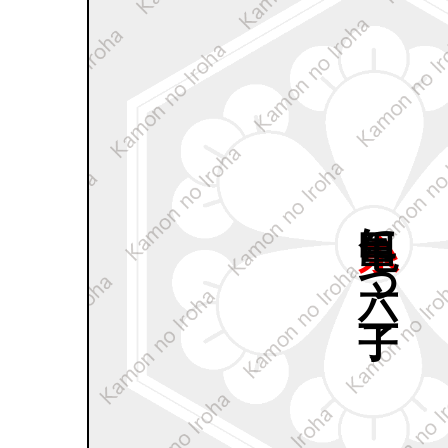
糸亀甲に
六つ
丁子