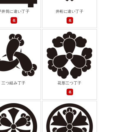
平井筒に違い丁子
井桁に違い丁子
名
名
三つ組み丁子
花形三つ丁子
名