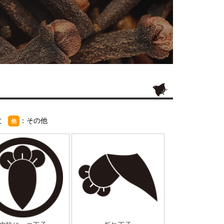
紋
：その他
他