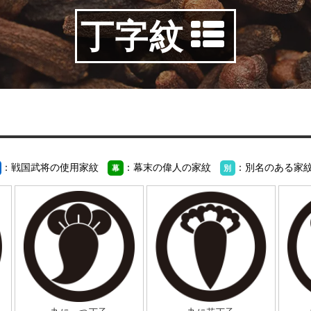
丁字紋
：戦国武将の使用家紋
：幕末の偉人の家紋
：別名のある家
幕
別