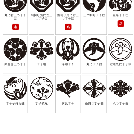
丸に右三つ丁子
隅切り角に左三
隅切り角に右三
三つ割り丁子巴
金輪丁子巴
巴
つ丁子巴
つ丁子巴
名
名
名
頭合せ三つ丁子
丁子桐
浮線丁子
丸に丁子鶴
総陰丸に丁子鶴
丁子子持ち蝶
丁子枝丸
横見丁子
蔓四つ丁子菱
八つ丁子菱