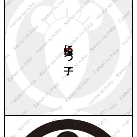
中輪に
一つ
丁子