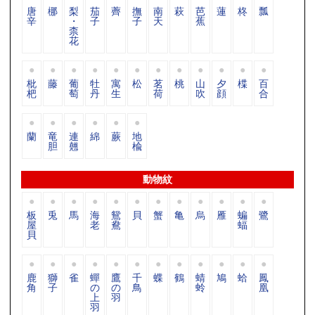
唐
梛
梨
茄
薺
撫
南
萩
芭
蓮
柊
瓢
辛
・
子
子
天
蕉
柰
花
枇
藤
葡
牡
寓
松
茗
桃
山
夕
楪
百
杷
萄
丹
生
荷
吹
顔
合
蘭
竜
連
綿
蕨
地
胆
翹
楡
動物紋
板
兎
馬
海
鴛
貝
蟹
亀
烏
雁
蝙
鷺
屋
老
鴦
蝠
貝
鹿
獅
雀
蟬
鷹
千
蝶
鶴
蜻
鳩
蛤
鳳
角
子
の
の
鳥
蛉
凰
上
羽
羽