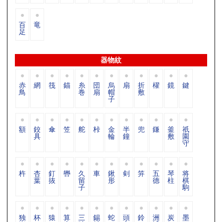
百
竜
足
器物紋
赤
網
筏
錨
糸
団
烏
扇
折
櫂
鏡
鍵
鳥
巻
扇
帽
敷
子
額
鉸
傘
笠
舵
桛
金
半
兜
鎌
釜
祇
具
輪
鐘
敷
園
守
杵
杏
釘
轡
久
車
鍬
剣
笄
五
琴
将
葉
抜
留
形
德
柱
棋
子
駒
独
杯
猿
算
三
錫
蛇
頭
鈴
洲
炭
墨