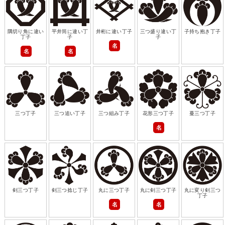
隅切り角に違い
平井筒に違い丁
井桁に違い丁子
三つ盛り違い丁
子持ち抱き丁子
丁子
子
子
名
名
名
三つ丁子
三つ追い丁子
三つ組み丁子
花形三つ丁子
蔓三つ丁子
名
剣三つ丁子
剣三つ捻じ丁子
丸に三つ丁子
丸に剣三つ丁子
丸に変り剣三つ
丁子
名
名