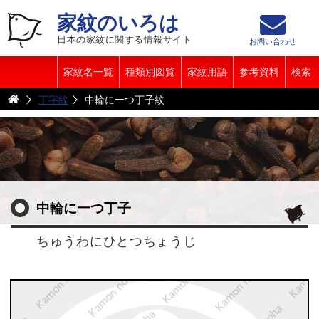
家紋のいろは
日本の家紋に関する情報サイト
お問い合わせ
家紋名一覧
種類別図覧
家紋用語
参考資料
検索
丁字紋
中輪に一つ丁子紋
中輪に一つ丁子
ちゅうわにひとつちょうじ