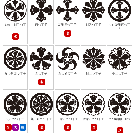
糸輪に剣三つ丁
四つ丁子
花形四つ丁子
剣四つ丁子
丸に花形四つ丁
子
子
名
名
丸に剣四つ丁子
五つ丁子
五つ捻じ丁子
剣五つ丁子
蔓五つ丁子
名
丸に五つ丁子
丸に剣五つ丁子
中輪に五つ丁子
雪輪に五つ丁子
五つ鐶輪に五つ
丁子
名
大
戦
名
名
名
名