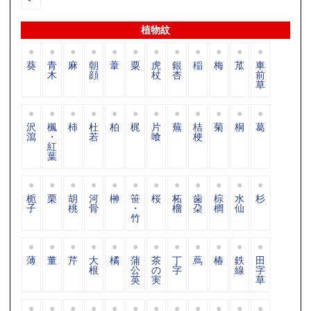
植物紋
葵
青
麻
朝
葦
粟
虎
銀
稲
梅
苽
車
木
顔
杖
杏
前
草
沢
楓
柿
杜
柏
梶
片
蕪
桔
菊
桐
葛
瀉
・
若
喰
梗
紅
葉
栀
栗
胡
河
榊
笹
桜
柘
歯
棕
水
杉
子
桃
骨
・
榴
朶
櫚
仙
竹
薄
董
芹
大
橘
蒲
茶
丁
蔦
椿
鉄
田
根
公
の
字
線
字
英
実
草