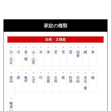
家紋の種類
自然・文様紋
日
月
星
山
水
浪
雲
雪
霞
稲
鱗
角
・
・
・
妻
日
曜
山
足
形
唐
鐶
亀
七
巴
花
引
菱
村
目
木
輪
花
甲
宝
菱
両
濃
結
瓜
・
窠
輪
違
い