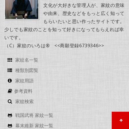
文化が大好きな管理人が、家紋の意味
や由来、歴史などをもっと広く知って
もらいたいと思い作ったサイトです。
少しでも家紋のことを知って好きになってもらえれば幸
いです。
（C）家紋のいろは® <<商願登録6739346>>
家紋名一覧
種類別図覧
家紋用語
参考資料
家紋検索
戦国武将 家紋一覧
幕末維新 家紋一覧