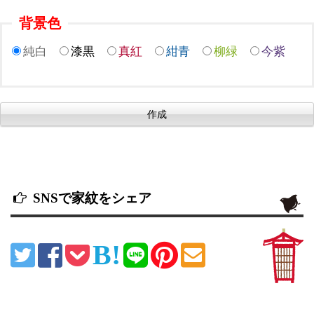
背景色
純白
漆黒
真紅
紺青
柳緑
今紫
SNSで家紋をシェア