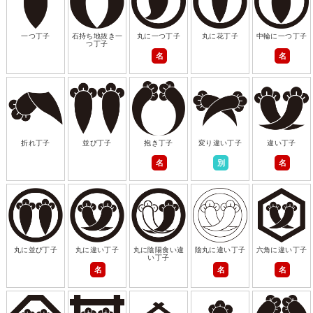
一つ丁子
石持ち地抜き一
丸に一つ丁子
丸に花丁子
中輪に一つ丁子
つ丁子
名
名
折れ丁子
並び丁子
抱き丁子
変り違い丁子
違い丁子
名
別
名
丸に並び丁子
丸に違い丁子
丸に陰陽食い違
陰丸に違い丁子
六角に違い丁子
い丁子
名
名
名