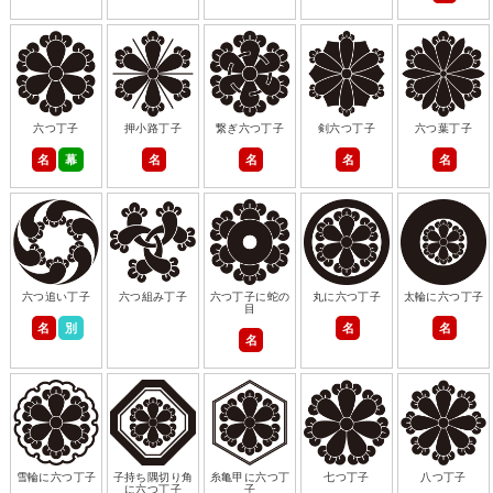
六つ丁子
押小路丁子
繋ぎ六つ丁子
剣六つ丁子
六つ葉丁子
名
幕
名
名
名
名
六つ追い丁子
六つ組み丁子
六つ丁子に蛇の
丸に六つ丁子
太輪に六つ丁子
目
名
別
名
名
名
雪輪に六つ丁子
子持ち隅切り角
糸亀甲に六つ丁
七つ丁子
八つ丁子
に六つ丁子
子