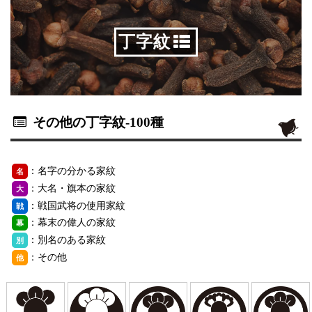
丁字紋
その他の丁字紋
-100種
：名字の分かる家紋
名
：大名・旗本の家紋
大
：戦国武将の使用家紋
戦
：幕末の偉人の家紋
幕
：別名のある家紋
別
：その他
他