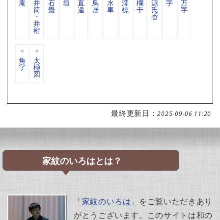
庵
井
石
垣
直
鳥
水
澪
欄
源
字
万
筒
畳
違
居
車
標
干
氏
字
・
香
井
桁
角
太
字
極
図
最終更新日：
2025-09-06 11:20
家紋のいろはとは？
「
家紋のいろは
」をご覧いただきあり
がとうございます。このサイトは和の