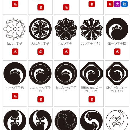
名
名
名
大
戦
名
名
陰八つ丁子
丸に八つ丁子
九つ丁子
九つ丁子（２）
左一つ丁子巴
名
名
名
名
右一つ丁子巴
丸に左一つ丁子
丸に右一つ丁子
隅切り角に左一
隅切り角に右一
巴
巴
つ丁子巴
つ丁子巴
名
名
名