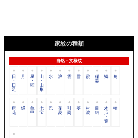
家紋の種類
自然・文様紋
日
月
星
山
水
浪
雲
雪
霞
稲
鱗
角
・
・
・
妻
日
曜
山
足
形
唐
鐶
亀
七
巴
花
引
菱
村
目
木
輪
花
甲
宝
菱
両
濃
結
瓜
・
窠