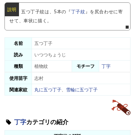
五つ丁子紋は、5本の『
丁子紋
』を尻合わせに寄
せて、車状に描く。
名前
五つ丁子
読み
いつつちょうじ
種類
植物紋
モチーフ
丁字
使用苗字
志村
関連家紋
丸に五つ丁子
、
雪輪に五つ丁子
丁字
カテゴリの紹介