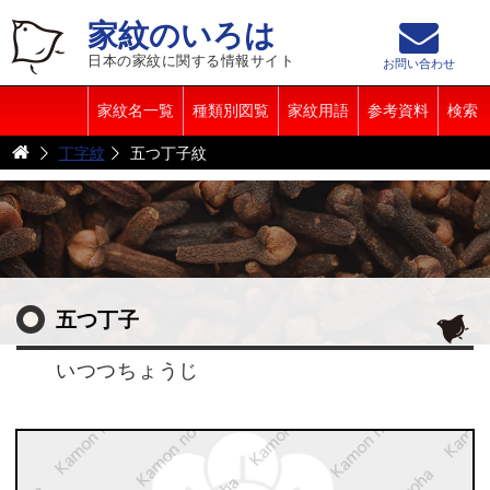
家紋のいろは
日本の家紋に関する情報サイト
お問い合わせ
家紋名一覧
種類別図覧
家紋用語
参考資料
検索
丁字紋
五つ丁子紋
五つ丁子
いつつちょうじ