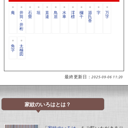
庵
井
石
垣
直
鳥
水
澪
欄
源
字
万
筒
畳
違
居
車
標
干
氏
字
・
香
井
桁
角
太
字
極
図
最終更新日：
2025-09-06 11:20
家紋のいろはとは？