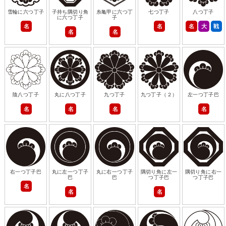
雪輪に六つ丁子
子持ち隅切り角
糸亀甲に六つ丁
七つ丁子
八つ丁子
に六つ丁子
子
名
名
名
大
戦
名
名
陰八つ丁子
丸に八つ丁子
九つ丁子
九つ丁子（２）
左一つ丁子巴
名
名
名
名
右一つ丁子巴
丸に左一つ丁子
丸に右一つ丁子
隅切り角に左一
隅切り角に右一
巴
巴
つ丁子巴
つ丁子巴
名
名
名