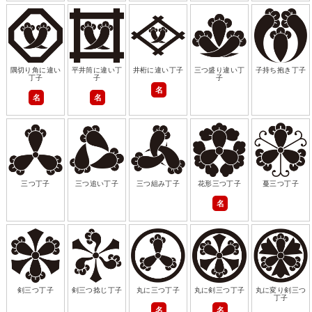
隅切り角に違い
平井筒に違い丁
井桁に違い丁子
三つ盛り違い丁
子持ち抱き丁子
丁子
子
子
名
名
名
三つ丁子
三つ追い丁子
三つ組み丁子
花形三つ丁子
蔓三つ丁子
名
剣三つ丁子
剣三つ捻じ丁子
丸に三つ丁子
丸に剣三つ丁子
丸に変り剣三つ
丁子
名
名