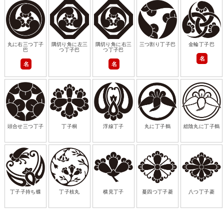
丸に右三つ丁子
隅切り角に左三
隅切り角に右三
三つ割り丁子巴
金輪丁子巴
巴
つ丁子巴
つ丁子巴
名
名
名
頭合せ三つ丁子
丁子桐
浮線丁子
丸に丁子鶴
総陰丸に丁子鶴
丁子子持ち蝶
丁子枝丸
横見丁子
蔓四つ丁子菱
八つ丁子菱