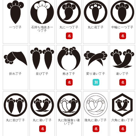
一つ丁子
石持ち地抜き一
丸に一つ丁子
丸に花丁子
中輪に一つ丁子
つ丁子
名
名
折れ丁子
並び丁子
抱き丁子
変り違い丁子
違い丁子
名
別
名
丸に並び丁子
丸に違い丁子
丸に陰陽食い違
陰丸に違い丁子
六角に違い丁子
い丁子
名
名
名