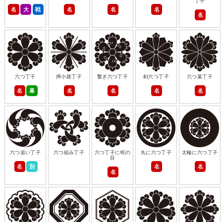
丁子
名
大
戦
名
名
名
名
六つ丁子
押小路丁子
繋ぎ六つ丁子
剣六つ丁子
六つ葉丁子
名
幕
名
名
名
名
六つ追い丁子
六つ組み丁子
六つ丁子に蛇の
丸に六つ丁子
太輪に六つ丁子
目
名
別
名
名
名