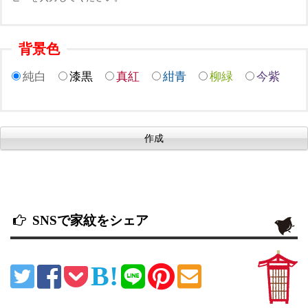
背景色
純白
漆黒
真紅
紺青
柳緑
今紫
SNSで家紋をシェア