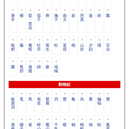
唐
梛
梨
茄
薺
撫
南
萩
芭
蓮
柊
瓢
辛
・
子
子
天
蕉
柰
花
枇
藤
葡
牡
寓
松
茗
桃
山
夕
楪
百
杷
萄
丹
生
荷
吹
顔
合
蘭
竜
連
綿
蕨
地
胆
翹
楡
動物紋
板
兎
馬
海
鴛
貝
蟹
亀
烏
雁
蝙
鷺
屋
老
鴦
蝠
貝
鹿
獅
雀
蟬
鷹
千
蝶
鶴
蜻
鳩
蛤
鳳
角
子
の
の
鳥
蛉
凰