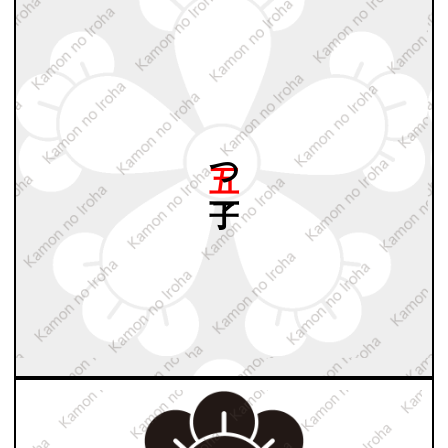
五つ
丁子