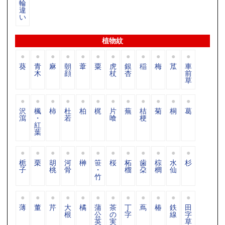
輪
違
い
植物紋
葵
青
麻
朝
葦
粟
虎
銀
稲
梅
苽
車
木
顔
杖
杏
前
草
沢
楓
柿
杜
柏
梶
片
蕪
桔
菊
桐
葛
瀉
・
若
喰
梗
紅
葉
栀
栗
胡
河
榊
笹
桜
柘
歯
棕
水
杉
子
桃
骨
・
榴
朶
櫚
仙
竹
薄
董
芹
大
橘
蒲
茶
丁
蔦
椿
鉄
田
根
公
の
字
線
字
英
実
草