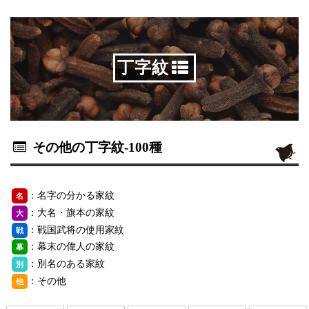
丁字紋
その他の丁字紋
-100種
：名字の分かる家紋
名
：大名・旗本の家紋
大
：戦国武将の使用家紋
戦
：幕末の偉人の家紋
幕
：別名のある家紋
別
：その他
他