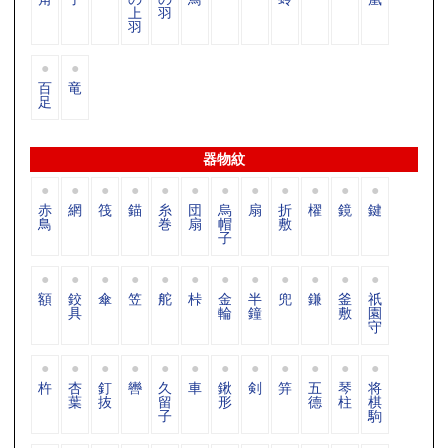
上
羽
羽
百
竜
足
器物紋
赤
網
筏
錨
糸
団
烏
扇
折
櫂
鏡
鍵
鳥
巻
扇
帽
敷
子
額
鉸
傘
笠
舵
桛
金
半
兜
鎌
釜
祇
具
輪
鐘
敷
園
守
杵
杏
釘
轡
久
車
鍬
剣
笄
五
琴
将
葉
抜
留
形
德
柱
棋
子
駒