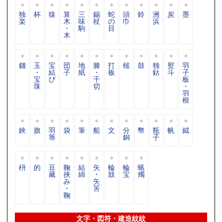
独
杯
猿
算
三
錫
蛇
頭
鈴
洲
炭
墨
楽
木
味
杖
の
巾
浜
・
駒
目
木
錢
玉
宝
団
地
滕
打
槌
鼓
独
熨
羽
・
結
子
紙
・
板
鈷
斗
子
宝
び
千
板
珠
切
・
羽
根
鋏
旗
羽
袋
筆
船
文
分
幣
瓶
帆
鉞
箒
銅
子
枡
的
豆
鞠
結
矢
輪
輪
蝋
藏
挟
綿
・
鼓
宝
燭
み
矢
・
筈
鞠
文字・図符・建造紋紋