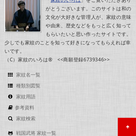
「
家紋のいろは
」をご覧いただきあり
がとうございます。このサイトは和の
文化が大好きな管理人が、家紋の意味
や由来、歴史などをもっと広く知って
もらいたいと思い作ったサイトです。
少しでも家紋のことを知って好きになってもらえれば幸
いです。
（C）家紋のいろは® <<商願登録6739346>>
家紋名一覧
種類別図覧
家紋用語
参考資料
家紋検索
戦国武将 家紋一覧