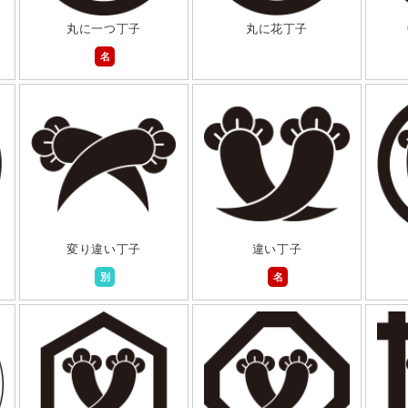
丸に一つ丁子
丸に花丁子
名
変り違い丁子
違い丁子
別
名