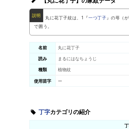
【丸に花丁子】の家紋データ
丸に花丁子紋は、1『
一つ丁子
』の萼（が
で囲う。
名前
丸に花丁子
読み
まるにはなちょうじ
種類
植物紋
使用苗字
ー
丁字
カテゴリの紹介
丁