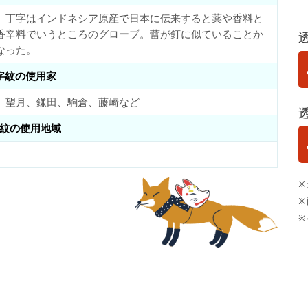
。丁字はインドネシア原産で日本に伝来すると薬や香料と
香辛料でいうところのグローブ。蕾が釘に似ていることか
なった。
字紋の使用家
、望月、鎌田、駒倉、藤崎など
紋の使用地域
※
※
※