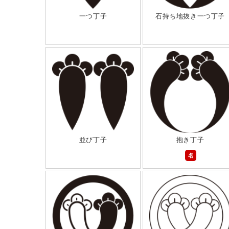
一つ丁子
石持ち地抜き一つ丁子
並び丁子
抱き丁子
名