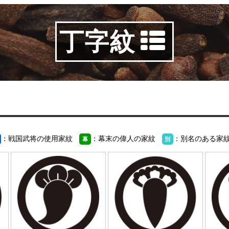
丁字紋
：戦国武将の使用家紋
：幕末の偉人の家紋
：別名のある家
幕
別