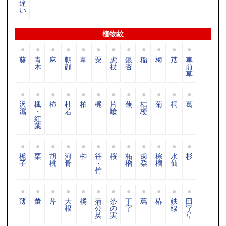
違
い
植物紋
葵
青
麻
朝
葦
粟
虎
銀
稲
梅
苽
車
木
顔
杖
杏
前
草
沢
楓
柿
杜
柏
梶
片
蕪
桔
菊
桐
葛
瀉
・
若
喰
梗
紅
葉
栀
栗
胡
河
榊
笹
桜
柘
歯
棕
水
杉
子
桃
骨
・
榴
朶
櫚
仙
竹
薄
董
芹
大
橘
蒲
茶
丁
蔦
椿
鉄
田
根
公
の
字
線
字
英
実
草