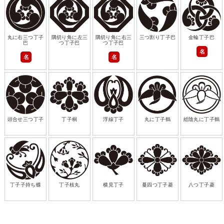
丸に右三つ丁子
隅切り角に左三
隅切り角に右三
三つ割り丁子巴
金輪丁子巴
巴
つ丁子巴
つ丁子巴
名
名
名
頭合せ三つ丁子
丁子桐
浮線丁子
丸に丁子鶴
総陰丸に丁子鶴
丁子子持ち蝶
丁子枝丸
横見丁子
蔓四つ丁子菱
八つ丁子菱