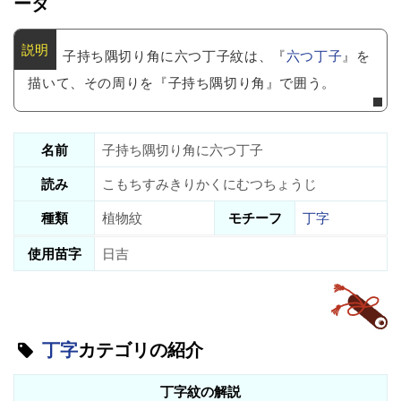
ータ
子持ち隅切り角に六つ丁子紋は、『
六つ丁子
』を
描いて、その周りを『子持ち隅切り角』で囲う。
名前
子持ち隅切り角に六つ丁子
読み
こもちすみきりかくにむつちょうじ
種類
植物紋
モチーフ
丁字
使用苗字
日吉
丁字
カテゴリの紹介
丁字紋の解説