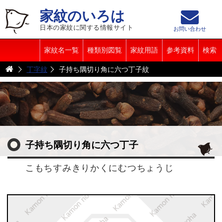
家紋のいろは
日本の家紋に関する情報サイト
お問い合わせ
家紋名一覧
種類別図覧
家紋用語
参考資料
検索
丁字紋
子持ち隅切り角に六つ丁子紋
子持ち隅切り角に六つ丁子
こもちすみきりかくにむつちょうじ