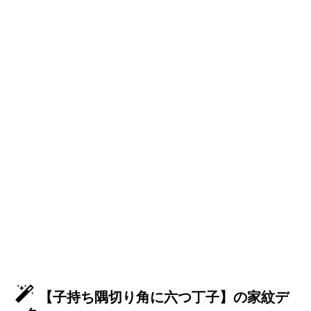
【子持ち隅切り角に六つ丁子】の家紋デ