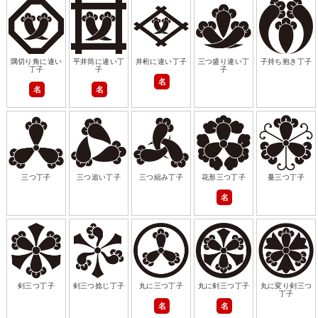
隅切り角に違い
平井筒に違い丁
井桁に違い丁子
三つ盛り違い丁
子持ち抱き丁子
丁子
子
子
名
名
名
三つ丁子
三つ追い丁子
三つ組み丁子
花形三つ丁子
蔓三つ丁子
名
剣三つ丁子
剣三つ捻じ丁子
丸に三つ丁子
丸に剣三つ丁子
丸に変り剣三つ
丁子
名
名