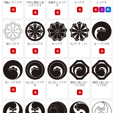
雪輪に六つ丁子
子持ち隅切り角
糸亀甲に六つ丁
七つ丁子
八つ丁子
に六つ丁子
子
名
名
名
大
戦
名
名
陰八つ丁子
丸に八つ丁子
九つ丁子
九つ丁子（２）
左一つ丁子巴
名
名
名
名
右一つ丁子巴
丸に左一つ丁子
丸に右一つ丁子
隅切り角に左一
隅切り角に右一
巴
巴
つ丁子巴
つ丁子巴
名
名
名