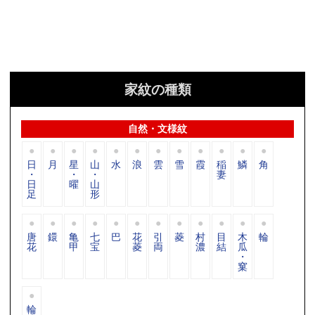
家紋の種類
自然・文様紋
日
月
星
山
水
浪
雲
雪
霞
稲
鱗
角
・
・
・
妻
日
曜
山
足
形
唐
鐶
亀
七
巴
花
引
菱
村
目
木
輪
花
甲
宝
菱
両
濃
結
瓜
・
窠
輪