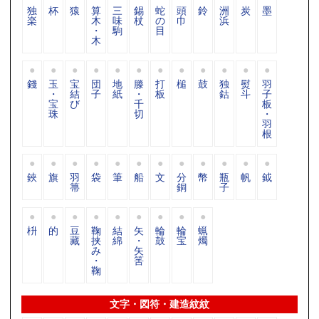
独
杯
猿
算
三
錫
蛇
頭
鈴
洲
炭
墨
楽
木
味
杖
の
巾
浜
・
駒
目
木
錢
玉
宝
団
地
滕
打
槌
鼓
独
熨
羽
・
結
子
紙
・
板
鈷
斗
子
宝
び
千
板
珠
切
・
羽
根
鋏
旗
羽
袋
筆
船
文
分
幣
瓶
帆
鉞
箒
銅
子
枡
的
豆
鞠
結
矢
輪
輪
蝋
藏
挟
綿
・
鼓
宝
燭
み
矢
・
筈
鞠
文字・図符・建造紋紋