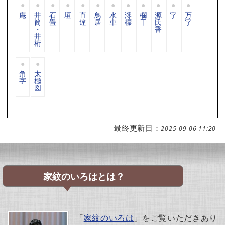
庵
井
石
垣
直
鳥
水
澪
欄
源
字
万
筒
畳
違
居
車
標
干
氏
字
・
香
井
桁
角
太
字
極
図
最終更新日：
2025-09-06 11:20
家紋のいろはとは？
「
家紋のいろは
」をご覧いただきあり