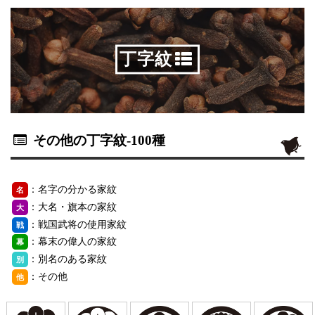
丁字紋
その他の丁字紋
-100種
：名字の分かる家紋
名
：大名・旗本の家紋
大
：戦国武将の使用家紋
戦
：幕末の偉人の家紋
幕
：別名のある家紋
別
：その他
他