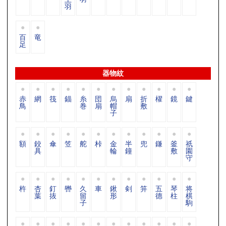
羽
百
竜
足
器物紋
赤
網
筏
錨
糸
団
烏
扇
折
櫂
鏡
鍵
鳥
巻
扇
帽
敷
子
額
鉸
傘
笠
舵
桛
金
半
兜
鎌
釜
祇
具
輪
鐘
敷
園
守
杵
杏
釘
轡
久
車
鍬
剣
笄
五
琴
将
葉
抜
留
形
德
柱
棋
子
駒