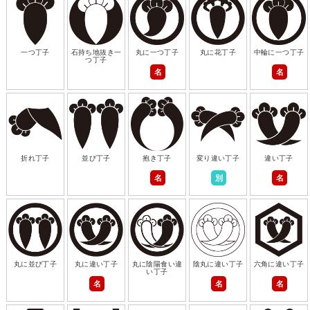
一つ丁子
石持ち地抜き一
丸に一つ丁子
丸に花丁子
中輪に一つ丁子
つ丁子
名
名
折れ丁子
並び丁子
抱き丁子
変り違い丁子
違い丁子
名
別
名
丸に並び丁子
丸に違い丁子
丸に陰陽食い違
陰丸に違い丁子
六角に違い丁子
い丁子
名
名
名