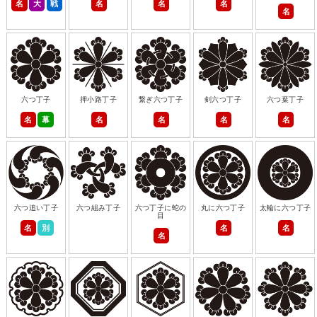
名
大
戦
名
名
名
名
六つ丁子
押小路丁子
繋ぎ六つ丁子
剣六つ丁子
六つ葉丁子
名
幕
名
名
名
名
六つ追い丁子
六つ組み丁子
六つ丁子に蛇の
丸に六つ丁子
太輪に六つ丁子
目
名
別
名
名
名