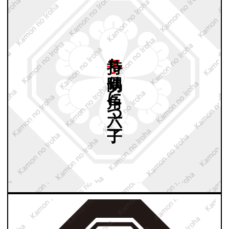
子持ち
隅切り
角に
六つ
丁子