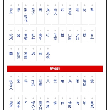
唐
梛
梨
茄
薺
撫
南
萩
芭
蓮
柊
瓢
辛
・
子
子
天
蕉
柰
花
枇
藤
葡
牡
寓
松
茗
桃
山
夕
楪
百
杷
萄
丹
生
荷
吹
顔
合
蘭
竜
連
綿
蕨
地
胆
翹
楡
動物紋
板
兎
馬
海
鴛
貝
蟹
亀
烏
雁
蝙
鷺
屋
老
鴦
蝠
貝
鹿
獅
雀
蟬
鷹
千
蝶
鶴
蜻
鳩
蛤
鳳
角
子
の
の
鳥
蛉
凰
上
羽