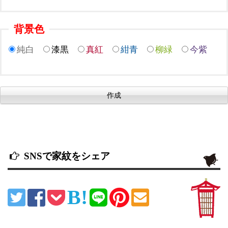
背景色
純白
漆黒
真紅
紺青
柳緑
今紫
SNSで家紋をシェア