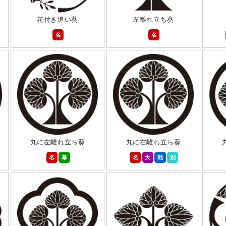
花付き追い葵
左離れ立ち葵
名
名
丸に左離れ立ち葵
丸に右離れ立ち葵
名
幕
名
大
戦
別