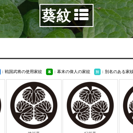
葵紋
：戦国武将の使用家紋
：幕末の偉人の家紋
：別名のある家
幕
別