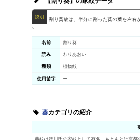
【割り葵】の家紋データ
割り葵紋は、半分に割った葵の葉を左右
名前
割り葵
読み
わりあおい
種類
植物紋
使用苗字
ー
葵
カテゴリの紹介
葵紋は徳川氏の家紋として有名。もともとは京都