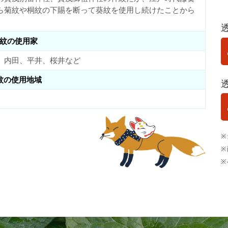
ら菊紋や桐紋の下賜を断って葵紋を使用し続けたことから
紋の使用家
、内田、平井、桜井など
紋の使用地域
※
※
※