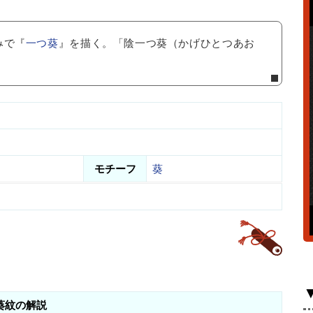
みで『
一つ葵
』を描く。「陰一つ葵（かげひとつあお
モチーフ
葵
葵紋の解説