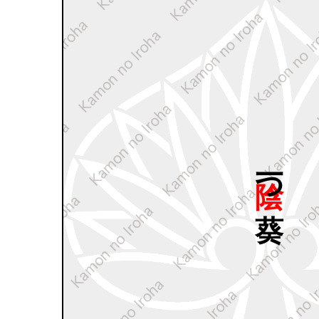
陰一つ
葵