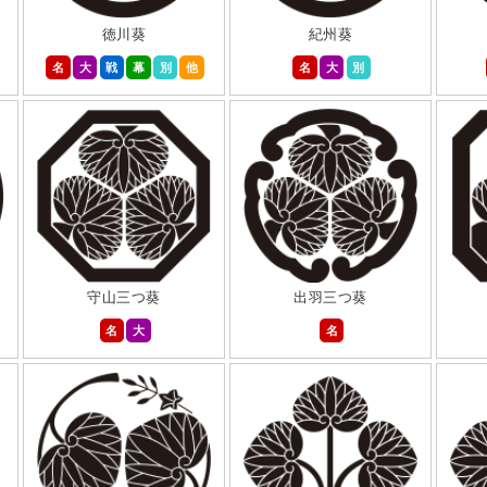
徳川葵
紀州葵
名
大
戦
幕
別
他
名
大
別
守山三つ葵
出羽三つ葵
名
大
名