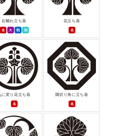
右離れ立ち葵
花立ち葵
名
大
戦
別
名
丸に変り花立ち葵
隅切り角に立ち葵
名
名