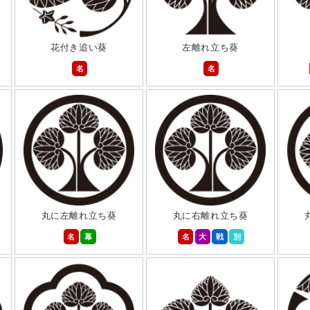
花付き追い葵
左離れ立ち葵
名
名
丸に左離れ立ち葵
丸に右離れ立ち葵
名
幕
名
大
戦
別