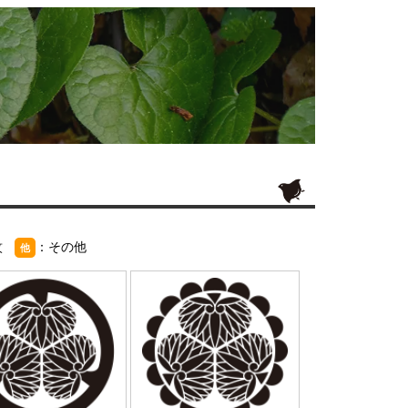
紋
：その他
他