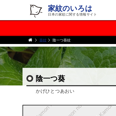
家紋のいろは
日本の家紋に関する情報サイト
葵紋
陰一つ葵紋
陰一つ葵
かげひとつあおい