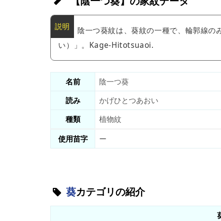
【陰一つ葵】の家紋データ
陰一つ葵紋は、葵紋の一種で、輪郭線の
い）」。Kage-Hitotsuaoi.
名前
陰一つ葵
読み
かげひとつあおい
種類
植物紋
使用苗字
ー
葵
カテゴリの紹介