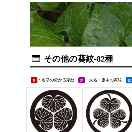
その他の葵紋
-82種
：名字の分かる家紋
：大名・旗本の家紋
名
大
戦