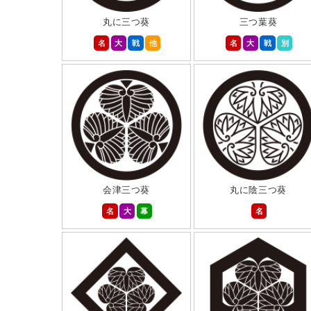
丸に三つ葵
三つ葉葵
名
大
戦
他
名
大
戦
別
会津三つ葵
丸に陰三つ葵
名
大
幕
名