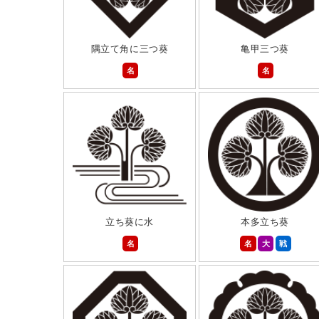
隅立て角に三つ葵
亀甲三つ葵
名
名
立ち葵に水
本多立ち葵
名
名
大
戦