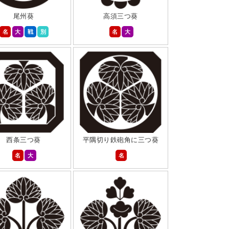
尾州葵
高須三つ葵
名
大
戦
別
名
大
西条三つ葵
平隅切り鉄砲角に三つ葵
名
大
名