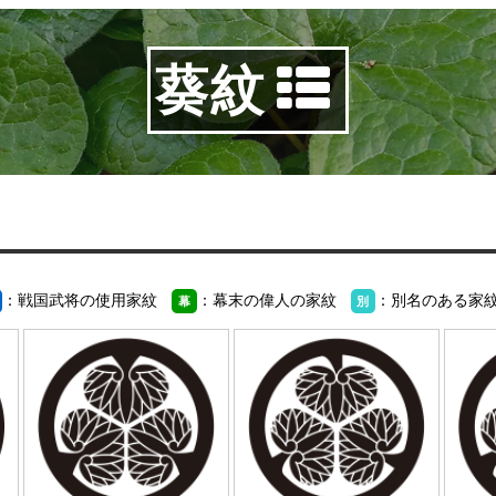
葵紋
：戦国武将の使用家紋
：幕末の偉人の家紋
：別名のある家
幕
別