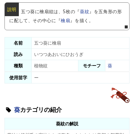
五つ葵に檜扇紋は、5枚の『
葵紋
』を五角形の形
に配して、その中心に『
檜扇
』を描く。
名前
五つ葵に檜扇
読み
いつつあおいにひおうぎ
種類
植物紋
モチーフ
葵
使用苗字
ー
葵
カテゴリの紹介
葵紋の解説