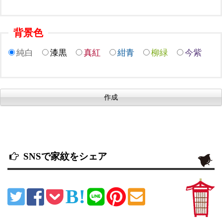
背景色
純白
漆黒
真紅
紺青
柳緑
今紫
SNSで家紋をシェア