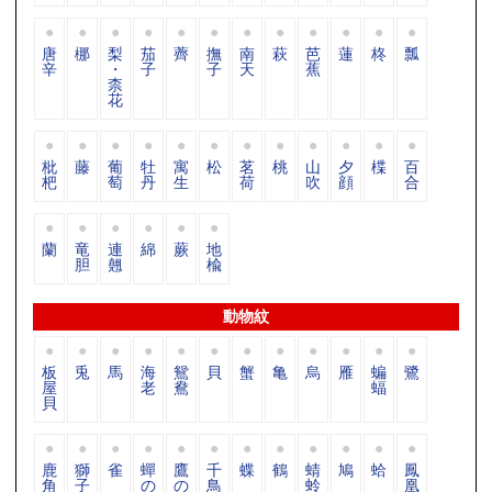
唐
梛
梨
茄
薺
撫
南
萩
芭
蓮
柊
瓢
辛
・
子
子
天
蕉
柰
花
枇
藤
葡
牡
寓
松
茗
桃
山
夕
楪
百
杷
萄
丹
生
荷
吹
顔
合
蘭
竜
連
綿
蕨
地
胆
翹
楡
動物紋
板
兎
馬
海
鴛
貝
蟹
亀
烏
雁
蝙
鷺
屋
老
鴦
蝠
貝
鹿
獅
雀
蟬
鷹
千
蝶
鶴
蜻
鳩
蛤
鳳
角
子
の
の
鳥
蛉
凰