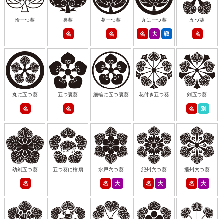
陰一つ葵
裏葵
蔓一つ葵
丸に一つ葵
五つ葵
名
名
名
大
戦
名
丸に五つ葵
五つ裏葵
細輪に五つ裏葵
花付き五つ葵
剣五つ葵
名
名
名
別
幼剣五つ葵
五つ葵に檜扇
水戸六つ葵
紀州六つ葵
播州六つ葵
名
名
大
名
大
名
大