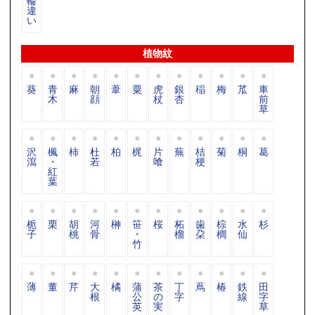
輪
違
い
植物紋
葵
青
麻
朝
葦
粟
虎
銀
稲
梅
苽
車
木
顔
杖
杏
前
草
沢
楓
柿
杜
柏
梶
片
蕪
桔
菊
桐
葛
瀉
・
若
喰
梗
紅
葉
栀
栗
胡
河
榊
笹
桜
柘
歯
棕
水
杉
子
桃
骨
・
榴
朶
櫚
仙
竹
薄
董
芹
大
橘
蒲
茶
丁
蔦
椿
鉄
田
根
公
の
字
線
字
英
実
草