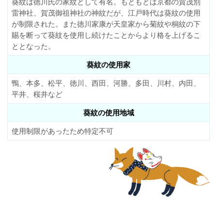
葵紋は徳川氏の家紋として有名。もともとは京都の賀茂別
雷神社、賀茂御祖神社の神紋だが、江戸時代は葵紋の使用
が制限された。また徳川家康が天皇家から菊紋や桐紋の下
賜を断って葵紋を使用し続けたことからより格を上げるこ
ととなった。
葵紋の使用家
鴨、本多、松平、徳川、西田、河勝、多田、川村、内田、
平井、桜井など
葵紋の使用地域
使用制限があったため特定不可