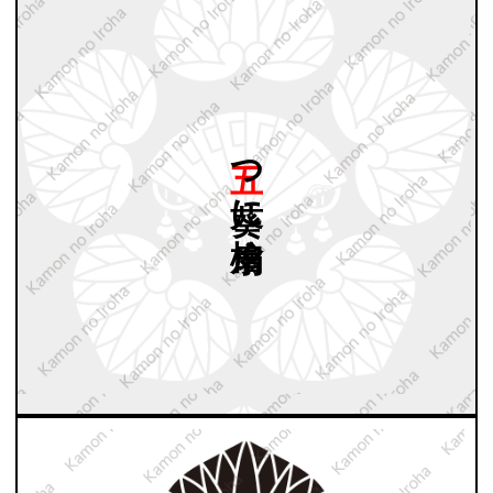
五つ
葵に
檜扇