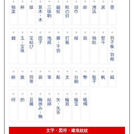
独
杯
猿
算
三
錫
蛇
頭
鈴
洲
炭
墨
楽
木
味
杖
の
巾
浜
・
駒
目
木
錢
玉
宝
団
地
滕
打
槌
鼓
独
熨
羽
・
結
子
紙
・
板
鈷
斗
子
宝
び
千
板
珠
切
・
羽
根
鋏
旗
羽
袋
筆
船
文
分
幣
瓶
帆
鉞
箒
銅
子
枡
的
豆
鞠
結
矢
輪
輪
蝋
藏
挟
綿
・
鼓
宝
燭
み
矢
・
筈
鞠
文字・図符・建造紋紋