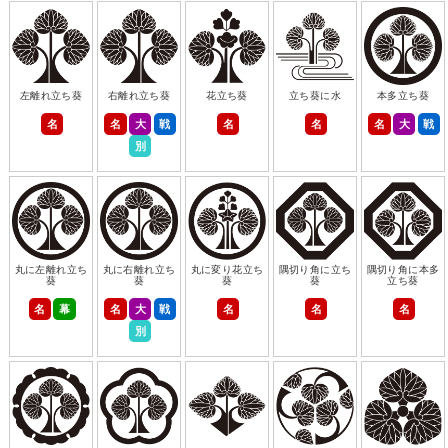
左離れ立ち葵
右離れ立ち葵
花立ち葵
立ち葵に水
本多立ち葵
名
名
大
戦
名
名
名
大
戦
別
丸に左離れ立ち
丸に右離れ立ち
丸に変り花立ち
隅切り角に立ち
隅切り角に本多
葵
葵
葵
葵
立ち葵
名
幕
名
大
戦
名
名
名
別