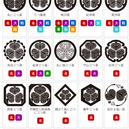
丸に三つ葵
三つ葉葵
徳川葵
紀州葵
尾州葵
名
大
戦
名
大
戦
名
大
戦
名
大
別
名
大
戦
他
別
幕
別
他
別
高須三つ葵
会津三つ葵
丸に陰三つ葵
守山三つ葵
出羽三つ葵
名
大
名
大
幕
名
名
大
名
西条三つ葵
平隅切り鉄砲角
隅立て角に三つ
亀甲三つ葵
花付き追い葵
に三つ葵
葵
名
大
名
名
名
名