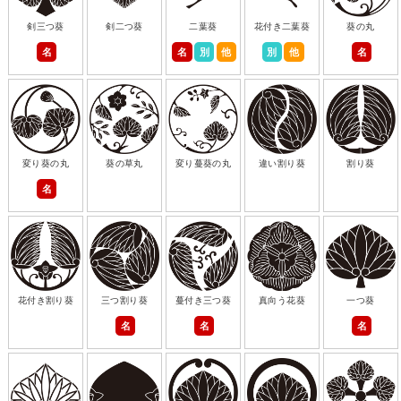
剣三つ葵
剣二つ葵
二葉葵
花付き二葉葵
葵の丸
名
名
別
他
別
他
名
変り葵の丸
葵の草丸
変り蔓葵の丸
違い割り葵
割り葵
名
花付き割り葵
三つ割り葵
蔓付き三つ葵
真向う花葵
一つ葵
名
名
名