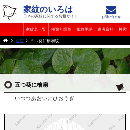
家紋のいろは
日本の家紋に関する情報サイト
お問い合わせ
家紋名一覧
種類別図覧
家紋用語
参考資料
検索
葵紋
五つ葵に檜扇紋
五つ葵に檜扇
いつつあおいにひおうぎ