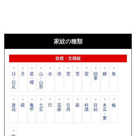
家紋の種類
自然・文様紋
日
月
星
山
水
浪
雲
雪
霞
稲
鱗
角
・
・
・
妻
日
曜
山
足
形
唐
鐶
亀
七
巴
花
引
菱
村
目
木
輪
花
甲
宝
菱
両
濃
結
瓜
・
窠