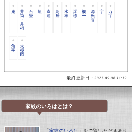
庵
井
石
垣
直
鳥
水
澪
欄
源
字
万
筒
畳
違
居
車
標
干
氏
字
・
香
井
桁
角
太
字
極
図
最終更新日：
2025-09-06 11:19
家紋のいろはとは？
「
家紋のいろは
」をご覧いただきあり