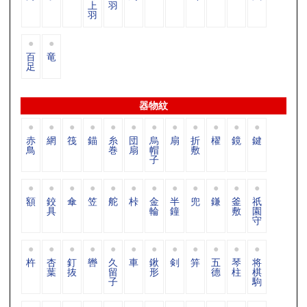
上
羽
羽
百
竜
足
器物紋
赤
網
筏
錨
糸
団
烏
扇
折
櫂
鏡
鍵
鳥
巻
扇
帽
敷
子
額
鉸
傘
笠
舵
桛
金
半
兜
鎌
釜
祇
具
輪
鐘
敷
園
守
杵
杏
釘
轡
久
車
鍬
剣
笄
五
琴
将
葉
抜
留
形
德
柱
棋
子
駒