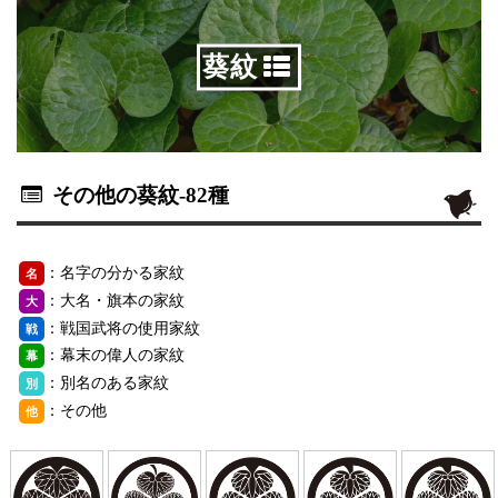
葵紋
その他の葵紋
-82種
：名字の分かる家紋
名
：大名・旗本の家紋
大
：戦国武将の使用家紋
戦
：幕末の偉人の家紋
幕
：別名のある家紋
別
：その他
他