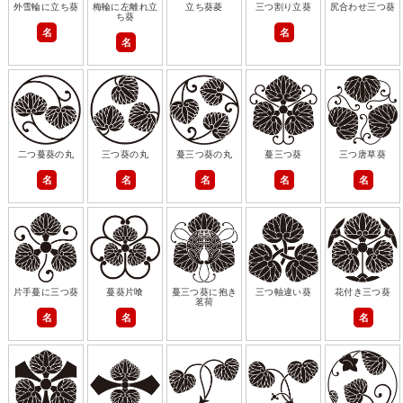
外雪輪に立ち葵
梅輪に左離れ立
立ち葵菱
三つ割り立葵
尻合わせ三つ葵
ち葵
名
名
名
二つ蔓葵の丸
三つ葵の丸
蔓三つ葵の丸
蔓三つ葵
三つ唐草葵
名
名
名
名
名
片手蔓に三つ葵
蔓葵片喰
蔓三つ葵に抱き
三つ軸違い葵
花付き三つ葵
茗荷
名
名
名