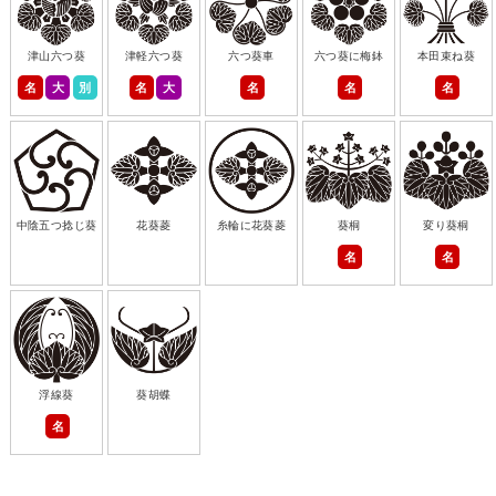
津山六つ葵
津軽六つ葵
六つ葵車
六つ葵に梅鉢
本田束ね葵
名
大
別
名
大
名
名
名
中陰五つ捻じ葵
花葵菱
糸輪に花葵菱
葵桐
変り葵桐
名
名
浮線葵
葵胡蝶
名