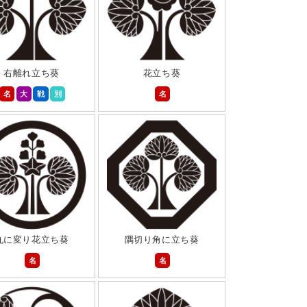
右離れ立ち葵
花立ち葵
名
大
戦
別
名
丸に変り花立ち葵
隅切り角に立ち葵
名
名