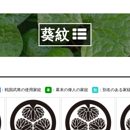
葵紋
：戦国武将の使用家紋
：幕末の偉人の家紋
：別名のある家
幕
別