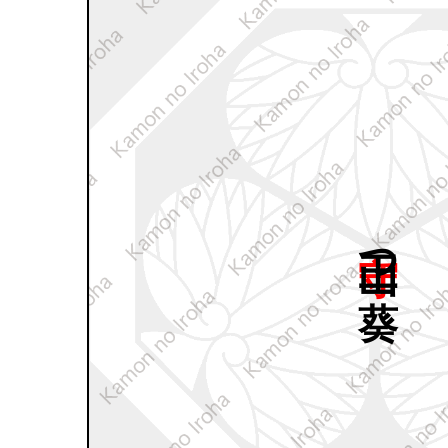
守山三つ
葵