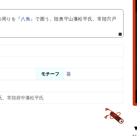
の周りを『
八角
』で囲う。陸奥守山藩松平氏、常陸宍戸
モチーフ
葵
氏、常陸府中藩松平氏