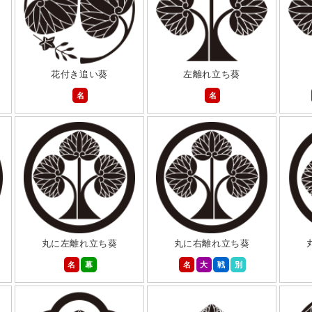
花付き追い葵
左離れ立ち葵
名
名
丸に左離れ立ち葵
丸に右離れ立ち葵
名
幕
名
大
戦
別