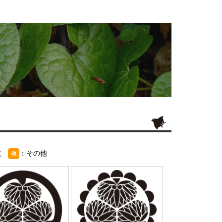
紋
：その他
他