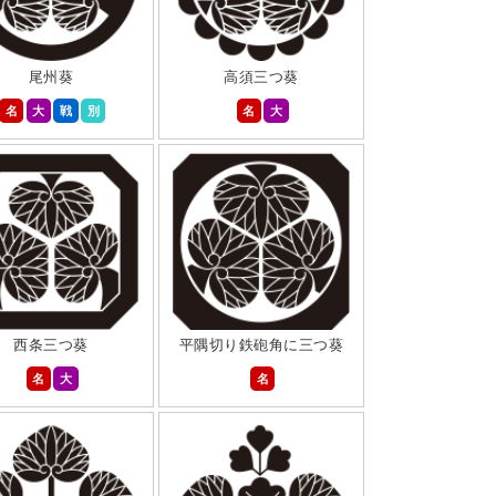
尾州葵
高須三つ葵
名
大
戦
別
名
大
西条三つ葵
平隅切り鉄砲角に三つ葵
名
大
名