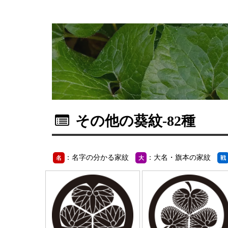
その他の葵紋
-82種
：名字の分かる家紋
：大名・旗本の家紋
名
大
戦