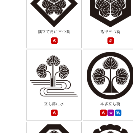
隅立て角に三つ葵
亀甲三つ葵
名
名
立ち葵に水
本多立ち葵
名
名
大
戦