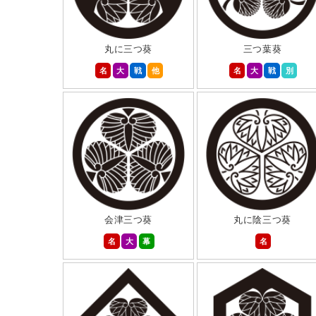
丸に三つ葵
三つ葉葵
名
大
戦
他
名
大
戦
別
会津三つ葵
丸に陰三つ葵
名
大
幕
名