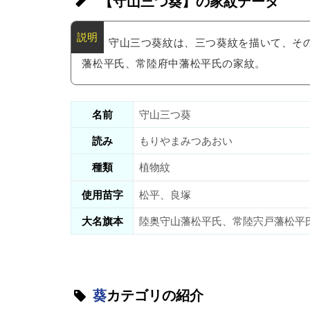
【守山三つ葵】の家紋データ
守山三つ葵紋は、三つ葵紋を描いて、そ
藩松平氏、常陸府中藩松平氏の家紋。
名前
守山三つ葵
読み
もりやまみつあおい
種類
植物紋
使用苗字
松平、良塚
大名旗本
陸奥守山藩松平氏、常陸宍戸藩松平
葵
カテゴリの紹介