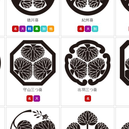
徳川葵
紀州葵
名
大
戦
幕
別
他
名
大
別
守山三つ葵
出羽三つ葵
名
大
名