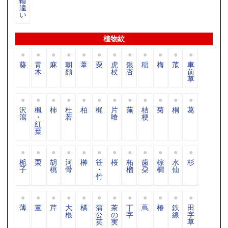
輪
違
い
植物紋
葵
青
麻
朝
葦
粟
虎
銀
稲
梅
苽
車
木
顔
杖
杏
前
草
沢
楓
柿
杜
柏
梶
片
蕪
桔
菊
桐
葛
瀉
・
若
喰
梗
紅
葉
栀
栗
胡
河
榊
笹
桜
柘
歯
棕
水
杉
子
桃
骨
・
榴
朶
櫚
仙
竹
薄
董
芹
大
橘
蒲
茶
丁
蔦
椿
鉄
田
根
公
の
字
線
字
英
実
草