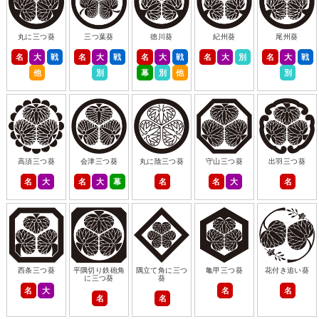
丸に三つ葵
三つ葉葵
徳川葵
紀州葵
尾州葵
名
大
戦
名
大
戦
名
大
戦
名
大
別
名
大
戦
他
別
幕
別
他
別
高須三つ葵
会津三つ葵
丸に陰三つ葵
守山三つ葵
出羽三つ葵
名
大
名
大
幕
名
名
大
名
西条三つ葵
平隅切り鉄砲角
隅立て角に三つ
亀甲三つ葵
花付き追い葵
に三つ葵
葵
名
大
名
名
名
名