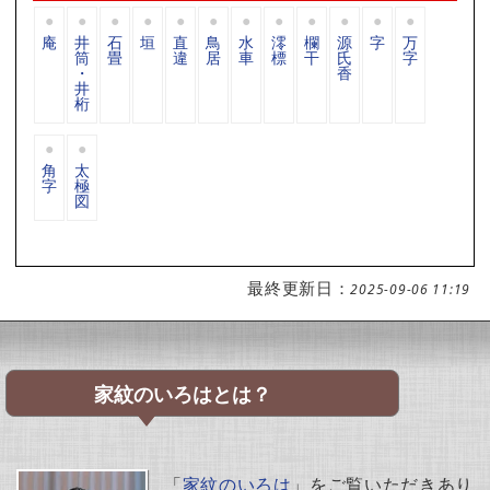
庵
井
石
垣
直
鳥
水
澪
欄
源
字
万
筒
畳
違
居
車
標
干
氏
字
・
香
井
桁
角
太
字
極
図
最終更新日：
2025-09-06 11:19
家紋のいろはとは？
「
家紋のいろは
」をご覧いただきあり