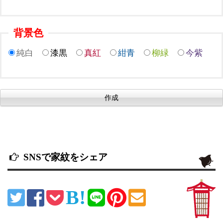
背景色
純白
漆黒
真紅
紺青
柳緑
今紫
SNSで家紋をシェア