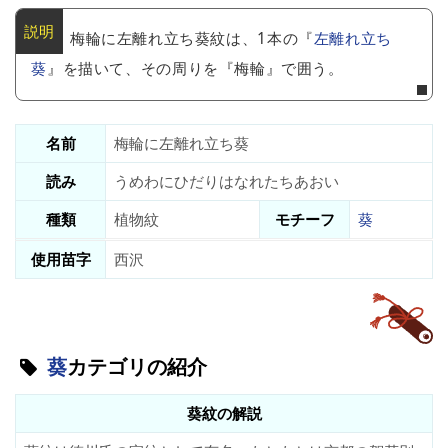
梅輪に左離れ立ち葵紋は、1本の『
左離れ立ち
葵
』を描いて、その周りを『梅輪』で囲う。
名前
梅輪に左離れ立ち葵
読み
うめわにひだりはなれたちあおい
種類
植物紋
モチーフ
葵
使用苗字
西沢
葵
カテゴリの紹介
葵紋の解説