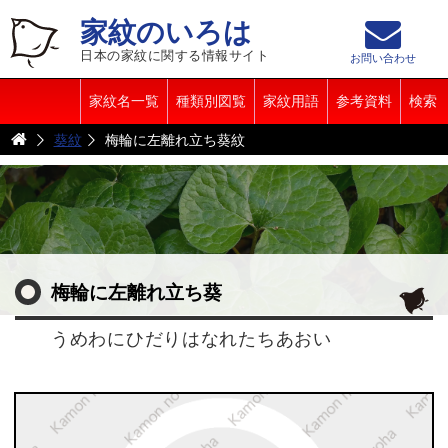
家紋のいろは
日本の家紋に関する情報サイト
お問い合わせ
家紋名一覧
種類別図覧
家紋用語
参考資料
検索
葵紋
梅輪に左離れ立ち葵紋
梅輪に左離れ立ち葵
うめわにひだりはなれたちあおい