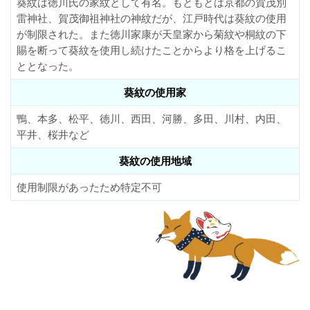
葵紋は徳川氏の家紋として有名。もともとは京都の賀茂別
雷神社、賀茂御祖神社の神紋だが、江戸時代は葵紋の使用
が制限された。また徳川家康が天皇家から菊紋や桐紋の下
賜を断って葵紋を使用し続けたことからより格を上げるこ
ととなった。
葵紋の使用家
鴨、本多、松平、徳川、西田、河勝、多田、川村、内田、
平井、桜井など
葵紋の使用地域
使用制限があったため特定不可