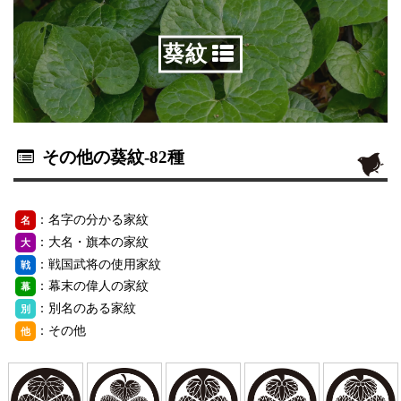
葵紋
その他の葵紋
-82種
：名字の分かる家紋
名
：大名・旗本の家紋
大
：戦国武将の使用家紋
戦
：幕末の偉人の家紋
幕
：別名のある家紋
別
：その他
他