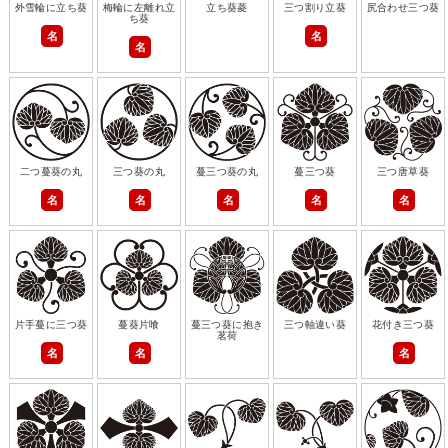
外雪輪に立ち葵
梅輪に左離れ立
立ち葵菱
三つ割り立葵
尻合わせ三つ葵
ち葵
名
名
名
二つ蔓葵の丸
三つ葵の丸
蔓三つ葵の丸
蔓三つ葵
三つ唐草葵
名
名
名
名
名
片手蔓に三つ葵
蔓葵片喰
蔓三つ葵に抱き
三つ軸違い葵
花付き三つ葵
茗荷
名
名
名