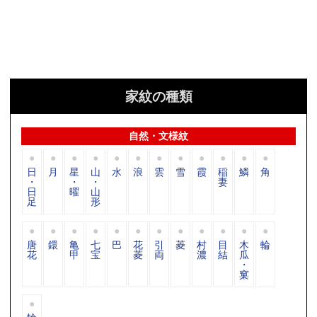
家紋の種類
自然・文様紋
日
月
星
山
水
浪
雲
雪
霞
稲
鱗
角
・
・
・
妻
日
曜
山
足
形
唐
鐶
亀
七
巴
花
引
菱
村
目
木
輪
花
甲
宝
菱
両
濃
結
瓜
・
窠