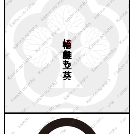
梅輪に
左離れ
立ち
葵