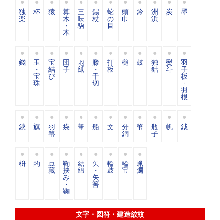
独
杯
猿
算
三
錫
蛇
頭
鈴
洲
炭
墨
楽
木
味
杖
の
巾
浜
・
駒
目
木
錢
玉
宝
団
地
滕
打
槌
鼓
独
熨
羽
・
結
子
紙
・
板
鈷
斗
子
宝
び
千
板
珠
切
・
羽
根
鋏
旗
羽
袋
筆
船
文
分
幣
瓶
帆
鉞
箒
銅
子
枡
的
豆
鞠
結
矢
輪
輪
蝋
藏
挟
綿
・
鼓
宝
燭
み
矢
・
筈
鞠
文字・図符・建造紋紋