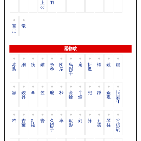
上
羽
羽
百
竜
足
器物紋
赤
網
筏
錨
糸
団
烏
扇
折
櫂
鏡
鍵
鳥
巻
扇
帽
敷
子
額
鉸
傘
笠
舵
桛
金
半
兜
鎌
釜
祇
具
輪
鐘
敷
園
守
杵
杏
釘
轡
久
車
鍬
剣
笄
五
琴
将
葉
抜
留
形
德
柱
棋
子
駒