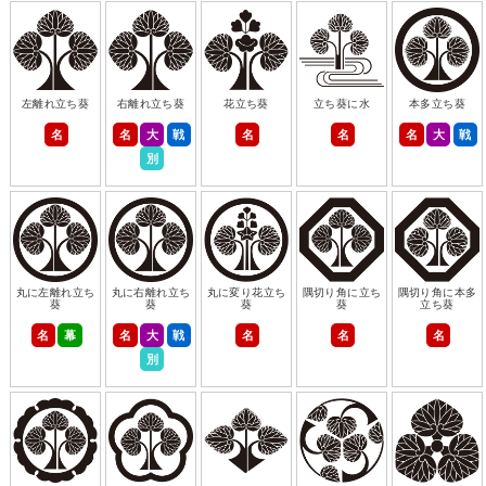
左離れ立ち葵
右離れ立ち葵
花立ち葵
立ち葵に水
本多立ち葵
名
名
大
戦
名
名
名
大
戦
別
丸に左離れ立ち
丸に右離れ立ち
丸に変り花立ち
隅切り角に立ち
隅切り角に本多
葵
葵
葵
葵
立ち葵
名
幕
名
大
戦
名
名
名
別