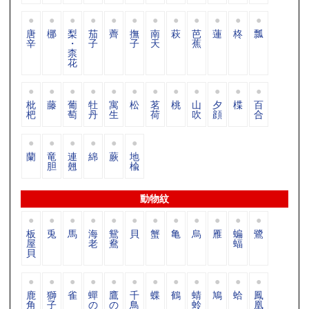
唐
梛
梨
茄
薺
撫
南
萩
芭
蓮
柊
瓢
辛
・
子
子
天
蕉
柰
花
枇
藤
葡
牡
寓
松
茗
桃
山
夕
楪
百
杷
萄
丹
生
荷
吹
顔
合
蘭
竜
連
綿
蕨
地
胆
翹
楡
動物紋
板
兎
馬
海
鴛
貝
蟹
亀
烏
雁
蝙
鷺
屋
老
鴦
蝠
貝
鹿
獅
雀
蟬
鷹
千
蝶
鶴
蜻
鳩
蛤
鳳
角
子
の
の
鳥
蛉
凰