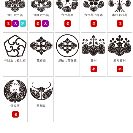
津山六つ葵
津軽六つ葵
六つ葵車
六つ葵に梅鉢
本田束ね葵
名
大
別
名
大
名
名
名
中陰五つ捻じ葵
花葵菱
糸輪に花葵菱
葵桐
変り葵桐
名
名
浮線葵
葵胡蝶
名