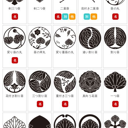
剣三つ葵
剣二つ葵
二葉葵
花付き二葉葵
葵の丸
名
名
別
他
別
他
名
変り葵の丸
葵の草丸
変り蔓葵の丸
違い割り葵
割り葵
名
花付き割り葵
三つ割り葵
蔓付き三つ葵
真向う花葵
一つ葵
名
名
名