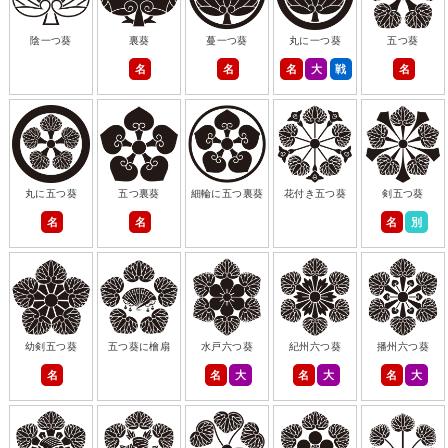
陰一つ葵
裏葵
蔓一つ葵
丸に一つ葵
五つ葵
名
名
名
大
戦
名
丸に五つ葵
五つ裏葵
細輪に五つ裏葵
花付き五つ葵
剣五つ葵
名
名
名
別
幼剣五つ葵
五つ葵に檜扇
水戸六つ葵
紀州六つ葵
播州六つ葵
名
名
大
名
大
名
大