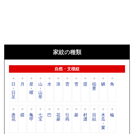
家紋の種類
自然・文様紋
日
月
星
山
水
浪
雲
雪
霞
稲
鱗
角
・
・
・
妻
日
曜
山
足
形
唐
鐶
亀
七
巴
花
引
菱
村
目
木
輪
花
甲
宝
菱
両
濃
結
瓜
・
窠