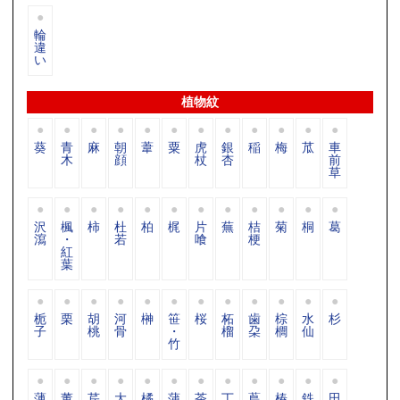
輪
違
い
植物紋
葵
青
麻
朝
葦
粟
虎
銀
稲
梅
苽
車
木
顔
杖
杏
前
草
沢
楓
柿
杜
柏
梶
片
蕪
桔
菊
桐
葛
瀉
・
若
喰
梗
紅
葉
栀
栗
胡
河
榊
笹
桜
柘
歯
棕
水
杉
子
桃
骨
・
榴
朶
櫚
仙
竹
薄
董
芹
大
橘
蒲
茶
丁
蔦
椿
鉄
田