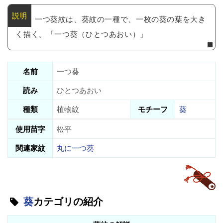
一つ葵紋は、葵紋の一種で、一枚の葵の葉を大き
く描く。「一つ葵（ひとつあおい）」
名前
一つ葵
読み
ひとつあおい
種類
植物紋
モチーフ
葵
使用苗字
松平
関連家紋
丸に一つ葵
葵
カテゴリの紹介