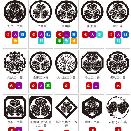
丸に三つ葵
三つ葉葵
徳川葵
紀州葵
尾州葵
名
大
戦
名
大
戦
名
大
戦
名
大
別
名
大
戦
他
別
幕
別
他
別
高須三つ葵
会津三つ葵
丸に陰三つ葵
守山三つ葵
出羽三つ葵
名
大
名
大
幕
名
名
大
名
西条三つ葵
平隅切り鉄砲角
隅立て角に三つ
亀甲三つ葵
花付き追い葵
に三つ葵
葵
名
大
名
名