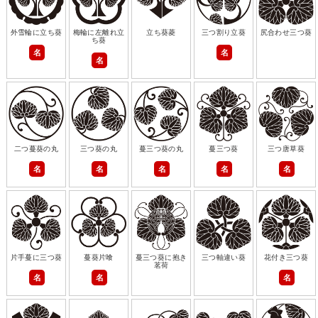
外雪輪に立ち葵
梅輪に左離れ立
立ち葵菱
三つ割り立葵
尻合わせ三つ葵
ち葵
名
名
名
二つ蔓葵の丸
三つ葵の丸
蔓三つ葵の丸
蔓三つ葵
三つ唐草葵
名
名
名
名
名
片手蔓に三つ葵
蔓葵片喰
蔓三つ葵に抱き
三つ軸違い葵
花付き三つ葵
茗荷
名
名
名