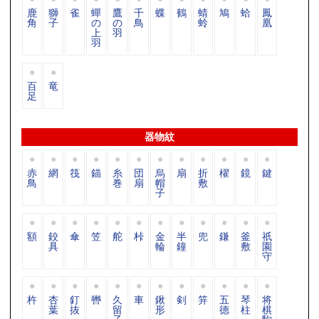
鹿
獅
雀
蟬
鷹
千
蝶
鶴
蜻
鳩
蛤
鳳
角
子
の
の
鳥
蛉
凰
上
羽
羽
百
竜
足
器物紋
赤
網
筏
錨
糸
団
烏
扇
折
櫂
鏡
鍵
鳥
巻
扇
帽
敷
子
額
鉸
傘
笠
舵
桛
金
半
兜
鎌
釜
祇
具
輪
鐘
敷
園
守
杵
杏
釘
轡
久
車
鍬
剣
笄
五
琴
将
葉
抜
留
形
德
柱
棋