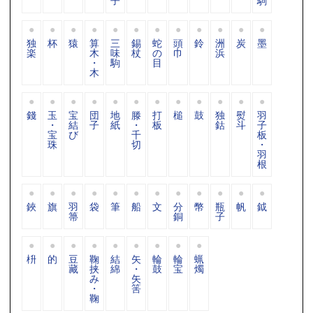
子
駒
独
杯
猿
算
三
錫
蛇
頭
鈴
洲
炭
墨
楽
木
味
杖
の
巾
浜
・
駒
目
木
錢
玉
宝
団
地
滕
打
槌
鼓
独
熨
羽
・
結
子
紙
・
板
鈷
斗
子
宝
び
千
板
珠
切
・
羽
根
鋏
旗
羽
袋
筆
船
文
分
幣
瓶
帆
鉞
箒
銅
子
枡
的
豆
鞠
結
矢
輪
輪
蝋
藏
挟
綿
・
鼓
宝
燭
み
矢
・
筈
鞠