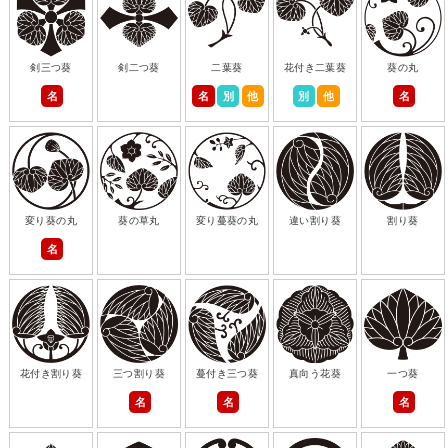
剣三つ葵
剣二つ葵
二葉葵
花付き二葉葵
葵の丸
名
名
別
他
別
他
名
変り葵の丸
葵の草丸
変り蔓葵の丸
違い割り葵
割り葵
名
花付き割り葵
三つ割り葵
蔓付き三つ葵
真向う花葵
一つ葵
名
名
名