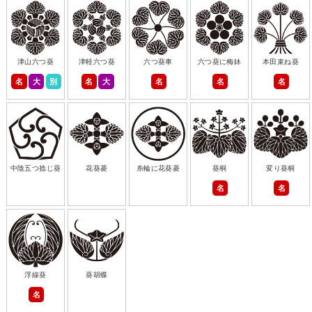
津山六つ葵
津軽六つ葵
六つ葵車
六つ葵に梅鉢
本田束ね葵
名
大
別
名
大
名
名
名
中陰五つ捻じ葵
花葵菱
糸輪に花葵菱
葵桐
変り葵桐
名
名
浮線葵
葵胡蝶
名