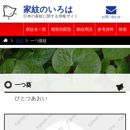
家紋のいろは
日本の家紋に関する情報サイト
お問い合わせ
家紋名一覧
種類別図覧
家紋用語
参考資料
検索
葵紋
一つ葵紋
一つ葵
ひとつあおい