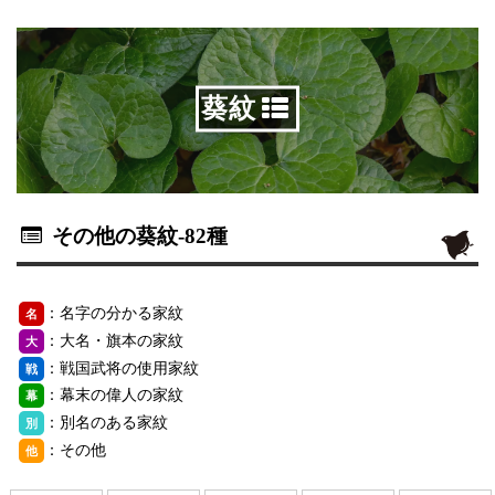
葵紋
その他の葵紋
-82種
：名字の分かる家紋
名
：大名・旗本の家紋
大
：戦国武将の使用家紋
戦
：幕末の偉人の家紋
幕
：別名のある家紋
別
：その他
他