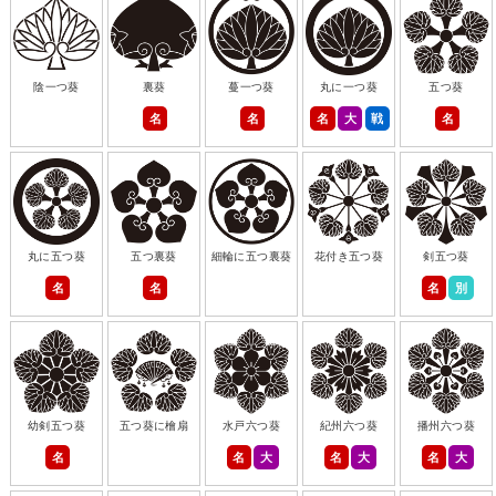
陰一つ葵
裏葵
蔓一つ葵
丸に一つ葵
五つ葵
名
名
名
大
戦
名
丸に五つ葵
五つ裏葵
細輪に五つ裏葵
花付き五つ葵
剣五つ葵
名
名
名
別
幼剣五つ葵
五つ葵に檜扇
水戸六つ葵
紀州六つ葵
播州六つ葵
名
名
大
名
大
名
大