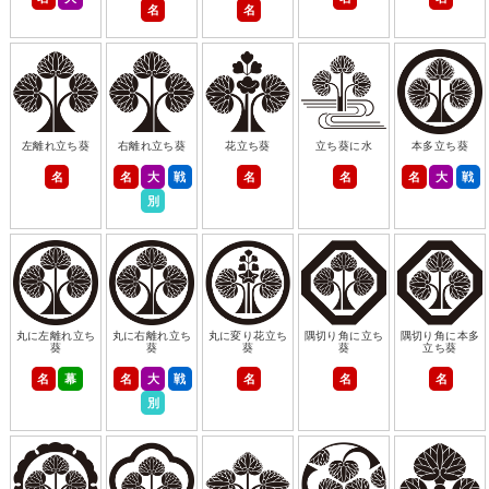
名
名
左離れ立ち葵
右離れ立ち葵
花立ち葵
立ち葵に水
本多立ち葵
名
名
大
戦
名
名
名
大
戦
別
丸に左離れ立ち
丸に右離れ立ち
丸に変り花立ち
隅切り角に立ち
隅切り角に本多
葵
葵
葵
葵
立ち葵
名
幕
名
大
戦
名
名
名
別