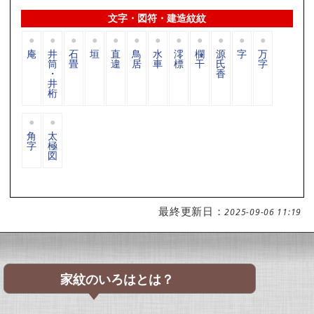
文字・図符・建造紋紋
庵
井
石
垣
直
鳥
水
澪
欄
源
字
万
筒
畳
違
居
車
標
干
氏
字
・
香
井
桁
角
太
字
極
図
最終更新日：
2025-09-06 11:19
家紋のいろはとは？