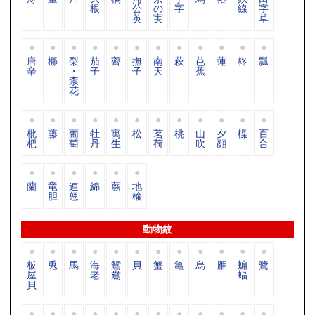
根
公
の
字
線
字
英
実
草
唐
梛
梨
茄
薺
撫
南
萩
芭
蓮
柊
瓢
辛
・
子
子
天
蕉
柰
花
枇
藤
葡
牡
寓
松
茗
桃
山
夕
楪
百
杷
萄
丹
生
荷
吹
顔
合
蘭
竜
連
綿
蕨
地
胆
翹
楡
動物紋
板
兎
馬
海
鴛
貝
蟹
亀
烏
雁
蝙
鷺
屋
老
鴦
蝠
貝