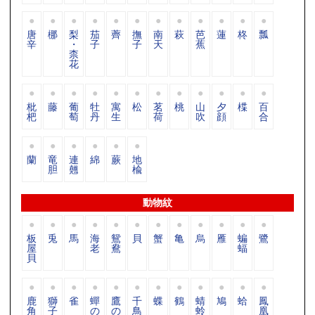
唐
梛
梨
茄
薺
撫
南
萩
芭
蓮
柊
瓢
辛
・
子
子
天
蕉
柰
花
枇
藤
葡
牡
寓
松
茗
桃
山
夕
楪
百
杷
萄
丹
生
荷
吹
顔
合
蘭
竜
連
綿
蕨
地
胆
翹
楡
動物紋
板
兎
馬
海
鴛
貝
蟹
亀
烏
雁
蝙
鷺
屋
老
鴦
蝠
貝
鹿
獅
雀
蟬
鷹
千
蝶
鶴
蜻
鳩
蛤
鳳
角
子
の
の
鳥
蛉
凰