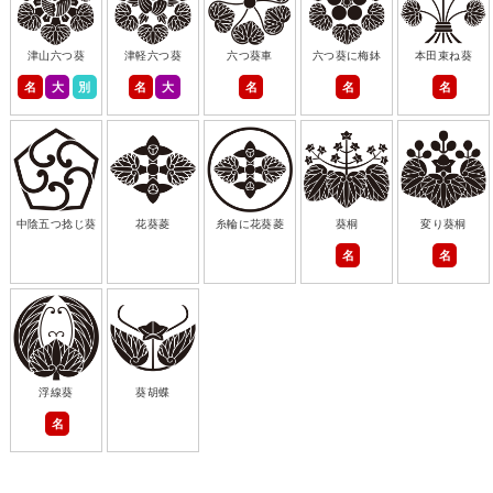
津山六つ葵
津軽六つ葵
六つ葵車
六つ葵に梅鉢
本田束ね葵
名
大
別
名
大
名
名
名
中陰五つ捻じ葵
花葵菱
糸輪に花葵菱
葵桐
変り葵桐
名
名
浮線葵
葵胡蝶
名