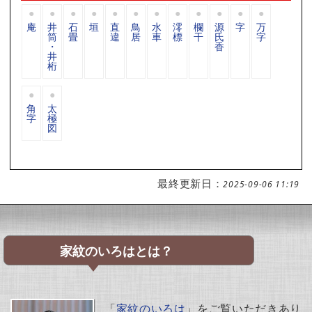
庵
井
石
垣
直
鳥
水
澪
欄
源
字
万
筒
畳
違
居
車
標
干
氏
字
・
香
井
桁
角
太
字
極
図
最終更新日：
2025-09-06 11:19
家紋のいろはとは？
「
家紋のいろは
」をご覧いただきあり