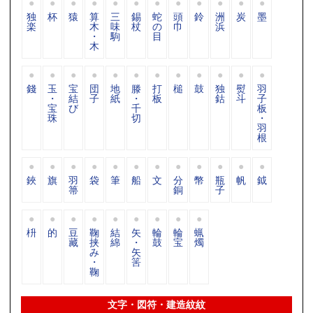
独
杯
猿
算
三
錫
蛇
頭
鈴
洲
炭
墨
楽
木
味
杖
の
巾
浜
・
駒
目
木
錢
玉
宝
団
地
滕
打
槌
鼓
独
熨
羽
・
結
子
紙
・
板
鈷
斗
子
宝
び
千
板
珠
切
・
羽
根
鋏
旗
羽
袋
筆
船
文
分
幣
瓶
帆
鉞
箒
銅
子
枡
的
豆
鞠
結
矢
輪
輪
蝋
藏
挟
綿
・
鼓
宝
燭
み
矢
・
筈
鞠
文字・図符・建造紋紋