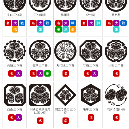
丸に三つ葵
三つ葉葵
徳川葵
紀州葵
尾州葵
名
大
戦
名
大
戦
名
大
戦
名
大
別
名
大
戦
他
別
幕
別
他
別
高須三つ葵
会津三つ葵
丸に陰三つ葵
守山三つ葵
出羽三つ葵
名
大
名
大
幕
名
名
大
名
西条三つ葵
平隅切り鉄砲角
隅立て角に三つ
亀甲三つ葵
花付き追い葵
に三つ葵
葵
名
大
名
名
名
名