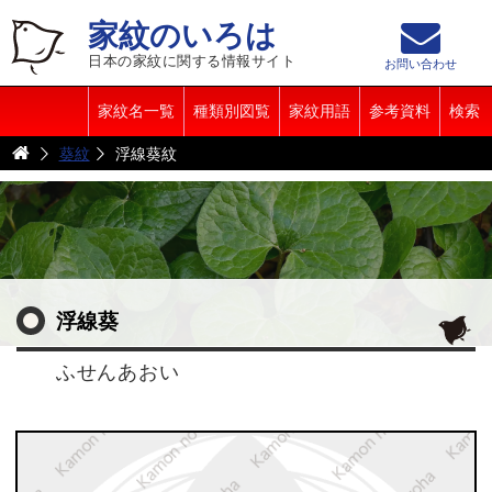
家紋のいろは
日本の家紋に関する情報サイト
お問い合わせ
家紋名一覧
種類別図覧
家紋用語
参考資料
検索
葵紋
浮線葵紋
浮線葵
ふせんあおい