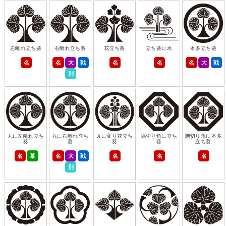
左離れ立ち葵
右離れ立ち葵
花立ち葵
立ち葵に水
本多立ち葵
名
名
大
戦
名
名
名
大
戦
別
丸に左離れ立ち
丸に右離れ立ち
丸に変り花立ち
隅切り角に立ち
隅切り角に本多
葵
葵
葵
葵
立ち葵
名
幕
名
大
戦
名
名
名
別