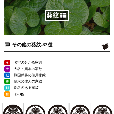
葵紋
その他の葵紋
-82種
：名字の分かる家紋
名
：大名・旗本の家紋
大
：戦国武将の使用家紋
戦
：幕末の偉人の家紋
幕
：別名のある家紋
別
：その他
他