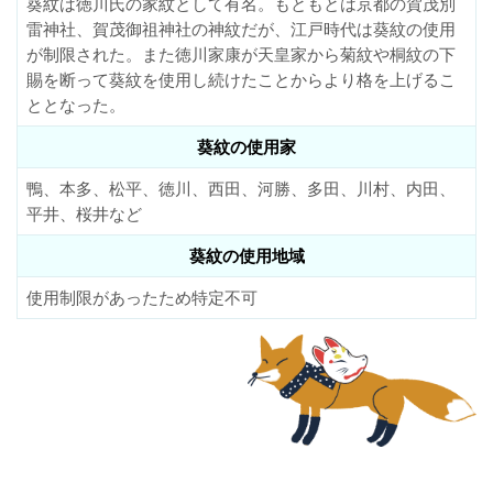
葵紋は徳川氏の家紋として有名。もともとは京都の賀茂別
雷神社、賀茂御祖神社の神紋だが、江戸時代は葵紋の使用
が制限された。また徳川家康が天皇家から菊紋や桐紋の下
賜を断って葵紋を使用し続けたことからより格を上げるこ
ととなった。
葵紋の使用家
鴨、本多、松平、徳川、西田、河勝、多田、川村、内田、
平井、桜井など
葵紋の使用地域
使用制限があったため特定不可