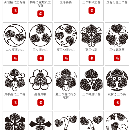
外雪輪に立ち葵
梅輪に左離れ立
立ち葵菱
三つ割り立葵
尻合わせ三つ葵
ち葵
名
名
名
二つ蔓葵の丸
三つ葵の丸
蔓三つ葵の丸
蔓三つ葵
三つ唐草葵
名
名
名
名
名
片手蔓に三つ葵
蔓葵片喰
蔓三つ葵に抱き
三つ軸違い葵
花付き三つ葵
茗荷
名
名
名