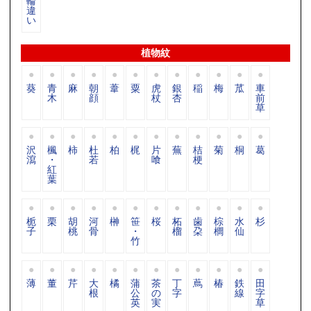
輪
違
い
植物紋
葵
青
麻
朝
葦
粟
虎
銀
稲
梅
苽
車
木
顔
杖
杏
前
草
沢
楓
柿
杜
柏
梶
片
蕪
桔
菊
桐
葛
瀉
・
若
喰
梗
紅
葉
栀
栗
胡
河
榊
笹
桜
柘
歯
棕
水
杉
子
桃
骨
・
榴
朶
櫚
仙
竹
薄
董
芹
大
橘
蒲
茶
丁
蔦
椿
鉄
田
根
公
の
字
線
字
英
実
草