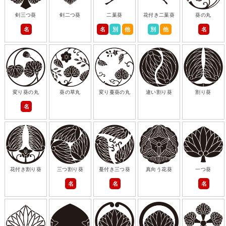
剣三つ葵
剣二つ葵
二葉葵
花付き二葉葵
葵の丸
名
名
別
他
別
他
名
変り葵の丸
葵の草丸
変り蔓葵の丸
違い割り葵
割り葵
名
花付き割り葵
三つ割り葵
蔓付き三つ葵
真向う花葵
一つ葵
名
名
名