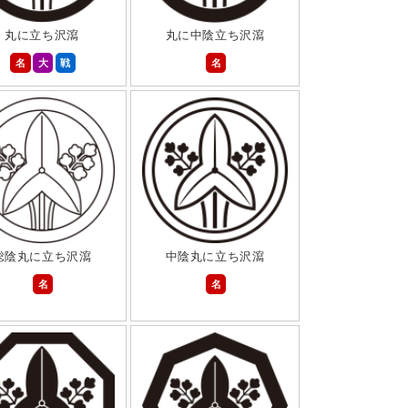
丸に立ち沢瀉
丸に中陰立ち沢瀉
名
大
戦
名
総陰丸に立ち沢瀉
中陰丸に立ち沢瀉
名
名