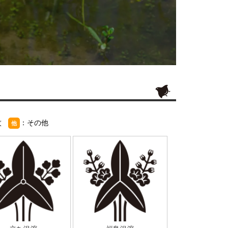
紋
：その他
他