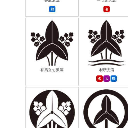
矢尻沢瀉
一つ葉沢瀉
戦
名
有馬立ち沢瀉
水野沢瀉
名
大
戦