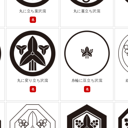
丸に立ち葉沢瀉
丸に蔓立ち沢瀉
名
丸に変り立ち沢瀉
糸輪に豆立ち沢瀉
名
名