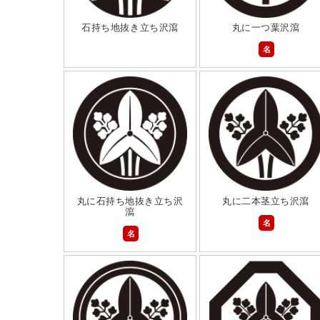
石持ち地抜き立ち沢瀉
丸に一つ葉沢瀉
名
丸に石持ち地抜き立ち沢
丸に二本茎立ち沢瀉
瀉
名
名