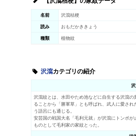
【沢瀉桔梗】の家紋データ
名前
沢瀉桔梗
読み
おもだかききょう
種類
植物紋
沢瀉
カテゴリの紹介
沢
沢瀉紋とは、水田やため池などに自生する沢瀉の
ることから「勝軍草」とも呼ばれ、武人に愛され
う語呂にも通じる。
安芸国の戦国大名「毛利元就」が沢瀉にトンボが
ものとして毛利家の家紋とった。