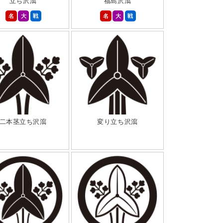
立ち沢瀉
福島沢瀉
名
大
戦
名
大
戦
二本茎立ち沢瀉
変り立ち沢瀉