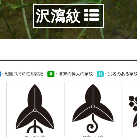
沢瀉紋
：戦国武将の使用家紋
：幕末の偉人の家紋
：別名のある家
幕
別