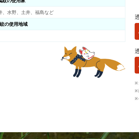
瀉紋の使用家
井、水野、土井、福島など
紋の使用地域
※
※
※