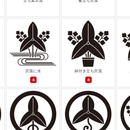
立ち葉沢瀉
蔓立ち沢瀉
沢瀉に水
鉢付き立ち沢瀉
名
名