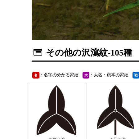
その他の沢瀉紋
-105種
：名字の分かる家紋
：大名・旗本の家紋
名
大
戦