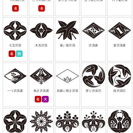
名
名
七宝沢瀉
木瓜沢瀉
違い葉沢瀉
沢瀉菱
葉沢瀉菱
名
別
一つ沢瀉菱
抱き沢瀉菱
糸菱に覗き沢瀉
変り沢瀉巴
枝沢瀉巴
名
大