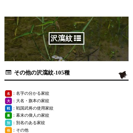
沢瀉紋
その他の沢瀉紋
-105種
：名字の分かる家紋
名
：大名・旗本の家紋
大
：戦国武将の使用家紋
戦
：幕末の偉人の家紋
幕
：別名のある家紋
別
：その他
他