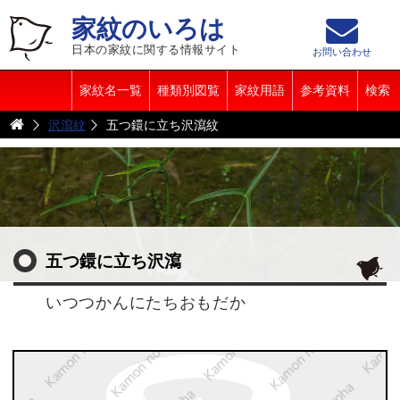
家紋のいろは
日本の家紋に関する情報サイト
お問い合わせ
家紋名一覧
種類別図覧
家紋用語
参考資料
検索
沢瀉紋
五つ鐶に立ち沢瀉紋
五つ鐶に立ち沢瀉
いつつかんにたちおもだか