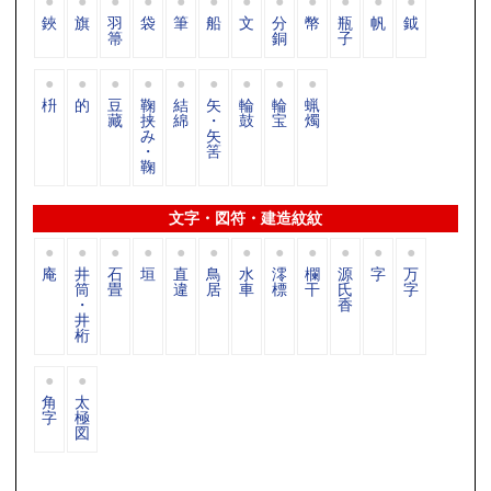
鋏
旗
羽
袋
筆
船
文
分
幣
瓶
帆
鉞
箒
銅
子
枡
的
豆
鞠
結
矢
輪
輪
蝋
藏
挟
綿
・
鼓
宝
燭
み
矢
・
筈
鞠
文字・図符・建造紋紋
庵
井
石
垣
直
鳥
水
澪
欄
源
字
万
筒
畳
違
居
車
標
干
氏
字
・
香
井
桁
角
太
字
極
図