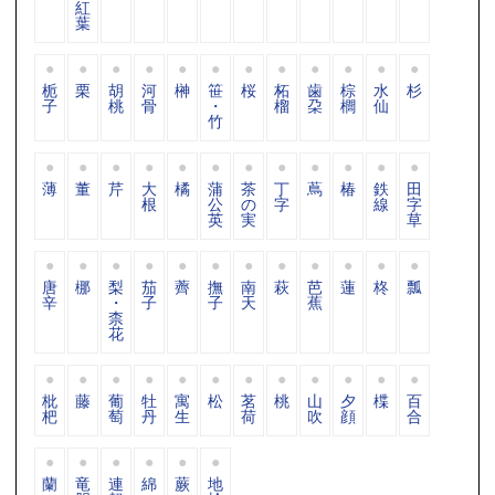
紅
葉
栀
栗
胡
河
榊
笹
桜
柘
歯
棕
水
杉
子
桃
骨
・
榴
朶
櫚
仙
竹
薄
董
芹
大
橘
蒲
茶
丁
蔦
椿
鉄
田
根
公
の
字
線
字
英
実
草
唐
梛
梨
茄
薺
撫
南
萩
芭
蓮
柊
瓢
辛
・
子
子
天
蕉
柰
花
枇
藤
葡
牡
寓
松
茗
桃
山
夕
楪
百
杷
萄
丹
生
荷
吹
顔
合
蘭
竜
連
綿
蕨
地