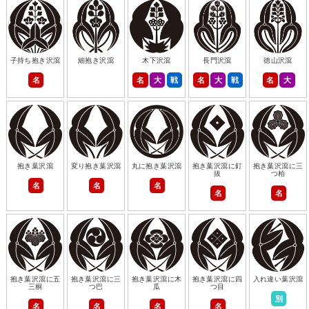
子持ち抱き沢瀉
細抱き沢瀉
木下沢瀉
長門沢瀉
徳山沢瀉
名
名
大
戦
名
大
戦
名
大
抱き葉沢瀉
変り抱き葉沢瀉
丸に抱き葉沢瀉
抱き葉沢瀉に釘
抱き葉沢瀉に三
抜
つ柏
名
名
名
名
名
抱き葉沢瀉に五
抱き葉沢瀉に三
抱き葉沢瀉に木
抱き葉沢瀉に四
入れ違い葉沢瀉
三桐
つ巴
瓜
つ目
別
名
名
名
名