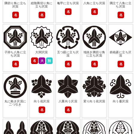
隅切り角に立ち
総陰隅切り角に
亀甲に立ち沢瀉
八角に立ち沢瀉
隅立て八角に立
沢瀉
立ち沢瀉
ち沢瀉
名
名
名
名
名
子持ち八角に立
大関沢瀉
五つ鐶に立ち沢
地抜き隅切り角
鉄砲菱に立ち沢
ち沢瀉
瀉
に立ち沢瀉
瀉
名
大
別
名
名
名
名
丸に抱き沢瀉に
向う花沢瀉
八重向う沢瀉
変り向う花沢瀉
向う蔓沢瀉
二つ引き
名
名