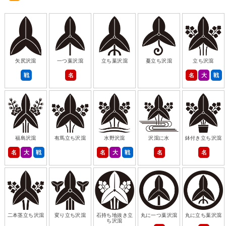
矢尻沢瀉
一つ葉沢瀉
立ち葉沢瀉
蔓立ち沢瀉
立ち沢瀉
戦
名
名
大
戦
福島沢瀉
有馬立ち沢瀉
水野沢瀉
沢瀉に水
鉢付き立ち沢瀉
名
大
戦
名
大
戦
名
名
二本茎立ち沢瀉
変り立ち沢瀉
石持ち地抜き立
丸に一つ葉沢瀉
丸に立ち葉沢瀉
ち沢瀉