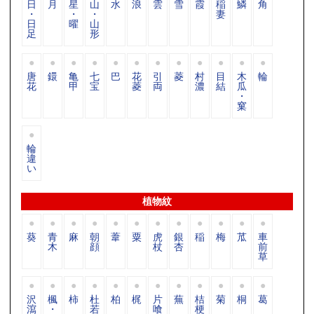
日
月
星
山
水
浪
雲
雪
霞
稲
鱗
角
・
・
・
妻
日
曜
山
足
形
唐
鐶
亀
七
巴
花
引
菱
村
目
木
輪
花
甲
宝
菱
両
濃
結
瓜
・
窠
輪
違
い
植物紋
葵
青
麻
朝
葦
粟
虎
銀
稲
梅
苽
車
木
顔
杖
杏
前
草
沢
楓
柿
杜
柏
梶
片
蕪
桔
菊
桐
葛
瀉
・
若
喰
梗