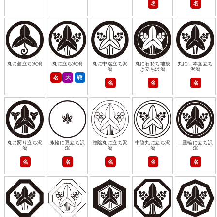
名
名
丸に蔓立ち沢瀉
丸に立ち沢瀉
丸に中陰立ち沢
丸に石持ち地抜
丸に二本茎立ち
瀉
き立ち沢瀉
沢瀉
名
大
戦
名
名
名
丸に変り立ち沢
糸輪に豆立ち沢
総陰丸に立ち沢
中陰丸に立ち沢
二重輪に立ち沢
瀉
瀉
瀉
瀉
瀉
名
名
名
名
名