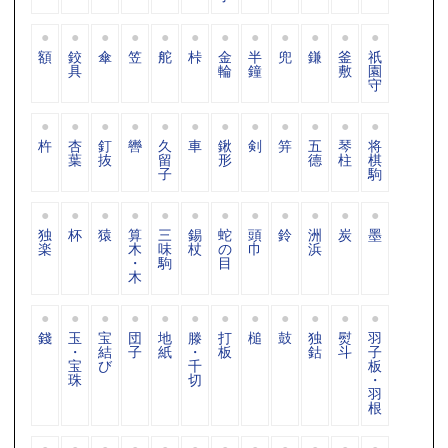
額
鉸
傘
笠
舵
桛
金
半
兜
鎌
釜
祇
具
輪
鐘
敷
園
守
杵
杏
釘
轡
久
車
鍬
剣
笄
五
琴
将
葉
抜
留
形
德
柱
棋
子
駒
独
杯
猿
算
三
錫
蛇
頭
鈴
洲
炭
墨
楽
木
味
杖
の
巾
浜
・
駒
目
木
錢
玉
宝
団
地
滕
打
槌
鼓
独
熨
羽
・
結
子
紙
・
板
鈷
斗
子
宝
び
千
板
珠
切
・
羽
根