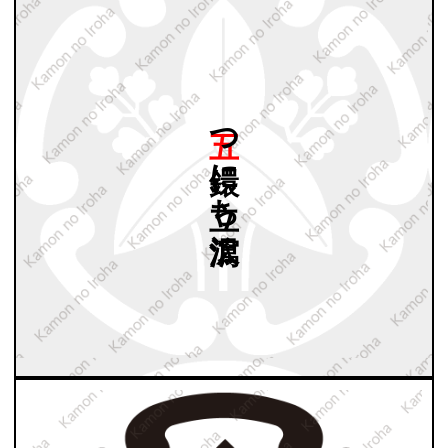
五つ
鐶に
立ち
沢瀉