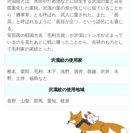
沢瀉紋とは、水田やため池などに自生する沢瀉の葉と花を
図案化した家紋。沢瀉の葉の形が矢じりに似ていることか
ら「勝軍草」とも呼ばれ、武人に愛された。また、「面
高」と呼ばれるように「面目が立つ」という語呂にも通じ
る。
安芸国の戦国大名「毛利元就」が沢瀉にトンボが止まって
いるのを見たあとに戦に勝ったことから、吉祥のものとし
て毛利家の家紋とった。
沢瀉紋の使用家
椎名、梁田、毛利、木下、浅野、酒井、堀越、沢井、水
野、土井、福島など
沢瀉紋の使用地域
長野、山梨、群馬、愛知、岐阜