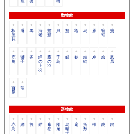
胆
翹
楡
動物紋
板
兎
馬
海
鴛
貝
蟹
亀
烏
雁
蝙
鷺
屋
老
鴦
蝠
貝
鹿
獅
雀
蟬
鷹
千
蝶
鶴
蜻
鳩
蛤
鳳
角
子
の
の
鳥
蛉
凰
上
羽
羽
百
竜
足
器物紋
赤
網
筏
錨
糸
団
烏
扇
折
櫂
鏡
鍵
鳥
巻
扇
帽
敷
子