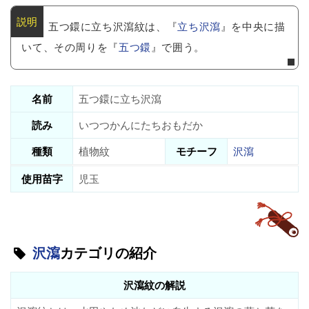
五つ鐶に立ち沢瀉紋は、『
立ち沢瀉
』を中央に描
いて、その周りを『
五つ鐶
』で囲う。
名前
五つ鐶に立ち沢瀉
読み
いつつかんにたちおもだか
種類
植物紋
モチーフ
沢瀉
使用苗字
児玉
沢瀉
カテゴリの紹介
沢瀉紋の解説