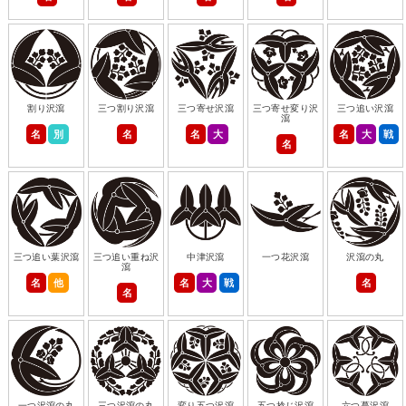
割り沢瀉
三つ割り沢瀉
三つ寄せ沢瀉
三つ寄せ変り沢
三つ追い沢瀉
瀉
名
別
名
名
大
名
大
戦
名
三つ追い葉沢瀉
三つ追い重ね沢
中津沢瀉
一つ花沢瀉
沢瀉の丸
瀉
名
他
名
大
戦
名
名
一つ沢瀉の丸
三つ沢瀉の丸
変り五つ沢瀉
五つ捻じ沢瀉
六つ蔓沢瀉