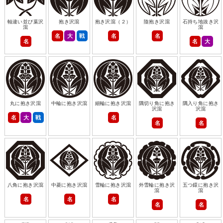
軸違い並び葉沢
抱き沢瀉
抱き沢瀉（２）
陰抱き沢瀉
石持ち地抜き沢
瀉
瀉
名
大
戦
名
名
名
名
大
丸に抱き沢瀉
中輪に抱き沢瀉
細輪に抱き沢瀉
隅切り角に抱き
隅入り角に抱き
沢瀉
沢瀉
名
大
戦
名
名
名
八角に抱き沢瀉
中菱に抱き沢瀉
雪輪に抱き沢瀉
外雪輪に抱き沢
五つ鐶に抱き沢
瀉
瀉
名
名
名
名
名