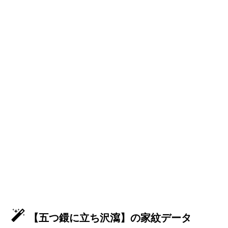
【五つ鐶に立ち沢瀉】の家紋データ