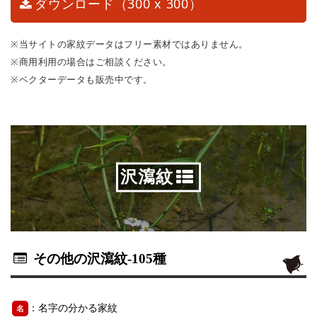
ダウンロード（300 x 300）
※当サイトの家紋データはフリー素材ではありません。
※商用利用の場合はご相談ください。
※ベクターデータも販売中です。
沢瀉紋
その他の沢瀉紋
-105種
：名字の分かる家紋
名