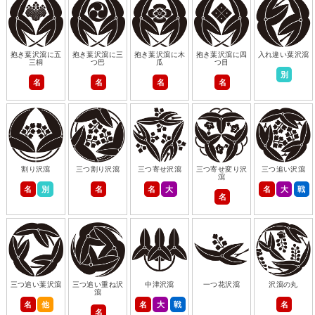
抱き葉沢瀉に五
抱き葉沢瀉に三
抱き葉沢瀉に木
抱き葉沢瀉に四
入れ違い葉沢瀉
三桐
つ巴
瓜
つ目
別
名
名
名
名
割り沢瀉
三つ割り沢瀉
三つ寄せ沢瀉
三つ寄せ変り沢
三つ追い沢瀉
瀉
名
別
名
名
大
名
大
戦
名
三つ追い葉沢瀉
三つ追い重ね沢
中津沢瀉
一つ花沢瀉
沢瀉の丸
瀉
名
他
名
大
戦
名
名