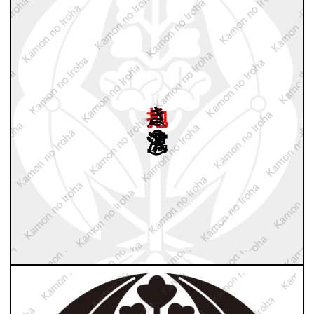
抱き
沢瀉（２
）