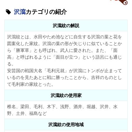
沢瀉
カテゴリの紹介
沢瀉紋の解説
沢瀉紋とは、水田やため池などに自生する沢瀉の葉と花を
図案化した家紋。沢瀉の葉の形が矢じりに似ていることか
ら「勝軍草」とも呼ばれ、武人に愛された。また、「面
高」と呼ばれるように「面目が立つ」という語呂にも通じ
る。
安芸国の戦国大名「毛利元就」が沢瀉にトンボが止まって
いるのを見たあとに戦に勝ったことから、吉祥のものとし
て毛利家の家紋とった。
沢瀉紋の使用家
椎名、梁田、毛利、木下、浅野、酒井、堀越、沢井、水
野、土井、福島など
沢瀉紋の使用地域