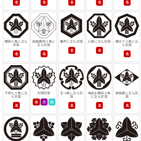
名
名
名
名
名
隅切り角に立ち
総陰隅切り角に
亀甲に立ち沢瀉
八角に立ち沢瀉
隅立て八角に立
沢瀉
立ち沢瀉
ち沢瀉
名
名
名
名
名
子持ち八角に立
大関沢瀉
五つ鐶に立ち沢
地抜き隅切り角
鉄砲菱に立ち沢
ち沢瀉
瀉
に立ち沢瀉
瀉
名
大
別
名
名
名
名