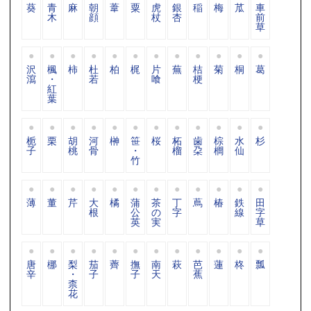
葵
青
麻
朝
葦
粟
虎
銀
稲
梅
苽
車
木
顔
杖
杏
前
草
沢
楓
柿
杜
柏
梶
片
蕪
桔
菊
桐
葛
瀉
・
若
喰
梗
紅
葉
栀
栗
胡
河
榊
笹
桜
柘
歯
棕
水
杉
子
桃
骨
・
榴
朶
櫚
仙
竹
薄
董
芹
大
橘
蒲
茶
丁
蔦
椿
鉄
田
根
公
の
字
線
字
英
実
草
唐
梛
梨
茄
薺
撫
南
萩
芭
蓮
柊
瓢
辛
・
子
子
天
蕉
柰
花