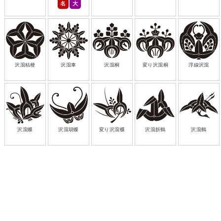
名
大
沢瀉桔梗
沢瀉車
沢瀉桐
変り沢瀉桐
浮線沢瀉
沢瀉蝶
沢瀉胡蝶
変り沢瀉蝶
沢瀉折鶴
沢瀉鶴