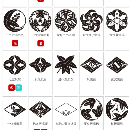
一つ沢瀉の丸
三つ沢瀉の丸
変り五つ沢瀉
五つ捻じ沢瀉
六つ蔓沢瀉
名
名
七宝沢瀉
木瓜沢瀉
違い葉沢瀉
沢瀉菱
葉沢瀉菱
名
別
一つ沢瀉菱
抱き沢瀉菱
糸菱に覗き沢瀉
変り沢瀉巴
枝沢瀉巴