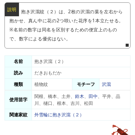
抱き沢瀉紋（２）は、2枚の沢瀉の葉を左右から
抱かせ、真ん中に花の2つ咲いた花序を1本立たせる。
※名前の数字は同名を区別するための便宜上のもの
で、数字による優劣はない。
名前
抱き沢瀉（２）
読み
だきおもだか
種類
植物紋
モチーフ
沢瀉
関根、橋本、土井、
鈴木
、
田中
、平井、品
使用苗字
川、樋口、根本、吉川、松田
関連家紋
外雪輪に抱き沢瀉（２）