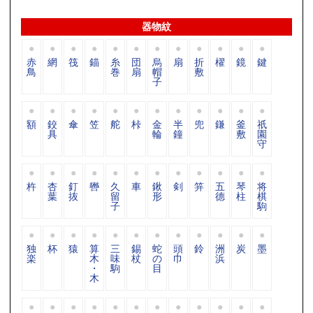
器物紋
赤
網
筏
錨
糸
団
烏
扇
折
櫂
鏡
鍵
鳥
巻
扇
帽
敷
子
額
鉸
傘
笠
舵
桛
金
半
兜
鎌
釜
祇
具
輪
鐘
敷
園
守
杵
杏
釘
轡
久
車
鍬
剣
笄
五
琴
将
葉
抜
留
形
德
柱
棋
子
駒
独
杯
猿
算
三
錫
蛇
頭
鈴
洲
炭
墨
楽
木
味
杖
の
巾
浜
・
駒
目
木