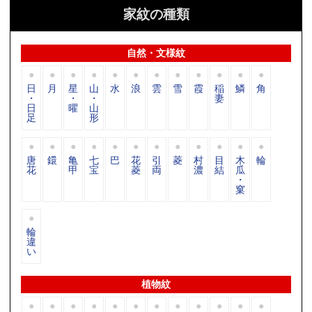
家紋の種類
自然・文様紋
日
月
星
山
水
浪
雲
雪
霞
稲
鱗
角
・
・
・
妻
日
曜
山
足
形
唐
鐶
亀
七
巴
花
引
菱
村
目
木
輪
花
甲
宝
菱
両
濃
結
瓜
・
窠
輪
違
い
植物紋