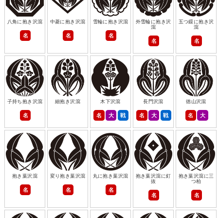
八角に抱き沢瀉
中菱に抱き沢瀉
雪輪に抱き沢瀉
外雪輪に抱き沢
五つ鐶に抱き沢
瀉
瀉
名
名
名
名
名
子持ち抱き沢瀉
細抱き沢瀉
木下沢瀉
長門沢瀉
徳山沢瀉
名
名
大
戦
名
大
戦
名
大
抱き葉沢瀉
変り抱き葉沢瀉
丸に抱き葉沢瀉
抱き葉沢瀉に釘
抱き葉沢瀉に三
抜
つ柏
名
名
名
名
名