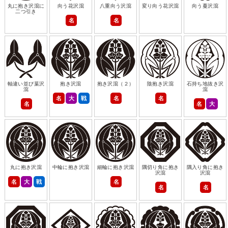
丸に抱き沢瀉に
向う花沢瀉
八重向う沢瀉
変り向う花沢瀉
向う蔓沢瀉
二つ引き
名
名
軸違い並び葉沢
抱き沢瀉
抱き沢瀉（２）
陰抱き沢瀉
石持ち地抜き沢
瀉
瀉
名
大
戦
名
名
名
名
大
丸に抱き沢瀉
中輪に抱き沢瀉
細輪に抱き沢瀉
隅切り角に抱き
隅入り角に抱き
沢瀉
沢瀉
名
大
戦
名
名
名