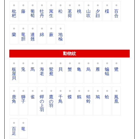
枇
藤
葡
牡
寓
松
茗
桃
山
夕
楪
百
杷
萄
丹
生
荷
吹
顔
合
蘭
竜
連
綿
蕨
地
胆
翹
楡
動物紋
板
兎
馬
海
鴛
貝
蟹
亀
烏
雁
蝙
鷺
屋
老
鴦
蝠
貝
鹿
獅
雀
蟬
鷹
千
蝶
鶴
蜻
鳩
蛤
鳳
角
子
の
の
鳥
蛉
凰
上
羽
羽
百
竜
足