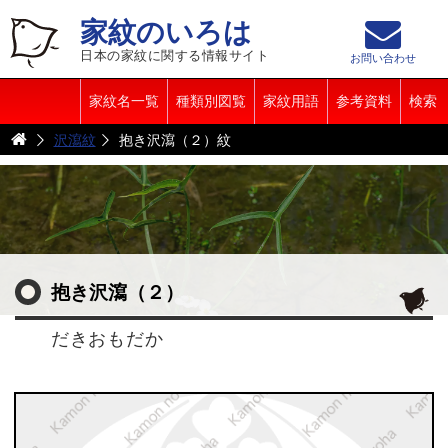
家紋のいろは
日本の家紋に関する情報サイト
お問い合わせ
家紋名一覧
種類別図覧
家紋用語
参考資料
検索
沢瀉紋
抱き沢瀉（２）紋
抱き沢瀉（２）
だきおもだか