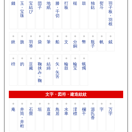
錢
玉
宝
団
地
滕
打
槌
鼓
独
熨
羽
・
結
子
紙
・
板
鈷
斗
子
宝
び
千
板
珠
切
・
羽
根
鋏
旗
羽
袋
筆
船
文
分
幣
瓶
帆
鉞
箒
銅
子
枡
的
豆
鞠
結
矢
輪
輪
蝋
藏
挟
綿
・
鼓
宝
燭
み
矢
・
筈
鞠
文字・図符・建造紋紋
庵
井
石
垣
直
鳥
水
澪
欄
源
字
万
筒
畳
違
居
車
標
干
氏
字
・
香
井
桁