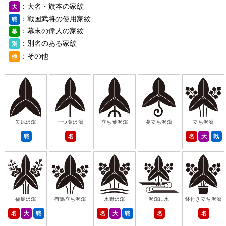
：大名・旗本の家紋
大
：戦国武将の使用家紋
戦
：幕末の偉人の家紋
幕
：別名のある家紋
別
：その他
他
矢尻沢瀉
一つ葉沢瀉
立ち葉沢瀉
蔓立ち沢瀉
立ち沢瀉
戦
名
名
大
戦
福島沢瀉
有馬立ち沢瀉
水野沢瀉
沢瀉に水
鉢付き立ち沢瀉
名
大
戦
名
大
戦
名
名