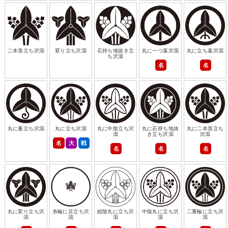
二本茎立ち沢瀉
変り立ち沢瀉
石持ち地抜き立
丸に一つ葉沢瀉
丸に立ち葉沢瀉
ち沢瀉
名
名
丸に蔓立ち沢瀉
丸に立ち沢瀉
丸に中陰立ち沢
丸に石持ち地抜
丸に二本茎立ち
瀉
き立ち沢瀉
沢瀉
名
大
戦
名
名
名
丸に変り立ち沢
糸輪に豆立ち沢
総陰丸に立ち沢
中陰丸に立ち沢
二重輪に立ち沢
瀉
瀉
瀉
瀉
瀉