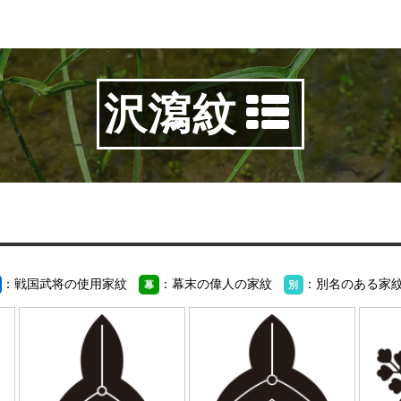
沢瀉紋
：戦国武将の使用家紋
：幕末の偉人の家紋
：別名のある家
幕
別