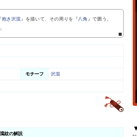
『
抱き沢瀉
』を描いて、その周りを『
八角
』で囲う。
」
モチーフ
沢瀉
瀉紋の解説