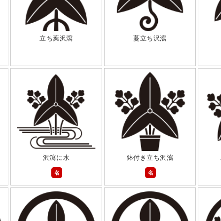
立ち葉沢瀉
蔓立ち沢瀉
沢瀉に水
鉢付き立ち沢瀉
名
名