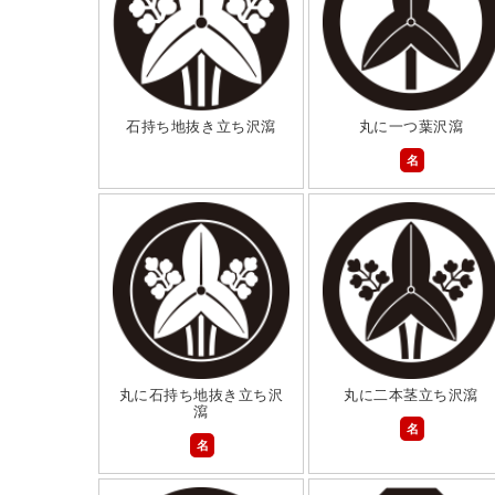
石持ち地抜き立ち沢瀉
丸に一つ葉沢瀉
名
丸に石持ち地抜き立ち沢
丸に二本茎立ち沢瀉
瀉
名
名