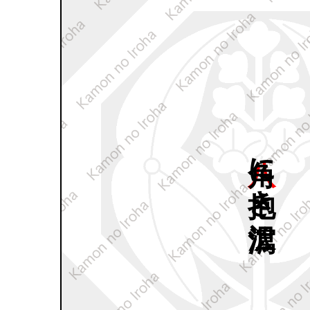
八角に
抱き
沢瀉