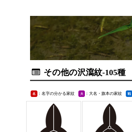
その他の沢瀉紋
-105種
：名字の分かる家紋
：大名・旗本の家紋
名
大
戦