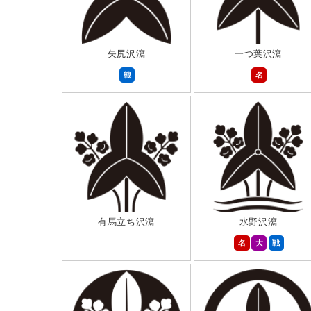
矢尻沢瀉
一つ葉沢瀉
戦
名
有馬立ち沢瀉
水野沢瀉
名
大
戦