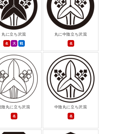
丸に立ち沢瀉
丸に中陰立ち沢瀉
名
大
戦
名
総陰丸に立ち沢瀉
中陰丸に立ち沢瀉
名
名