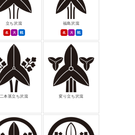
立ち沢瀉
福島沢瀉
名
大
戦
名
大
戦
二本茎立ち沢瀉
変り立ち沢瀉