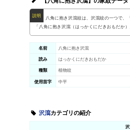
【八角に抱き沢瀉】の家紋データ
八角に抱き沢瀉紋は、沢瀉紋の一つで、
「八角に抱き沢瀉（はっかくにだきおもだか）
名前
八角に抱き沢瀉
読み
はっかくにだきおもだか
種類
植物紋
使用苗字
中平
沢瀉
カテゴリの紹介
沢