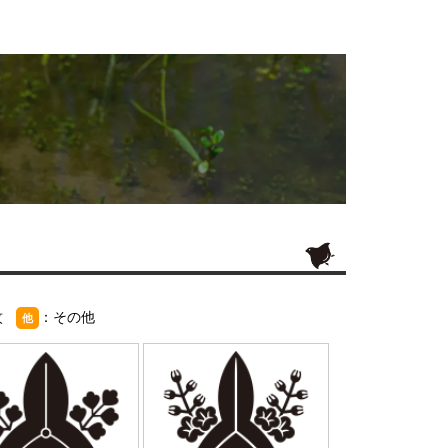
紋
：その他
他