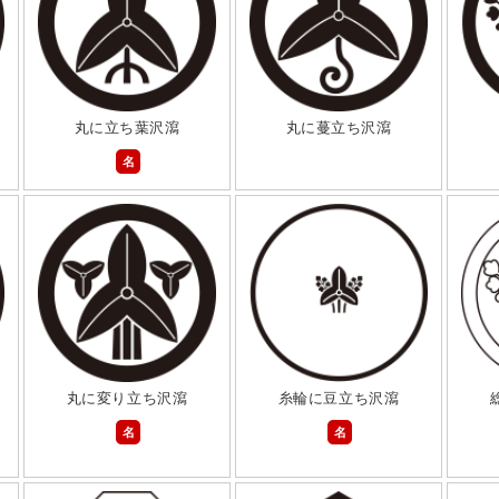
丸に立ち葉沢瀉
丸に蔓立ち沢瀉
名
丸に変り立ち沢瀉
糸輪に豆立ち沢瀉
名
名