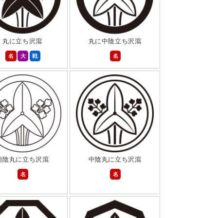
丸に立ち沢瀉
丸に中陰立ち沢瀉
名
大
戦
名
総陰丸に立ち沢瀉
中陰丸に立ち沢瀉
名
名