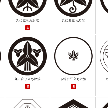
丸に立ち葉沢瀉
丸に蔓立ち沢瀉
名
丸に変り立ち沢瀉
糸輪に豆立ち沢瀉
名
名