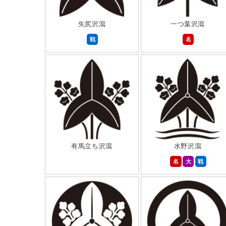
矢尻沢瀉
一つ葉沢瀉
戦
名
有馬立ち沢瀉
水野沢瀉
名
大
戦