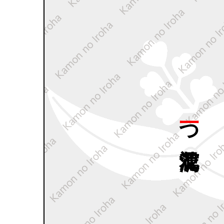
一つ
花沢瀉