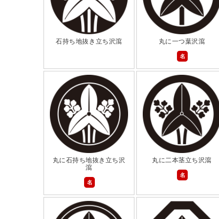
石持ち地抜き立ち沢瀉
丸に一つ葉沢瀉
名
丸に石持ち地抜き立ち沢
丸に二本茎立ち沢瀉
瀉
名
名