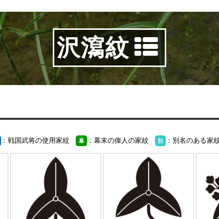
沢瀉紋
：戦国武将の使用家紋
：幕末の偉人の家紋
：別名のある家
幕
別