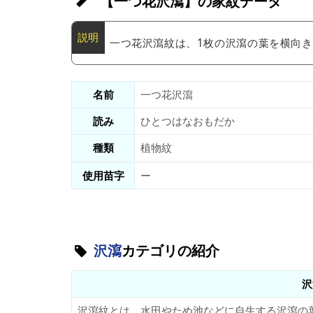
【一つ花沢瀉】の家紋データ
一つ花沢瀉紋は、1枚の沢瀉の葉を横向
名前
一つ花沢瀉
読み
ひとつはなおもだか
種類
植物紋
使用苗字
ー
沢瀉
カテゴリの紹介
沢
沢瀉紋とは、水田やため池などに自生する沢瀉の