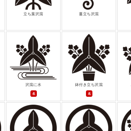
立ち葉沢瀉
蔓立ち沢瀉
沢瀉に水
鉢付き立ち沢瀉
名
名