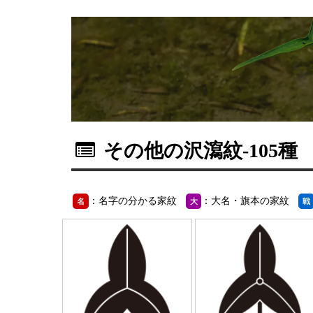
その他の沢瀉紋
-105種
：名字の分かる家紋
：大名・旗本の家紋
名
大
戦