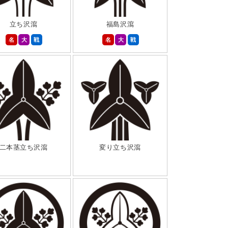
立ち沢瀉
福島沢瀉
名
大
戦
名
大
戦
二本茎立ち沢瀉
変り立ち沢瀉