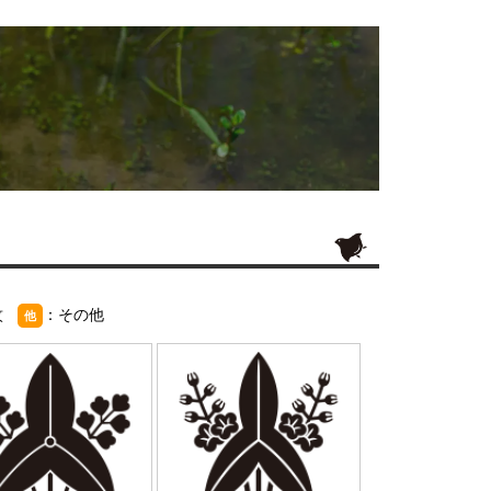
紋
：その他
他