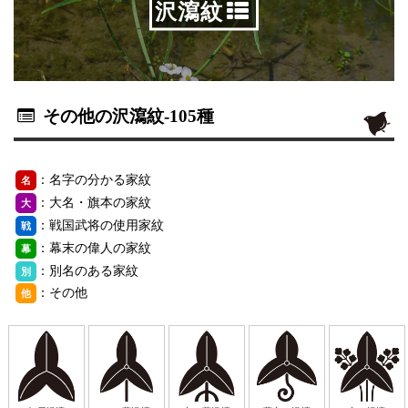
沢瀉紋
その他の沢瀉紋
-105種
：名字の分かる家紋
名
：大名・旗本の家紋
大
：戦国武将の使用家紋
戦
：幕末の偉人の家紋
幕
：別名のある家紋
別
：その他
他