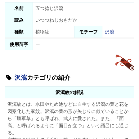
名前
五つ捻じ沢瀉
読み
いつつねじおもだか
種類
植物紋
モチーフ
沢瀉
使用苗字
ー
沢瀉
カテゴリの紹介
沢瀉紋の解説
沢瀉紋とは、水田やため池などに自生する沢瀉の葉と花を
図案化した家紋。沢瀉の葉の形が矢じりに似ていることか
ら「勝軍草」とも呼ばれ、武人に愛された。また、「面
高」と呼ばれるように「面目が立つ」という語呂にも通じ
る。