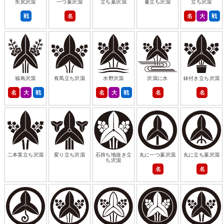
矢尻沢瀉
一つ葉沢瀉
立ち葉沢瀉
蔓立ち沢瀉
立ち沢瀉
戦
名
名
大
戦
福島沢瀉
有馬立ち沢瀉
水野沢瀉
沢瀉に水
鉢付き立ち沢瀉
名
大
戦
名
大
戦
名
名
二本茎立ち沢瀉
変り立ち沢瀉
石持ち地抜き立
丸に一つ葉沢瀉
丸に立ち葉沢瀉
ち沢瀉
名
名