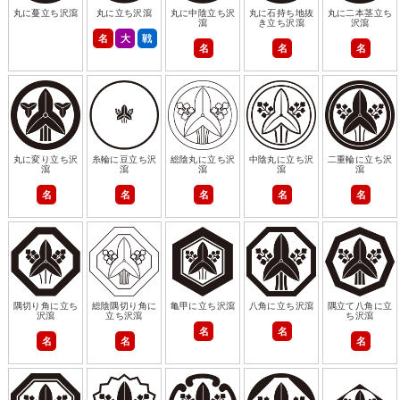
丸に蔓立ち沢瀉
丸に立ち沢瀉
丸に中陰立ち沢
丸に石持ち地抜
丸に二本茎立ち
瀉
き立ち沢瀉
沢瀉
名
大
戦
名
名
名
丸に変り立ち沢
糸輪に豆立ち沢
総陰丸に立ち沢
中陰丸に立ち沢
二重輪に立ち沢
瀉
瀉
瀉
瀉
瀉
名
名
名
名
名
隅切り角に立ち
総陰隅切り角に
亀甲に立ち沢瀉
八角に立ち沢瀉
隅立て八角に立
沢瀉
立ち沢瀉
ち沢瀉
名
名
名
名
名