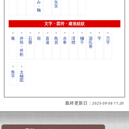
み
矢
・
筈
鞠
文字・図符・建造紋紋
庵
井
石
垣
直
鳥
水
澪
欄
源
字
万
筒
畳
違
居
車
標
干
氏
字
・
香
井
桁
角
太
字
極
図
最終更新日：
2025-09-06 11:20