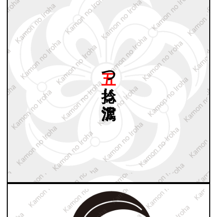
五つ
捻じ
沢瀉