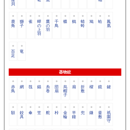
貝
鹿
獅
雀
蟬
鷹
千
蝶
鶴
蜻
鳩
蛤
鳳
角
子
の
の
鳥
蛉
凰
上
羽
羽
百
竜
足
器物紋
赤
網
筏
錨
糸
団
烏
扇
折
櫂
鏡
鍵
鳥
巻
扇
帽
敷
子
額
鉸
傘
笠
舵
桛
金
半
兜
鎌
釜
祇
具
輪
鐘
敷
園
守