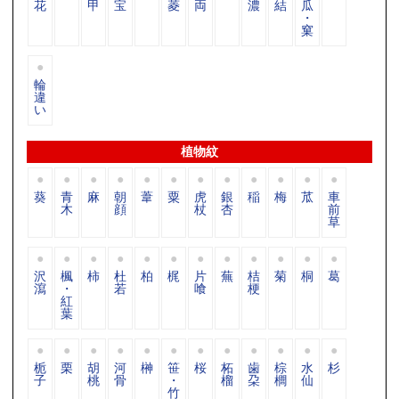
花
甲
宝
菱
両
濃
結
瓜
・
窠
輪
違
い
植物紋
葵
青
麻
朝
葦
粟
虎
銀
稲
梅
苽
車
木
顔
杖
杏
前
草
沢
楓
柿
杜
柏
梶
片
蕪
桔
菊
桐
葛
瀉
・
若
喰
梗
紅
葉
栀
栗
胡
河
榊
笹
桜
柘
歯
棕
水
杉
子
桃
骨
・
榴
朶
櫚
仙
竹