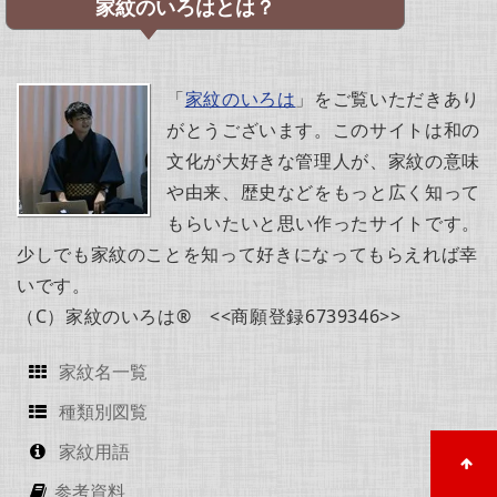
家紋のいろはとは？
「
家紋のいろは
」をご覧いただきあり
がとうございます。このサイトは和の
文化が大好きな管理人が、家紋の意味
や由来、歴史などをもっと広く知って
もらいたいと思い作ったサイトです。
少しでも家紋のことを知って好きになってもらえれば幸
いです。
（C）家紋のいろは® <<商願登録6739346>>
家紋名一覧
種類別図覧
家紋用語
参考資料