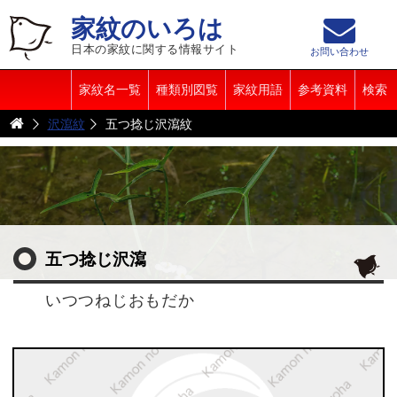
家紋のいろは
日本の家紋に関する情報サイト
お問い合わせ
家紋名一覧
種類別図覧
家紋用語
参考資料
検索
沢瀉紋
五つ捻じ沢瀉紋
五つ捻じ沢瀉
いつつねじおもだか