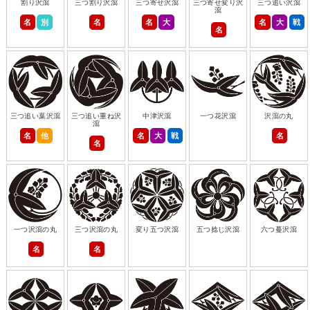
割り沢瀉
三つ割り沢瀉
三つ寄せ沢瀉
三つ寄せ変り沢
三つ追い沢瀉
瀉
名
別
名
名
大
名
大
戦
名
三つ追い葉沢瀉
三つ追い重ね沢
中津沢瀉
一つ花沢瀉
沢瀉の丸
瀉
名
他
名
大
戦
名
名
一つ沢瀉の丸
三つ沢瀉の丸
変り五つ沢瀉
五つ捻じ沢瀉
六つ蔓沢瀉
名
名