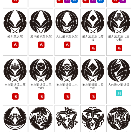
抱き葉沢瀉
変り抱き葉沢瀉
丸に抱き葉沢瀉
抱き葉沢瀉に釘
抱き葉沢瀉に三
抜
つ柏
名
名
名
名
名
抱き葉沢瀉に五
抱き葉沢瀉に三
抱き葉沢瀉に木
抱き葉沢瀉に四
入れ違い葉沢瀉
三桐
つ巴
瓜
つ目
別
名
名
名
名