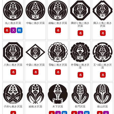
丸に抱き沢瀉
中輪に抱き沢瀉
細輪に抱き沢瀉
隅切り角に抱き
隅入り角に抱き
沢瀉
沢瀉
名
大
戦
名
名
名
八角に抱き沢瀉
中菱に抱き沢瀉
雪輪に抱き沢瀉
外雪輪に抱き沢
五つ鐶に抱き沢
瀉
瀉
名
名
名
名
名
子持ち抱き沢瀉
細抱き沢瀉
木下沢瀉
長門沢瀉
徳山沢瀉
名
名
大
戦
名
大
戦
名
大