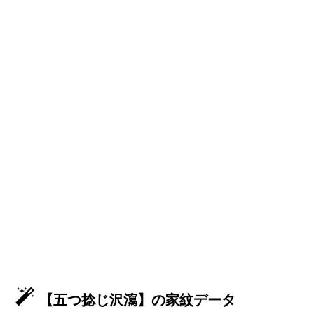
【五つ捻じ沢瀉】の家紋データ