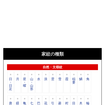
家紋の種類
自然・文様紋
日
月
星
山
水
浪
雲
雪
霞
稲
鱗
角
・
・
・
妻
日
曜
山
足
形
唐
鐶
亀
七
巴
花
引
菱
村
目
木
輪