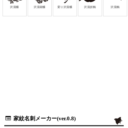
沢瀉蝶
沢瀉胡蝶
変り沢瀉蝶
沢瀉折鶴
沢瀉鶴
家紋名刺メーカー(ver.0.8)