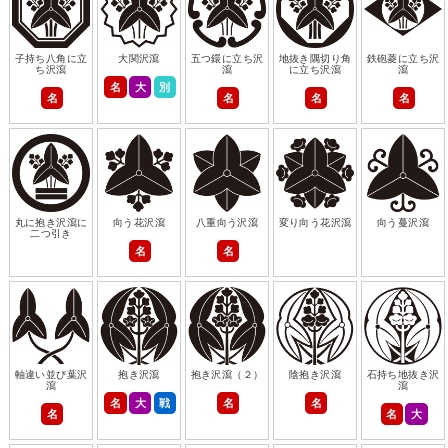
子持ち八角に立
大関沢瀉
五つ鐶に立ち沢
地抜き隅切り角
鉄砲菱に立ち沢
ち沢瀉
瀉
に立ち沢瀉
瀉
名
大
別
名
名
名
名
丸に抱き沢瀉に
向う花沢瀉
八重向う沢瀉
変り向う花沢瀉
向う蔓沢瀉
二つ引き
名
名
軸違い並び葉沢
抱き沢瀉
抱き沢瀉（２）
陰抱き沢瀉
石持ち地抜き沢
瀉
瀉
名
大
戦
名
名
名
名
大