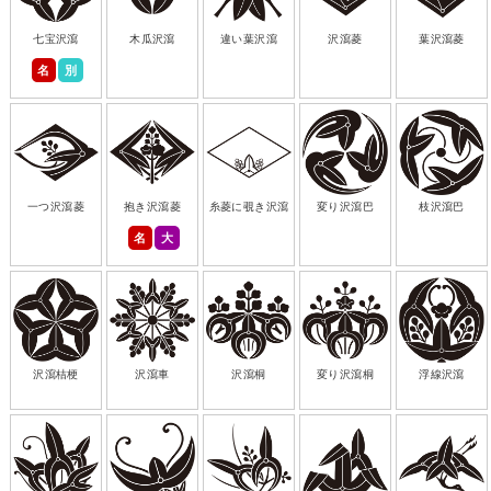
七宝沢瀉
木瓜沢瀉
違い葉沢瀉
沢瀉菱
葉沢瀉菱
名
別
一つ沢瀉菱
抱き沢瀉菱
糸菱に覗き沢瀉
変り沢瀉巴
枝沢瀉巴
名
大
沢瀉桔梗
沢瀉車
沢瀉桐
変り沢瀉桐
浮線沢瀉