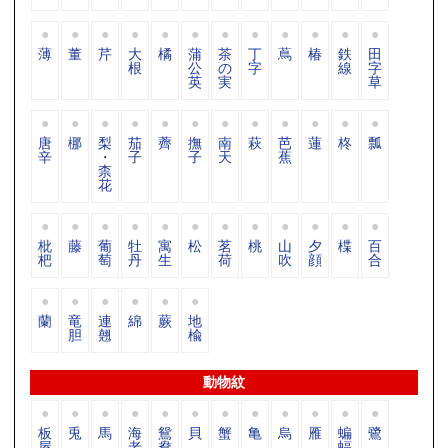
薄
董
芹
大
橘
蒲
茶
丁
蔦
椿
鉄
田
根
公
の
字
線
字
英
実
草
唐
梛
梨
茄
薺
撫
南
萩
芭
蓮
柊
瓢
辛
・
子
子
天
蕉
柰
花
枇
藤
葡
牡
寓
松
茗
桃
山
夕
楪
百
杷
萄
丹
生
荷
吹
顔
合
蘭
竜
連
綿
蕨
地
胆
翹
楡
動物紋
板
兎
馬
海
鴛
貝
蟹
亀
烏
雁
蝙
鷺
屋
老
鴦
蝠