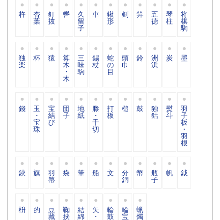
杵
杏
釘
轡
久
車
鍬
剣
笄
五
琴
将
葉
抜
留
形
德
柱
棋
子
駒
独
杯
猿
算
三
錫
蛇
頭
鈴
洲
炭
墨
楽
木
味
杖
の
巾
浜
・
駒
目
木
錢
玉
宝
団
地
滕
打
槌
鼓
独
熨
羽
・
結
子
紙
・
板
鈷
斗
子
宝
び
千
板
珠
切
・
羽
根
鋏
旗
羽
袋
筆
船
文
分
幣
瓶
帆
鉞
箒
銅
子
枡
的
豆
鞠
結
矢
輪
輪
蝋
藏
挟
綿
・
鼓
宝
燭