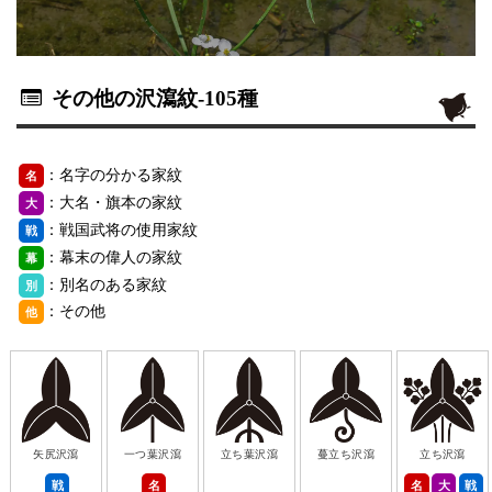
その他の沢瀉紋
-105種
：名字の分かる家紋
名
：大名・旗本の家紋
大
：戦国武将の使用家紋
戦
：幕末の偉人の家紋
幕
：別名のある家紋
別
：その他
他
矢尻沢瀉
一つ葉沢瀉
立ち葉沢瀉
蔓立ち沢瀉
立ち沢瀉
戦
名
名
大
戦