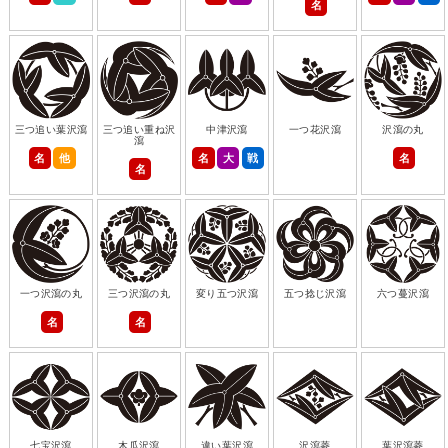
名
三つ追い葉沢瀉
三つ追い重ね沢
中津沢瀉
一つ花沢瀉
沢瀉の丸
瀉
名
他
名
大
戦
名
名
一つ沢瀉の丸
三つ沢瀉の丸
変り五つ沢瀉
五つ捻じ沢瀉
六つ蔓沢瀉
名
名
七宝沢瀉
木瓜沢瀉
違い葉沢瀉
沢瀉菱
葉沢瀉菱