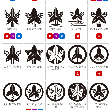
福島沢瀉
有馬立ち沢瀉
水野沢瀉
沢瀉に水
鉢付き立ち沢瀉
名
大
戦
名
大
戦
名
名
二本茎立ち沢瀉
変り立ち沢瀉
石持ち地抜き立
丸に一つ葉沢瀉
丸に立ち葉沢瀉
ち沢瀉
名
名
丸に蔓立ち沢瀉
丸に立ち沢瀉
丸に中陰立ち沢
丸に石持ち地抜
丸に二本茎立ち
瀉
き立ち沢瀉
沢瀉