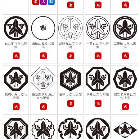
名
大
戦
名
名
名
丸に変り立ち沢
糸輪に豆立ち沢
総陰丸に立ち沢
中陰丸に立ち沢
二重輪に立ち沢
瀉
瀉
瀉
瀉
瀉
名
名
名
名
名
隅切り角に立ち
総陰隅切り角に
亀甲に立ち沢瀉
八角に立ち沢瀉
隅立て八角に立
沢瀉
立ち沢瀉
ち沢瀉
名
名
名
名
名