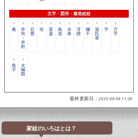
文字・図符・建造紋紋
庵
井
石
垣
直
鳥
水
澪
欄
源
字
万
筒
畳
違
居
車
標
干
氏
字
・
香
井
桁
角
太
字
極
図
最終更新日：
2025-09-06 11:20
家紋のいろはとは？