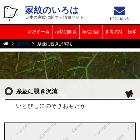
家紋のいろは
日本の家紋に関する情報サイト
お問い合わせ
家紋名一覧
種類別図覧
家紋用語
参考資料
検索
沢瀉紋
糸菱に覗き沢瀉紋
糸菱に覗き沢瀉
いとびしにのぞきおもだか