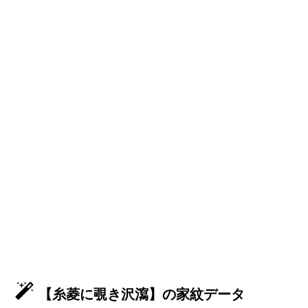
【糸菱に覗き沢瀉】の家紋データ