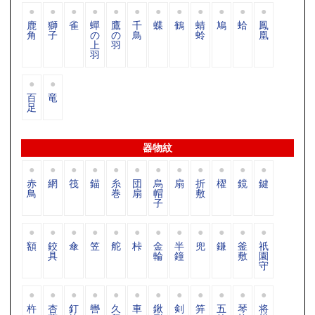
鹿
獅
雀
蟬
鷹
千
蝶
鶴
蜻
鳩
蛤
鳳
角
子
の
の
鳥
蛉
凰
上
羽
羽
百
竜
足
器物紋
赤
網
筏
錨
糸
団
烏
扇
折
櫂
鏡
鍵
鳥
巻
扇
帽
敷
子
額
鉸
傘
笠
舵
桛
金
半
兜
鎌
釜
祇
具
輪
鐘
敷
園
守
杵
杏
釘
轡
久
車
鍬
剣
笄
五
琴
将