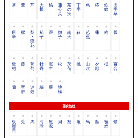
薄
董
芹
大
橘
蒲
茶
丁
蔦
椿
鉄
田
根
公
の
字
線
字
英
実
草
唐
梛
梨
茄
薺
撫
南
萩
芭
蓮
柊
瓢
辛
・
子
子
天
蕉
柰
花
枇
藤
葡
牡
寓
松
茗
桃
山
夕
楪
百
杷
萄
丹
生
荷
吹
顔
合
蘭
竜
連
綿
蕨
地
胆
翹
楡
動物紋
板
兎
馬
海
鴛
貝
蟹
亀
烏
雁
蝙
鷺
屋
老
鴦
蝠
貝