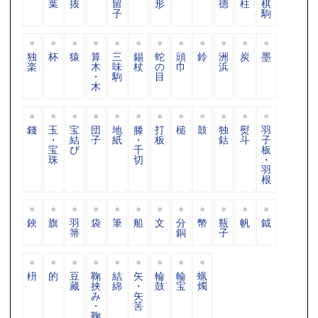
葉
抜
留
形
德
柱
棋
子
駒
独
杯
猿
算
三
錫
蛇
頭
鈴
洲
炭
墨
楽
木
味
杖
の
巾
浜
・
駒
目
木
錢
玉
宝
団
地
滕
打
槌
鼓
独
熨
羽
・
結
子
紙
・
板
鈷
斗
子
宝
び
千
板
珠
切
・
羽
根
鋏
旗
羽
袋
筆
船
文
分
幣
瓶
帆
鉞
箒
銅
子
枡
的
豆
鞠
結
矢
輪
輪
蝋
藏
挟
綿
・
鼓
宝
燭
み
矢
・
筈
鞠