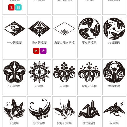
名
別
一つ沢瀉菱
抱き沢瀉菱
糸菱に覗き沢瀉
変り沢瀉巴
枝沢瀉巴
名
大
沢瀉桔梗
沢瀉車
沢瀉桐
変り沢瀉桐
浮線沢瀉
沢瀉蝶
沢瀉胡蝶
変り沢瀉蝶
沢瀉折鶴
沢瀉鶴