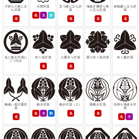
子持ち八角に立
大関沢瀉
五つ鐶に立ち沢
地抜き隅切り角
鉄砲菱に立ち沢
ち沢瀉
瀉
に立ち沢瀉
瀉
名
大
別
名
名
名
名
丸に抱き沢瀉に
向う花沢瀉
八重向う沢瀉
変り向う花沢瀉
向う蔓沢瀉
二つ引き
名
名
軸違い並び葉沢
抱き沢瀉
抱き沢瀉（２）
陰抱き沢瀉
石持ち地抜き沢
瀉
瀉
名
大
戦
名
名
名
名
大