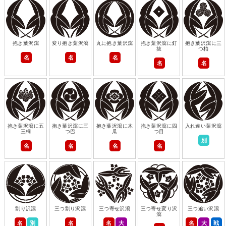
抱き葉沢瀉
変り抱き葉沢瀉
丸に抱き葉沢瀉
抱き葉沢瀉に釘
抱き葉沢瀉に三
抜
つ柏
名
名
名
名
名
抱き葉沢瀉に五
抱き葉沢瀉に三
抱き葉沢瀉に木
抱き葉沢瀉に四
入れ違い葉沢瀉
三桐
つ巴
瓜
つ目
別
名
名
名
名
割り沢瀉
三つ割り沢瀉
三つ寄せ沢瀉
三つ寄せ変り沢
三つ追い沢瀉
瀉
名
別
名
名
大
名
大
戦