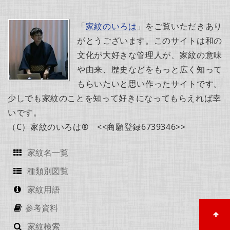
「
家紋のいろは
」をご覧いただきあり
がとうございます。このサイトは和の
文化が大好きな管理人が、家紋の意味
や由来、歴史などをもっと広く知って
もらいたいと思い作ったサイトです。
少しでも家紋のことを知って好きになってもらえれば幸
いです。
（C）家紋のいろは® <<商願登録6739346>>
家紋名一覧
種類別図覧
家紋用語
参考資料
家紋検索