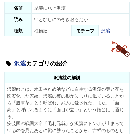
名前
糸菱に覗き沢瀉
読み
いとびしにのぞきおもだか
種類
植物紋
モチーフ
沢瀉
沢瀉
カテゴリの紹介
沢瀉紋の解説
沢瀉紋とは、水田やため池などに自生する沢瀉の葉と花を
図案化した家紋。沢瀉の葉の形が矢じりに似ていることか
ら「勝軍草」とも呼ばれ、武人に愛された。また、「面
高」と呼ばれるように「面目が立つ」という語呂にも通じ
る。
安芸国の戦国大名「毛利元就」が沢瀉にトンボが止まって
いるのを見たあとに戦に勝ったことから、吉祥のものとし