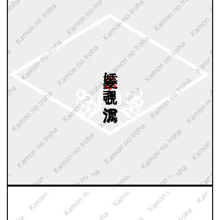
糸菱に
覗き
沢瀉