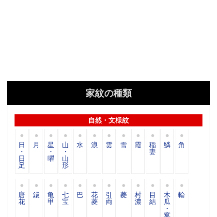
家紋の種類
自然・文様紋
日
月
星
山
水
浪
雲
雪
霞
稲
鱗
角
・
・
・
妻
日
曜
山
足
形
唐
鐶
亀
七
巴
花
引
菱
村
目
木
輪
花
甲
宝
菱
両
濃
結
瓜
・
窠