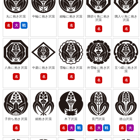
丸に抱き沢瀉
中輪に抱き沢瀉
細輪に抱き沢瀉
隅切り角に抱き
隅入り角に抱き
沢瀉
沢瀉
名
大
戦
名
名
名
八角に抱き沢瀉
中菱に抱き沢瀉
雪輪に抱き沢瀉
外雪輪に抱き沢
五つ鐶に抱き沢
瀉
瀉
名
名
名
名
名
子持ち抱き沢瀉
細抱き沢瀉
木下沢瀉
長門沢瀉
徳山沢瀉
名
名
大
戦
名
大
戦
名
大