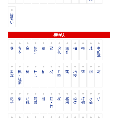
輪
違
い
植物紋
葵
青
麻
朝
葦
粟
虎
銀
稲
梅
苽
車
木
顔
杖
杏
前
草
沢
楓
柿
杜
柏
梶
片
蕪
桔
菊
桐
葛
瀉
・
若
喰
梗
紅
葉
栀
栗
胡
河
榊
笹
桜
柘
歯
棕
水
杉
子
桃
骨
・
榴
朶
櫚
仙
竹