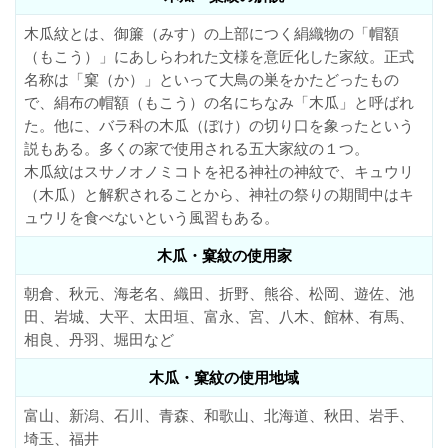
木瓜紋とは、御簾（みす）の上部につく絹織物の「帽額
（もこう）」にあしらわれた文様を意匠化した家紋。正式
名称は「窠（か）」といって大鳥の巣をかたどったもの
で、絹布の帽額（もこう）の名にちなみ「木瓜」と呼ばれ
た。他に、バラ科の木瓜（ぼけ）の切り口を象ったという
説もある。多くの家で使用される五大家紋の１つ。
木瓜紋はスサノオノミコトを祀る神社の神紋で、キュウリ
（木瓜）と解釈されることから、神社の祭りの期間中はキ
ュウリを食べないという風習もある。
木瓜・窠紋の使用家
朝倉、秋元、海老名、織田、折野、熊谷、松岡、遊佐、池
田、岩城、大平、太田垣、富永、宮、八木、館林、有馬、
相良、丹羽、堀田など
木瓜・窠紋の使用地域
富山、新潟、石川、青森、和歌山、北海道、秋田、岩手、
埼玉、福井