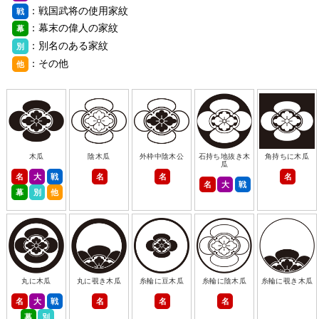
：戦国武将の使用家紋
戦
：幕末の偉人の家紋
幕
：別名のある家紋
別
：その他
他
木瓜
陰木瓜
外枠中陰木公
石持ち地抜き木
角持ちに木瓜
瓜
名
大
戦
名
名
名
名
大
戦
幕
別
他
丸に木瓜
丸に覗き木瓜
糸輪に豆木瓜
糸輪に陰木瓜
糸輪に覗き木瓜
名
大
戦
名
名
名
幕
別