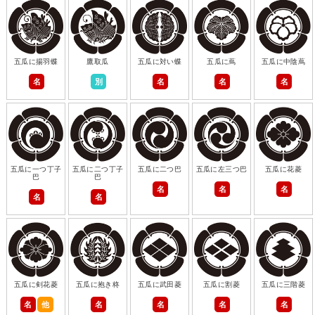
五瓜に揚羽蝶
鷹取瓜
五瓜に対い蝶
五瓜に蔦
五瓜に中陰蔦
名
別
名
名
名
五瓜に一つ丁子
五瓜に二つ丁子
五瓜に二つ巴
五瓜に左三つ巴
五瓜に花菱
巴
巴
名
名
名
名
名
五瓜に剣花菱
五瓜に抱き柊
五瓜に武田菱
五瓜に割菱
五瓜に三階菱
名
他
名
名
名
名