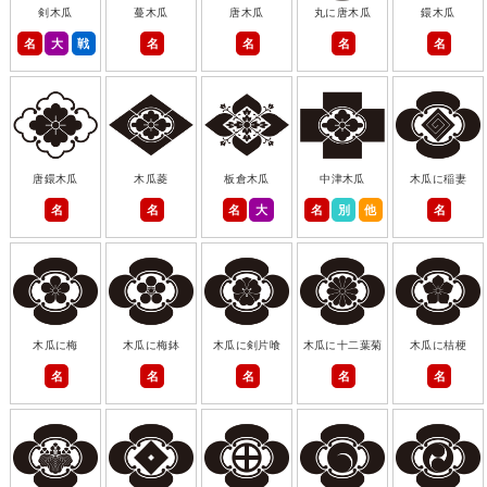
剣木瓜
蔓木瓜
唐木瓜
丸に唐木瓜
鐶木瓜
名
大
戦
名
名
名
名
唐鐶木瓜
木瓜菱
板倉木瓜
中津木瓜
木瓜に稲妻
名
名
名
大
名
別
他
名
木瓜に梅
木瓜に梅鉢
木瓜に剣片喰
木瓜に十二葉菊
木瓜に桔梗
名
名
名
名
名