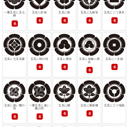
一重五瓜に五七
五瓜に釘抜
五瓜に桜
五瓜に九枚笹
五瓜に二つ算木
桐
名
名
名
名
名
五瓜に七宝花菱
五瓜に蛇の目
五瓜に洲浜
五瓜に糸輪に洲
五瓜に一文銭
浜
名
名
名
名
五瓜に違い鷹の
一重五瓜に違い
五瓜に橘
五瓜に菊座橘
五瓜に三つ地紙
羽
鷹の羽
名
名
名
名