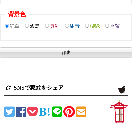
背景色
純白
漆黒
真紅
紺青
柳緑
今紫
SNSで家紋をシェア