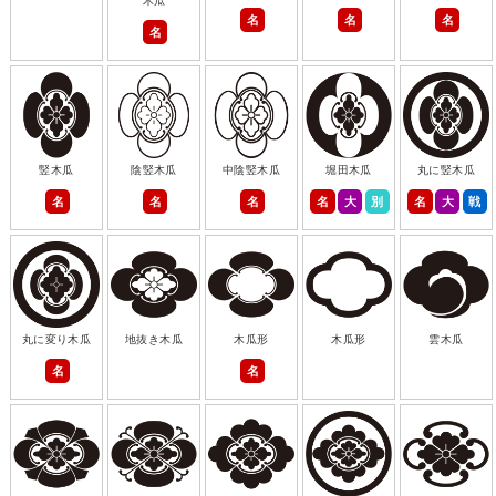
木瓜
名
名
名
名
竪木瓜
陰竪木瓜
中陰竪木瓜
堀田木瓜
丸に竪木瓜
名
名
名
名
大
別
名
大
戦
丸に変り木瓜
地抜き木瓜
木瓜形
木瓜形
雲木瓜
名
名