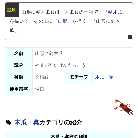
山形に剣木瓜紋は、木瓜紋の一種で、『
剣木瓜
』
を描いて、その上に『
山形
』を描く。「山形に剣木
瓜」
名前
山形に剣木瓜
読み
やまがたにけんもっこう
種類
文様紋
モチーフ
木瓜・窠
使用苗字
沖口
木瓜・窠
カテゴリの紹介
木瓜・窠紋の解説