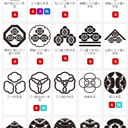
細八角に三つ木
三つ盛り木瓜
丸に三つ盛り木
細輪に三つ盛り
糸輪に三つ盛り
瓜
瓜
木瓜
木瓜
名
大
戦
名
名
名
隅切り角に三つ
雪輪に三つ盛り
三つ盛り竪木瓜
三つ盛り木瓜に
山形に三つ盛り
盛り木瓜
木瓜
二つ引き
木瓜
名
名
名
名
名
三つ木瓜形
三つ組み合い木
三つ結び木瓜
金輪木瓜
割り木瓜
瓜
名
別
名
別