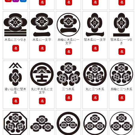
名
名
名
名
木瓜に三つ引き
木瓜に一文字
糸輪に木瓜に一
竪木瓜に一文字
竪木瓜に一つ引
文字
き
名
名
名
名
名
違い山形に竪木
丸に半木瓜に士
三つ木瓜
丸に三つ木瓜
糸輪に三つ木瓜
瓜
文字
名
名
名
名
名