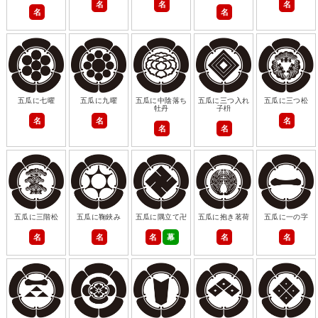
名
名
名
名
名
五瓜に七曜
五瓜に九曜
五瓜に中陰落ち
五瓜に三つ入れ
五瓜に三つ松
牡丹
子枡
名
名
名
名
名
五瓜に三階松
五瓜に鞠鋏み
五瓜に隅立て卍
五瓜に抱き茗荷
五瓜に一の字
名
名
名
幕
名
名