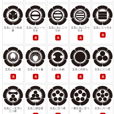
五瓜に三つ松皮
五瓜に丸に一つ
五瓜に丸に二つ
五瓜に丸に三つ
五瓜に三つ引き
菱
引き
引き
引き
名
名
名
名
五瓜に上り藤
五瓜に下り藤
五瓜に分銅
五瓜に石持ち
五瓜に三つ星
名
名
名
名
名
五瓜に一文字に
五瓜に渡辺星
五瓜に五つ星
一重五瓜に五つ
五瓜に六つ星
三つ星
星