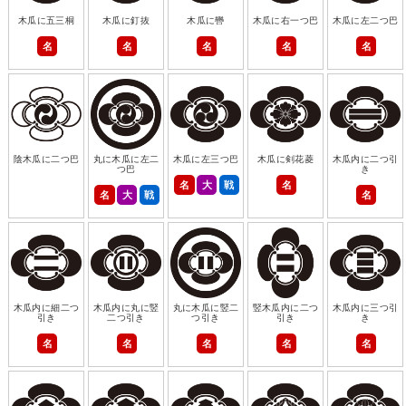
木瓜に五三桐
木瓜に釘抜
木瓜に轡
木瓜に右一つ巴
木瓜に左二つ巴
名
名
名
名
名
陰木瓜に二つ巴
丸に木瓜に左二
木瓜に左三つ巴
木瓜に剣花菱
木瓜内に二つ引
つ巴
き
名
大
戦
名
名
大
戦
名
木瓜内に細二つ
木瓜内に丸に竪
丸に木瓜に竪二
竪木瓜内に二つ
木瓜内に三つ引
引き
二つ引き
つ引き
引き
き
名
名
名
名
名