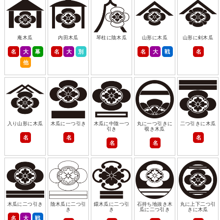
庵木瓜
内田木瓜
琴柱に陰木瓜
山形に木瓜
山形に剣木瓜
名
大
幕
名
大
別
名
大
戦
名
他
入り山形に木瓜
木瓜に一つ引き
木瓜に中陰一つ
丸に一つ引きに
二つ引きに木瓜
引き
覗き木瓜
名
名
名
名
名
木瓜に二つ引き
陰木瓜に二つ引
鐶木瓜に二つ引
石持ち地抜き木
丸に上下二つ引
き
き
瓜に二つ引き
きに木瓜
名
大
戦