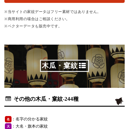
※当サイトの家紋データはフリー素材ではありません。
※商用利用の場合はご相談ください。
※ベクターデータも販売中です。
木瓜・窠紋
その他の木瓜・窠紋
-244種
：名字の分かる家紋
名
：大名・旗本の家紋
大