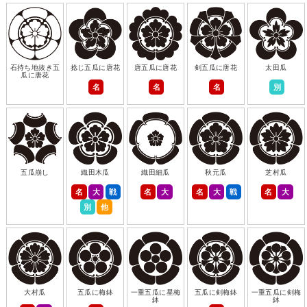
石持ち地抜き五
捻じ五瓜に唐花
唐五瓜に唐花
剣五瓜に唐花
太田瓜
瓜に唐花
名
名
名
別
五瓜崩し
織田木瓜
織田細瓜
秋元瓜
芝村瓜
名
大
戦
名
大
名
大
戦
名
大
別
他
大村瓜
五瓜に梅鉢
一重五瓜に星梅
五瓜に剣梅鉢
一重五瓜に剣梅
鉢
鉢