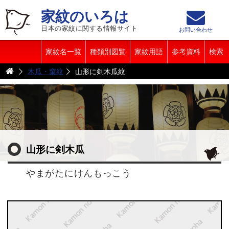
家紋のいろは
日本の家紋に関する情報サイト
お問い合わせ
家紋名一覧
種類別図覧
家紋用語
参考資料
検索
木瓜・窠紋
山形に剣木瓜紋
山形に剣木瓜
やまがたにけんもっこう