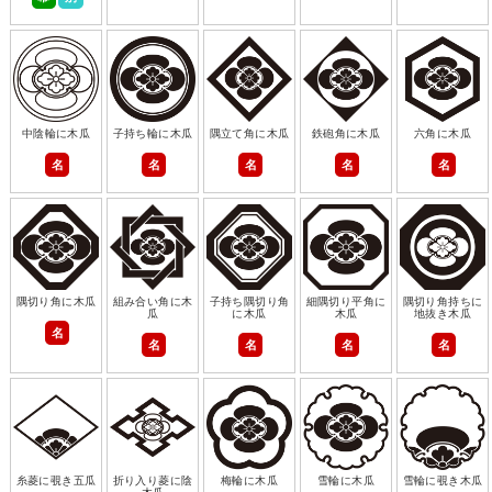
中陰輪に木瓜
子持ち輪に木瓜
隅立て角に木瓜
鉄砲角に木瓜
六角に木瓜
名
名
名
名
名
隅切り角に木瓜
組み合い角に木
子持ち隅切り角
細隅切り平角に
隅切り角持ちに
瓜
に木瓜
木瓜
地抜き木瓜
名
名
名
名
名
糸菱に覗き五瓜
折り入り菱に陰
梅輪に木瓜
雪輪に木瓜
雪輪に覗き木瓜