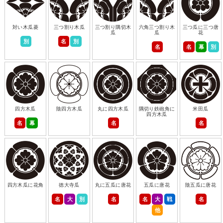
対い木瓜菱
三つ割り木瓜
三つ割り隅切木
六角三つ割り木
三つ瓜に三つ唐
瓜
瓜
花
別
名
別
名
名
幕
別
四方木瓜
陰四方木瓜
丸に四方木瓜
隅切り鉄砲角に
米田瓜
四方木瓜
名
幕
名
名
四方木瓜に花角
徳大寺瓜
丸に五瓜に唐花
五瓜に唐花
陰五瓜に唐花
名
大
別
名
名
大
戦
名
他