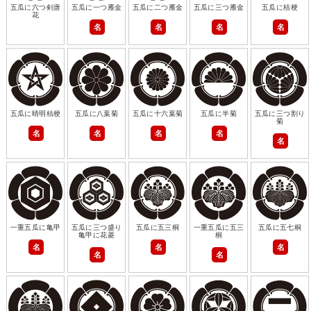
五瓜に六つ剣唐
五瓜に一つ雁金
五瓜に二つ雁金
五瓜に三つ雁金
五瓜に桔梗
花
名
名
名
名
五瓜に晴明桔梗
五瓜に八葉菊
五瓜に十六葉菊
五瓜に半菊
五瓜に三つ割り
菊
名
名
名
名
名
一重五瓜に亀甲
五瓜に三つ盛り
五瓜に五三桐
一重五瓜に五三
五瓜に五七桐
亀甲に花菱
桐
名
名
名
名
名