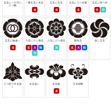
五瓜に一の字に
一重五瓜に木瓜
五瓜に矢筈
五瓜に三つ目菱
五瓜に四つ目
三つ鱗
名
名
名
名
別
五瓜に輪違い
六瓜に六つ唐花
八瓜に八つ唐花
相良瓜
捻じ五瓜
名
名
大
戦
別
名
大
戦
別
三つ割り木瓜崩
木瓜崩し
木瓜桐
五瓜胡蝶
し
名