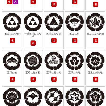
名
大
名
名
名
名
五瓜に三つ鱗
一重五瓜に三つ
五瓜に四つ鱗
五瓜に扇
五瓜に立ち沢瀉
鱗
名
名
名
名
名
五瓜に笠
五瓜に抱き柏
五瓜に三つ柏
五瓜に片喰
五瓜に剣片喰
名
名
名
名
名