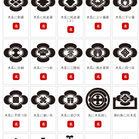
木瓜に割菱
木瓜に松皮菱
木瓜に松皮菱
木瓜に上り藤菱
木瓜に下り藤
（２）
名
名
名
名
名
木瓜に分銅
木瓜に一つ松
木瓜に三階松
木瓜に抱き茗荷
木瓜に四つ目
名
名
名
名
名
木瓜に平四つ目
木瓜に違い矢
木瓜に並び矢
丸に木瓜崩し
垂れ角に出木瓜
名
名
名
名