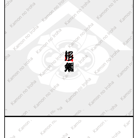
山形に
剣木瓜