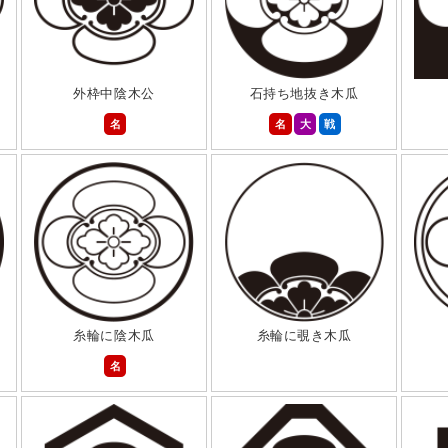
外枠中陰木公
石持ち地抜き木瓜
名
名
大
戦
糸輪に陰木瓜
糸輪に覗き木瓜
名