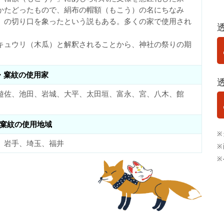
かたどったもので、絹布の帽額（もこう）の名にちなみ
）の切り口を象ったという説もある。多くの家で使用され
キュウリ（木瓜）と解釈されることから、神社の祭りの期
・窠紋の使用家
遊佐、池田、岩城、大平、太田垣、富永、宮、八木、館
窠紋の使用地域
※
、岩手、埼玉、福井
※
※