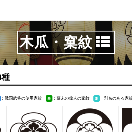
木瓜・窠紋
44種
：戦国武将の使用家紋
：幕末の偉人の家紋
：別名のある家
幕
別