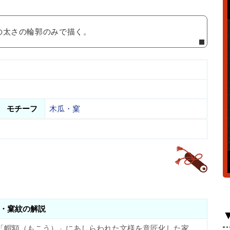
の太さの輪郭のみで描く。
モチーフ
木瓜・窠
・窠紋の解説
「帽額（もこう）」にあしらわれた文様を意匠化した家