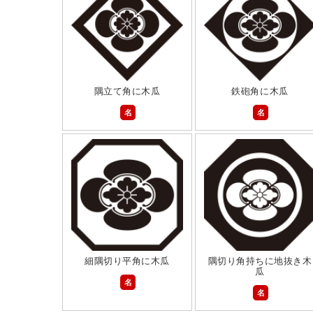
隅立て角に木瓜
鉄砲角に木瓜
名
名
細隅切り平角に木瓜
隅切り角持ちに地抜き木
瓜
名
名