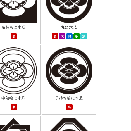
角持ちに木瓜
丸に木瓜
名
名
大
戦
幕
別
中陰輪に木瓜
子持ち輪に木瓜
名
名