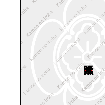
中陰竪木瓜