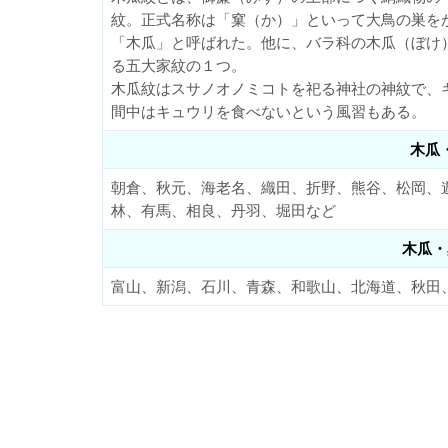
紋。正式名称は「窠（か）」といって大鳥の巣を
「木瓜」と呼ばれた。他に、バラ科の木瓜（ぼけ
る五大家紋の１つ。
木瓜紋はスサノオノミコトを祀る神社の神紋で、
間中はキュウリを食べないという風習もある。
木瓜
朝倉、秋元、海老名、織田、折野、熊谷、松岡、
林、有馬、相良、丹羽、堀田など
木瓜・
富山、新潟、石川、青森、和歌山、北海道、秋田