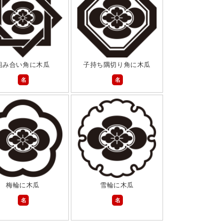
組み合い角に木瓜
子持ち隅切り角に木瓜
名
名
梅輪に木瓜
雪輪に木瓜
名
名