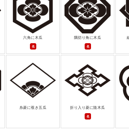
六角に木瓜
隅切り角に木瓜
名
名
糸菱に覗き五瓜
折り入り菱に陰木瓜
名