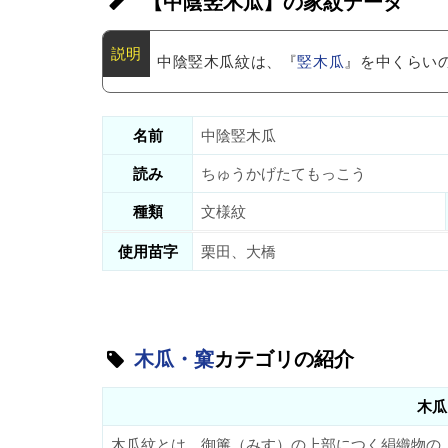
【中陰竪木瓜】の家紋データ
中陰竪木瓜紋は、『
竪木瓜
』を中くらい
名前
中陰竪木瓜
読み
ちゅうかげたてもっこう
種類
文様紋
使用苗字
栗田、大橋
木瓜・窠
カテゴリの紹介
木瓜
木瓜紋とは、御簾（みす）の上部につく絹織物の