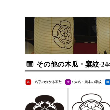
その他の木瓜・窠紋
-2
：名字の分かる家紋
：大名・旗本の家紋
名
大
戦