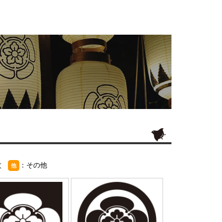
紋
：その他
他