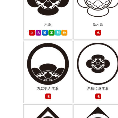
木瓜
陰木瓜
名
大
戦
幕
別
他
名
丸に覗き木瓜
糸輪に豆木瓜
名
名