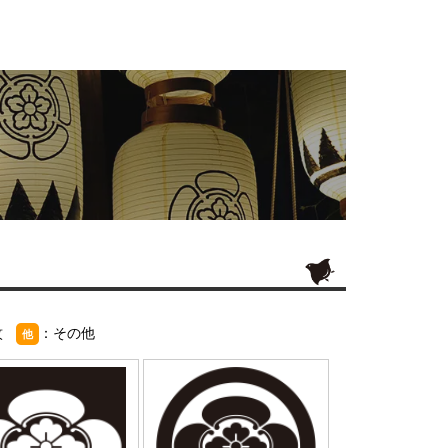
紋
：その他
他