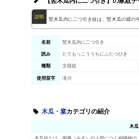
【竪木瓜内に二つ引き】の家紋デ
竪木瓜内に二つ引き紋は、竪木瓜の鐶の
名前
竪木瓜内に二つ引き
読み
たてもっこううちにふたつひき
種類
文様紋
使用苗字
滝川
木瓜・窠
カテゴリの紹介
木瓜
木瓜紋とは、御簾（みす）の上部につく絹織物の