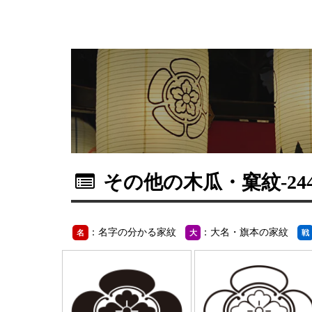
その他の木瓜・窠紋
-2
：名字の分かる家紋
：大名・旗本の家紋
名
大
戦