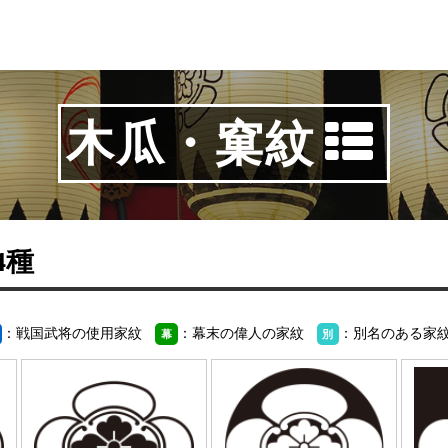
木瓜・窠紋
44種
：戦国武将の使用家紋
：幕末の偉人の家紋
：別名のある家
幕
別