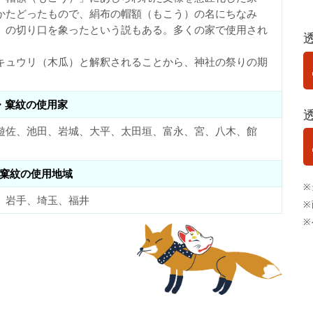
かたどったもので、絹布の帽額（もこう）の名にちなみ
）の切り口を象ったという説もある。多くの家で使用され
キュウリ（木瓜）と解釈されることから、神社の祭りの期
・窠紋の使用家
遊佐、池田、岩城、大平、太田垣、富永、宮、八木、館
窠紋の使用地域
※
、岩手、埼玉、福井
※
※