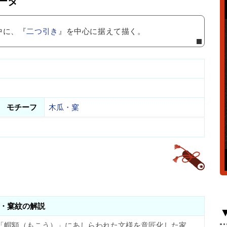
ータ
中に、『
二つ引き
』を中心に据えて描く。
モチーフ
木瓜・窠
・窠紋の解説
「帽額（もこう）」にあしらわれた文様を意匠化した家