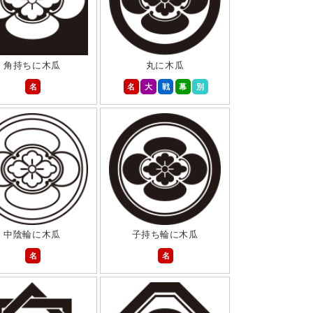
角持ちに木瓜
丸に木瓜
名
名
大
戦
幕
別
中陰輪に木瓜
子持ち輪に木瓜
名
名