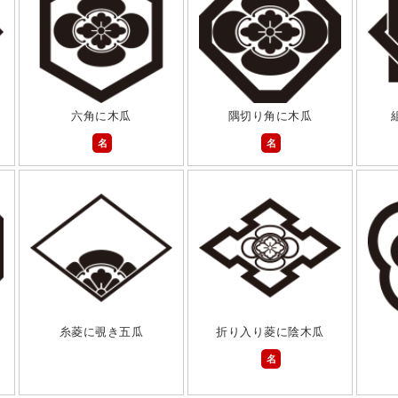
六角に木瓜
隅切り角に木瓜
名
名
糸菱に覗き五瓜
折り入り菱に陰木瓜
名