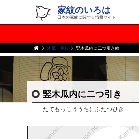
家紋のいろは
日本の家紋に関する情報サイト
木瓜・窠紋
竪木瓜内に二つ引き紋
竪木瓜内に二つ引き
たてもっこううちにふたつひき