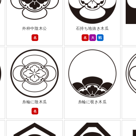
外枠中陰木公
石持ち地抜き木瓜
名
名
大
戦
糸輪に陰木瓜
糸輪に覗き木瓜
名