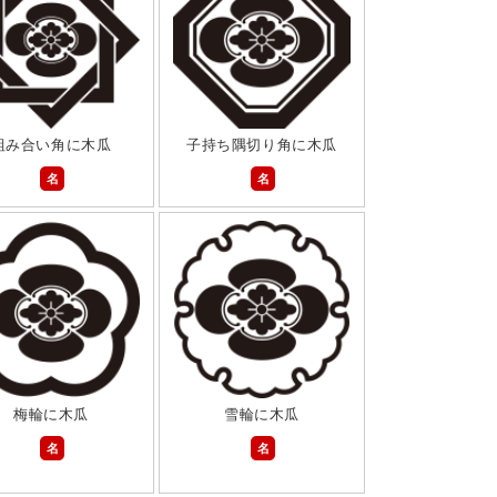
組み合い角に木瓜
子持ち隅切り角に木瓜
名
名
梅輪に木瓜
雪輪に木瓜
名
名