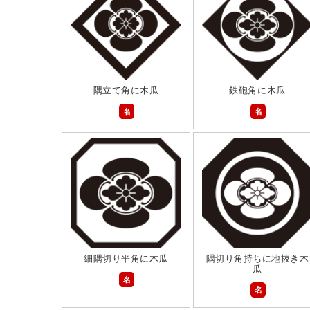
隅立て角に木瓜
鉄砲角に木瓜
名
名
細隅切り平角に木瓜
隅切り角持ちに地抜き木
瓜
名
名