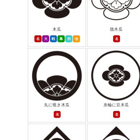
木瓜
陰木瓜
名
大
戦
幕
別
他
名
丸に覗き木瓜
糸輪に豆木瓜
名
名