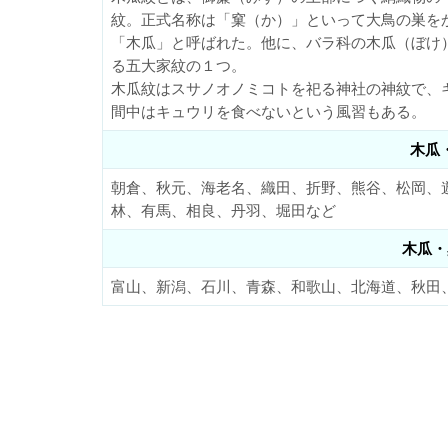
紋。正式名称は「窠（か）」といって大鳥の巣を
「木瓜」と呼ばれた。他に、バラ科の木瓜（ぼけ
る五大家紋の１つ。
木瓜紋はスサノオノミコトを祀る神社の神紋で、
間中はキュウリを食べないという風習もある。
木瓜
朝倉、秋元、海老名、織田、折野、熊谷、松岡、
林、有馬、相良、丹羽、堀田など
木瓜・
富山、新潟、石川、青森、和歌山、北海道、秋田