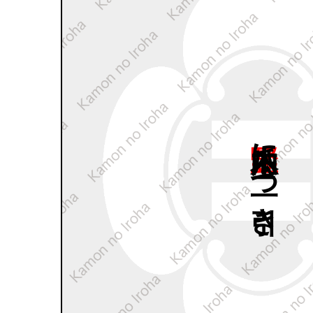
竪木瓜内に
二つ
引き